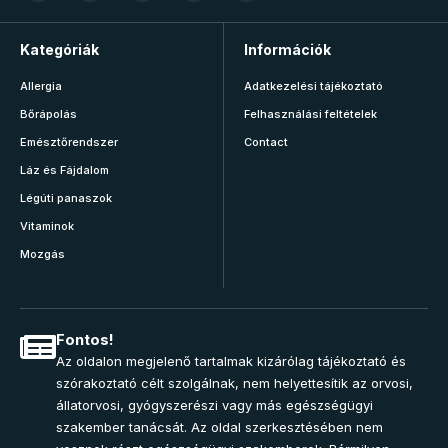
Kategóriák
Információk
Allergia
Adatkezelési tájékoztató
Bőrápolás
Felhasználási feltételek
Emésztőrendszer
Contact
Láz és Fájdalom
Légúti panaszok
Vitaminok
Mozgás
Fontos!
Az oldalon megjelenő tartalmak kizárólag tájékoztató és
szórakoztató célt szolgálnak, nem helyettesítik az orvosi,
állatorvosi, gyógyszerészi vagy más egészségügyi
szakember tanácsát. Az oldal szerkesztésében nem