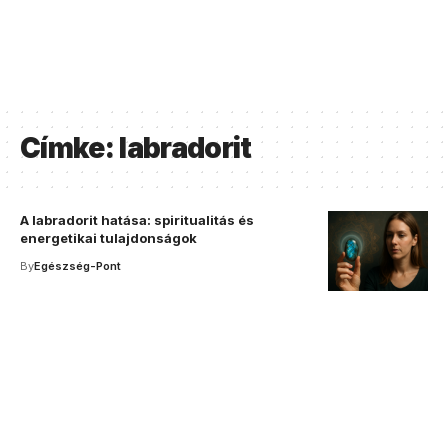
Címke:
labradorit
A labradorit hatása: spiritualitás és
energetikai tulajdonságok
By
Egészség-Pont
Your one-stop resource for
medical news and