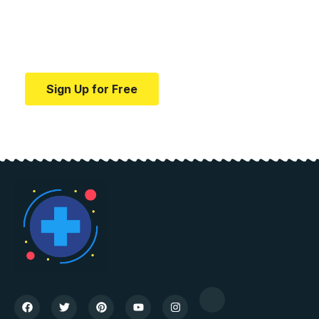
education.
Your one-stop resource for medical news and
education.
Sign Up for Free