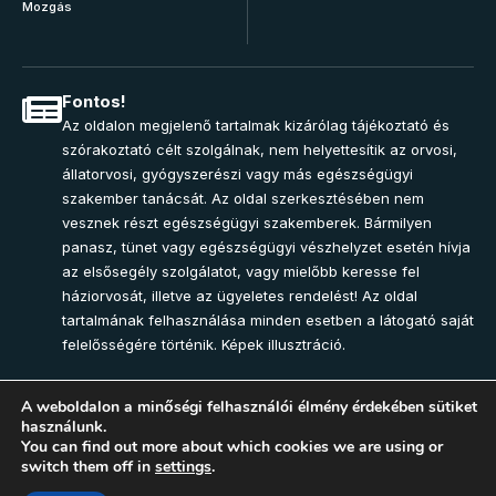
Mozgás
Fontos!
Az oldalon megjelenő tartalmak kizárólag tájékoztató és
szórakoztató célt szolgálnak, nem helyettesítik az orvosi,
állatorvosi, gyógyszerészi vagy más egészségügyi
szakember tanácsát. Az oldal szerkesztésében nem
vesznek részt egészségügyi szakemberek. Bármilyen
panasz, tünet vagy egészségügyi vészhelyzet esetén hívja
az elsősegély szolgálatot, vagy mielőbb keresse fel
háziorvosát, illetve az ügyeletes rendelést! Az oldal
tartalmának felhasználása minden esetben a látogató saját
felelősségére történik. Képek illusztráció.
A weboldalon a minőségi felhasználói élmény érdekében sütiket
használunk.
Join Community
You can find out more about which cookies we are using or
switch them off in
settings
.
2025 – Egészség-Pont Magazin. Minden jog fenntartva.