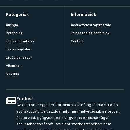
Kategóriák
Információk
Allergia
Adatkezelési tájékoztató
Bőrápolás
Felhasználási feltételek
Emésztőrendszer
Contact
Láz és Fájdalom
Légúti panaszok
Vitaminok
Mozgás
Fontos!
Az oldalon megjelenő tartalmak kizárólag tájékoztató és
szórakoztató célt szolgálnak, nem helyettesítik az orvosi,
állatorvosi, gyógyszerészi vagy más egészségügyi
szakember tanácsát. Az oldal szerkesztésében nem