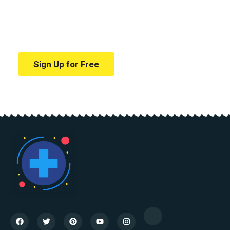
education.
Your one-stop resource for medical news and
education.
Sign Up for Free