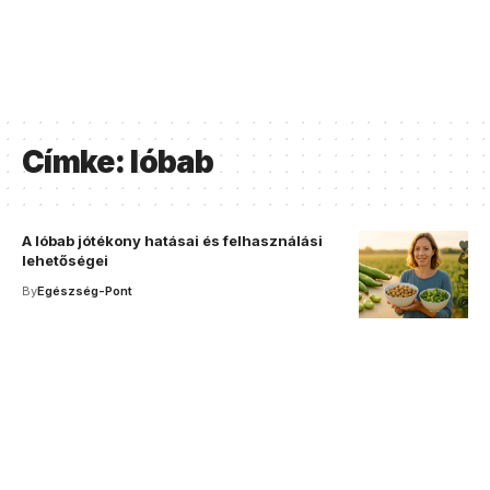
Címke:
lóbab
A lóbab jótékony hatásai és felhasználási
lehetőségei
By
Egészség-Pont
Your one-stop resource for
medical news and