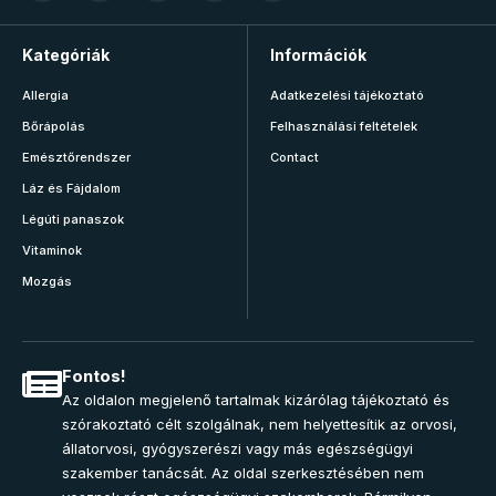
Kategóriák
Információk
Allergia
Adatkezelési tájékoztató
Bőrápolás
Felhasználási feltételek
Emésztőrendszer
Contact
Láz és Fájdalom
Légúti panaszok
Vitaminok
Mozgás
Fontos!
Az oldalon megjelenő tartalmak kizárólag tájékoztató és
szórakoztató célt szolgálnak, nem helyettesítik az orvosi,
állatorvosi, gyógyszerészi vagy más egészségügyi
szakember tanácsát. Az oldal szerkesztésében nem