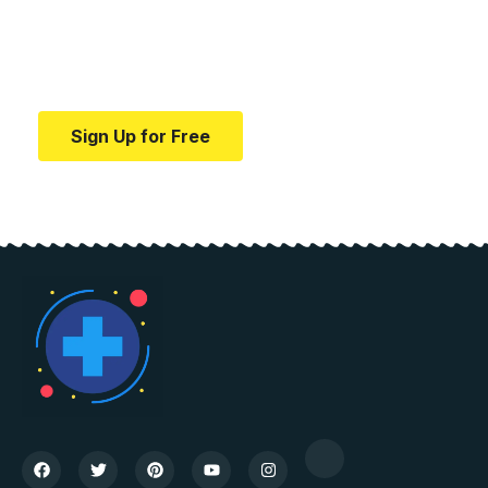
education.
Your one-stop resource for medical news and
education.
Sign Up for Free