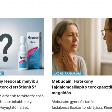
OK
LÁZ ÉS FÁJDALOM
y Hexoral: melyik a
Mebucain: Hatékony
orokfertőtlenítő?
fájdalomcsillapító torokpasztil
megoldás
n erősebb torokfertőtlenítő
bucain inkább helyi
Mebucain: gyors és tartós
ó/nyugtató hatású.
fájdalomcsillapítás torokfájásra. Kímé