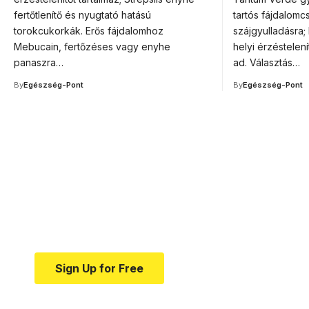
fertőtlenítő és nyugtató hatású
tartós fájdalomcs
torokcukorkák. Erős fájdalomhoz
szájgyulladásra
Mebucain, fertőzéses vagy enyhe
helyi érzéstelení
panaszra…
ad. Választás…
By
Egészség-Pont
By
Egészség-Pont
Your one-stop resource f
news and education.
Your one-stop resource for medical news and e
Sign Up for Free