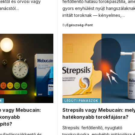
tektől és orvosi vagy
fertőtlenítő hatású torokpasztilla, am
anácstól…
gyors enyhülést nyújt hangszálakna
irritált toroknak — kényelmes,…
By
Egészség-Pont
M
LÉGÚTI PANASZOK
 vagy Mebucain:
Strepsils vagy Mebucain: mel
ékonyabb
hatékonyabb torokfájásra?
apító?
Strepsils: fertőtlenítő, nyugtató
ulladáscsökkentő és
torokcukorka, enyhébb irritációkra 