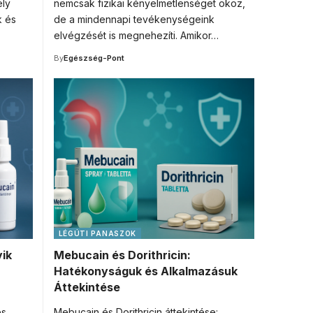
ely
nemcsak fizikai kényelmetlenséget okoz,
k és
de a mindennapi tevékenységeink
elvégzését is megnehezíti. Amikor…
By
Egészség-Pont
LÉGÚTI PANASZOK
yik
Mebucain és Dorithricin:
Hatékonyságuk és Alkalmazásuk
Áttekintése
és
Mebucain és Dorithricin áttekintése: