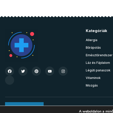
Kategóriák
Allergia
Bőrápolás
Emésztőrendszer
Láz és Fájdalom
Légúti panaszok
Vitaminok
Mozgás
Join Community
A weboldalon a minő