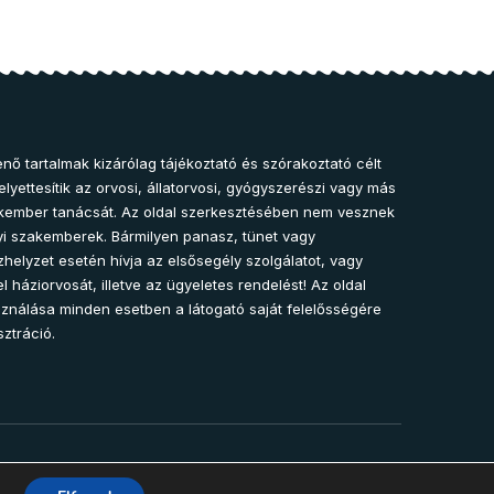
nő tartalmak kizárólag tájékoztató és szórakoztató célt
lyettesítik az orvosi, állatorvosi, gyógyszerészi vagy más
kember tanácsát. Az oldal szerkesztésében nem vesznek
i szakemberek. Bármilyen panasz, tünet vagy
helyzet esetén hívja az elsősegély szolgálatot, vagy
l háziorvosát, illetve az ügyeletes rendelést! Az oldal
sználása minden esetben a látogató saját felelősségére
sztráció.
2025 – Egészség-Pont Magazin. Minden jog fenntartva.