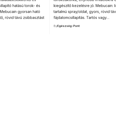
illapító hatású torok- és
kiegészítő kezelésre jó. Mebucain: l
; Mebucain gyorsan ható
tartalmú spray/oldat, gyors, rövid tá
tő, rövid távú zsibbasztást
fájdalomcsillapítás. Tartós vagy…
By
Egészség-Pont
or medical
ducation.