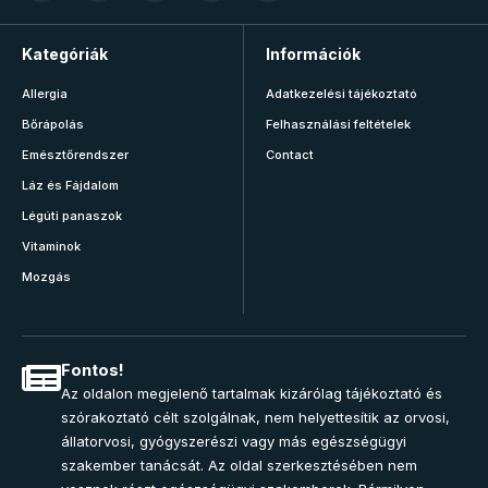
Kategóriák
Információk
Allergia
Adatkezelési tájékoztató
Bőrápolás
Felhasználási feltételek
Emésztőrendszer
Contact
Láz és Fájdalom
Légúti panaszok
Vitaminok
Mozgás
Fontos!
Az oldalon megjelenő tartalmak kizárólag tájékoztató és
szórakoztató célt szolgálnak, nem helyettesítik az orvosi,
állatorvosi, gyógyszerészi vagy más egészségügyi
szakember tanácsát. Az oldal szerkesztésében nem