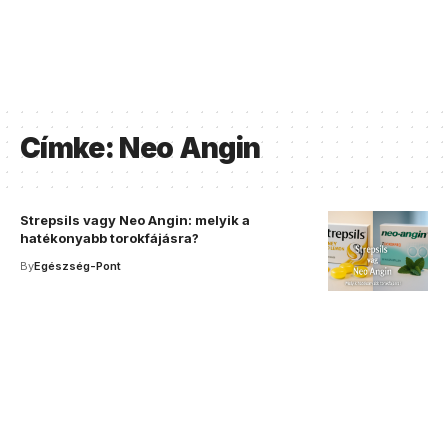
Címke:
Neo Angin
Strepsils vagy Neo Angin: melyik a
hatékonyabb torokfájásra?
By
Egészség-Pont
Your one-stop resource for
medical news and