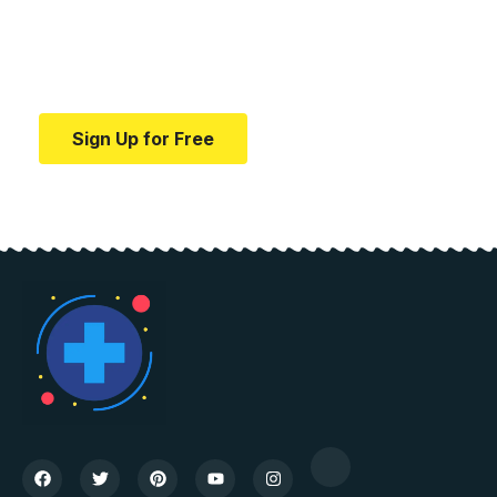
education.
Your one-stop resource for medical news and
education.
Sign Up for Free