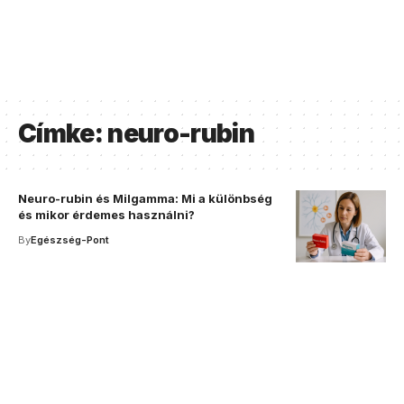
Címke:
neuro-rubin
Neuro-rubin és Milgamma: Mi a különbség
és mikor érdemes használni?
By
Egészség-Pont
Your one-stop resource for
medical news and