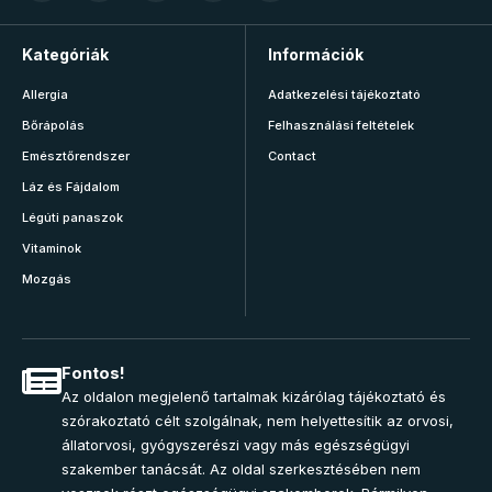
Kategóriák
Információk
Allergia
Adatkezelési tájékoztató
Bőrápolás
Felhasználási feltételek
Emésztőrendszer
Contact
Láz és Fájdalom
Légúti panaszok
Vitaminok
Mozgás
Fontos!
Az oldalon megjelenő tartalmak kizárólag tájékoztató és
szórakoztató célt szolgálnak, nem helyettesítik az orvosi,
állatorvosi, gyógyszerészi vagy más egészségügyi
szakember tanácsát. Az oldal szerkesztésében nem