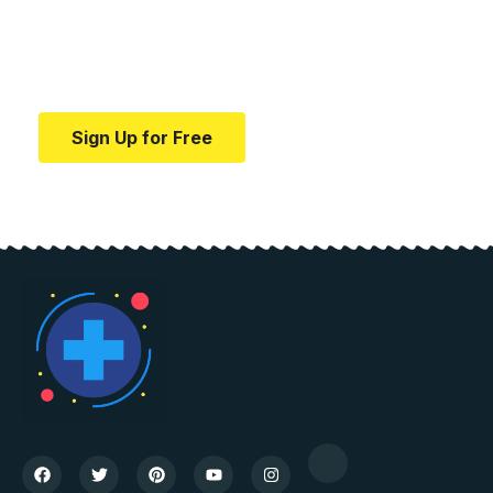
education.
Your one-stop resource for medical news and
education.
Sign Up for Free