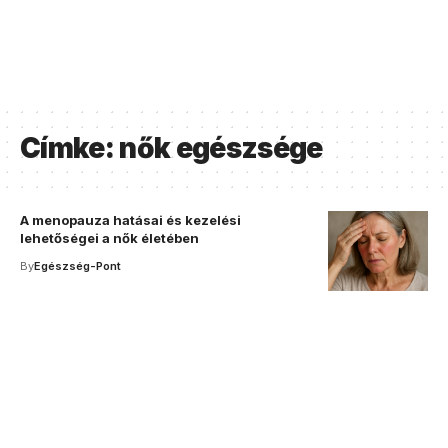
Címke:
nők egészsége
A menopauza hatásai és kezelési
lehetőségei a nők életében
By
Egészség-Pont
Your one-stop resource for
medical news and