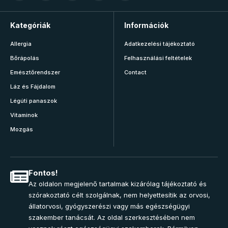
Kategóriák
Információk
Allergia
Adatkezelési tájékoztató
Bőrápolás
Felhasználási feltételek
Emésztőrendszer
Contact
Láz és Fájdalom
Légúti panaszok
Vitaminok
Mozgás
Fontos!
Az oldalon megjelenő tartalmak kizárólag tájékoztató és
szórakoztató célt szolgálnak, nem helyettesítik az orvosi,
állatorvosi, gyógyszerészi vagy más egészségügyi
szakember tanácsát. Az oldal szerkesztésében nem