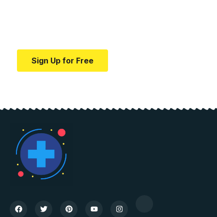
education.
Your one-stop resource for medical news and
education.
Sign Up for Free