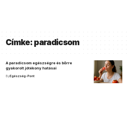
Címke:
paradicsom
A paradicsom egészségre és bőrre
gyakorolt jótékony hatásai
By
Egészség-Pont
Your one-stop resource for
medical news and