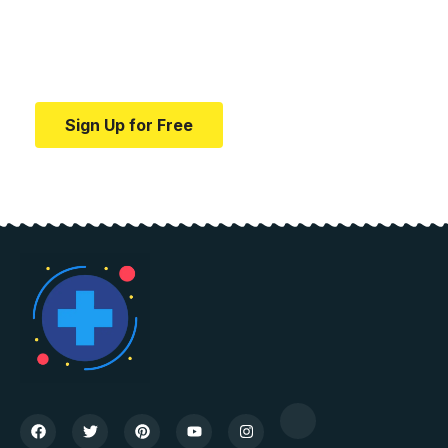
education.
Your one-stop resource for medical news and
education.
Sign Up for Free