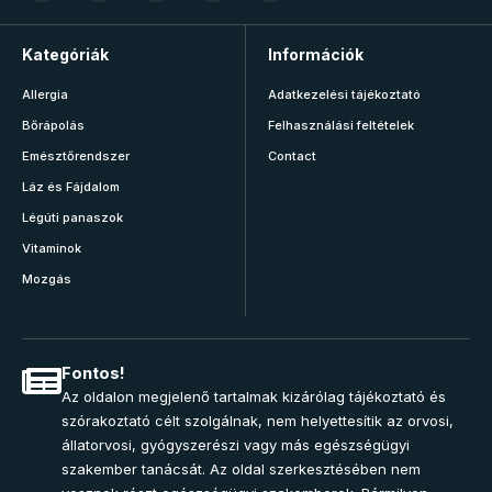
Kategóriák
Információk
Allergia
Adatkezelési tájékoztató
Bőrápolás
Felhasználási feltételek
Emésztőrendszer
Contact
Láz és Fájdalom
Légúti panaszok
Vitaminok
Mozgás
Fontos!
Az oldalon megjelenő tartalmak kizárólag tájékoztató és
szórakoztató célt szolgálnak, nem helyettesítik az orvosi,
állatorvosi, gyógyszerészi vagy más egészségügyi
szakember tanácsát. Az oldal szerkesztésében nem