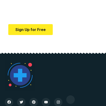
education.
Your one-stop resource for medical news and
education.
Sign Up for Free