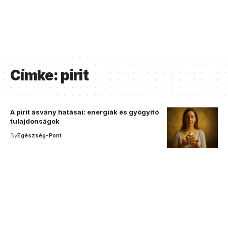
Címke:
pirit
A pirit ásvány hatásai: energiák és gyógyító
tulajdonságok
By
Egészség-Pont
Your one-stop resource for
medical news and