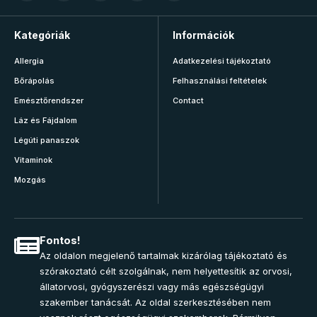
Kategóriák
Információk
Allergia
Adatkezelési tájékoztató
Bőrápolás
Felhasználási feltételek
Emésztőrendszer
Contact
Láz és Fájdalom
Légúti panaszok
Vitaminok
Mozgás
Fontos!
Az oldalon megjelenő tartalmak kizárólag tájékoztató és
szórakoztató célt szolgálnak, nem helyettesítik az orvosi,
állatorvosi, gyógyszerészi vagy más egészségügyi
szakember tanácsát. Az oldal szerkesztésében nem