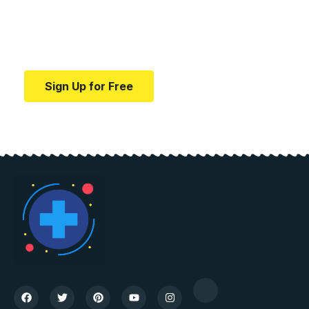
education.
Your one-stop resource for medical news and
education.
Sign Up for Free