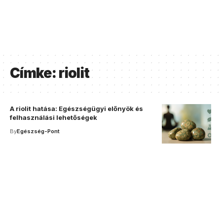
Címke:
riolit
A riolit hatása: Egészségügyi előnyök és
felhasználási lehetőségek
By
Egészség-Pont
Your one-stop resource for
medical news and