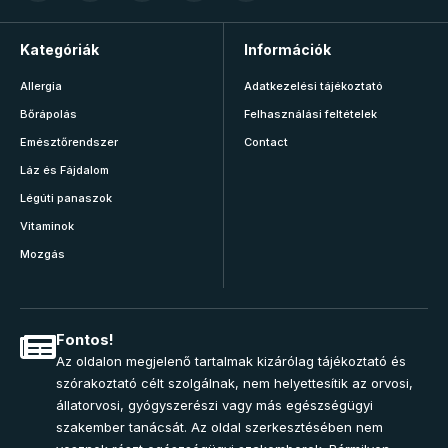
Kategóriák
Információk
Allergia
Adatkezelési tájékoztató
Bőrápolás
Felhasználási feltételek
Emésztőrendszer
Contact
Láz és Fájdalom
Légúti panaszok
Vitaminok
Mozgás
Fontos!
Az oldalon megjelenő tartalmak kizárólag tájékoztató és
szórakoztató célt szolgálnak, nem helyettesítik az orvosi,
állatorvosi, gyógyszerészi vagy más egészségügyi
szakember tanácsát. Az oldal szerkesztésében nem