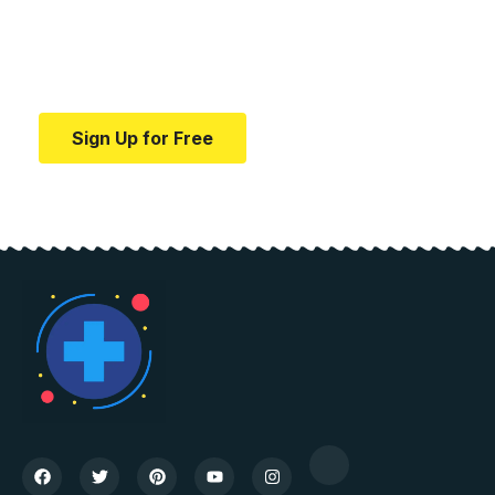
education.
Your one-stop resource for medical news and
education.
Sign Up for Free