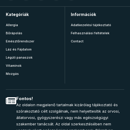
Kategóriák
Információk
Allergia
Adatkezelési tájékoztató
Bőrápolás
Felhasználási feltételek
Emésztőrendszer
Contact
Láz és Fájdalom
Légúti panaszok
Vitaminok
Mozgás
Fontos!
Az oldalon megjelenő tartalmak kizárólag tájékoztató és
szórakoztató célt szolgálnak, nem helyettesítik az orvosi,
állatorvosi, gyógyszerészi vagy más egészségügyi
szakember tanácsát. Az oldal szerkesztésében nem