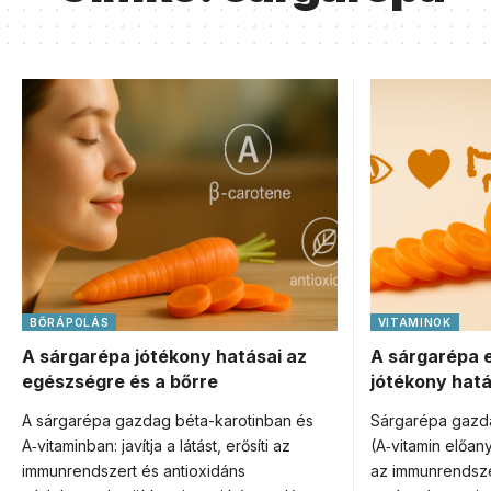
BŐRÁPOLÁS
VITAMINOK
A sárgarépa jótékony hatásai az
A sárgarépa 
egészségre és a bőrre
jótékony hatá
A sárgarépa gazdag béta-karotinban és
Sárgarépa gazda
A‑vitaminban: javítja a látást, erősíti az
(A‑vitamin előany
immunrendszert és antioxidáns
az immunrendszert