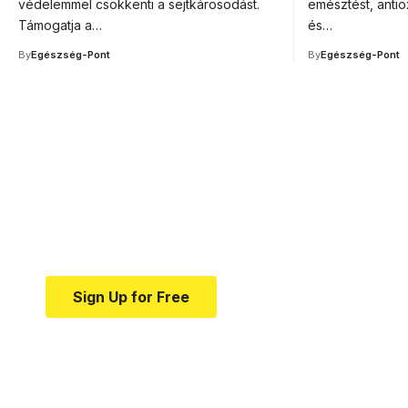
védelemmel csökkenti a sejtkárosodást.
emésztést, antio
Támogatja a…
és…
By
Egészség-Pont
By
Egészség-Pont
Your one-stop resource f
news and education.
Your one-stop resource for medical news and e
Sign Up for Free