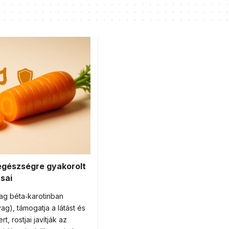
egészségre gyakorolt
sai
g béta‑karotinban
ag), támogatja a látást és
, rostjai javítják az