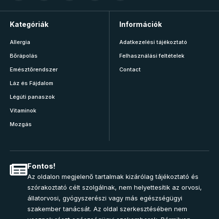
Kategóriák
Információk
Allergia
Adatkezelési tájékoztató
Bőrápolás
Felhasználási feltételek
Emésztőrendszer
Contact
Láz és Fájdalom
Légúti panaszok
Vitaminok
Mozgás
Fontos!
Az oldalon megjelenő tartalmak kizárólag tájékoztató és
szórakoztató célt szolgálnak, nem helyettesítik az orvosi,
állatorvosi, gyógyszerészi vagy más egészségügyi
szakember tanácsát. Az oldal szerkesztésében nem