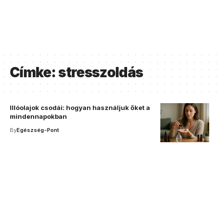
Címke:
stresszoldás
Illóolajok csodái: hogyan használjuk őket a
mindennapokban
By
Egészség-Pont
Your one-stop resource for
medical news and