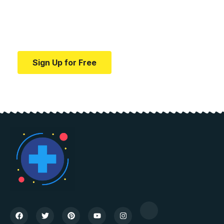
education.
Your one-stop resource for medical news and
education.
Sign Up for Free