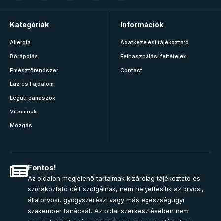
Kategóriák
Információk
Allergia
Adatkezelési tájékoztató
Bőrápolás
Felhasználási feltételek
Emésztőrendszer
Contact
Láz és Fájdalom
Légúti panaszok
Vitaminok
Mozgás
Fontos!
Az oldalon megjelenő tartalmak kizárólag tájékoztató és
szórakoztató célt szolgálnak, nem helyettesítik az orvosi,
állatorvosi, gyógyszerészi vagy más egészségügyi
szakember tanácsát. Az oldal szerkesztésében nem