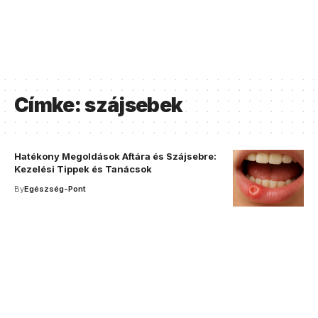
Címke:
szájsebek
Hatékony Megoldások Aftára és Szájsebre:
Kezelési Tippek és Tanácsok
By
Egészség-Pont
Your one-stop resource for
medical news and