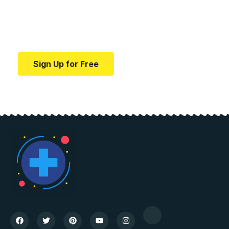
education.
Your one-stop resource for medical news and
education.
Sign Up for Free