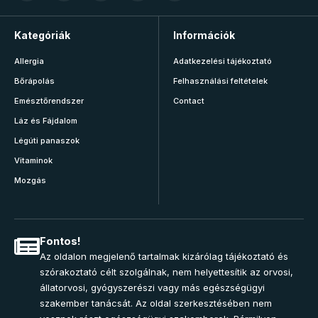
Kategóriák
Információk
Allergia
Adatkezelési tájékoztató
Bőrápolás
Felhasználási feltételek
Emésztőrendszer
Contact
Láz és Fájdalom
Légúti panaszok
Vitaminok
Mozgás
Fontos!
Az oldalon megjelenő tartalmak kizárólag tájékoztató és
szórakoztató célt szolgálnak, nem helyettesítik az orvosi,
állatorvosi, gyógyszerészi vagy más egészségügyi
szakember tanácsát. Az oldal szerkesztésében nem