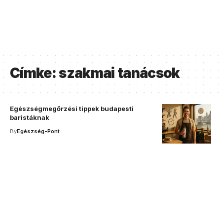
Címke:
szakmai tanácsok
Egészségmegőrzési tippek budapesti
baristáknak
By
Egészség-Pont
Your one-stop resource for
medical news and