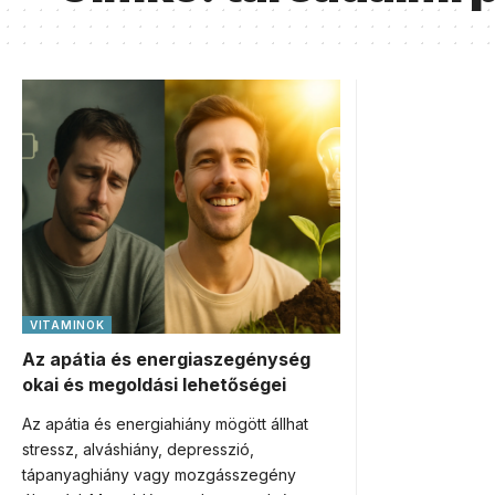
VITAMINOK
Az apátia és energiaszegénység
okai és megoldási lehetőségei
Az apátia és energiahiány mögött állhat
stressz, alváshiány, depresszió,
tápanyaghiány vagy mozgásszegény