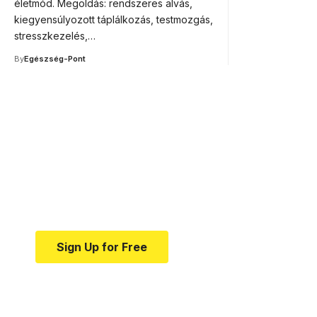
életmód. Megoldás: rendszeres alvás,
kiegyensúlyozott táplálkozás, testmozgás,
stresszkezelés,…
By
Egészség-Pont
Your one-stop resource f
news and education.
Your one-stop resource for medical news and e
Sign Up for Free