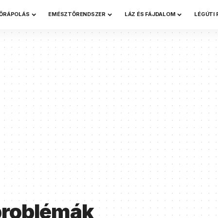
ŐRÁPOLÁS
EMÉSZTŐRENDSZER
LÁZ ÉS FÁJDALOM
LÉGÚTI
problémák