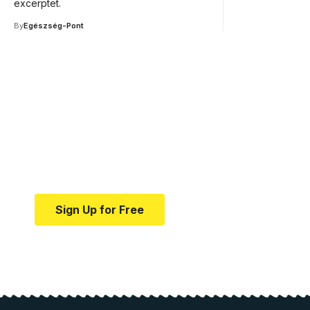
excerptet.
By
Egészség-Pont
Your one-stop resource f
news and education.
Your one-stop resource for medical news and e
Sign Up for Free