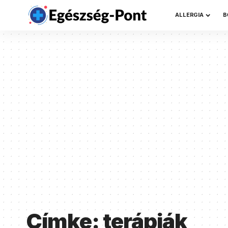
ALLERGIA
B
Címke:
terápiák