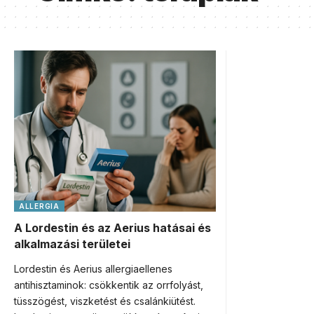
ALLERGIA
A Lordestin és az Aerius hatásai és
alkalmazási területei
Lordestin és Aerius allergiaellenes
antihisztaminok: csökkentik az orrfolyást,
tüsszögést, viszketést és csalánkiütést.