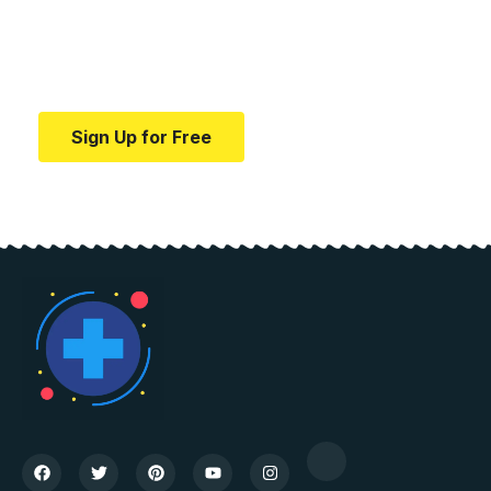
education.
Your one-stop resource for medical news and
education.
Sign Up for Free