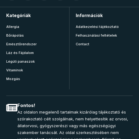
Kategóriák
Információk
Allergia
Adatkezelési tájékoztató
Bőrápolás
Felhasználási feltételek
Emésztőrendszer
Contact
Láz és Fájdalom
Légúti panaszok
Vitaminok
Mozgás
Fontos!
Az oldalon megjelenő tartalmak kizárólag tájékoztató és
szórakoztató célt szolgálnak, nem helyettesítik az orvosi,
állatorvosi, gyógyszerészi vagy más egészségügyi
szakember tanácsát. Az oldal szerkesztésében nem