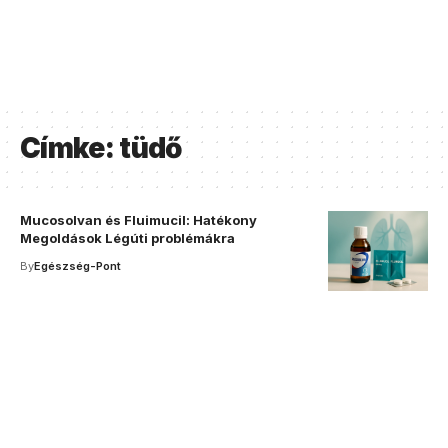
Címke:
tüdő
Mucosolvan és Fluimucil: Hatékony
Megoldások Légúti problémákra
By
Egészség-Pont
Your one-stop resource for
medical news and