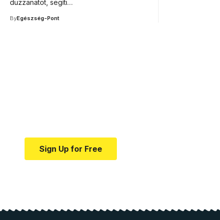
duzzanatot, segíti…
By
Egészség-Pont
Your one-stop resource f
news and education.
Your one-stop resource for medical news and e
Sign Up for Free