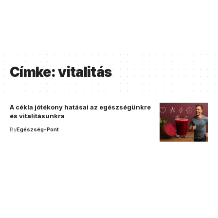
Címke:
vitalitás
A cékla jótékony hatásai az egészségünkre
és vitalitásunkra
By
Egészség-Pont
Your one-stop resource for
medical news and