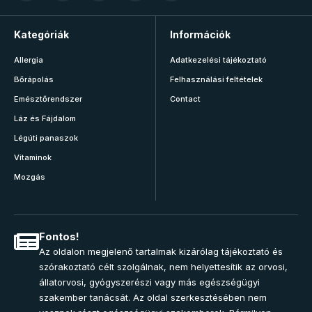
Kategóriák
Információk
Allergia
Adatkezelési tájékoztató
Bőrápolás
Felhasználási feltételek
Emésztőrendszer
Contact
Láz és Fájdalom
Légúti panaszok
Vitaminok
Mozgás
Fontos!
Az oldalon megjelenő tartalmak kizárólag tájékoztató és
szórakoztató célt szolgálnak, nem helyettesítik az orvosi,
állatorvosi, gyógyszerészi vagy más egészségügyi
szakember tanácsát. Az oldal szerkesztésében nem