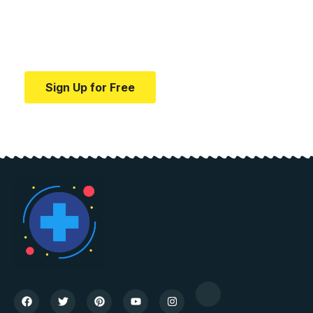
education.
Your one-stop resource for medical news and
education.
Sign Up for Free