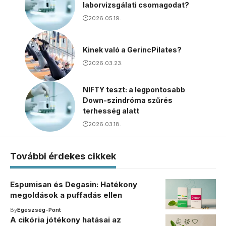
laborvizsgálati csomagodat?
2026.05.19.
Kinek való a GerincPilates?
2026.03.23.
NIFTY teszt: a legpontosabb
Down-szindróma szűrés
terhesség alatt
2026.03.18.
További érdekes cikkek
Espumisan és Degasin: Hatékony
megoldások a puffadás ellen
By
Egészség-Pont
A cikória jótékony hatásai az