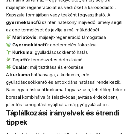
májsejtek regenerációját és védi őket a károsodástól.
Kapszula formájában vagy teaként fogyasztható. A
gyermekláncfű
szintén hatékony májvédő, amely segíti
az epe termelését és javítja a máj működését.
Máriatövis
: májsejt-regeneráció támogatása
Gyermekláncfű
: epetermelés fokozása
Kurkuma
: gyulladáscsökkentő hatás
Tejútfű
: természetes detoxikáció
Csalán
: máj tisztítása és erősítése
A
kurkuma
hatóanyaga, a kurkumin, erős
gyulladáscsökkentő és antioxidáns hatással rendelkezik.
Napi egy teáskanál kurkuma fogyasztása, lehetőleg fekete
borssal kombinálva (a felszívódás javítása érdekében),
jelentős támogatást nyújthat a máj gyógyulásához.
Táplálkozási irányelvek és étrendi
tippek