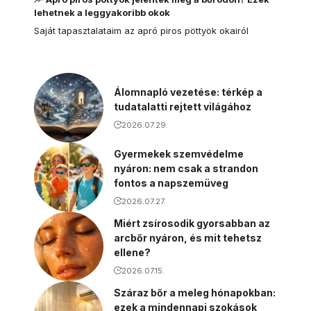
lehetnek a leggyakoribb okok
Saját tapasztalataim az apró piros pöttyök okairól
Álomnapló vezetése: térkép a
tudatalatti rejtett világához
2026.07.29.
Gyermekek szemvédelme
nyáron: nem csak a strandon
fontos a napszemüveg
2026.07.27.
Miért zsírosodik gyorsabban az
arcbőr nyáron, és mit tehetsz
ellene?
2026.07.15.
Száraz bőr a meleg hónapokban:
ezek a mindennapi szokások