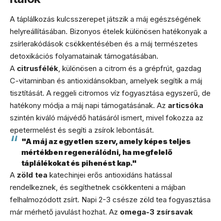
A táplálkozás kulcsszerepet játszik a máj egészségének
helyreállításában. Bizonyos ételek különösen hatékonyak a
zsírlerakódások csökkentésében és a máj természetes
detoxikációs folyamatainak támogatásában.
A
citrusfélék
, különösen a citrom és a grépfrút, gazdag
C-vitaminban és antioxidánsokban, amelyek segítik a máj
tisztítását. A reggeli citromos víz fogyasztása egyszerű, de
hatékony módja a máj napi támogatásának. Az
articsóka
szintén kiváló májvédő hatásáról ismert, mivel fokozza az
epetermelést és segíti a zsírok lebontását.
"A máj az egyetlen szerv, amely képes teljes
mértékben regenerálódni, ha megfelelő
táplálékokat és pihenést kap."
A
zöld tea
katechinjei erős antioxidáns hatással
rendelkeznek, és segíthetnek csökkenteni a májban
felhalmozódott zsírt. Napi 2-3 csésze zöld tea fogyasztása
már mérhető javulást hozhat. Az
omega-3 zsírsavak