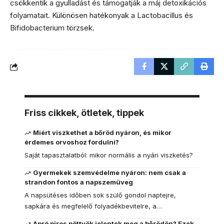
csökkentik a gyulladást és támogatják a máj detoxikációs
folyamatait. Különösen hatékonyak a Lactobacillus és
Bifidobacterium törzsek.
Friss cikkek, ötletek, tippek
Miért viszkethet a bőröd nyáron, és mikor
érdemes orvoshoz fordulni?
Saját tapasztalatból: mikor normális a nyári viszketés?
Gyermekek szemvédelme nyáron: nem csak a
strandon fontos a napszemüveg
A napsütéses időben sok szülő gondol naptejre,
sapkára és megfelelő folyadékbevitelre, a…
Apró piros pöttyök jelentek meg a bőrödön? Ezek