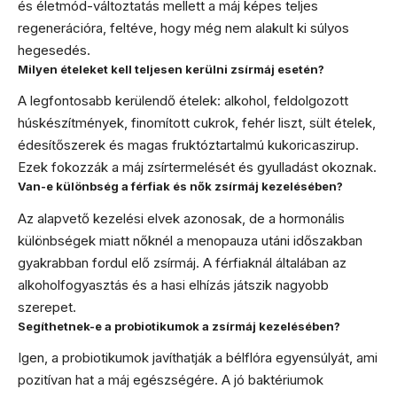
és életmód-változtatás mellett a máj képes teljes
regenerációra, feltéve, hogy még nem alakult ki súlyos
hegesedés.
Milyen ételeket kell teljesen kerülni zsírmáj esetén?
A legfontosabb kerülendő ételek: alkohol, feldolgozott
húskészítmények, finomított cukrok, fehér liszt, sült ételek,
édesítőszerek és magas fruktóztartalmú kukoricaszirup.
Ezek fokozzák a máj zsírtermelését és gyulladást okoznak.
Van-e különbség a férfiak és nők zsírmáj kezelésében?
Az alapvető kezelési elvek azonosak, de a hormonális
különbségek miatt nőknél a menopauza utáni időszakban
gyakrabban fordul elő zsírmáj. A férfiaknál általában az
alkoholfogyasztás és a hasi elhízás játszik nagyobb
szerepet.
Segíthetnek-e a probiotikumok a zsírmáj kezelésében?
Igen, a probiotikumok javíthatják a bélflóra egyensúlyát, ami
pozitívan hat a máj egészségére. A jó baktériumok