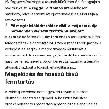
víz fogyasztása segíti a toxinok kiürülését és támogatja a
máj munkáját. A
reggeli citromos víz
különösen
hatékony, mivel serkenti az epetermelést és alkalizálja a
szervezetet.
"A megfelelő hidratálás nélkül a máj nem tudja
hatékonyan végezni tisztító munkáját."
A
száraz kefélés
és a
limfadrenázs
technikák szintén
támogathatják a detoxikációt. Ezek a módszerek javítják a
keringést és segítik a méreganyagok kiürülését a
szervezetből. A
szauna
vagy
gőzfürdő
használata szintén
hasznos lehet, mivel a bőrön keresztüli izzadás alternatív
útvonalat biztosít a toxinok eltávolításához.
Megelőzés és hosszú távú
fenntartás
A zsírmáj kezelése nem egyszeri folyamat, hanem
életmód-változtatást igényel. A hosszú távú siker
érdekében fontos megérteni a megelőzés alapelveit és