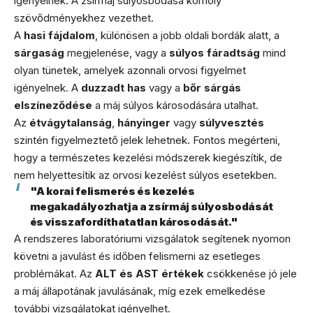
igényelnek. A zsírmáj súlyosbodása komoly
szövődményekhez vezethet.
A
hasi fájdalom
, különösen a jobb oldali bordák alatt, a
sárgaság
megjelenése, vagy a
súlyos fáradtság
mind
olyan tünetek, amelyek azonnali orvosi figyelmet
igényelnek. A
duzzadt has
vagy a
bőr sárgás
elszíneződése
a máj súlyos károsodására utalhat.
Az
étvágytalanság
,
hányinger
vagy
súlyvesztés
szintén figyelmeztető jelek lehetnek. Fontos megérteni,
hogy a természetes kezelési módszerek kiegészítik, de
nem helyettesítik az orvosi kezelést súlyos esetekben.
"A korai felismerés és kezelés
megakadályozhatja a zsírmáj súlyosbodását
és visszafordíthatatlan károsodását."
A rendszeres laboratóriumi vizsgálatok segítenek nyomon
követni a javulást és időben felismerni az esetleges
problémákat. Az
ALT és AST értékek
csökkenése jó jele
a máj állapotának javulásának, míg ezek emelkedése
további vizsgálatokat igényelhet.