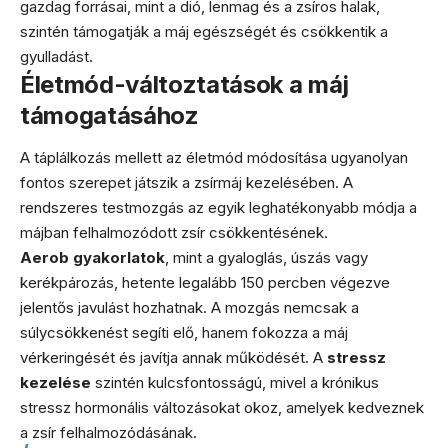
gazdag forrásai, mint a dió, lenmag és a zsíros halak,
szintén támogatják a máj egészségét és csökkentik a
gyulladást.
Életmód-változtatások a máj
támogatásához
A táplálkozás mellett az életmód módosítása ugyanolyan
fontos szerepet játszik a zsírmáj kezelésében. A
rendszeres testmozgás az egyik leghatékonyabb módja a
májban felhalmozódott zsír csökkentésének.
Aerob gyakorlatok
, mint a gyaloglás, úszás vagy
kerékpározás, hetente legalább 150 percben végezve
jelentős javulást hozhatnak. A mozgás nemcsak a
súlycsökkenést segíti elő, hanem fokozza a máj
vérkeringését és javítja annak működését. A
stressz
kezelése
szintén kulcsfontosságú, mivel a krónikus
stressz hormonális változásokat okoz, amelyek kedveznek
a zsír felhalmozódásának.