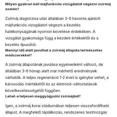
Milyen gyakran kell májfunkciós vizsgálatot végezni zsírmáj
esetén?
Zsírmáj diagnózisa után általában 3-6 havonta ajánlott
májfunkciós vizsgálatot végezni a kezelés
hatékonyságának nyomon követése érdekében. A
vizsgálat gyakorisága függ a kezdeti értékektől és a
kezelés típusától.
Mennyi idő alatt javulhat a zsírmáj állapota természetes
módszerekkel?
A zsírmáj állapotának javulása egyénenként változó, de
általában 3-6 hónap alatt már mérhető eredmények
várhatók. A teljes regeneráció 1-2 évet is igénybe vehet, a
károsodás mértékétől és az életmód-változtatások
következetességétől függően.
Lehet-e teljesen meggyógyulni zsírmájból?
Igen, a zsírmáj korai stádiumában teljesen visszafordítható
állapot. A megfelelő táplálkozás, rendszeres testmozgás