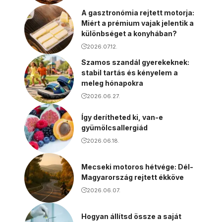
A gasztronómia rejtett motorja:
Miért a prémium vajak jelentik a
különbséget a konyhában?
2026.07.12.
Szamos szandál gyerekeknek:
stabil tartás és kényelem a
meleg hónapokra
2026.06.27.
Így derítheted ki, van-e
gyümölcsallergiád
2026.06.18.
Mecseki motoros hétvége: Dél-
Magyarország rejtett ékköve
2026.06.07.
Hogyan állítsd össze a saját