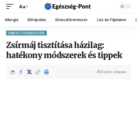
Aa
Allergia
Bőrápolás
Emésztőrendszer
Láz és Fájdalom
EMÉSZTŐRENDSZER
Zsírmáj tisztítása házilag:
hatékony módszerek és tippek
10 perc olvasás