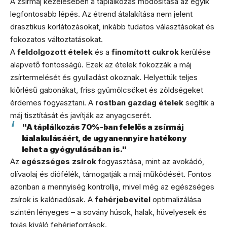
A zsírmáj kezelésében a táplálkozás módosítása az egyik
legfontosabb lépés. Az étrend átalakítása nem jelent
drasztikus korlátozásokat, inkább tudatos választásokat és
fokozatos változtatásokat.
A
feldolgozott ételek
és a
finomított cukrok
kerülése
alapvető fontosságú. Ezek az ételek fokozzák a máj
zsírtermelését és gyulladást okoznak. Helyettük teljes
kiőrlésű gabonákat, friss gyümölcsöket és zöldségeket
érdemes fogyasztani. A
rostban gazdag ételek
segítik a
máj tisztítását és javítják az anyagcserét.
"A táplálkozás 70%-ban felelős a zsírmáj
kialakulásáért, de ugyanennyire hatékony
lehet a gyógyulásában is."
Az
egészséges zsírok
fogyasztása, mint az avokádó,
olívaolaj és diófélék, támogatják a máj működését. Fontos
azonban a mennyiség kontrollja, mivel még az egészséges
zsírok is kalóriadúsak. A
fehérjebevitel
optimalizálása
szintén lényeges – a sovány húsok, halak, hüvelyesek és
tojás kiváló fehérjeforrások.