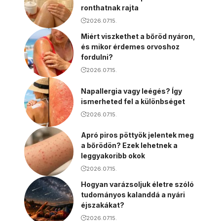
ronthatnak rajta
2026.07.15.
Miért viszkethet a bőröd nyáron,
és mikor érdemes orvoshoz
fordulni?
2026.07.15.
Napallergia vagy leégés? Így
ismerheted fel a különbséget
2026.07.15.
Apró piros pöttyök jelentek meg
a bőrödön? Ezek lehetnek a
leggyakoribb okok
2026.07.15.
Hogyan varázsoljuk életre szóló
tudományos kalanddá a nyári
éjszakákat?
2026.07.15.