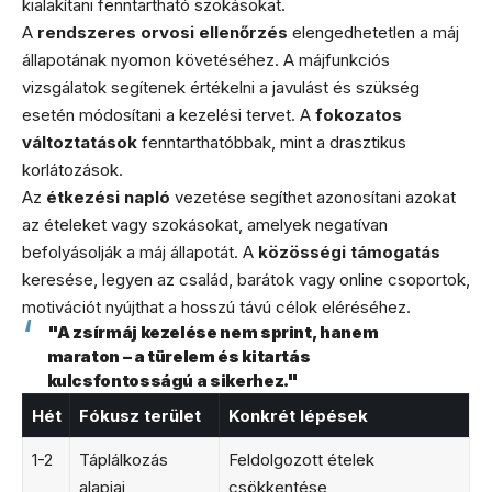
kialakítani fenntartható szokásokat.
A
rendszeres orvosi ellenőrzés
elengedhetetlen a máj
állapotának nyomon követéséhez. A májfunkciós
vizsgálatok segítenek értékelni a javulást és szükség
esetén módosítani a kezelési tervet. A
fokozatos
változtatások
fenntarthatóbbak, mint a drasztikus
korlátozások.
Az
étkezési napló
vezetése segíthet azonosítani azokat
az ételeket vagy szokásokat, amelyek negatívan
befolyásolják a máj állapotát. A
közösségi támogatás
keresése, legyen az család, barátok vagy online csoportok,
motivációt nyújthat a hosszú távú célok eléréséhez.
"A zsírmáj kezelése nem sprint, hanem
maraton – a türelem és kitartás
kulcsfontosságú a sikerhez."
Hét
Fókusz terület
Konkrét lépések
1-2
Táplálkozás
Feldolgozott ételek
alapjai
csökkentése