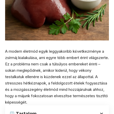
A modern életmód egyik leggyakoribb következménye a
zsírmáj kialakulása, ami egyre több embert érint világszerte.
Ez a probléma nem csak a túlsúlyos embereket érinti –
sokan meglepődnek, amikor kiderül, hogy vékony
testalkatuk ellenére is küzdenek ezzel az állapottal. A
stresszes hétköznapok, a feldolgozott ételek fogyasztása
és a mozgásszegény életmód mind hozzájárulnak ahhoz,
hogy a májunk fokozatosan elveszítse természetes tisztító
képességét.
Tartalom