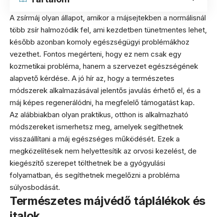
A zsírmáj olyan állapot, amikor a májsejtekben a normálisnál
több zsír halmozódik fel, ami kezdetben tünetmentes lehet,
később azonban komoly egészségügyi problémákhoz
vezethet. Fontos megérteni, hogy ez nem csak egy
kozmetikai probléma, hanem a szervezet egészségének
alapvető kérdése. A jó hír az, hogy a természetes
módszerek alkalmazásával jelentős javulás érhető el, és a
máj képes regenerálódni, ha megfelelő támogatást kap.
Az alábbiakban olyan praktikus, otthon is alkalmazható
módszereket ismerhetsz meg, amelyek segíthetnek
visszaállítani a máj egészséges működését. Ezek a
megközelítések nem helyettesítik az orvosi kezelést, de
kiegészítő szerepet tölthetnek be a gyógyulási
folyamatban, és segíthetnek megelőzni a probléma
súlyosbodását.
Természetes májvédő táplálékok és
italok