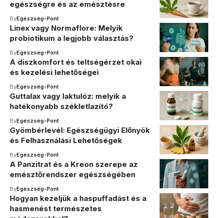
egészségre és az emésztésre
By
Egészség-Pont
Linex vagy Normaflore: Melyik
probiotikum a legjobb választás?
By
Egészség-Pont
A diszkomfort és teltségérzet okai
és kezelési lehetőségei
By
Egészség-Pont
Guttalax vagy laktulóz: melyik a
hatékonyabb székletlazító?
By
Egészség-Pont
Gyömbérlevél: Egészségügyi Előnyök
és Felhasználási Lehetőségek
By
Egészség-Pont
A Panzitrat és a Kreon szerepe az
emésztőrendszer egészségében
By
Egészség-Pont
Hogyan kezeljük a haspuffadást és a
hasmenést természetes