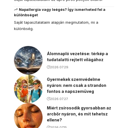
Napallergia vagy leégés? Így ismerheted fel a
különbséget
Saját tapasztalataim alapján megmutatom, mi a
különbség.
Álomnapló vezetése: térkép a
tudatalatti rejtett világához
2026.07.29.
Gyermekek szemvédelme
nyáron: nem csak a strandon
fontos a napszemüveg
2026.07.27.
Miért zsírosodik gyorsabban az
arcbőr nyáron, és mit tehetsz
ellene?
2026.07.15.