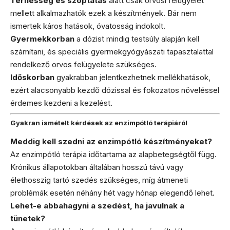
Terhesség és szoptatás
alatt csak orvosi felügyelet
mellett alkalmazhatók ezek a készítmények. Bár nem
ismertek káros hatások, óvatosság indokolt.
Gyermekkorban
a dózist mindig testsúly alapján kell
számítani, és speciális gyermekgyógyászati tapasztalattal
rendelkező orvos felügyelete szükséges.
Időskorban
gyakrabban jelentkezhetnek mellékhatások,
ezért alacsonyabb kezdő dózissal és fokozatos növeléssel
érdemes kezdeni a kezelést.
Gyakran ismételt kérdések az enzimpótló terápiáról
Meddig kell szedni az enzimpótló készítményeket?
Az enzimpótló terápia időtartama az alapbetegségtől függ.
Krónikus állapotokban általában hosszú távú vagy
élethosszig tartó szedés szükséges, míg átmeneti
problémák esetén néhány hét vagy hónap elegendő lehet.
Lehet-e abbahagyni a szedést, ha javulnak a
tünetek?