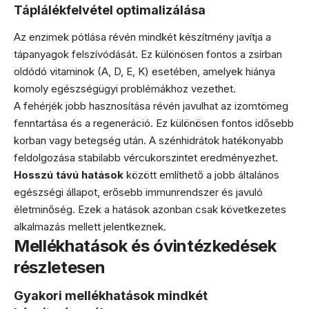
Táplálékfelvétel optimalizálása
Az enzimek pótlása révén mindkét készítmény javítja a
tápanyagok felszívódását. Ez különösen fontos a zsírban
oldódó vitaminok (A, D, E, K) esetében, amelyek hiánya
komoly egészségügyi problémákhoz vezethet.
A fehérjék jobb hasznosítása révén javulhat az izomtömeg
fenntartása és a regeneráció. Ez különösen fontos idősebb
korban vagy betegség után. A szénhidrátok hatékonyabb
feldolgozása stabilabb vércukorszintet eredményezhet.
Hosszú távú hatások
között említhető a jobb általános
egészségi állapot, erősebb immunrendszer és javuló
életminőség. Ezek a hatások azonban csak következetes
alkalmazás mellett jelentkeznek.
Mellékhatások és óvintézkedések
részletesen
Gyakori mellékhatások mindkét