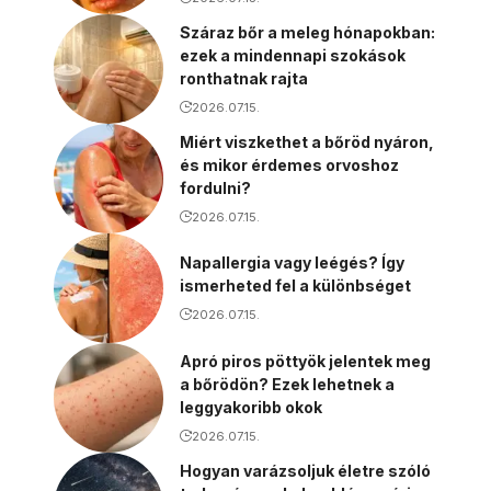
Száraz bőr a meleg hónapokban:
ezek a mindennapi szokások
ronthatnak rajta
2026.07.15.
Miért viszkethet a bőröd nyáron,
és mikor érdemes orvoshoz
fordulni?
2026.07.15.
Napallergia vagy leégés? Így
ismerheted fel a különbséget
2026.07.15.
Apró piros pöttyök jelentek meg
a bőrödön? Ezek lehetnek a
leggyakoribb okok
2026.07.15.
Hogyan varázsoljuk életre szóló