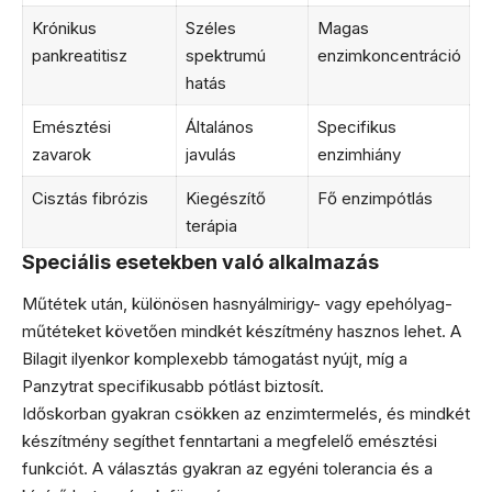
Krónikus
Széles
Magas
pankreatitisz
spektrumú
enzimkoncentráció
hatás
Emésztési
Általános
Specifikus
zavarok
javulás
enzimhiány
Cisztás fibrózis
Kiegészítő
Fő enzimpótlás
terápia
Speciális esetekben való alkalmazás
Műtétek után, különösen hasnyálmirigy- vagy epehólyag-
műtéteket követően mindkét készítmény hasznos lehet. A
Bilagit ilyenkor komplexebb támogatást nyújt, míg a
Panzytrat specifikusabb pótlást biztosít.
Időskorban gyakran csökken az enzimtermelés, és mindkét
készítmény segíthet fenntartani a megfelelő emésztési
funkciót. A választás gyakran az egyéni tolerancia és a