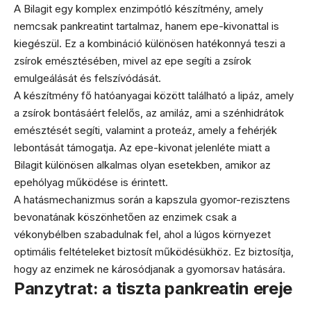
A Bilagit egy komplex enzimpótló készítmény, amely
nemcsak pankreatint tartalmaz, hanem epe-kivonattal is
kiegészül. Ez a kombináció különösen hatékonnyá teszi a
zsírok emésztésében, mivel az epe segíti a zsírok
emulgeálását és felszívódását.
A készítmény fő hatóanyagai között található a lipáz, amely
a zsírok bontásáért felelős, az amiláz, ami a szénhidrátok
emésztését segíti, valamint a proteáz, amely a fehérjék
lebontását támogatja. Az epe-kivonat jelenléte miatt a
Bilagit különösen alkalmas olyan esetekben, amikor az
epehólyag működése is érintett.
A hatásmechanizmus során a kapszula gyomor-rezisztens
bevonatának köszönhetően az enzimek csak a
vékonybélben szabadulnak fel, ahol a lúgos környezet
optimális feltételeket biztosít működésükhöz. Ez biztosítja,
hogy az enzimek ne károsódjanak a gyomorsav hatására.
Panzytrat: a tiszta pankreatin ereje