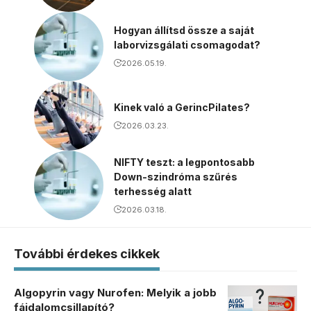
Hogyan állítsd össze a saját
laborvizsgálati csomagodat?
2026.05.19.
Kinek való a GerincPilates?
2026.03.23.
NIFTY teszt: a legpontosabb
Down-szindróma szűrés
terhesség alatt
2026.03.18.
További érdekes cikkek
Algopyrin vagy Nurofen: Melyik a jobb
fájdalomcsillapító?