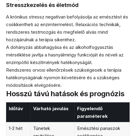
Stresszkezelés és életmód
A krónikus stressz negatívan befolyásolja az emésztést és
csökkentheti az enzimtermelést. Relaxációs technikák,
rendszeres testmozgás és megfelelő alvás mind
hozzájárulnak a terápia sikeréhez.
A dohányzás abbahagyása és az alkoholfogyasztás
mérséklése javítja a hasnyálmirigy funkcióját és növeli az
enzimpótló készítmények hatékonyságát.
Rendszeres orvosi ellenőrzések szükségesek a terápia
hatékonyságának nyomon követésére és a szükséges
módosítások elvégzésére.
Hosszú távú hatások és prognózis
Időtáv
Várható javulás
Figyelendő
paraméterek
1-2 hét
Tünetek
Emésztési panaszok
enyhülése
csökkenése