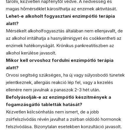
tárolni, közvetlen napfénytől védve. A nedvesség és
magas hőmérséklet károsíthatja az enzimek aktivitását.
Lehet-e alkoholt fogyasztani enzimpótló terápia
alatt?
Mérsékelt alkoholfogyasztás általában nem ellenjavallt, de
az alkohol irritálhatja a hasnyálmirigyet és csökkentheti az
enzimek hatékonyságát. Krónikus pankreatitiszben az
alkohol kerülése javasolt.
Mikor kell orvoshoz fordulni enzimpótló terápia
alatt?
Orvosi segítség szükséges, ha új vagy súlyosbodó tünetek
jelentkeznek, allergiás reakció lép fel, vagy a kezelés
ellenére nem javulnak a panaszok 2-3 hét után.
Befolyásolják-e az enzimpótló készítmények a
fogamzásgátló tabletták hatását?
Közvetlen kölcsönhatás nem ismert, de a jobb
zsírfelszívódás révén javulhat a zsírban oldódó hormonok
felszívódása. Bizonytalan esetekben konzultáció javasolt.