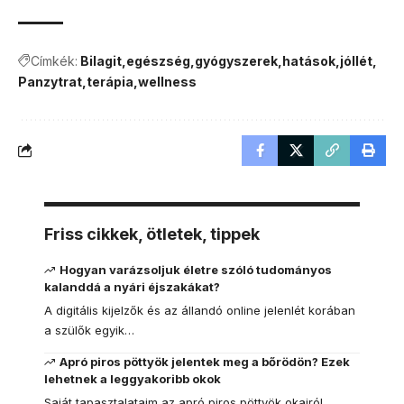
Címkék:
Bilagit
egészség
gyógyszerek
hatások
jóllét
Panzytrat
terápia
wellness
Friss cikkek, ötletek, tippek
Hogyan varázsoljuk életre szóló tudományos
kalanddá a nyári éjszakákat?
A digitális kijelzők és az állandó online jelenlét korában
a szülők egyik…
Apró piros pöttyök jelentek meg a bőrödön? Ezek
lehetnek a leggyakoribb okok
Saját tapasztalataim az apró piros pöttyök okairól