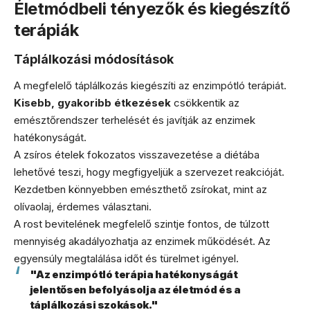
Életmódbeli tényezők és kiegészítő
terápiák
Táplálkozási módosítások
A megfelelő táplálkozás kiegészíti az enzimpótló terápiát.
Kisebb, gyakoribb étkezések
csökkentik az
emésztőrendszer terhelését és javítják az enzimek
hatékonyságát.
A zsíros ételek fokozatos visszavezetése a diétába
lehetővé teszi, hogy megfigyeljük a szervezet reakcióját.
Kezdetben könnyebben emészthető zsírokat, mint az
olívaolaj, érdemes választani.
A rost bevitelének megfelelő szintje fontos, de túlzott
mennyiség akadályozhatja az enzimek működését. Az
egyensúly megtalálása időt és türelmet igényel.
"Az enzimpótló terápia hatékonyságát
jelentősen befolyásolja az életmód és a
táplálkozási szokások."