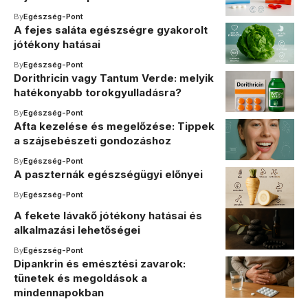
By
Egészség-Pont
A fejes saláta egészségre gyakorolt
jótékony hatásai
By
Egészség-Pont
Dorithricin vagy Tantum Verde: melyik
hatékonyabb torokgyulladásra?
By
Egészség-Pont
Afta kezelése és megelőzése: Tippek
a szájsebészeti gondozáshoz
By
Egészség-Pont
A paszternák egészségügyi előnyei
By
Egészség-Pont
A fekete lávakő jótékony hatásai és
alkalmazási lehetőségei
By
Egészség-Pont
Dipankrin és emésztési zavarok:
tünetek és megoldások a
mindennapokban