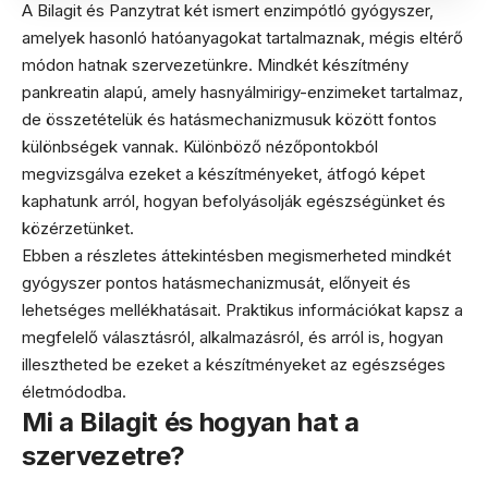
A Bilagit és Panzytrat két ismert enzimpótló gyógyszer,
amelyek hasonló hatóanyagokat tartalmaznak, mégis eltérő
módon hatnak szervezetünkre. Mindkét készítmény
pankreatin alapú, amely hasnyálmirigy-enzimeket tartalmaz,
de összetételük és hatásmechanizmusuk között fontos
különbségek vannak. Különböző nézőpontokból
megvizsgálva ezeket a készítményeket, átfogó képet
kaphatunk arról, hogyan befolyásolják egészségünket és
közérzetünket.
Ebben a részletes áttekintésben megismerheted mindkét
gyógyszer pontos hatásmechanizmusát, előnyeit és
lehetséges mellékhatásait. Praktikus információkat kapsz a
megfelelő választásról, alkalmazásról, és arról is, hogyan
illesztheted be ezeket a készítményeket az egészséges
életmódodba.
Mi a Bilagit és hogyan hat a
szervezetre?