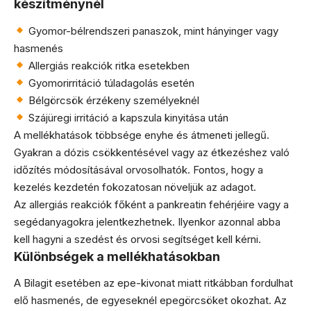
készítménynél
Gyomor-bélrendszeri panaszok, mint hányinger vagy
hasmenés
Allergiás reakciók ritka esetekben
Gyomorirritáció túladagolás esetén
Bélgörcsök érzékeny személyeknél
Szájüregi irritáció a kapszula kinyitása után
A mellékhatások többsége enyhe és átmeneti jellegű.
Gyakran a dózis csökkentésével vagy az étkezéshez való
időzítés módosításával orvosolhatók. Fontos, hogy a
kezelés kezdetén fokozatosan növeljük az adagot.
Az allergiás reakciók főként a pankreatin fehérjéire vagy a
segédanyagokra jelentkezhetnek. Ilyenkor azonnal abba
kell hagyni a szedést és orvosi segítséget kell kérni.
Különbségek a mellékhatásokban
A Bilagit esetében az epe-kivonat miatt ritkábban fordulhat
elő hasmenés, de egyeseknél epegörcsöket okozhat. Az