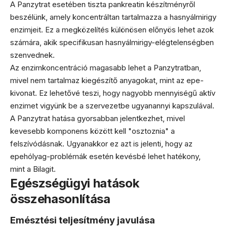
A Panzytrat esetében tiszta pankreatin készítményről
beszélünk, amely koncentráltan tartalmazza a hasnyálmirigy
enzimjeit. Ez a megközelítés különösen előnyös lehet azok
számára, akik specifikusan hasnyálmirigy-elégtelenségben
szenvednek.
Az enzimkoncentráció magasabb lehet a Panzytratban,
mivel nem tartalmaz kiegészítő anyagokat, mint az epe-
kivonat. Ez lehetővé teszi, hogy nagyobb mennyiségű aktív
enzimet vigyünk be a szervezetbe ugyanannyi kapszulával.
A Panzytrat hatása gyorsabban jelentkezhet, mivel
kevesebb komponens között kell "osztoznia" a
felszívódásnak. Ugyanakkor ez azt is jelenti, hogy az
epehólyag-problémák esetén kevésbé lehet hatékony,
mint a Bilagit.
Egészségügyi hatások
összehasonlítása
Emésztési teljesítmény javulása