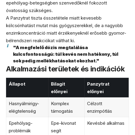
epehólyag-betegségben szenvedőknél fokozott
óvatosság szükséges.
A Panzytrat tiszta összetétele miatt kevesebb
kölcsönhatást mutat más gyógyszerekkel, de a nagyobb
enzimkoncentráció miatt érzékenyeknél erősebb gyomor-
bélrendszeri reakciókat válthat ki.
"A megfelelő dózis megtalálása
kulcsfontosságú: túl kevés nem hatékony, túl
sok pedig mellékhatásokat okozhat."
Alkalmazási területek és indikációk
Állapot
Bilagit
Panzytrat
előnyei
előnyei
Hasnyálmirigy-
Komplex
Célzott
elégtelenség
támogatás
enzimpótlás
Epehólyag-
Epe-kivonat
Kevésbé alkalmas
problémák
segít