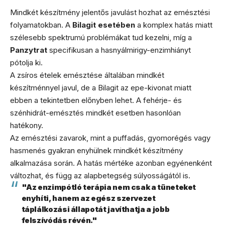
Mindkét készítmény jelentős javulást hozhat az emésztési
folyamatokban. A
Bilagit esetében
a komplex hatás miatt
szélesebb spektrumú problémákat tud kezelni, míg a
Panzytrat
specifikusan a hasnyálmirigy-enzimhiányt
pótolja ki.
A zsíros ételek emésztése általában mindkét
készítménnyel javul, de a Bilagit az epe-kivonat miatt
ebben a tekintetben előnyben lehet. A fehérje- és
szénhidrát-emésztés mindkét esetben hasonlóan
hatékony.
Az emésztési zavarok, mint a puffadás, gyomorégés vagy
hasmenés gyakran enyhülnek mindkét készítmény
alkalmazása során. A hatás mértéke azonban egyénenként
változhat, és függ az alapbetegség súlyosságától is.
"Az enzimpótló terápia nem csak a tüneteket
enyhíti, hanem az egész szervezet
táplálkozási állapotát javíthatja a jobb
felszívódás révén."