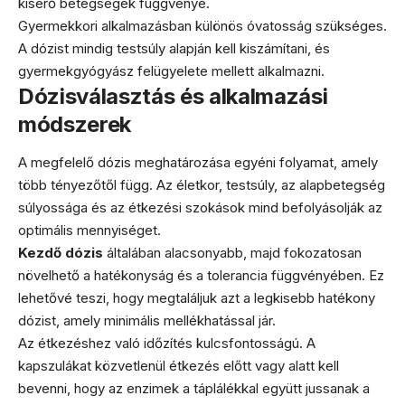
kísérő betegségek függvénye.
Gyermekkori alkalmazásban különös óvatosság szükséges.
A dózist mindig testsúly alapján kell kiszámítani, és
gyermekgyógyász felügyelete mellett alkalmazni.
Dózisválasztás és alkalmazási
módszerek
A megfelelő dózis meghatározása egyéni folyamat, amely
több tényezőtől függ. Az életkor, testsúly, az alapbetegség
súlyossága és az étkezési szokások mind befolyásolják az
optimális mennyiséget.
Kezdő dózis
általában alacsonyabb, majd fokozatosan
növelhető a hatékonyság és a tolerancia függvényében. Ez
lehetővé teszi, hogy megtaláljuk azt a legkisebb hatékony
dózist, amely minimális mellékhatással jár.
Az étkezéshez való időzítés kulcsfontosságú. A
kapszulákat közvetlenül étkezés előtt vagy alatt kell
bevenni, hogy az enzimek a táplálékkal együtt jussanak a