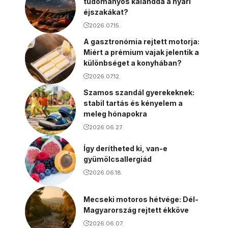
tudományos kalanddá a nyári
éjszakákat?
2026.07.15.
A gasztronómia rejtett motorja:
Miért a prémium vajak jelentik a
különbséget a konyhában?
2026.07.12.
Szamos szandál gyerekeknek:
stabil tartás és kényelem a
meleg hónapokra
2026.06.27.
Így derítheted ki, van-e
gyümölcsallergiád
2026.06.18.
Mecseki motoros hétvége: Dél-
Magyarország rejtett ékköve
2026.06.07.