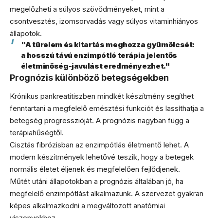
megelőzheti a súlyos szövődményeket, mint a
csontvesztés, izomsorvadás vagy súlyos vitaminhiányos
állapotok.
"A türelem és kitartás meghozza gyümölcsét:
a hosszú távú enzimpótló terápia jelentős
életminőség-javulást eredményezhet."
Prognózis különböző betegségekben
Krónikus pankreatitiszben mindkét készítmény segíthet
fenntartani a megfelelő emésztési funkciót és lassíthatja a
betegség progresszióját. A prognózis nagyban függ a
terápiahűségtől.
Cisztás fibrózisban az enzimpótlás életmentő lehet. A
modern készítmények lehetővé teszik, hogy a betegek
normális életet éljenek és megfelelően fejlődjenek.
Műtét utáni állapotokban a prognózis általában jó, ha
megfelelő enzimpótlást alkalmazunk. A szervezet gyakran
képes alkalmazkodni a megváltozott anatómiai
viszonyokhoz.