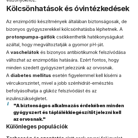
Kölcsönhatások és óvintézkedések
Az enzimpótló készítmények általában biztonságosak, de
bizonyos gyógyszerekkel kölcsönhatásba léphetnek. A
protonpumpa-gátlók
csökkenthetik hatékonyságukat
azáltal, hogy megváltoztatják a gyomor pH-ját.
A
vaschelátok
és bizonyos antibiotikumok felszívódása
változhat az enzimpótlás hatására. Ezért fontos, hogy
minden szedett gyógyszert jelezzünk az orvosnak.
A
diabetes mellitus
esetén figyelemmel kell kísérni a
vércukorszintet, mivel a jobb szénhidrát-emésztés
befolyásolhatja a glükóz felszívódást és az
inzulinszükségletet.
"A biztonságos alkalmazás érdekében minden
gyógyszert és táplálékkiegészítőt jelezni kell
az orvosnak."
Különleges populációk