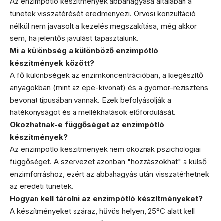
Az enzimpótló készítmények abbahagyása általában a
tünetek visszatérését eredményezi. Orvosi konzultáció
nélkül nem javasolt a kezelés megszakítása, még akkor
sem, ha jelentős javulást tapasztalunk.
Mi a különbség a különböző enzimpótló
készítmények között?
A fő különbségek az enzimkoncentrációban, a kiegészítő
anyagokban (mint az epe-kivonat) és a gyomor-rezisztens
bevonat típusában vannak. Ezek befolyásolják a
hatékonyságot és a mellékhatások előfordulását.
Okozhatnak-e függőséget az enzimpótló
készítmények?
Az enzimpótló készítmények nem okoznak pszichológiai
függőséget. A szervezet azonban "hozzászokhat" a külső
enzimforráshoz, ezért az abbahagyás után visszatérhetnek
az eredeti tünetek.
Hogyan kell tárolni az enzimpótló készítményeket?
A készítményeket száraz, hűvös helyen, 25°C alatt kell