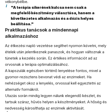
vékonybélbe.
"A terápia sikerének kulcsa nem csak a
megfelelő készítmény választása, hanem a
következetes alkalmazás és a dózis helyes
beállítása."
Praktikus tanácsok a mindennapi
alkalmazáshoz
Az étkezési napló vezetése segíthet nyomon követni, mely
ételek után jelentkeznek panaszok, és hogyan változnak a
tünetek a kezelés során. Ez értékes információt ad az
orvosnak a terápia optimalizálásához.
A kapszulák egészben történő lenyelése fontos, mivel a
gyomor-rezisztens bevonat védi az enzimeket. Ha
nehézséget okoz a lenyelés, orvossal kell egyeztetni az
alternatív formákról.
Utazás során mindig legyen nálunk elegendő készlet, és
tartsuk száraz, hűvös helyen a készítményeket. A hőség és
nedvesség károsíthatja az enzimek aktivitását.