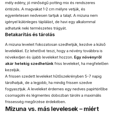
mély edény, jó minőségű potting mix és rendszeres
öntözés. A magvakat 1-2 cm mélyre vetjük, és
egyenletesen nedvesen tartjuk a talajt. A mizuna nem
igényel különleges táplálást, de havi egy alkalommal
adhatunk neki természetes trágyát.
Betakarítás és tárolás
A mizuna leveleit fokozatosan szedhetjük, kezdve a külső
levelekkel. Ez lehetővé teszi, hogy a növény továbbra is
növekedjen és újabb leveleket hozzon.
Egy növényről
akár hetekig szedhetünk
friss leveleket, ha megfelelően
kezeljük.
A frissen szedett leveleket hűtőszekrényben 5-7 napig
tárolhatjuk, de a legjobb, ha mindig frissen szedve
fogyasztjuk. A leveleket érdemes egy nedves papírtörlőbe
csomagolni és légmentes dobozban tárolni a maximális
frissesség megőrzése érdekében.
Mizuna vs. más levelesek – miért