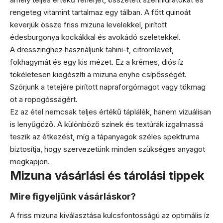
rengeteg vitamint tartalmaz egy tálban. A főtt quinoát
keverjük össze friss mizuna levelekkel, pirított
édesburgonya kockákkal és avokádó szeletekkel.
A dresszinghez használjunk tahini-t, citromlevet,
fokhagymát és egy kis mézet. Ez a krémes, diós íz
tökéletesen kiegészíti a mizuna enyhe csípősségét.
Szórjunk a tetejére pirított napraforgómagot vagy tökmag
ot a ropogósságért.
Ez az étel nemcsak teljes értékű táplálék, hanem vizuálisan
is lenyűgöző. A különböző színek és textúrák izgalmassá
teszik az étkezést, míg a tápanyagok széles spektruma
biztosítja, hogy szervezetünk minden szükséges anyagot
megkapjon.
Mizuna vásárlási és tárolási tippek
Mire figyeljünk vásárláskor?
A friss mizuna kiválasztása kulcsfontosságú az optimális íz