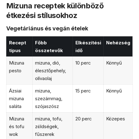
Mizuna receptek különböző
étkezési stílusokhoz
Vegetáriánus és vegán ételek
Recept
Főbb
Elkészítési
Nehézség
típus
összetevők
idő
Mizuna
mizuna, dió,
10 perc
Könnyű
pesto
élesztőpehely,
olívaolaj
Ázsiai
mizuna,
15 perc
Könnyű
mizuna
szezámmag,
saláta
szójaszósz
Mizuna
mizuna, tofu,
20 perc
Közepes
és tofu
zöldségek,
wok
fűszerek