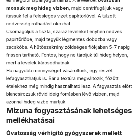
és megőrzi tápanyagtartalmát. A leveleket
óvatosan
mossuk meg hideg vízben
, majd centrifugáljuk vagy
itassuk fel a felesleges vizet papírtörlővel. A túlzott
nedvesség rothadást okozhat.
Csomagoljuk a tiszta, száraz leveleket enyhén nedves
papírtörlőbe, majd tegyük légmentes dobozba vagy
zacskóba. A hűtőszekrény zöldséges fiókjában 5-7 napig
frissen tartható. Fontos, hogy ne tároljuk túl hideg helyen,
mert a levelek károsodhatnak.
Ha nagyobb mennyiséget vásároltunk, egy részét
lefagyaszthatjuk is. Bár a textúra megváltozik, főzött
ételekhez még mindig használható lesz. A fagyasztás előtt
blancsírozzuk rövid ideig forrásban lévő vízben, majd
azonnal hideg vízbe mártjuk.
Mizuna fogyasztásának lehetséges
mellékhatásai
Óvatosság vérhígító gyógyszerek mellett