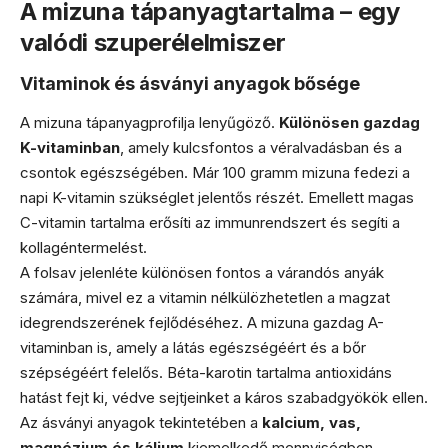
A mizuna tápanyagtartalma – egy
valódi szuperélelmiszer
Vitaminok és ásványi anyagok bősége
A mizuna tápanyagprofilja lenyűgöző.
Különösen gazdag
K-vitaminban
, amely kulcsfontos a véralvadásban és a
csontok egészségében. Már 100 gramm mizuna fedezi a
napi K-vitamin szükséglet jelentős részét. Emellett magas
C-vitamin tartalma erősíti az immunrendszert és segíti a
kollagéntermelést.
A folsav jelenléte különösen fontos a várandós anyák
számára, mivel ez a vitamin nélkülözhetetlen a magzat
idegrendszerének fejlődéséhez. A mizuna gazdag A-
vitaminban is, amely a látás egészségéért és a bőr
szépségéért felelős. Béta-karotin tartalma antioxidáns
hatást fejt ki, védve sejtjeinket a káros szabadgyökök ellen.
Az ásványi anyagok tekintetében a
kalcium, vas,
magnézium és kálium
kiemelkedő mennyiségben