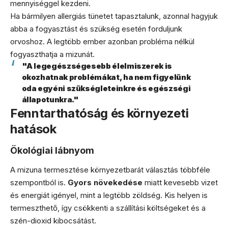
mennyiséggel kezdeni.
Ha bármilyen allergiás tünetet tapasztalunk, azonnal hagyjuk
abba a fogyasztást és szükség esetén forduljunk
orvoshoz. A legtöbb ember azonban probléma nélkül
fogyaszthatja a mizunát.
"A legegészségesebb élelmiszerek is
okozhatnak problémákat, ha nem figyelünk
oda egyéni szükségleteinkre és egészségi
állapotunkra."
Fenntarthatóság és környezeti
hatások
Ökológiai lábnyom
A mizuna termesztése környezetbarát választás többféle
szempontból is.
Gyors növekedése
miatt kevesebb vizet
és energiát igényel, mint a legtöbb zöldség. Kis helyen is
termeszthető, így csökkenti a szállítási költségeket és a
szén-dioxid kibocsátást.