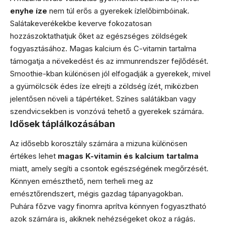
enyhe íze
nem túl erős a gyerekek ízlelőbimbóinak.
Salátakeverékekbe keverve fokozatosan
hozzászoktathatjuk őket az egészséges zöldségek
fogyasztásához. Magas kalcium és C-vitamin tartalma
támogatja a növekedést és az immunrendszer fejlődését.
Smoothie-kban különösen jól elfogadják a gyerekek, mivel
a gyümölcsök édes íze elrejti a zöldség ízét, miközben
jelentősen növeli a tápértéket. Színes salátákban vagy
szendvicsekben is vonzóvá tehető a gyerekek számára.
Idősek táplálkozásában
Az idősebb korosztály számára a mizuna különösen
értékes lehet
magas K-vitamin és kalcium tartalma
miatt, amely segíti a csontok egészségének megőrzését.
Könnyen emészthető, nem terheli meg az
emésztőrendszert, mégis gazdag tápanyagokban.
Puhára főzve vagy finomra aprítva könnyen fogyasztható
azok számára is, akiknek nehézségeket okoz a rágás.