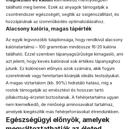
található meg benne. Ezek az anyagok támogatják a
csontrendszer egészségét, segítik az oxigénszállítást, és
hozzájárulnak az izomműködés optimalizálásához.
Alacsony kalória, magas tápérték
Az egyik legvonzóbb tulajdonsága, hogy rendkívül alacsony
kalóriatartalmú – 100 grammban mindössze 16-20 kalória
található. Ezzel szemben tápanyagsűrűsége kimagasló, ami
azt jelenti, hogy kevés kalóriával sok értékes tápanyaghoz
jutunk. Ez különösen előnyös azok számára, akik fogyni
szeretnének vagy fenntartani kívánják ideális testsúlyukat.
A magas víztartalom (kb. 90%) hidratáló hatású, míg a
rostok támogatják az emésztést és hosszan tartó
jóllakottság-érzetet biztosítanak. A fehérjetartalma ugyan
nem kiemelkedő, de minőségi aminosavakat tartalmaz,
amelyek kiegészítik más fehérjeforrásokat étrendünkben.
Egészségügyi előnyök, amelyek
megváltoztathatják az életed