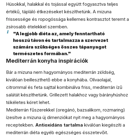
Húsokkal, halakkal és tojással együtt fogyasztva teljes
értékű, tápláló étkezéseket készíthetünk. A mizuna
frissessége és ropogóssága kellemes kontrasztot teremt a
zsírosabb ételekkel szemben.
"A legjobb diéta az, amely fenntartható
hosszú távon és tartalmazza a szervezet
számára szükséges összes tápanyagot
természetes formában."
Mediterrán konyha inspirációk
Bár a mizuna nem hagyományos mediterrán zöldség,
kiválóan beilleszthető ebbe a konyhába. Olívaolajjal,
citrommal és feta sajttal kombinálva friss, mediterrán ízű
salátát készíthetünk. Grillezett halakhoz vagy bárányhúshoz
tökéletes köret lehet.
Mediterrán fűszerekkel (oregánó, bazsalikom, rozmaring)
ízesítve a mizuna új dimenziókat nyit meg a hagyományos
receptekben.
Antioxidáns tartalma
kiválóan kiegészíti a
mediterrán diéta egyéb egészséges összetevőit.