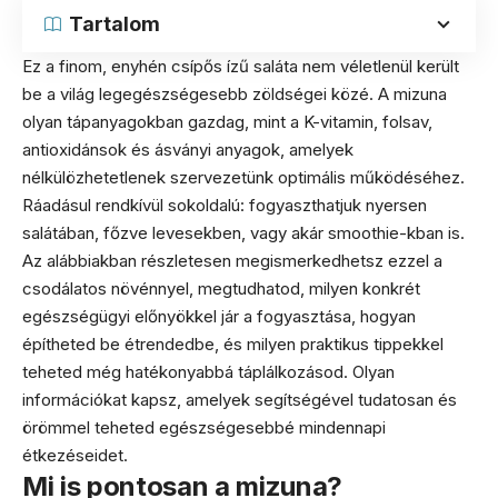
Tartalom
Ez a finom, enyhén csípős ízű saláta nem véletlenül került
be a világ legegészségesebb zöldségei közé. A mizuna
olyan tápanyagokban gazdag, mint a K-vitamin, folsav,
antioxidánsok és ásványi anyagok, amelyek
nélkülözhetetlenek szervezetünk optimális működéséhez.
Ráadásul rendkívül sokoldalú: fogyaszthatjuk nyersen
salátában, főzve levesekben, vagy akár smoothie-kban is.
Az alábbiakban részletesen megismerkedhetsz ezzel a
csodálatos növénnyel, megtudhatod, milyen konkrét
egészségügyi előnyökkel jár a fogyasztása, hogyan
építheted be étrendedbe, és milyen praktikus tippekkel
teheted még hatékonyabbá táplálkozásod. Olyan
információkat kapsz, amelyek segítségével tudatosan és
örömmel teheted egészségesebbé mindennapi
étkezéseidet.
Mi is pontosan a mizuna?