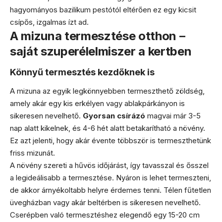
hagyományos bazilikum pestótól eltérően ez egy kicsit
csípős, izgalmas ízt ad.
A mizuna termesztése otthon –
saját szuperélelmiszer a kertben
Könnyű termesztés kezdőknek is
A mizuna az egyik legkönnyebben termeszthető zöldség,
amely akár egy kis erkélyen vagy ablakpárkányon is
sikeresen nevelhető.
Gyorsan csírázó
magvai már 3-5
nap alatt kikelnek, és 4-6 hét alatt betakarítható a növény.
Ez azt jelenti, hogy akár évente többször is termeszthetünk
friss mizunát.
A növény szereti a hűvös időjárást, így tavasszal és ősszel
a legideálisabb a termesztése. Nyáron is lehet termeszteni,
de akkor árnyékoltabb helyre érdemes tenni. Télen fűtetlen
üvegházban vagy akár beltérben is sikeresen nevelhető.
Cserépben való termesztéshez elegendő egy 15-20 cm