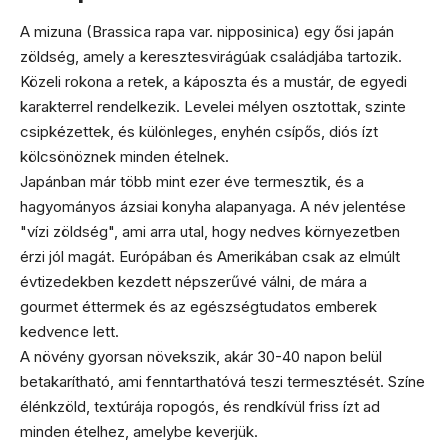
A mizuna (Brassica rapa var. nipposinica) egy ősi japán
zöldség, amely a keresztesvirágúak családjába tartozik.
Közeli rokona a retek, a káposzta és a mustár, de egyedi
karakterrel rendelkezik. Levelei mélyen osztottak, szinte
csipkézettek, és különleges, enyhén csípős, diós ízt
kölcsönöznek minden ételnek.
Japánban már több mint ezer éve termesztik, és a
hagyományos ázsiai konyha alapanyaga. A név jelentése
"vízi zöldség", ami arra utal, hogy nedves környezetben
érzi jól magát. Európában és Amerikában csak az elmúlt
évtizedekben kezdett népszerűvé válni, de mára a
gourmet éttermek és az egészségtudatos emberek
kedvence lett.
A növény gyorsan növekszik, akár 30-40 napon belül
betakarítható, ami fenntarthatóvá teszi termesztését. Színe
élénkzöld, textúrája ropogós, és rendkívül friss ízt ad
minden ételhez, amelybe keverjük.