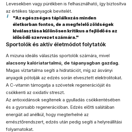
Levesekben vagy pürékben is felhasználható, így biztosítva
az értékes tápanyagok bevitelét.
"Az egészséges táplálkozás minden
életkorban fontos, de a megfelelő zöldségek
kiválasztása különösen kritikus a fejlődő és az
idősödő szervezet számára."
Sportolók és aktív életmódot folytatók
A mizuna ideális választás sportolók számára, mivel
alacsony kalóriatartalmú, de tápanyagban gazdag
.
Magas víztartalma segíti a hidratációt, míg az ásványi
anyagok pótolják az edzés során elvesztett elektrolitokat.
A C-vitamin támogatja a szövetek regenerációját és
csökkenti az oxidatív streszt.
Az antioxidánsok segítenek a gyulladás csökkentésében
és a gyorsabb regenerációban. Edzés előtti salátában
energiát ad anélkül, hogy megterhelné az
emésztőrendszert, edzés után pedig segíti a helyreállítási
folyamatokat.