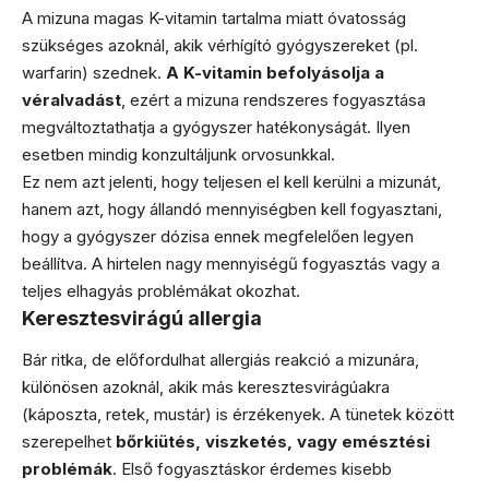
A mizuna magas K-vitamin tartalma miatt óvatosság
szükséges azoknál, akik vérhígító gyógyszereket (pl.
warfarin) szednek.
A K-vitamin befolyásolja a
véralvadást
, ezért a mizuna rendszeres fogyasztása
megváltoztathatja a gyógyszer hatékonyságát. Ilyen
esetben mindig konzultáljunk orvosunkkal.
Ez nem azt jelenti, hogy teljesen el kell kerülni a mizunát,
hanem azt, hogy állandó mennyiségben kell fogyasztani,
hogy a gyógyszer dózisa ennek megfelelően legyen
beállítva. A hirtelen nagy mennyiségű fogyasztás vagy a
teljes elhagyás problémákat okozhat.
Keresztesvirágú allergia
Bár ritka, de előfordulhat allergiás reakció a mizunára,
különösen azoknál, akik más keresztesvirágúakra
(káposzta, retek, mustár) is érzékenyek. A tünetek között
szerepelhet
bőrkiütés, viszketés, vagy emésztési
problémák
. Első fogyasztáskor érdemes kisebb