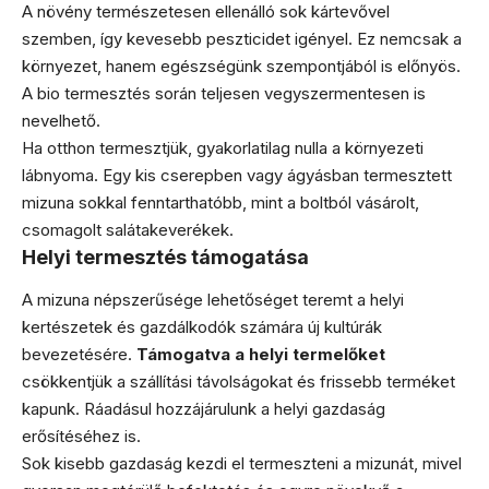
A növény természetesen ellenálló sok kártevővel
szemben, így kevesebb peszticidet igényel. Ez nemcsak a
környezet, hanem egészségünk szempontjából is előnyös.
A bio termesztés során teljesen vegyszermentesen is
nevelhető.
Ha otthon termesztjük, gyakorlatilag nulla a környezeti
lábnyoma. Egy kis cserepben vagy ágyásban termesztett
mizuna sokkal fenntarthatóbb, mint a boltból vásárolt,
csomagolt salátakeverékek.
Helyi termesztés támogatása
A mizuna népszerűsége lehetőséget teremt a helyi
kertészetek és gazdálkodók számára új kultúrák
bevezetésére.
Támogatva a helyi termelőket
csökkentjük a szállítási távolságokat és frissebb terméket
kapunk. Ráadásul hozzájárulunk a helyi gazdaság
erősítéséhez is.
Sok kisebb gazdaság kezdi el termeszteni a mizunát, mivel