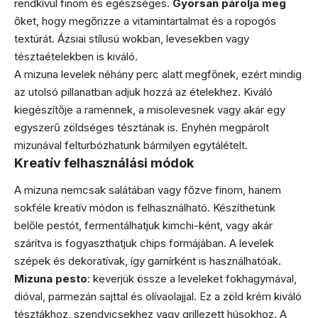
rendkívül finom és egészséges.
Gyorsan párolja meg
őket, hogy megőrizze a vitamintartalmat és a ropogós
textúrát. Ázsiai stílusú wokban, levesekben vagy
tésztaételekben is kiváló.
A mizuna levelek néhány perc alatt megfőnek, ezért mindig
az utolsó pillanatban adjuk hozzá az ételekhez. Kiváló
kiegészítője a ramennek, a misolevesnek vagy akár egy
egyszerű zöldséges tésztának is. Enyhén megpárolt
mizunával felturbózhatunk bármilyen egytálételt.
Kreatív felhasználási módok
A mizuna nemcsak salátában vagy főzve finom, hanem
sokféle kreatív módon is felhasználható. Készíthetünk
belőle pestót, fermentálhatjuk kimchi-ként, vagy akár
szárítva is fogyaszthatjuk chips formájában. A levelek
szépek és dekoratívak, így garnírként is használhatóak.
Mizuna pesto
: keverjük össze a leveleket fokhagymával,
dióval, parmezán sajttal és olívaolajjal. Ez a zöld krém kiváló
tésztákhoz, szendvicsekhez vagy grillezett húsokhoz. A