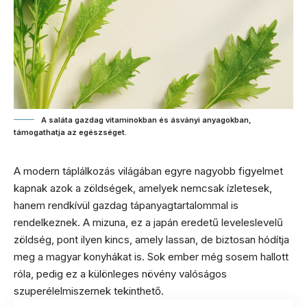
A saláta gazdag vitaminokban és ásványi anyagokban,
támogathatja az egészséget.
A modern táplálkozás világában egyre nagyobb figyelmet
kapnak azok a zöldségek, amelyek nemcsak ízletesek,
hanem rendkívül gazdag tápanyagtartalommal is
rendelkeznek. A mizuna, ez a japán eredetű leveleslevelű
zöldség, pont ilyen kincs, amely lassan, de biztosan hódítja
meg a magyar konyhákat is. Sok ember még sosem hallott
róla, pedig ez a különleges növény valóságos
szuperélelmiszernek tekinthető.