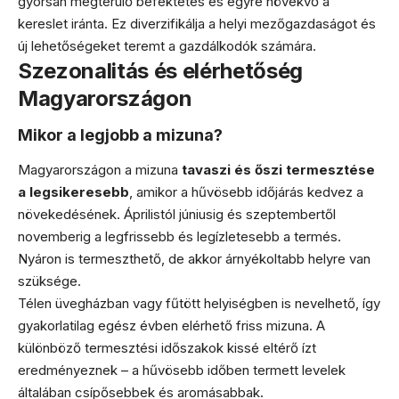
gyorsan megtérülő befektetés és egyre növekvő a
kereslet iránta. Ez diverzifikálja a helyi mezőgazdaságot és
új lehetőségeket teremt a gazdálkodók számára.
Szezonalitás és elérhetőség
Magyarországon
Mikor a legjobb a mizuna?
Magyarországon a mizuna
tavaszi és őszi termesztése
a legsikeresebb
, amikor a hűvösebb időjárás kedvez a
növekedésének. Áprilistól júniusig és szeptembertől
novemberig a legfrissebb és legízletesebb a termés.
Nyáron is termeszthető, de akkor árnyékoltabb helyre van
szüksége.
Télen üvegházban vagy fűtött helyiségben is nevelhető, így
gyakorlatilag egész évben elérhető friss mizuna. A
különböző termesztési időszakok kissé eltérő ízt
eredményeznek – a hűvösebb időben termett levelek
általában csípősebbek és aromásabbak.