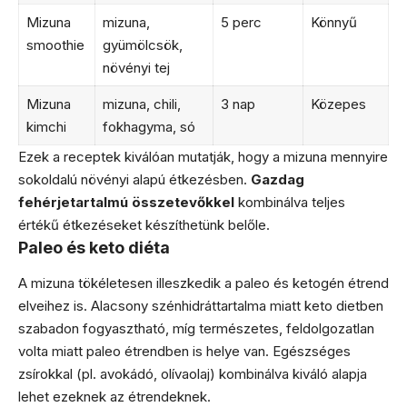
Mizuna
mizuna,
5 perc
Könnyű
smoothie
gyümölcsök,
növényi tej
Mizuna
mizuna, chili,
3 nap
Közepes
kimchi
fokhagyma, só
Ezek a receptek kiválóan mutatják, hogy a mizuna mennyire
sokoldalú növényi alapú étkezésben.
Gazdag
fehérjetartalmú összetevőkkel
kombinálva teljes
értékű étkezéseket készíthetünk belőle.
Paleo és keto diéta
A mizuna tökéletesen illeszkedik a paleo és ketogén étrend
elveihez is. Alacsony szénhidráttartalma miatt keto dietben
szabadon fogyasztható, míg természetes, feldolgozatlan
volta miatt paleo étrendben is helye van. Egészséges
zsírokkal (pl. avokádó, olívaolaj) kombinálva kiváló alapja
lehet ezeknek az étrendeknek.