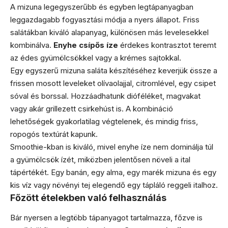
A mizuna legegyszerűbb és egyben legtápanyagban
leggazdagabb fogyasztási módja a nyers állapot. Friss
salátákban kiváló alapanyag, különösen más levelesekkel
kombinálva.
Enyhe csípős íze
érdekes kontrasztot teremt
az édes gyümölcsökkel vagy a krémes sajtokkal.
Egy egyszerű mizuna saláta készítéséhez keverjük össze a
frissen mosott leveleket olívaolajjal, citromlével, egy csipet
sóval és borssal. Hozzáadhatunk dióféléket, magvakat
vagy akár grillezett csirkehúst is. A kombináció
lehetőségek gyakorlatilag végtelenek, és mindig friss,
ropogós textúrát kapunk.
Smoothie-kban is kiváló, mivel enyhe íze nem dominálja túl
a gyümölcsök ízét, miközben jelentősen növeli a ital
tápértékét. Egy banán, egy alma, egy marék mizuna és egy
kis víz vagy növényi tej elegendő egy tápláló reggeli italhoz.
Főzött ételekben való felhasználás
Bár nyersen a legtöbb tápanyagot tartalmazza, főzve is