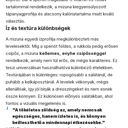
tartalommal rendelkezik, a mizuna kiegyensúlyozott
tápanyagprofilja és alacsony kalóriatartalma miatt kiváló
választás.
Íz és textúra különbségek
A mizuna egyedi ízprofilja megkülönbözteti más
levelesektől. Míg a spenót földes, a rukkola pedig erősen
csípős, a mizuna
kellemes, enyhe csípősséggel
rendelkezik, amely nem túl erős, de mégis karakteres. Ez
teszi univerzálisan használhatóvá különböző ételekben.
Textúrájában is különleges: ropogósabb a salátánál, de
puhább a kelkáposztánál. A levelek vékonyak, mégis
ellenállóak, így jól bírják a dresszingeket és nem esnek
össze könnyen. Ez különösen előnyös salátákban, ahol
fontos a vizuális megjelenés is.
"A tökéletes zöldség az, amely nemcsak
egészséges, hanem ízletes is, és könnyen
beilleszthető a mindennapi étkezésekbe."