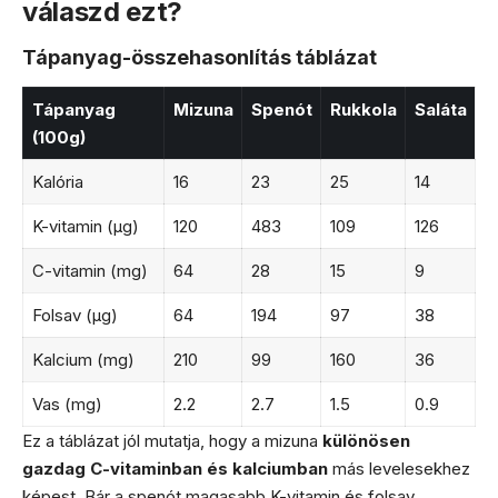
válaszd ezt?
Tápanyag-összehasonlítás táblázat
Tápanyag
Mizuna
Spenót
Rukkola
Saláta
(100g)
Kalória
16
23
25
14
K-vitamin (μg)
120
483
109
126
C-vitamin (mg)
64
28
15
9
Folsav (μg)
64
194
97
38
Kalcium (mg)
210
99
160
36
Vas (mg)
2.2
2.7
1.5
0.9
Ez a táblázat jól mutatja, hogy a mizuna
különösen
gazdag C-vitaminban és kalciumban
más levelesekhez
képest. Bár a spenót magasabb K-vitamin és folsav