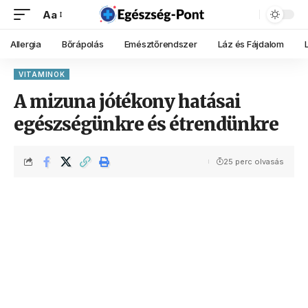
Aa
Allergia
Bőrápolás
Emésztőrendszer
Láz és Fájdalom
VITAMINOK
A mizuna jótékony hatásai
egészségünkre és étrendünkre
25 perc olvasás