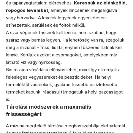
és tápanyagtartalom eléréséhez.
Keressük az élénkzöld,
ropogós leveleket
, amelyek nincsenek megsárgulva
vagy hervadva. A levelek legyenek egyenletesen
színezettek, sérülések és foltok nélkül.
A szár végének frissnek kell lennie, nem szabad, hogy
száraz vagy barnás legyen. Ha lehetőség van rá, szagoljuk
meg a mizunát – friss, tiszta, enyhén fűszeres illatnak kell
lennie. Kerüljük azokat a csomagokat, amelyekben már
látható víz vagy nyirkosság.
Bio mizuna vásárlása előnyös lehet, mivel így elkerüljük a
felesleges vegyszereket és peszticideket. Ha helyi
termelőktől vásárolunk, gyakran frissebb és ízletesebb
terméket kapunk, ráadásul támogatjuk a helyi gazdaságot
is.
Tárolási módszerek a maximális
frissességért
A mizuna megfelelő tárolása meghosszabbítja élettartamát