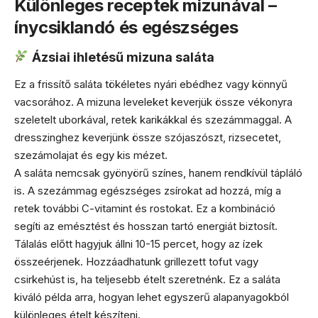
Különleges receptek mizunával –
ínycsiklandó és egészséges
Ázsiai ihletésű mizuna saláta
Ez a frissítő saláta tökéletes nyári ebédhez vagy könnyű
vacsorához. A mizuna leveleket keverjük össze vékonyra
szeletelt uborkával, retek karikákkal és szezámmaggal. A
dresszinghez keverjünk össze szójaszószt, rizsecetet,
szezámolajat és egy kis mézet.
A saláta nemcsak gyönyörű színes, hanem rendkívül tápláló
is. A szezámmag egészséges zsírokat ad hozzá, míg a
retek további C-vitamint és rostokat. Ez a kombináció
segíti az emésztést és hosszan tartó energiát biztosít.
Tálalás előtt hagyjuk állni 10-15 percet, hogy az ízek
összeérjenek. Hozzáadhatunk grillezett tofut vagy
csirkehúst is, ha teljesebb ételt szeretnénk. Ez a saláta
kiváló példa arra, hogyan lehet egyszerű alapanyagokból
különleges ételt készíteni.