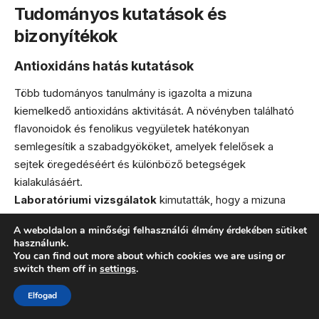
Tudományos kutatások és
bizonyítékok
Antioxidáns hatás kutatások
Több tudományos tanulmány is igazolta a mizuna
kiemelkedő antioxidáns aktivitását. A növényben található
flavonoidok és fenolikus vegyületek hatékonyan
semlegesítik a szabadgyököket, amelyek felelősek a
sejtek öregedéséért és különböző betegségek
kialakulásáért.
Laboratóriumi vizsgálatok
kimutatták, hogy a mizuna
antioxidáns kapacitása meghaladja sok más levelesét. Ez
A weboldalon a minőségi felhasználói élmény érdekében sütiket
különösen fontos a modern életmódban, ahol a stressz, a
használunk.
szennyezés és a feldolgozott ételek fokozott oxidatív
You can find out more about which cookies we are using or
switch them off in
settings
.
terhelést jelentenek szervezetünkre.
A rendszeres fogyasztás hosszú távon hozzájárulhat a
Elfogad
krónikus betegségek megelőzéséhez és az egészséges