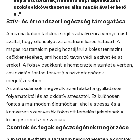
nap alatt történik, hanem a napi táplálkozási
szokások következetes alkalmazásával érhető
el."
Szív- és érrendszeri egészség támogatása
A mizuna kálium tartalma segít szabályozni a vérnyomást
azáltal, hogy ellensúlyozza a nátrium káros hatásait. A
magas rosttartalom pedig hozzájárul a koleszterinszint
csökkentéséhez, ami hosszú távon védi a szívet és az
ereket. A folsav csökkenti a homocisztein szintet a vérben,
ami szintén fontos tényező a szívbetegségek
megelőzésében.
Az antioxidánsok megvédik az érfalakat a gyulladásos
folyamatoktól és az oxidatív stressztől. Ez különösen
fontos a mai modern életmódban, ahol a stressz és a
környezeti szennyezők fokozott terhelést jelentenek a
keringési rendszer számára.
Csontok és fogak egészségének megőrzése
A
magas K-vitamin tartalom
nélkülözhetetlen a csontok