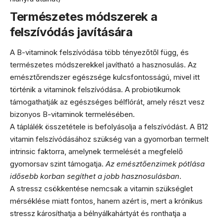
Természetes módszerek a
felszívódás javítására
A B-vitaminok felszívódása több tényezőtől függ, és
természetes módszerekkel javítható a hasznosulás. Az
emésztőrendszer egészsége kulcsfontosságú, mivel itt
történik a vitaminok felszívódása. A probiotikumok
támogathatják az egészséges bélflórát, amely részt vesz
bizonyos B-vitaminok termelésében.
A táplálék összetétele is befolyásolja a felszívódást. A B12
vitamin felszívódásához szükség van a gyomorban termelt
intrinsic faktorra, amelynek termelését a megfelelő
gyomorsav szint támogatja.
Az emésztőenzimek pótlása
idősebb korban segíthet a jobb hasznosulásban
.
A stressz csökkentése nemcsak a vitamin szükséglet
mérséklése miatt fontos, hanem azért is, mert a krónikus
stressz károsíthatja a bélnyálkahártyát és ronthatja a