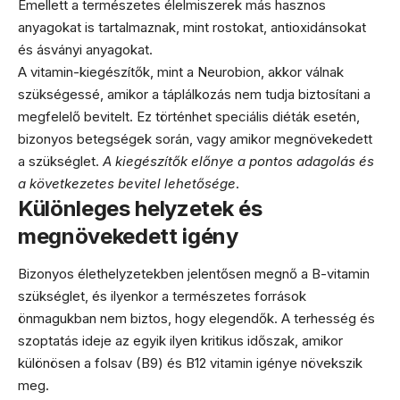
Emellett a természetes élelmiszerek más hasznos
anyagokat is tartalmaznak, mint rostokat, antioxidánsokat
és ásványi anyagokat.
A vitamin-kiegészítők, mint a Neurobion, akkor válnak
szükségessé, amikor a táplálkozás nem tudja biztosítani a
megfelelő bevitelt. Ez történhet speciális diéták esetén,
bizonyos betegségek során, vagy amikor megnövekedett
a szükséglet.
A kiegészítők előnye a pontos adagolás és
a következetes bevitel lehetősége
.
Különleges helyzetek és
megnövekedett igény
Bizonyos élethelyzetekben jelentősen megnő a B-vitamin
szükséglet, és ilyenkor a természetes források
önmagukban nem biztos, hogy elegendők. A terhesség és
szoptatás ideje az egyik ilyen kritikus időszak, amikor
különösen a folsav (B9) és B12 vitamin igénye növekszik
meg.