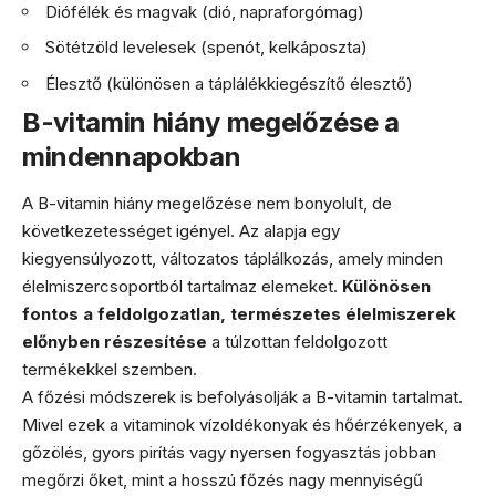
Diófélék és magvak (dió, napraforgómag)
Sötétzöld levelesek (spenót, kelkáposzta)
Élesztő (különösen a táplálékkiegészítő élesztő)
B-vitamin hiány megelőzése a
mindennapokban
A B-vitamin hiány megelőzése nem bonyolult, de
következetességet igényel. Az alapja egy
kiegyensúlyozott, változatos táplálkozás, amely minden
élelmiszercsoportból tartalmaz elemeket.
Különösen
fontos a feldolgozatlan, természetes élelmiszerek
előnyben részesítése
a túlzottan feldolgozott
termékekkel szemben.
A főzési módszerek is befolyásolják a B-vitamin tartalmat.
Mivel ezek a vitaminok vízoldékonyak és hőérzékenyek, a
gőzölés, gyors pirítás vagy nyersen fogyasztás jobban
megőrzi őket, mint a hosszú főzés nagy mennyiségű