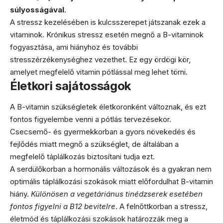
súlyosságával
.
A stressz kezelésében is kulcsszerepet játszanak ezek a
vitaminok. Krónikus stressz esetén megnő a B-vitaminok
fogyasztása, ami hiányhoz és további
stresszérzékenységhez vezethet. Ez egy ördögi kör,
amelyet megfelelő vitamin pótlással meg lehet törni.
Életkori sajátosságok
A B-vitamin szükségletek életkoronként változnak, és ezt
fontos figyelembe venni a pótlás tervezésekor.
Csecsemő- és gyermekkorban a gyors növekedés és
fejlődés miatt megnő a szükséglet, de általában a
megfelelő táplálkozás biztosítani tudja ezt.
A serdülőkorban a hormonális változások és a gyakran nem
optimális táplálkozási szokások miatt előfordulhat B-vitamin
hiány.
Különösen a vegetáriánus tinédzserek esetében
fontos figyelni a B12 bevitelre
. A felnőttkorban a stressz,
életmód és táplálkozási szokások határozzák meg a