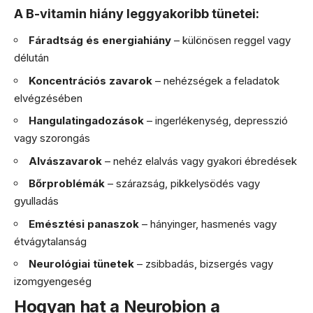
A B-vitamin hiány leggyakoribb tünetei:
Fáradtság és energiahiány
– különösen reggel vagy
délután
Koncentrációs zavarok
– nehézségek a feladatok
elvégzésében
Hangulatingadozások
– ingerlékenység, depresszió
vagy szorongás
Alvászavarok
– nehéz elalvás vagy gyakori ébredések
Bőrproblémák
– szárazság, pikkelysödés vagy
gyulladás
Emésztési panaszok
– hányinger, hasmenés vagy
étvágytalanság
Neurológiai tünetek
– zsibbadás, bizsergés vagy
izomgyengeség
Hogyan hat a Neurobion a