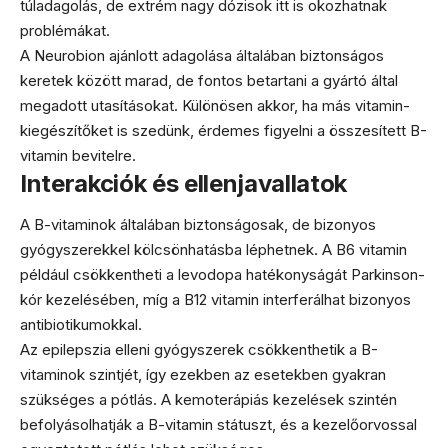
túladagolás, de extrém nagy dózisok itt is okozhatnak
problémákat.
A Neurobion ajánlott adagolása általában biztonságos
keretek között marad, de fontos betartani a gyártó által
megadott utasításokat. Különösen akkor, ha más vitamin-
kiegészítőket is szedünk, érdemes figyelni a összesített B-
vitamin bevitelre.
Interakciók és ellenjavallatok
A B-vitaminok általában biztonságosak, de bizonyos
gyógyszerekkel kölcsönhatásba léphetnek. A B6 vitamin
például csökkentheti a levodopa hatékonyságát Parkinson-
kór kezelésében, míg a B12 vitamin interferálhat bizonyos
antibiotikumokkal.
Az epilepszia elleni gyógyszerek csökkenthetik a B-
vitaminok szintjét, így ezekben az esetekben gyakran
szükséges a pótlás. A kemoterápiás kezelések szintén
befolyásolhatják a B-vitamin státuszt, és a kezelőorvossal