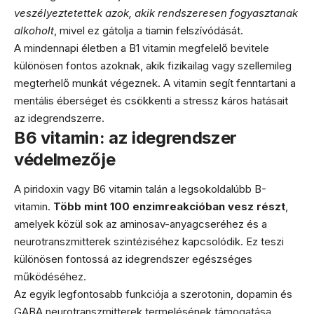
veszélyeztetettek azok, akik rendszeresen fogyasztanak
alkoholt
, mivel ez gátolja a tiamin felszívódását.
A mindennapi életben a B1 vitamin megfelelő bevitele
különösen fontos azoknak, akik fizikailag vagy szellemileg
megterhelő munkát végeznek. A vitamin segít fenntartani a
mentális éberséget és csökkenti a stressz káros hatásait
az idegrendszerre.
B6 vitamin: az idegrendszer
védelmezője
A piridoxin vagy B6 vitamin talán a legsokoldalúbb B-
vitamin.
Több mint 100 enzimreakcióban vesz részt
,
amelyek közül sok az aminosav-anyagcseréhez és a
neurotranszmitterek szintéziséhez kapcsolódik. Ez teszi
különösen fontossá az idegrendszer egészséges
működéséhez.
Az egyik legfontosabb funkciója a szerotonin, dopamin és
GABA neurotranszmitterek termelésének támogatása.