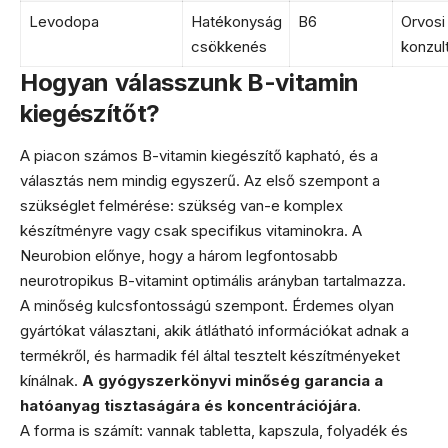
Levodopa
Hatékonyság
B6
Orvosi
csökkenés
konzul
Hogyan válasszunk B-vitamin
kiegészítőt?
A piacon számos B-vitamin kiegészítő kapható, és a
választás nem mindig egyszerű. Az első szempont a
szükséglet felmérése: szükség van-e komplex
készítményre vagy csak specifikus vitaminokra. A
Neurobion előnye, hogy a három legfontosabb
neurotropikus B-vitamint optimális arányban tartalmazza.
A minőség kulcsfontosságú szempont. Érdemes olyan
gyártókat választani, akik átlátható információkat adnak a
termékről, és harmadik fél által tesztelt készítményeket
kínálnak.
A gyógyszerkönyvi minőség garancia a
hatóanyag tisztaságára és koncentrációjára
.
A forma is számít: vannak tabletta, kapszula, folyadék és