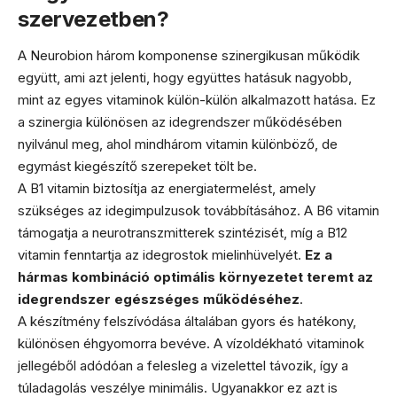
szervezetben?
A Neurobion három komponense szinergikusan működik
együtt, ami azt jelenti, hogy együttes hatásuk nagyobb,
mint az egyes vitaminok külön-külön alkalmazott hatása. Ez
a szinergia különösen az idegrendszer működésében
nyilvánul meg, ahol mindhárom vitamin különböző, de
egymást kiegészítő szerepeket tölt be.
A B1 vitamin biztosítja az energiatermelést, amely
szükséges az idegimpulzusok továbbításához. A B6 vitamin
támogatja a neurotranszmitterek szintézisét, míg a B12
vitamin fenntartja az idegrostok mielinhüvelyét.
Ez a
hármas kombináció optimális környezetet teremt az
idegrendszer egészséges működéséhez
.
A készítmény felszívódása általában gyors és hatékony,
különösen éhgyomorra bevéve. A vízoldékható vitaminok
jellegéből adódóan a felesleg a vizelettel távozik, így a
túladagolás veszélye minimális. Ugyanakkor ez azt is