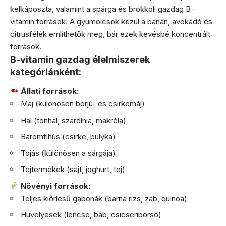
kelkáposzta, valamint a spárga és brokkoli gazdag B-
vitamin források. A gyümölcsök közül a banán, avokádó és
citrusfélék említhetők meg, bár ezek kevésbé koncentrált
források.
B-vitamin gazdag élelmiszerek
kategóriánként:
Állati források:
Máj (különösen borjú- és csirkemáj)
Hal (tonhal, szardínia, makréla)
Baromfihús (csirke, pulyka)
Tojás (különösen a sárgája)
Tejtermékek (sajt, joghurt, tej)
Növényi források:
Teljes kiőrlésű gabonák (barna rizs, zab, quinoa)
Hüvelyesek (lencse, bab, csicseriborsó)