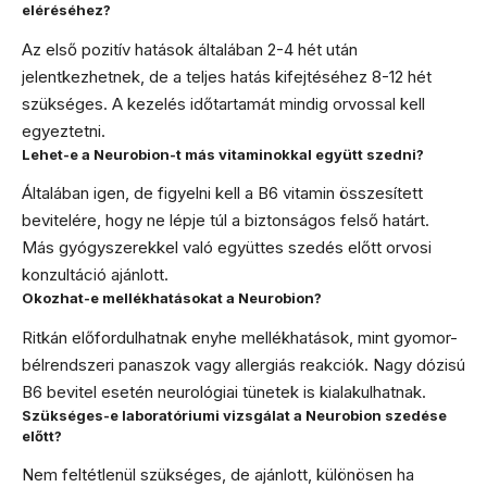
eléréséhez?
Az első pozitív hatások általában 2-4 hét után
jelentkezhetnek, de a teljes hatás kifejtéséhez 8-12 hét
szükséges. A kezelés időtartamát mindig orvossal kell
egyeztetni.
Lehet-e a Neurobion-t más vitaminokkal együtt szedni?
Általában igen, de figyelni kell a B6 vitamin összesített
bevitelére, hogy ne lépje túl a biztonságos felső határt.
Más gyógyszerekkel való együttes szedés előtt orvosi
konzultáció ajánlott.
Okozhat-e mellékhatásokat a Neurobion?
Ritkán előfordulhatnak enyhe mellékhatások, mint gyomor-
bélrendszeri panaszok vagy allergiás reakciók. Nagy dózisú
B6 bevitel esetén neurológiai tünetek is kialakulhatnak.
Szükséges-e laboratóriumi vizsgálat a Neurobion szedése
előtt?
Nem feltétlenül szükséges, de ajánlott, különösen ha