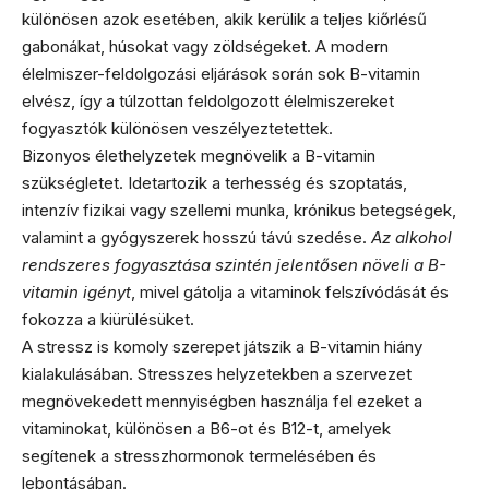
különösen azok esetében, akik kerülik a teljes kiőrlésű
gabonákat, húsokat vagy zöldségeket. A modern
élelmiszer-feldolgozási eljárások során sok B-vitamin
elvész, így a túlzottan feldolgozott élelmiszereket
fogyasztók különösen veszélyeztetettek.
Bizonyos élethelyzetek megnövelik a B-vitamin
szükségletet. Idetartozik a terhesség és szoptatás,
intenzív fizikai vagy szellemi munka, krónikus betegségek,
valamint a gyógyszerek hosszú távú szedése.
Az alkohol
rendszeres fogyasztása szintén jelentősen növeli a B-
vitamin igényt
, mivel gátolja a vitaminok felszívódását és
fokozza a kiürülésüket.
A stressz is komoly szerepet játszik a B-vitamin hiány
kialakulásában. Stresszes helyzetekben a szervezet
megnövekedett mennyiségben használja fel ezeket a
vitaminokat, különösen a B6-ot és B12-t, amelyek
segítenek a stresszhormonok termelésében és
lebontásában.