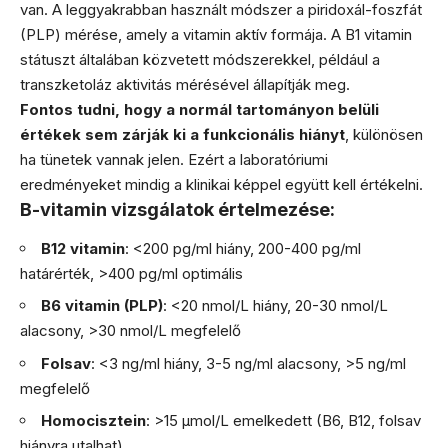
van. A leggyakrabban használt módszer a piridoxál-foszfát
(PLP) mérése, amely a vitamin aktív formája. A B1 vitamin
státuszt általában közvetett módszerekkel, például a
transzketoláz aktivitás mérésével állapítják meg.
Fontos tudni, hogy a normál tartományon belüli
értékek sem zárják ki a funkcionális hiányt
, különösen
ha tünetek vannak jelen. Ezért a laboratóriumi
eredményeket mindig a klinikai képpel együtt kell értékelni.
B-vitamin vizsgálatok értelmezése:
B12 vitamin
: <200 pg/ml hiány, 200-400 pg/ml
határérték, >400 pg/ml optimális
B6 vitamin (PLP)
: <20 nmol/L hiány, 20-30 nmol/L
alacsony, >30 nmol/L megfelelő
Folsav
: <3 ng/ml hiány, 3-5 ng/ml alacsony, >5 ng/ml
megfelelő
Homocisztein
: >15 μmol/L emelkedett (B6, B12, folsav
hiányra utalhat)