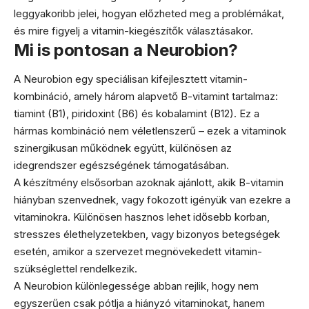
leggyakoribb jelei, hogyan előzheted meg a problémákat,
és mire figyelj a vitamin-kiegészítők választásakor.
Mi is pontosan a Neurobion?
A Neurobion egy speciálisan kifejlesztett vitamin-
kombináció, amely három alapvető B-vitamint tartalmaz:
tiamint (B1), piridoxint (B6) és kobalamint (B12). Ez a
hármas kombináció nem véletlenszerű – ezek a vitaminok
szinergikusan működnek együtt, különösen az
idegrendszer egészségének támogatásában.
A készítmény elsősorban azoknak ajánlott, akik B-vitamin
hiányban szenvednek, vagy fokozott igényük van ezekre a
vitaminokra. Különösen hasznos lehet idősebb korban,
stresszes élethelyzetekben, vagy bizonyos betegségek
esetén, amikor a szervezet megnövekedett vitamin-
szükséglettel rendelkezik.
A Neurobion különlegessége abban rejlik, hogy nem
egyszerűen csak pótlja a hiányzó vitaminokat, hanem