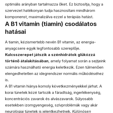
optimális arányban tartalmazza őket. Ez biztosítja, hogy a
szervezet hatékonyan tudja hasznosítani mindhárom
komponenst, maximalizálva ezzel a terápiás hatást.
A B1 vitamin (tiamin) csodálatos
hatásai
A tiamin, közismertebb nevén B1 vitamin, az energia-
anyagcsere egyik legfontosabb szereplője.
Kulcsszerepet játszik a szénhidrátok glükózzá
történő átalakításában
, amely folyamat során a sejtjeink
számára használható energia keletkezik. Ezen túlmenően
elengedhetetlen az idegrendszer normális működéséhez
is.
A B1 vitamin hiánya komoly következményekkel járhat. A
korai tünetek közé tartozik a fáradtság, ingerlékenység,
koncentrációs zavarok és alvászavarok. Súlyosabb
esetekben izomgyengeség, szívproblémák vagy akár
neurológiai tünetek is jelentkezhetnek.
Különösen