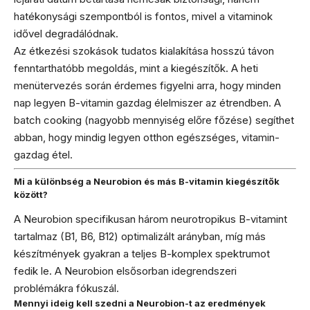
hatékonysági szempontból is fontos, mivel a vitaminok
idővel degradálódnak.
Az étkezési szokások tudatos kialakítása hosszú távon
fenntarthatóbb megoldás, mint a kiegészítők. A heti
menütervezés során érdemes figyelni arra, hogy minden
nap legyen B-vitamin gazdag élelmiszer az étrendben. A
batch cooking (nagyobb mennyiség előre főzése) segíthet
abban, hogy mindig legyen otthon egészséges, vitamin-
gazdag étel.
Mi a különbség a Neurobion és más B-vitamin kiegészítők
között?
A Neurobion specifikusan három neurotropikus B-vitamint
tartalmaz (B1, B6, B12) optimalizált arányban, míg más
készítmények gyakran a teljes B-komplex spektrumot
fedik le. A Neurobion elsősorban idegrendszeri
problémákra fókuszál.
Mennyi ideig kell szedni a Neurobion-t az eredmények