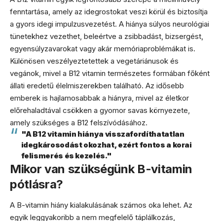
fenntartása, amely az idegrostokat veszi körül és biztosítja
a gyors idegi impulzusvezetést. A hiánya súlyos neurológiai
tünetekhez vezethet, beleértve a zsibbadást, bizsergést,
egyensúlyzavarokat vagy akár memóriaproblémákat is.
Különösen veszélyeztetettek a vegetáriánusok és
vegánok, mivel a B12 vitamin természetes formában főként
állati eredetű élelmiszerekben található. Az idősebb
emberek is hajlamosabbak a hiányra, mivel az életkor
előrehaladtával csökken a gyomor savas környezete,
amely szükséges a B12 felszívódásához.
"A B12 vitamin hiánya visszafordíthatatlan
idegkárosodást okozhat, ezért fontos a korai
felismerés és kezelés."
Mikor van szükségünk B-vitamin
pótlásra?
A B-vitamin hiány kialakulásának számos oka lehet. Az
egyik leggyakoribb a nem megfelelő táplálkozás,