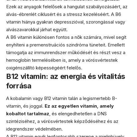
Ezek az anyagok felelősek a hangulat szabályozásáért, az
alvás-ébrenlét ciklusért és a stressz kezeléséért. A B6
vitamin hiánya gyakran depresszióval, szorongással vagy
alvászavarokkal járhat együtt.
A B6 vitamin különösen fontos a nők számára, mivel segít
enyhíteni a premenstruációs szindróma tüneteit. Emellett
támogatja az immunrendszer működését és részt vesz a
hemoglobin termelésében is, amely a vörösvértestek
oxigénszállító képességéért felelős.
B12 vitamin: az energia és vitalitás
forrása
A kobalamin vagy B12 vitamin talán a legismertebb B-
vitamin, és joggal.
Ez az egyetlen vitamin, amely
kobaltot tartalmaz
, és elengedhetetlen a DNS
szintéziséhez, a vörösvértestek képződéséhez és az
idegrendszer védelmében.
A B12 vitamin egyik legfontosabb szerepe a mielinhüvely