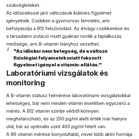
szükségleteket.
Az idősödéssel járó változások különös figyelmet
igényelnek. Csökken a gyomorsav termelés, ami
befolyásolja a B12 felszívódást. Az étvágy csökkenése és
a társadalmi izoláció miatt gyakran romlik a táplálkozás
minősége, ami B-vitamin hiányhoz vezethet.
"Az időskor nem betegség, de a változó
fiziológiai folyamatok miatt fokozott
figyelmet igényel a vitamin-ellátás."
Laboratóriumi vizsgálatok és
monitoring
A B-vitamin státusz felmérése laboratóriumi vizsgálatokkal
lehetséges, bár nem minden vitamin esetében egyszerű a
mérés. A B12 vitamin szintje vérből könnyen
meghatározható, és az 200 pg/ml alatti érték már hiányra
utal, bár az optimális szint 400 pg/ml felett van.
A B6 vitamin mérése bonyolultabb, mivel több aktív formája