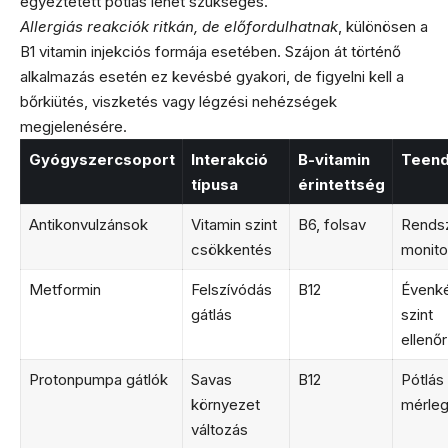
egyeztetett pótlás lehet szükséges.
Allergiás reakciók ritkán, de előfordulhatnak
, különösen a
B1 vitamin injekciós formája esetében. Szájon át történő
alkalmazás esetén ez kevésbé gyakori, de figyelni kell a
bőrkiütés, viszketés vagy légzési nehézségek
megjelenésére.
Gyógyszercsoport
Interakció
B-vitamin
Teen
típusa
érintettség
Antikonvulzánsok
Vitamin szint
B6, folsav
Rends
csökkentés
monito
Metformin
Felszívódás
B12
Évenké
gátlás
szint
ellenő
Protonpumpa gátlók
Savas
B12
Pótlás
környezet
mérleg
változás