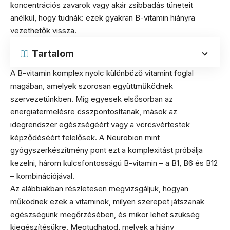
koncentrációs zavarok vagy akár zsibbadás tüneteit
anélkül, hogy tudnák: ezek gyakran B-vitamin hiányra
vezethetők vissza.
Tartalom
A B-vitamin komplex nyolc különböző vitamint foglal
magában, amelyek szorosan együttműködnek
szervezetünkben. Míg egyesek elsősorban az
energiatermelésre összpontosítanak, mások az
idegrendszer egészségéért vagy a vörösvértestek
képződéséért felelősek. A Neurobion mint
gyógyszerkészítmény pont ezt a komplexitást próbálja
kezelni, három kulcsfontosságú B-vitamin – a B1, B6 és B12
– kombinációjával.
Az alábbiakban részletesen megvizsgáljuk, hogyan
működnek ezek a vitaminok, milyen szerepet játszanak
egészségünk megőrzésében, és mikor lehet szükség
kiegészítésükre. Megtudhatod, melyek a hiány