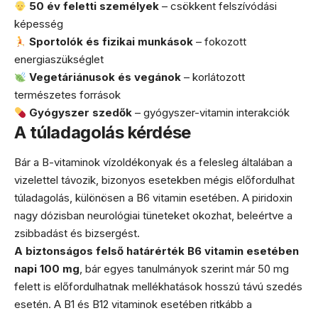
50 év feletti személyek
– csökkent felszívódási
képesség
Sportolók és fizikai munkások
– fokozott
energiaszükséglet
Vegetáriánusok és vegánok
– korlátozott
természetes források
Gyógyszer szedők
– gyógyszer-vitamin interakciók
A túladagolás kérdése
Bár a B-vitaminok vízoldékonyak és a felesleg általában a
vizelettel távozik, bizonyos esetekben mégis előfordulhat
túladagolás, különösen a B6 vitamin esetében. A piridoxin
nagy dózisban neurológiai tüneteket okozhat, beleértve a
zsibbadást és bizsergést.
A biztonságos felső határérték B6 vitamin esetében
napi 100 mg
, bár egyes tanulmányok szerint már 50 mg
felett is előfordulhatnak mellékhatások hosszú távú szedés
esetén. A B1 és B12 vitaminok esetében ritkább a