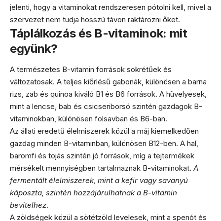
jelenti, hogy a vitaminokat rendszeresen pótolni kell, mivel a
szervezet nem tudja hosszú távon raktározni őket.
Táplálkozás és B-vitaminok: mit
együnk?
A természetes B-vitamin források sokrétűek és
változatosak. A teljes kiőrlésű gabonák, különösen a barna
rizs, zab és quinoa kiváló B1 és B6 források. A hüvelyesek,
mint a lencse, bab és csicseriborsó szintén gazdagok B-
vitaminokban, különösen folsavban és B6-ban.
Az állati eredetű élelmiszerek közül a máj kiemelkedően
gazdag minden B-vitaminban, különösen B12-ben. A hal,
baromfi és tojás szintén jó források, míg a tejtermékek
mérsékelt mennyiségben tartalmaznak B-vitaminokat.
A
fermentált élelmiszerek, mint a kefir vagy savanyú
káposzta, szintén hozzájárulhatnak a B-vitamin
bevitelhez
.
A zöldségek közül a sötétzöld levelesek, mint a spenót és