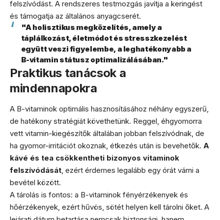
felszívódást. A rendszeres testmozgás javítja a keringést
és támogatja az általános anyagcserét.
"A holisztikus megközelítés, amely a
táplálkozást, életmódot és stresszkezelést
együtt veszi figyelembe, a leghatékonyabb a
B-vitamin státusz optimalizálásában."
Praktikus tanácsok a
mindennapokra
A B-vitaminok optimális hasznosításához néhány egyszerű,
de hatékony stratégiát követhetünk. Reggel, éhgyomorra
vett vitamin-kiegészítők általában jobban felszívódnak, de
ha gyomor-irritációt okoznak, étkezés után is bevehetők.
A
kávé és tea csökkentheti bizonyos vitaminok
felszívódását
, ezért érdemes legalább egy órát várni a
bevétel között.
A tárolás is fontos: a B-vitaminok fényérzékenyek és
hőérzékenyek, ezért hűvös, sötét helyen kell tárolni őket. A
lejárati dátum betartása nemcsak biztonsági, hanem