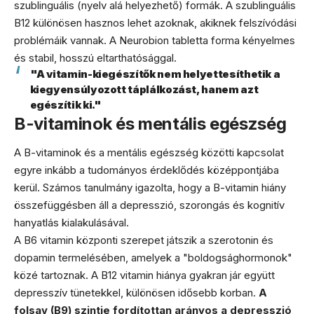
szublinguális (nyelv alá helyezhető) formák. A szublinguális
B12 különösen hasznos lehet azoknak, akiknek felszívódási
problémáik vannak. A Neurobion tabletta forma kényelmes
és stabil, hosszú eltarthatósággal.
"A vitamin-kiegészítők nem helyettesíthetik a
kiegyensúlyozott táplálkozást, hanem azt
egészítik ki."
B-vitaminok és mentális egészség
A B-vitaminok és a mentális egészség közötti kapcsolat
egyre inkább a tudományos érdeklődés középpontjába
kerül. Számos tanulmány igazolta, hogy a B-vitamin hiány
összefüggésben áll a depresszió, szorongás és kognitív
hanyatlás kialakulásával.
A B6 vitamin központi szerepet játszik a szerotonin és
dopamin termelésében, amelyek a "boldogsághormonok"
közé tartoznak. A B12 vitamin hiánya gyakran jár együtt
depresszív tünetekkel, különösen idősebb korban.
A
folsav (B9) szintje fordítottan arányos a depresszió