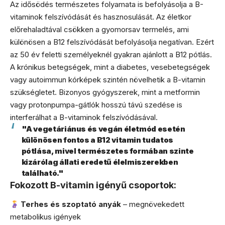
Az idősödés természetes folyamata is befolyásolja a B-
vitaminok felszívódását és hasznosulását. Az életkor
előrehaladtával csökken a gyomorsav termelés, ami
különösen a B12 felszívódását befolyásolja negatívan. Ezért
az 50 év feletti személyeknél gyakran ajánlott a B12 pótlás.
A krónikus betegségek, mint a diabetes, vesebetegségek
vagy autoimmun kórképek szintén növelhetik a B-vitamin
szükségletet. Bizonyos gyógyszerek, mint a metformin
vagy protonpumpa-gátlók hosszú távú szedése is
interferálhat a B-vitaminok felszívódásával.
"A vegetáriánus és vegán életmód esetén
különösen fontos a B12 vitamin tudatos
pótlása, mivel természetes formában szinte
kizárólag állati eredetű élelmiszerekben
található."
Fokozott B-vitamin igényű csoportok:
Terhes és szoptató anyák
– megnövekedett
metabolikus igények