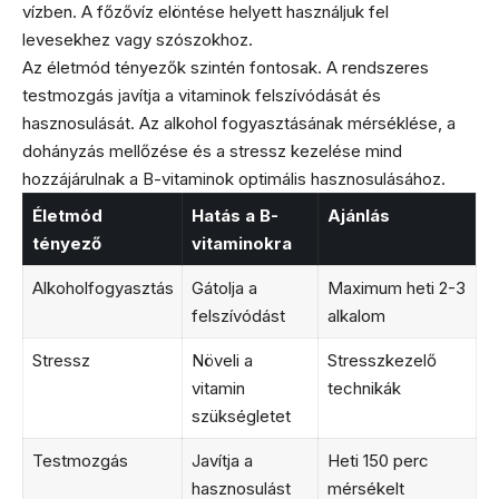
vízben. A főzővíz elöntése helyett használjuk fel
levesekhez vagy szószokhoz.
Az életmód tényezők szintén fontosak. A rendszeres
testmozgás javítja a vitaminok felszívódását és
hasznosulását. Az alkohol fogyasztásának mérséklése, a
dohányzás mellőzése és a stressz kezelése mind
hozzájárulnak a B-vitaminok optimális hasznosulásához.
Életmód
Hatás a B-
Ajánlás
tényező
vitaminokra
Alkoholfogyasztás
Gátolja a
Maximum heti 2-3
felszívódást
alkalom
Stressz
Növeli a
Stresszkezelő
vitamin
technikák
szükségletet
Testmozgás
Javítja a
Heti 150 perc
hasznosulást
mérsékelt