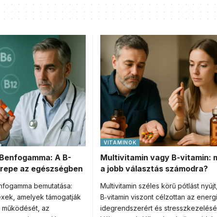
VITAMINOK
Benfogamma: A B-
Multivitamin vagy B-vitamin: 
erepe az egészségben
a jobb választás számodra?
nfogamma bemutatása:
Multivitamin széles körű pótlást nyújt
exek, amelyek támogatják
B‑vitamin viszont célzottan az energi
 működését, az
idegrendszerért és stresszkezelésért