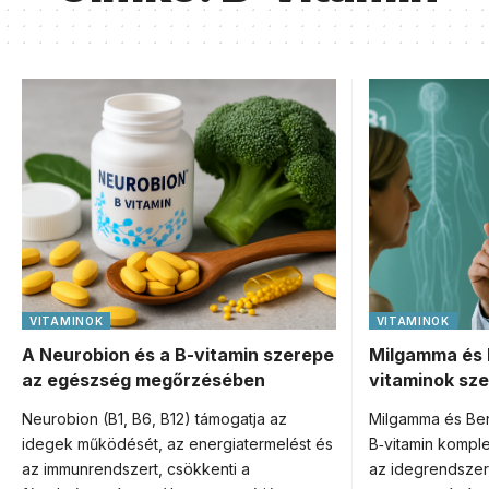
VITAMINOK
VITAMINOK
A Neurobion és a B-vitamin szerepe
Milgamma és 
az egészség megőrzésében
vitaminok sz
Neurobion (B1, B6, B12) támogatja az
Milgamma és Be
idegek működését, az energiatermelést és
B‑vitamin kompl
az immunrendszert, csökkenti a
az idegrendszer