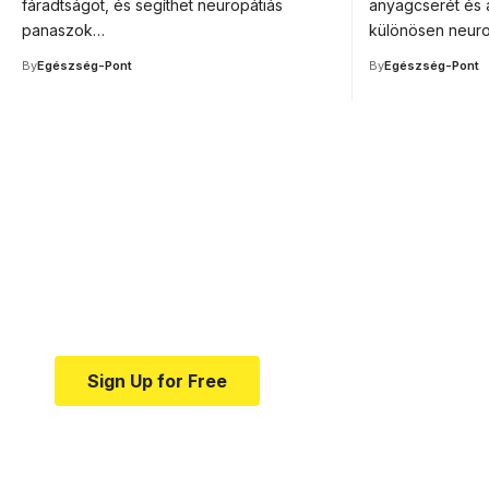
fáradtságot, és segíthet neuropátiás
anyagcserét és 
panaszok…
különösen neuro
By
Egészség-Pont
By
Egészség-Pont
Your one-stop resource f
news and education.
Your one-stop resource for medical news and e
Sign Up for Free