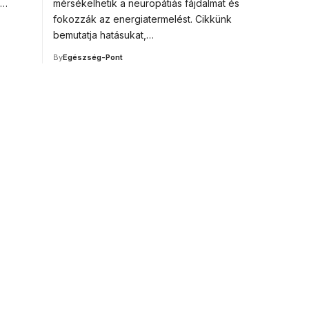
s…
mérsékelhetik a neuropátiás fájdalmat és
fokozzák az energiatermelést. Cikkünk
bemutatja hatásukat,…
By
Egészség-Pont