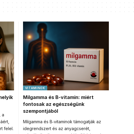
VITAMINOK
melyik
Milgamma és B-vitamin: miért
fontosak az egészségünk
szempontjából
, a
áért,
Milgamma és B‑vitaminok támogatják az
 felel.
idegrendszert és az anyagcserét,