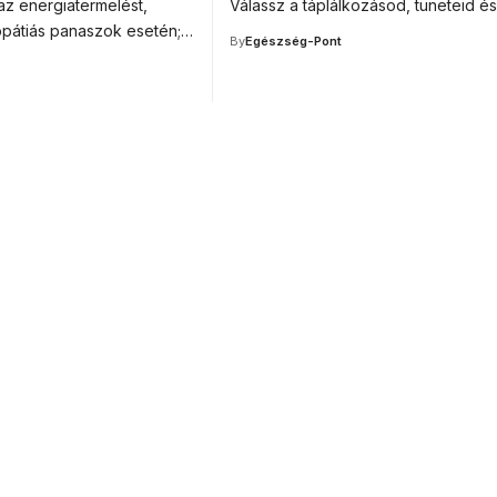
az energiatermelést,
Válassz a táplálkozásod, tüneteid é
pátiás panaszok esetén;…
By
Egészség-Pont
or medical
ducation.