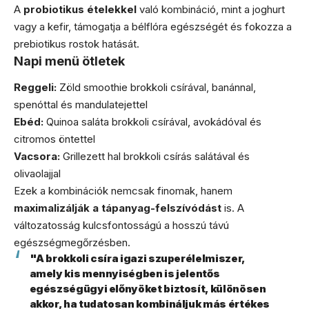
A
probiotikus ételekkel
való kombináció, mint a joghurt
vagy a kefir, támogatja a bélflóra egészségét és fokozza a
prebiotikus rostok hatását.
Napi menü ötletek
Reggeli:
Zöld smoothie brokkoli csírával, banánnal,
spenóttal és mandulatejettel
Ebéd:
Quinoa saláta brokkoli csírával, avokádóval és
citromos öntettel
Vacsora:
Grillezett hal brokkoli csírás salátával és
olivaolajjal
Ezek a kombinációk nemcsak finomak, hanem
maximalizálják a tápanyag-felszívódást
is. A
változatosság kulcsfontosságú a hosszú távú
egészségmegőrzésben.
"A brokkoli csíra igazi szuperélelmiszer,
amely kis mennyiségben is jelentős
egészségügyi előnyöket biztosít, különösen
akkor, ha tudatosan kombináljuk más értékes