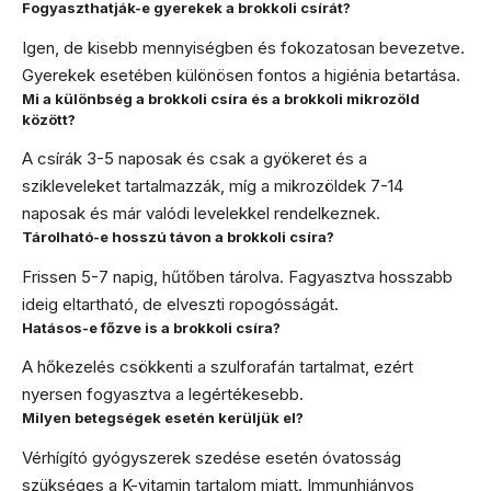
Fogyaszthatják-e gyerekek a brokkoli csírát?
Igen, de kisebb mennyiségben és fokozatosan bevezetve.
Gyerekek esetében különösen fontos a higiénia betartása.
Mi a különbség a brokkoli csíra és a brokkoli mikrozöld
között?
A csírák 3-5 naposak és csak a gyökeret és a
szikleveleket tartalmazzák, míg a mikrozöldek 7-14
naposak és már valódi levelekkel rendelkeznek.
Tárolható-e hosszú távon a brokkoli csíra?
Frissen 5-7 napig, hűtőben tárolva. Fagyasztva hosszabb
ideig eltartható, de elveszti ropogósságát.
Hatásos-e főzve is a brokkoli csíra?
A hőkezelés csökkenti a szulforafán tartalmat, ezért
nyersen fogyasztva a legértékesebb.
Milyen betegségek esetén kerüljük el?
Vérhígító gyógyszerek szedése esetén óvatosság
szükséges a K-vitamin tartalom miatt. Immunhiányos