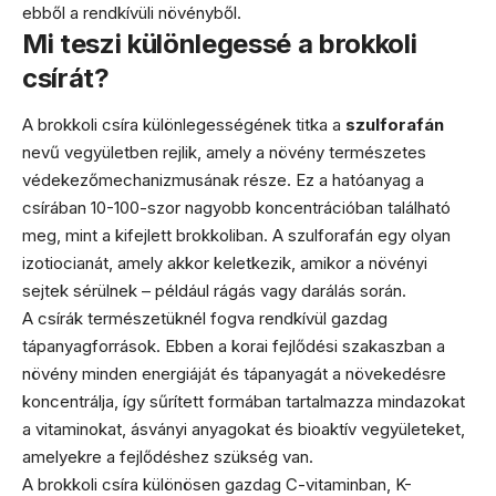
ebből a rendkívüli növényből.
Mi teszi különlegessé a brokkoli
csírát?
A brokkoli csíra különlegességének titka a
szulforafán
nevű vegyületben rejlik, amely a növény természetes
védekezőmechanizmusának része. Ez a hatóanyag a
csírában 10-100-szor nagyobb koncentrációban található
meg, mint a kifejlett brokkoliban. A szulforafán egy olyan
izotiocianát, amely akkor keletkezik, amikor a növényi
sejtek sérülnek – például rágás vagy darálás során.
A csírák természetüknél fogva rendkívül gazdag
tápanyagforrások. Ebben a korai fejlődési szakaszban a
növény minden energiáját és tápanyagát a növekedésre
koncentrálja, így sűrített formában tartalmazza mindazokat
a vitaminokat, ásványi anyagokat és bioaktív vegyületeket,
amelyekre a fejlődéshez szükség van.
A brokkoli csíra különösen gazdag C-vitaminban, K-