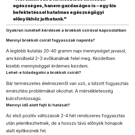
egészséges, hanem gazdaságos is – egy kis
befektetéssel hatalmas egészségügyi
előnyökhöz juthatunk."
Gyakran ismételt kérdések a brokkoli csírával kapcsolatban
Mennyi brokkoli csírát fogyasszak naponta?
A legtöbb kutatás 20-40 gramm napi mennyiséget javasol,
ami körülbelül 2-3 evőkanálnak felel meg. Kezdetben
kisebb mennyiséggel érdemes kezdeni.
Lehet-e túladagolni a brokkoli csírát?
Bár természetes élelmiszerről van szó, a túlzott fogyasztás
emésztési problémákat okozhat. A mérsékletesség
kulcsfontosságú.
Mennyi idő alatt fejti ki hatását?
Az első pozitív változások 2-4 hét rendszeres fogyasztás
után jelentkezhetnek, de a hosszú távú előnyök hónapok
alatt építkeznek fel.