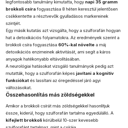
legfontosabb tanulmány kimutatta, hogy
napi 35 gramm
brokkoli csíra
fogyasztása 8 héten keresztül jelentősen
csökkentette a résztvevők gyulladásos markereinek
szintjét.
Egy másik kutatás azt vizsgálta, hogy a szulforafán hogyan
hat a detoxikációs folyamatokra. Az eredmények szerint a
brokkoli csíra fogyasztása
60%-kal növelte
a máj
detoxikációs enzimeinek aktivitását, ami segít a káros
anyagok hatékonyabb eltávolításában.
A neurológiai hatásokat vizsgáló tanulmányok pedig azt
mutatták, hogy a szulforafán képes
javítani a kognitív
funkciókat
és lassítani az öregedéssel járó agyi
változásokat.
Összehasonlítás más zöldségekkel
Amikor a brokkoli csírát más zöldségekkel hasonlítjuk
össze, kiderül, hogy szulforafán tartalma egyedülálló. A
kifejlett brokkoli
körülbelül 10-szer kevesebb
szulforafánt tartalmaz, mint a csírája.