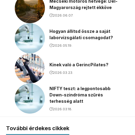
Mecseki motoros hétvége: Dél-
Magyarország rejtett ékköve
2026.06.07.
Hogyan állítsd össze a saját
laborvizsgálati csomagodat?
2026.05.19.
Kinek való a GerincPilates?
2026.03.23.
NIFTY teszt: a legpontosabb
Down-szindróma szűrés
terhesség alatt
2026.03.18.
További érdekes cikkek