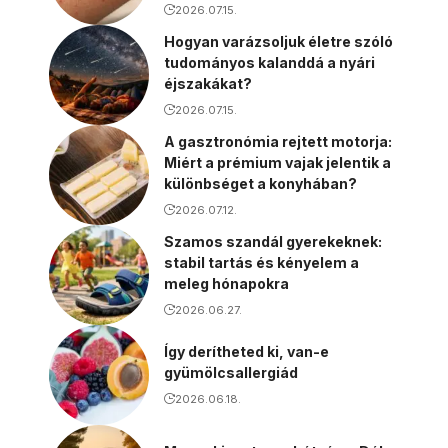
2026.07.15.
Hogyan varázsoljuk életre szóló
tudományos kalanddá a nyári
éjszakákat?
2026.07.15.
A gasztronómia rejtett motorja:
Miért a prémium vajak jelentik a
különbséget a konyhában?
2026.07.12.
Szamos szandál gyerekeknek:
stabil tartás és kényelem a
meleg hónapokra
2026.06.27.
Így derítheted ki, van-e
gyümölcsallergiád
2026.06.18.