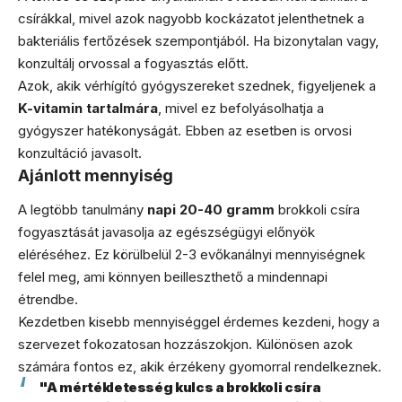
csírákkal, mivel azok nagyobb kockázatot jelenthetnek a
bakteriális fertőzések szempontjából. Ha bizonytalan vagy,
konzultálj orvossal a fogyasztás előtt.
Azok, akik vérhígító gyógyszereket szednek, figyeljenek a
K-vitamin tartalmára
, mivel ez befolyásolhatja a
gyógyszer hatékonyságát. Ebben az esetben is orvosi
konzultáció javasolt.
Ajánlott mennyiség
A legtöbb tanulmány
napi 20-40 gramm
brokkoli csíra
fogyasztását javasolja az egészségügyi előnyök
eléréséhez. Ez körülbelül 2-3 evőkanálnyi mennyiségnek
felel meg, ami könnyen beilleszthető a mindennapi
étrendbe.
Kezdetben kisebb mennyiséggel érdemes kezdeni, hogy a
szervezet fokozatosan hozzászokjon. Különösen azok
számára fontos ez, akik érzékeny gyomorral rendelkeznek.
"A mértékletesség kulcs a brokkoli csíra