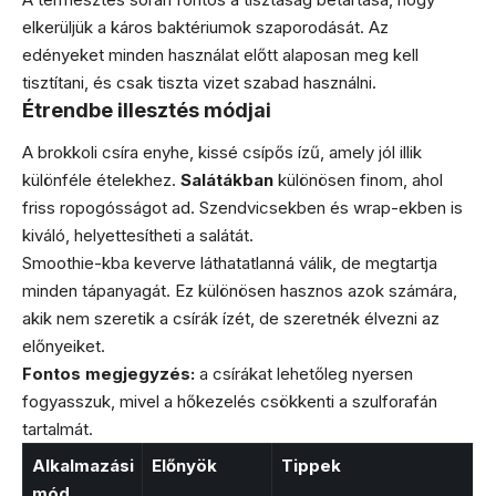
elkerüljük a káros baktériumok szaporodását. Az
edényeket minden használat előtt alaposan meg kell
tisztítani, és csak tiszta vizet szabad használni.
Étrendbe illesztés módjai
A brokkoli csíra enyhe, kissé csípős ízű, amely jól illik
különféle ételekhez.
Salátákban
különösen finom, ahol
friss ropogósságot ad. Szendvicsekben és wrap-ekben is
kiváló, helyettesítheti a salátát.
Smoothie-kba keverve láthatatlanná válik, de megtartja
minden tápanyagát. Ez különösen hasznos azok számára,
akik nem szeretik a csírák ízét, de szeretnék élvezni az
előnyeiket.
Fontos megjegyzés:
a csírákat lehetőleg nyersen
fogyasszuk, mivel a hőkezelés csökkenti a szulforafán
tartalmát.
Alkalmazási
Előnyök
Tippek
mód