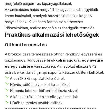
megfelelő oxigén- és tápanyagellátását.
Az antioxidáns hatás megvédi az agyat a szabadgyökök
káros hatásaitól, amelyek hozzájárulhatnak a kognitív
hanyatláshoz. Különösen fontos ez a stresszes
időszakokban, amikor megnő a szabadgyök-termelés.
Praktikus alkalmazási lehetőségek
Otthoni termesztés
A brokkoli csíra termesztése otthon rendkívül egyszerű és
gazdaságos. Mindössze
brokkoli magokra, egy üvegre
és egy szűrőre
van szükség. A magokat először 8-12
órára be kell áztatni, majd naponta kétszer öblíteni kell őket.
A csírák 3-5 nap alatt kifejlődnek
Hűvös, sötét helyen kell tartani őket
Naponta kétszer öblíteni kell tiszta vízzel
A kész csírák 1 hét alatt elfogyasztandók
Hűtőben tárolva tovább elállnak
A termesztés során fontos a tisztaság betartása, hogy