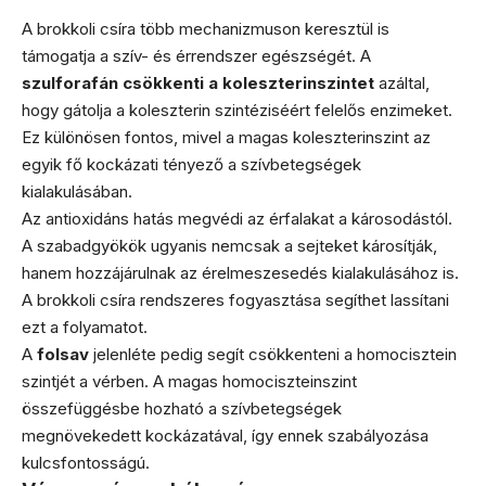
A brokkoli csíra több mechanizmuson keresztül is
támogatja a szív- és érrendszer egészségét. A
szulforafán csökkenti a koleszterinszintet
azáltal,
hogy gátolja a koleszterin szintéziséért felelős enzimeket.
Ez különösen fontos, mivel a magas koleszterinszint az
egyik fő kockázati tényező a szívbetegségek
kialakulásában.
Az antioxidáns hatás megvédi az érfalakat a károsodástól.
A szabadgyökök ugyanis nemcsak a sejteket károsítják,
hanem hozzájárulnak az érelmeszesedés kialakulásához is.
A brokkoli csíra rendszeres fogyasztása segíthet lassítani
ezt a folyamatot.
A
folsav
jelenléte pedig segít csökkenteni a homocisztein
szintjét a vérben. A magas homociszteinszint
összefüggésbe hozható a szívbetegségek
megnövekedett kockázatával, így ennek szabályozása
kulcsfontosságú.