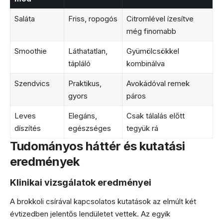
Saláta
Friss, ropogós
Citromlével ízesítve
még finomabb
Smoothie
Láthatatlan,
Gyümölcsökkel
tápláló
kombinálva
Szendvics
Praktikus,
Avokádóval remek
gyors
páros
Leves
Elegáns,
Csak tálalás előtt
díszítés
egészséges
tegyük rá
Tudományos háttér és kutatási
eredmények
Klinikai vizsgálatok eredményei
A brokkoli csírával kapcsolatos kutatások az elmúlt két
évtizedben jelentős lendületet vettek. Az egyik