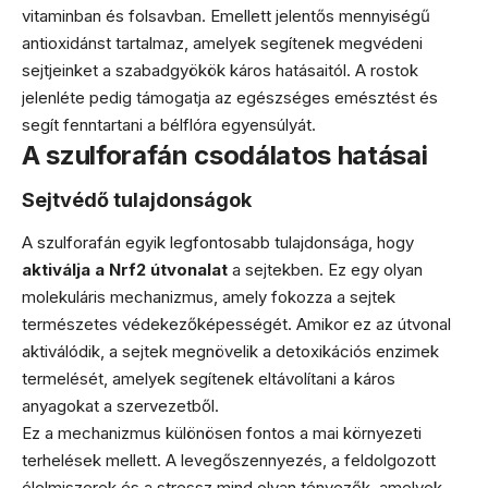
vitaminban és folsavban. Emellett jelentős mennyiségű
antioxidánst tartalmaz, amelyek segítenek megvédeni
sejtjeinket a szabadgyökök káros hatásaitól. A rostok
jelenléte pedig támogatja az egészséges emésztést és
segít fenntartani a bélflóra egyensúlyát.
A szulforafán csodálatos hatásai
Sejtvédő tulajdonságok
A szulforafán egyik legfontosabb tulajdonsága, hogy
aktiválja a Nrf2 útvonalat
a sejtekben. Ez egy olyan
molekuláris mechanizmus, amely fokozza a sejtek
természetes védekezőképességét. Amikor ez az útvonal
aktiválódik, a sejtek megnövelik a detoxikációs enzimek
termelését, amelyek segítenek eltávolítani a káros
anyagokat a szervezetből.
Ez a mechanizmus különösen fontos a mai környezeti
terhelések mellett. A levegőszennyezés, a feldolgozott
élelmiszerek és a stressz mind olyan tényezők, amelyek