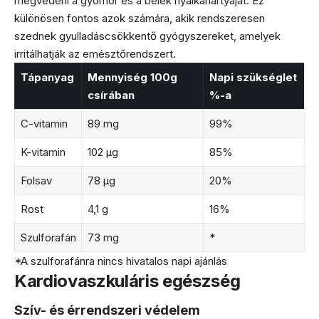
megvédeni a gyomor és a belek nyálkahártyáját. Ez
különösen fontos azok számára, akik rendszeresen
szednek gyulladáscsökkentő gyógyszereket, amelyek
irritálhatják az emésztőrendszert.
Tápanyag
Mennyiség 100g
Napi szükséglet
csírában
%-a
C-vitamin
89 mg
99%
K-vitamin
102 μg
85%
Folsav
78 μg
20%
Rost
4,1 g
16%
Szulforafán
73 mg
*
*A szulforafánra nincs hivatalos napi ajánlás
Kardiovaszkuláris egészség
Szív- és érrendszeri védelem