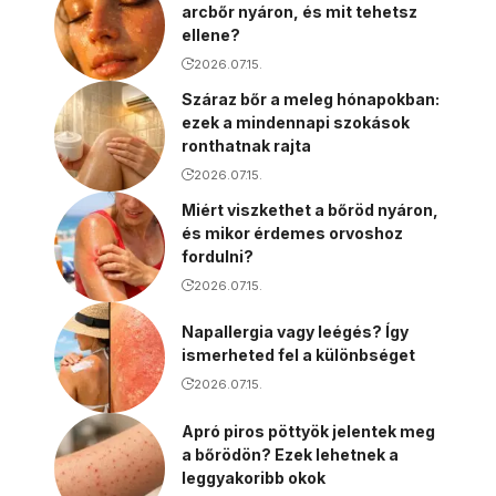
arcbőr nyáron, és mit tehetsz
ellene?
2026.07.15.
Száraz bőr a meleg hónapokban:
ezek a mindennapi szokások
ronthatnak rajta
2026.07.15.
Miért viszkethet a bőröd nyáron,
és mikor érdemes orvoshoz
fordulni?
2026.07.15.
Napallergia vagy leégés? Így
ismerheted fel a különbséget
2026.07.15.
Apró piros pöttyök jelentek meg
a bőrödön? Ezek lehetnek a
leggyakoribb okok