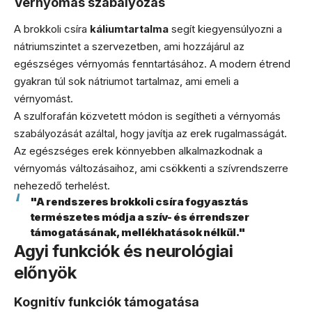
Vérnyomás szabályozás
A brokkoli csíra
káliumtartalma
segít kiegyensúlyozni a
nátriumszintet a szervezetben, ami hozzájárul az
egészséges vérnyomás fenntartásához. A modern étrend
gyakran túl sok nátriumot tartalmaz, ami emeli a
vérnyomást.
A szulforafán közvetett módon is segítheti a vérnyomás
szabályozását azáltal, hogy javítja az erek rugalmasságát.
Az egészséges erek könnyebben alkalmazkodnak a
vérnyomás változásaihoz, ami csökkenti a szívrendszerre
nehezedő terhelést.
"A rendszeres brokkoli csíra fogyasztás
természetes módja a szív- és érrendszer
támogatásának, mellékhatások nélkül."
Agyi funkciók és neurológiai
előnyök
Kognitív funkciók támogatása