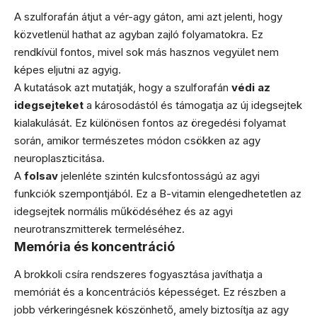
A szulforafán átjut a vér-agy gáton, ami azt jelenti, hogy
közvetlenül hathat az agyban zajló folyamatokra. Ez
rendkívül fontos, mivel sok más hasznos vegyület nem
képes eljutni az agyig.
A kutatások azt mutatják, hogy a szulforafán
védi az
idegsejteket
a károsodástól és támogatja az új idegsejtek
kialakulását. Ez különösen fontos az öregedési folyamat
során, amikor természetes módon csökken az agy
neuroplaszticitása.
A
folsav
jelenléte szintén kulcsfontosságú az agyi
funkciók szempontjából. Ez a B-vitamin elengedhetetlen az
idegsejtek normális működéséhez és az agyi
neurotranszmitterek termeléséhez.
Memória és koncentráció
A brokkoli csíra rendszeres fogyasztása javíthatja a
memóriát és a koncentrációs képességet. Ez részben a
jobb vérkeringésnek köszönhető, amely biztosítja az agy