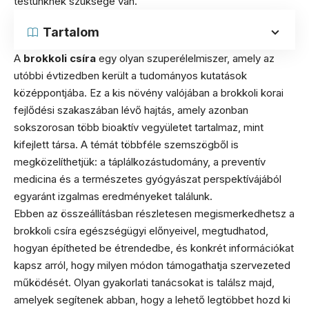
testünknek szüksége van.
Tartalom
A
brokkoli csíra
egy olyan szuperélelmiszer, amely az
utóbbi évtizedben került a tudományos kutatások
középpontjába. Ez a kis növény valójában a brokkoli korai
fejlődési szakaszában lévő hajtás, amely azonban
sokszorosan több bioaktív vegyületet tartalmaz, mint
kifejlett társa. A témát többféle szemszögből is
megközelíthetjük: a táplálkozástudomány, a preventív
medicina és a természetes gyógyászat perspektívájából
egyaránt izgalmas eredményeket találunk.
Ebben az összeállításban részletesen megismerkedhetsz a
brokkoli csíra egészségügyi előnyeivel, megtudhatod,
hogyan építheted be étrendedbe, és konkrét információkat
kapsz arról, hogy milyen módon támogathatja szervezeted
működését. Olyan gyakorlati tanácsokat is találsz majd,
amelyek segítenek abban, hogy a lehető legtöbbet hozd ki