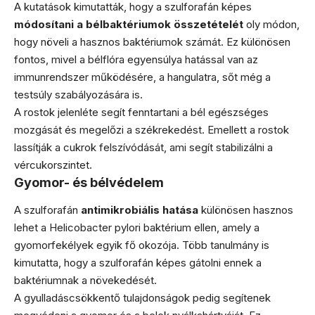
A kutatások kimutatták, hogy a szulforafán képes
módosítani a bélbaktériumok összetételét
oly módon,
hogy növeli a hasznos baktériumok számát. Ez különösen
fontos, mivel a bélflóra egyensúlya hatással van az
immunrendszer működésére, a hangulatra, sőt még a
testsúly szabályozására is.
A rostok jelenléte segít fenntartani a bél egészséges
mozgását és megelőzi a székrekedést. Emellett a rostok
lassítják a cukrok felszívódását, ami segít stabilizálni a
vércukorszintet.
Gyomor- és bélvédelem
A szulforafán
antimikrobiális hatása
különösen hasznos
lehet a Helicobacter pylori baktérium ellen, amely a
gyomorfekélyek egyik fő okozója. Több tanulmány is
kimutatta, hogy a szulforafán képes gátolni ennek a
baktériumnak a növekedését.
A gyulladáscsökkentő tulajdonságok pedig segítenek