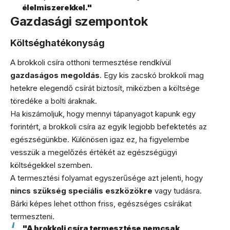
élelmiszerekkel."
Gazdasági szempontok
Költséghatékonyság
A brokkoli csíra otthoni termesztése rendkívül
gazdaságos megoldás
. Egy kis zacskó brokkoli mag
hetekre elegendő csírát biztosít, miközben a költsége
töredéke a bolti áraknak.
Ha kiszámoljuk, hogy mennyi tápanyagot kapunk egy
forintért, a brokkoli csíra az egyik legjobb befektetés az
egészségünkbe. Különösen igaz ez, ha figyelembe
vesszük a megelőzés értékét az egészségügyi
költségekkel szemben.
A termesztési folyamat egyszerűsége azt jelenti, hogy
nincs szükség speciális eszközökre
vagy tudásra.
Bárki képes lehet otthon friss, egészséges csírákat
termeszteni.
"A brokkoli csíra termesztése nemcsak