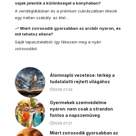
vajak jelentik a különbséget a konyhában?
A vendéglátásban és a prémium cukrászatban létezik
egy íratlan szabály: az étel…
Miért zsírosodik gyorsabban az arcbőr nyáron, és
mit tehetsz ellene?
Saját tapasztalatból: így fékezem meg a nyári
zsírosodást.
Álomnapló vezetése: térkép a
tudatalatti rejtett világához
2026.07.29.
Gyermekek szemvédelme
nyáron: nem csak a strandon
fontos a napszemüveg
2026.07.27.
Miért zsírosodik gyorsabban az