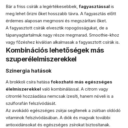
Bár a friss csírák a legértékesebbek,
fagyasztással
is
meg lehet őrizni őket hosszabb távra. A fagyasztás előtt
érdemes alaposan megmosni és megszárítani őket.
A fagyasztott csírák elvesztik ropogósságukat, de a
tápanyagtartalmuk nagy része megmarad. Smoothie-khoz
vagy főzéshez kiválóan alkalmasak a fagyasztott csírák is.
Kombinációs lehetőségek más
szuperélelmiszerekkel
Szinergia hatások
A brokkoli csíra hatása
fokozható más egészséges
élelmiszerekkel
való kombinálással. A citrom vagy
citromlé hozzáadása nemcsak ízesíti, hanem növeli is a
szulforafán felszívódását.
Az avokádó egészséges zsírjai segítenek a zsírban oldódó
vitaminok felszívódásában. A diók és magvak további
antioxidánsokat és egészséges zsírokat biztosítanak.