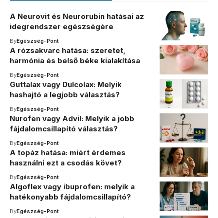
A Neurovit és Neurorubin hatásai az
idegrendszer egészségére
By
Egészség-Pont
A rózsakvarc hatása: szeretet,
harmónia és belső béke kialakítása
By
Egészség-Pont
Guttalax vagy Dulcolax: Melyik
hashajtó a legjobb választás?
By
Egészség-Pont
Nurofen vagy Advil: Melyik a jobb
fájdalomcsillapító választás?
By
Egészség-Pont
A topáz hatása: miért érdemes
használni ezt a csodás követ?
By
Egészség-Pont
Algoflex vagy ibuprofen: melyik a
hatékonyabb fájdalomcsillapító?
By
Egészség-Pont