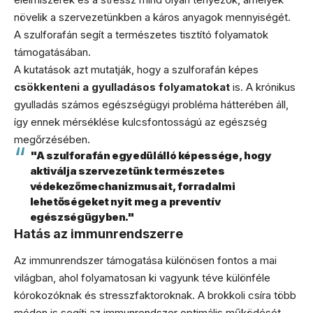
növelik a szervezetünkben a káros anyagok mennyiségét.
A szulforafán segít a természetes tisztító folyamatok
támogatásában.
A kutatások azt mutatják, hogy a szulforafán képes
csökkenteni a gyulladásos folyamatokat
is. A krónikus
gyulladás számos egészségügyi probléma hátterében áll,
így ennek mérséklése kulcsfontosságú az egészség
megőrzésében.
"A szulforafán egyedülálló képessége, hogy
aktiválja szervezetünk természetes
védekezőmechanizmusait, forradalmi
lehetőségeket nyit meg a preventív
egészségügyben."
Hatás az immunrendszerre
Az immunrendszer támogatása különösen fontos a mai
világban, ahol folyamatosan ki vagyunk téve különféle
kórokozóknak és stresszfaktoroknak. A brokkoli csíra több
módon is segíti az immunrendszer optimális működését.