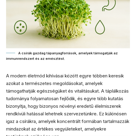
A csírák gazdag tápanyagforrások, amelyek támogatják az
immunrendszert és az emésztést.
A modern életmód kihívásai között egyre többen keresik
azokat a természetes megoldásokat, amelyek
támogathatják egészségüket és vitalitásukat. A táplálkozás
tudománya folyamatosan fejlődik, és egyre több kutatás
bizonyítja, hogy bizonyos növényi eredetű élelmiszerek
rendkívüli hatással lehetnek szervezetünkre. Ez különösen
igaz a csírákra, amelyek koncentrált formában tartalmazzák
mindazokat az értékes vegyületeket, amelyekre