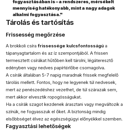
fogyasztásában is – a rendszeres, mérsékelt
mennyiség hatékonyabb, mint a nagy adagok
alkalmi fogyasztása."
Tárolás és tartósítás
Frissesség megőrzése
A brokkoli csíra
frissessége kulcsfontosságú
a
tápanyagtartalom és az íz szempontjából. A frissen
termesztett csírákat hűtőben kell tárolni, légáteresztő
edényben vagy nedves papírtörlőbe csomagolva.
A csírák általában 5-7 napig maradnak frissek megfelelő
tárolás mellett. Fontos, hogy ne legyenek túl nedvesek,
mert az penészedéshez vezethet, de túl szárazak sem,
mert akkor elvesztik ropogósságukat.
Ha a csírák szagot kezdenek árasztani vagy megváltozik a
színük, ne fogyasszuk el őket. A biztonság mindig
elsőbbséget élvez az egészségügyi előnyökkel szemben.
Fagyasztási lehetőségek