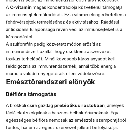
A
C-vitamin
magas koncentrációja közvetlenül támogatja
az immunsejtek működését. Ez a vitamin elengedhetetlen a
fehérvérsejtek termeléséhez és aktivitásához. Ráadásul
antioxidáns tulajdonsága révén védi az immunsejteket is a
károsodástól.
A szulforafán pedig közvetett módon erősíti az
immunrendszert azáltal, hogy csökkenti a szervezet
toxikus terhelését. Minél kevesebb káros anyagot kell
feldolgoznia az immunrendszernek, annál több energia
marad a valódi fenyegetések elleni védekezésre.
Emésztőrendszeri előnyök
Bélflóra támogatás
A brokkoli csíra gazdag
prebiotikus rostokban
, amelyek
táplálékul szolgálnak a hasznos bélbaktériumoknak. Egy
egészséges bélflóra nemcsak az emésztés szempontjából
fontos, hanem az egész szervezet jóllétét befolyásolja.