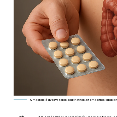
A megfelelő gyógyszerek segíthetnek az emésztési problé