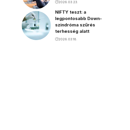
2026.03.23.
NIFTY teszt: a
legpontosabb Down-
szindróma szűrés
terhesség alatt
2026.03.18.