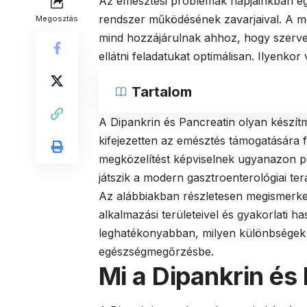
Az emésztési problémák napjainkban e
rendszer működésének zavarjaival. A mo
Megosztás
mind hozzájárulnak ahhoz, hogy szerve
ellátni feladatukat optimálisan. Ilyenko
Tartalom
A Dipankrin és Pancreatin olyan készít
kifejezetten az emésztés támogatására f
megközelítést képviselnek ugyanazon p
játszik a modern gasztroenterológiai ter
Az alábbiakban részletesen megismerk
alkalmazási területeivel és gyakorlati 
leghatékonyabban, milyen különbségek 
egészségmegőrzésbe.
Mi a Dipankrin é