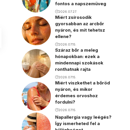
fontos a napszemüveg
2026.07.27.
Miért zsírosodik
gyorsabban az arcbőr
nyáron, és mit tehetsz
ellene?
2026.07.15.
Száraz bőr a meleg
hónapokban: ezek a
mindennapi szokások
ronthatnak rajta
2026.07.15.
Miért viszkethet a bőröd
nyáron, és mikor
érdemes orvoshoz
fordulni?
2026.07.15.
Napallergia vagy leégés?
Így ismerheted fel a
különbséget