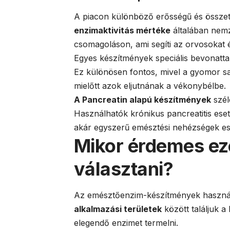
A piacon különböző erősségű és összet
enzimaktivitás mértéke
általában nemz
csomagoláson, ami segíti az orvosokat 
Egyes készítmények speciális bevonatta
Ez különösen fontos, mivel a gyomor sa
mielőtt azok eljutnának a vékonybélbe.
A Pancreatin alapú készítmények
szél
Használhatók krónikus pancreatitis eseté
akár egyszerű emésztési nehézségek ese
Mikor érdemes ez
választani?
Az emésztőenzim-készítmények használa
alkalmazási területek
között találjuk a
elegendő enzimet termelni.