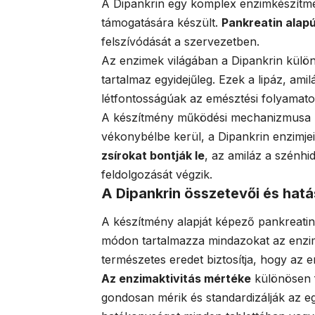
A Dipankrin egy komplex enzimkészítmé
támogatására készült.
Pankreatin alap
felszívódását a szervezetben.
Az enzimek világában a Dipankrin különl
tartalmaz egyidejűleg. Ezek a lipáz, am
létfontosságúak az emésztési folyamat
A készítmény működési mechanizmusa re
vékonybélbe kerül, a Dipankrin enzimje
zsírokat bontják le
, az amiláz a szénhi
feldolgozását végzik.
A Dipankrin összetevői és ha
A készítmény alapját képező pankreatin 
módon tartalmazza mindazokat az enzi
természetes eredet biztosítja, hogy az e
Az enzimaktivitás mértéke
különösen f
gondosan mérik és standardizálják az e