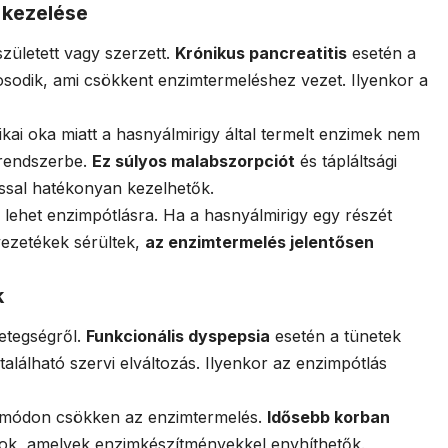
 kezelése
született vagy szerzett.
Krónikus pancreatitis
esetén a
sodik, ami csökkent enzimtermeléshez vezet. Ilyenkor a
ikai oka miatt a hasnyálmirigy által termelt enzimek nem
lrendszerbe.
Ez súlyos malabszorpciót
és tápláltsági
ssal hatékonyan kezelhetők.
 lehet enzimpótlásra. Ha a hasnyálmirigy egy részét
-vezetékek sérültek,
az enzimtermelés jelentősen
k
etegségről.
Funkcionális dyspepsia
esetén a tünetek
alálható szervi elváltozás. Ilyenkor az enzimpótlás
s módon csökken az enzimtermelés.
Idősebb korban
ok, amelyek enzimkészítményekkel enyhíthetők.