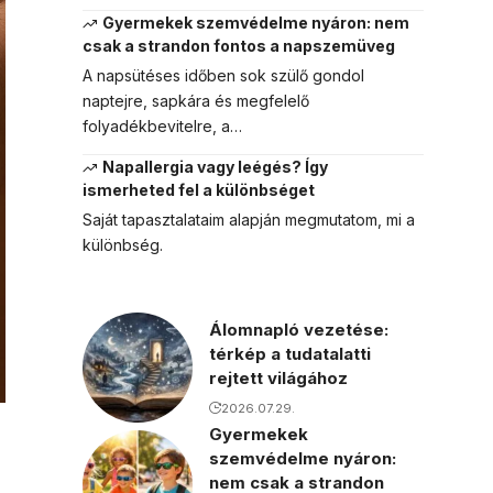
Gyermekek szemvédelme nyáron: nem
csak a strandon fontos a napszemüveg
A napsütéses időben sok szülő gondol
naptejre, sapkára és megfelelő
folyadékbevitelre, a…
Napallergia vagy leégés? Így
ismerheted fel a különbséget
Saját tapasztalataim alapján megmutatom, mi a
különbség.
Álomnapló vezetése:
térkép a tudatalatti
rejtett világához
2026.07.29.
Gyermekek
szemvédelme nyáron:
nem csak a strandon