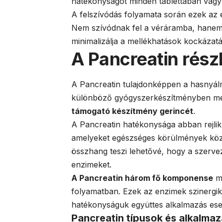
hatékonyságot minden tablettában vagy
A felszívódás folyamata során ezek az e
Nem szívódnak fel a véráramba, hanem 
minimalizálja a mellékhatások kockázatá
A Pancreatin rés
A Pancreatin tulajdonképpen a hasnyá
különböző gyógyszerkészítményben me
támogató készítmény gerincét
.
A Pancreatin hatékonysága abban rejlik
amelyeket egészséges körülmények közöt
összhang teszi lehetővé, hogy a szerve
enzimeket.
A Pancreatin három fő komponense
mi
folyamatban. Ezek az enzimek szinergik
hatékonyságuk együttes alkalmazás ese
Pancreatin típusok és alkalmaz