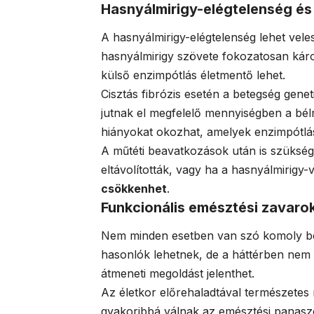
Hasnyálmirigy-elégtelenség és
A hasnyálmirigy-elégtelenség lehet vele
hasnyálmirigy szövete fokozatosan káro
külső enzimpótlás életmentő lehet.
Cisztás fibrózis esetén a betegség genet
jutnak el megfelelő mennyiségben a bé
hiányokat okozhat, amelyek enzimpótlá
A műtéti beavatkozások után is szükség
eltávolították, vagy ha a hasnyálmirigy
csökkenhet
.
Funkcionális emésztési zavaro
Nem minden esetben van szó komoly b
hasonlók lehetnek, de a háttérben nem t
átmeneti megoldást jelenthet.
Az életkor előrehaladtával természete
gyakoribbá válnak az emésztési panasz