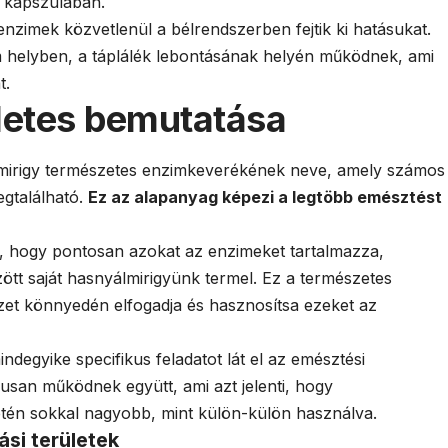
 kapszulában.
nzimek közvetlenül a bélrendszerben fejtik ki hatásukat.
helyben, a táplálék lebontásának helyén működnek, ami
t.
zletes bemutatása
lmirigy természetes enzimkeverékének neve, amely számos
gtalálható.
Ez az alapanyag képezi a legtöbb emésztést
, hogy pontosan azokat az enzimeket tartalmazza,
t saját hasnyálmirigyünk termel. Ez a természetes
zet könnyedén elfogadja és hasznosítsa ezeket az
ndegyike specifikus feladatot lát el az emésztési
usan működnek együtt, ami azt jelenti, hogy
tén sokkal nagyobb, mint külön-külön használva.
ási területek