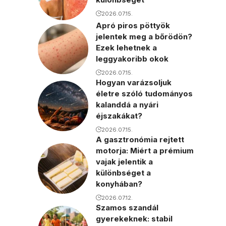
2026.07.15.
Apró piros pöttyök
jelentek meg a bőrödön?
Ezek lehetnek a
leggyakoribb okok
2026.07.15.
Hogyan varázsoljuk
életre szóló tudományos
kalanddá a nyári
éjszakákat?
2026.07.15.
A gasztronómia rejtett
motorja: Miért a prémium
vajak jelentik a
különbséget a
konyhában?
2026.07.12.
Szamos szandál
gyerekeknek: stabil