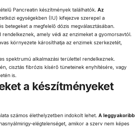
ételű Pancreatin készítmények találhatók.
Az
etközi egységekben (IU) kifejezve szerepel a
és betegeket a megfelelő dózis megválasztásában.
l rendelkeznek, amely védi az enzimeket a gyomorsavtól.
vas környezete károsíthatja az enzimek szerkezetét,
es spektrumú alkalmazási területtel rendelkeznek.
n, cisztás fibrózis kísérő tüneteinek enyhítésére, vagy
tén is.
eket a készítményeket
ta számos élethelyzetben indokolt lehet.
A leggyakoribb
 hasnyálmirigy-elégtelenséget, amikor a szerv nem képes