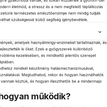
gyre gyakoribbá válnak, és sokan küzdenek a gyomor-bél
dern életmód, a stressz és a nem megfelelő táplálkozás
zetünk természetes emésztőenzimjei nem mindig tudják
r válhat szükségessé külső segítség igénybevétele.
mények, amelyek hasnyálmirigy-enzimeket tartalmaznak, és
ejlesztették ki őket. Ezek a gyógyszerek különböző
robléma kezelésében, és mindkettő jelentős szerepet
ápiában.
edhetsz mindkét készítmény hatásmechanizmusával,
használatával. Megtudhatod, mikor és hogyan használhatók
vannak köztük, és hogyan illeszthetők be a mindennapi
s hogyan működik?