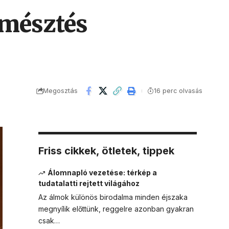
emésztés
Megosztás
16 perc olvasás
Friss cikkek, ötletek, tippek
Álomnapló vezetése: térkép a
tudatalatti rejtett világához
Az álmok különös birodalma minden éjszaka
megnyílik előttünk, reggelre azonban gyakran
csak…