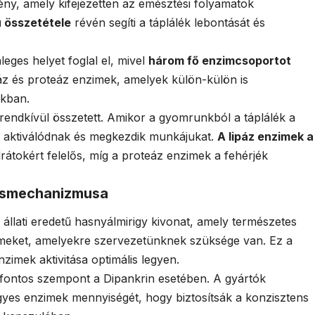
ny, amely kifejezetten az emésztési folyamatok
ú összetétele
révén segíti a táplálék lebontását és
eges helyet foglal el, mivel
három fő enzimcsoportot
iláz és proteáz enzimek, amelyek külön-külön is
okban.
ndkívül összetett. Amikor a gyomrunkból a táplálék a
i aktiválódnak és megkezdik munkájukat.
A lipáz enzimek a
drátokért felelős, míg a proteáz enzimek a fehérjék
tásmechanizmusa
állati eredetű hasnyálmirigy kivonat, amely természetes
meket, amelyekre szervezetünknek szüksége van. Ez a
nzimek aktivitása optimális legyen.
ontos szempont a Dipankrin esetében. A gyártók
gyes enzimek mennyiségét, hogy biztosítsák a konzisztens