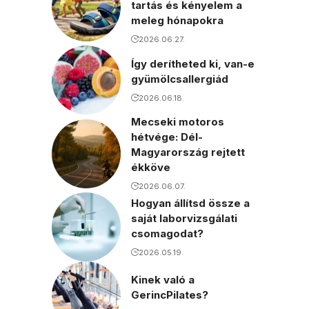
tartás és kényelem a
meleg hónapokra
2026.06.27.
Így derítheted ki, van-e
gyümölcsallergiád
2026.06.18.
Mecseki motoros
hétvége: Dél-
Magyarország rejtett
ékköve
2026.06.07.
Hogyan állítsd össze a
saját laborvizsgálati
csomagodat?
2026.05.19.
Kinek való a
GerincPilates?