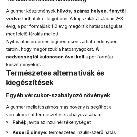
A gurmar készítmények
hűvös, száraz helyen, fénytől
védve
tarthatók el legjobban. A kapszulák általában 2-3
évig, a por formájúak 1-2 évig megőrzik hatásosságukat
megfelelő tárolás mellett.
Nyitás után érdemes légmentesen zárható edényben
tárolni, hogy megőrizzük a hatóanyagokat.
A
nedvességtől különösen óvni kell
a por formájú
készítményeket.
Természetes alternatívák és
kiegészítések
Egyéb vércukor-szabályozó növények
A gurmar mellett számos más növény is segíthet a
vércukorszint természetes szabályozásában:
Fahéj
: javítja az inzulinérzékenységet
Keserű dinnye
: természetes inzulin-szerű hatás