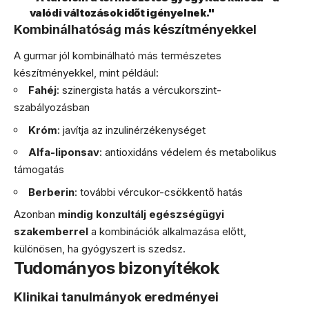
valódi változások időt igényelnek."
Kombinálhatóság más készítményekkel
A gurmar jól kombinálható más természetes
készítményekkel, mint például:
Fahéj
: szinergista hatás a vércukorszint-
szabályozásban
Króm
: javítja az inzulinérzékenységet
Alfa-liponsav
: antioxidáns védelem és metabolikus
támogatás
Berberin
: további vércukor-csökkentő hatás
Azonban
mindig konzultálj egészségügyi
szakemberrel
a kombinációk alkalmazása előtt,
különösen, ha gyógyszert is szedsz.
Tudományos bizonyítékok
Klinikai tanulmányok eredményei