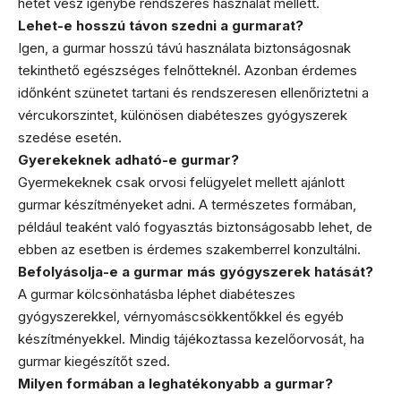
hetet vesz igénybe rendszeres használat mellett.
Lehet-e hosszú távon szedni a gurmarat?
Igen, a gurmar hosszú távú használata biztonságosnak
tekinthető egészséges felnőtteknél. Azonban érdemes
időnként szünetet tartani és rendszeresen ellenőriztetni a
vércukorszintet, különösen diabéteszes gyógyszerek
szedése esetén.
Gyerekeknek adható-e gurmar?
Gyermekeknek csak orvosi felügyelet mellett ajánlott
gurmar készítményeket adni. A természetes formában,
például teaként való fogyasztás biztonságosabb lehet, de
ebben az esetben is érdemes szakemberrel konzultálni.
Befolyásolja-e a gurmar más gyógyszerek hatását?
A gurmar kölcsönhatásba léphet diabéteszes
gyógyszerekkel, vérnyomáscsökkentőkkel és egyéb
készítményekkel. Mindig tájékoztassa kezelőorvosát, ha
gurmar kiegészítőt szed.
Milyen formában a leghatékonyabb a gurmar?