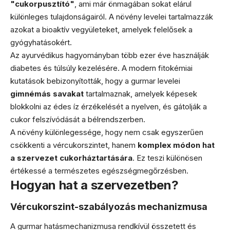
"cukorpusztító"
, ami már önmagában sokat elárul
különleges tulajdonságairól. A növény levelei tartalmazzák
azokat a bioaktív vegyületeket, amelyek felelősek a
gyógyhatásokért.
Az ayurvédikus hagyományban több ezer éve használják
diabetes és túlsúly kezelésére. A modern fitokémiai
kutatások bebizonyították, hogy a gurmar levelei
gimnémás savakat
tartalmaznak, amelyek képesek
blokkolni az édes íz érzékelését a nyelven, és gátolják a
cukor felszívódását a bélrendszerben.
A növény különlegessége, hogy nem csak egyszerűen
csökkenti a vércukorszintet, hanem
komplex módon hat
a szervezet cukorháztartására
. Ez teszi különösen
értékessé a természetes egészségmegőrzésben.
Hogyan hat a szervezetben?
Vércukorszint-szabályozás mechanizmusa
A gurmar hatásmechanizmusa rendkívül összetett és