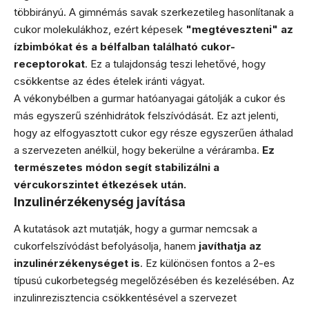
többirányú. A gimnémás savak szerkezetileg hasonlítanak a
cukor molekulákhoz, ezért képesek
"megtéveszteni" az
ízbimbókat és a bélfalban található cukor-
receptorokat
. Ez a tulajdonság teszi lehetővé, hogy
csökkentse az édes ételek iránti vágyat.
A vékonybélben a gurmar hatóanyagai gátolják a cukor és
más egyszerű szénhidrátok felszívódását. Ez azt jelenti,
hogy az elfogyasztott cukor egy része egyszerűen áthalad
a szervezeten anélkül, hogy bekerülne a véráramba.
Ez
természetes módon segít stabilizálni a
vércukorszintet étkezések után.
Inzulinérzékenység javítása
A kutatások azt mutatják, hogy a gurmar nemcsak a
cukorfelszívódást befolyásolja, hanem
javíthatja az
inzulinérzékenységet is
. Ez különösen fontos a 2-es
típusú cukorbetegség megelőzésében és kezelésében. Az
inzulinrezisztencia csökkentésével a szervezet