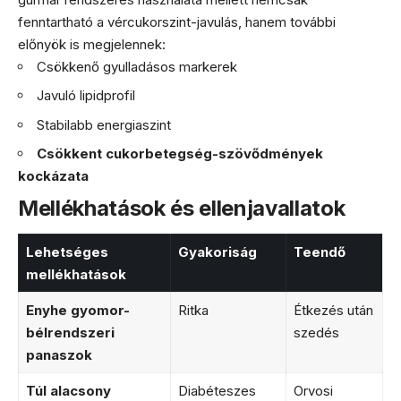
fenntartható a vércukorszint-javulás, hanem további
előnyök is megjelennek:
Csökkenő gyulladásos markerek
Javuló lipidprofil
Stabilabb energiaszint
Csökkent cukorbetegség-szövődmények
kockázata
Mellékhatások és ellenjavallatok
Lehetséges
Gyakoriság
Teendő
mellékhatások
Enyhe gyomor-
Ritka
Étkezés után
bélrendszeri
szedés
panaszok
Túl alacsony
Diabéteszes
Orvosi