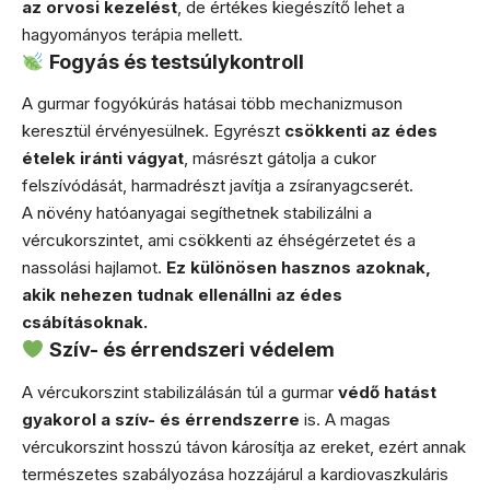
az orvosi kezelést
, de értékes kiegészítő lehet a
hagyományos terápia mellett.
Fogyás és testsúlykontroll
A gurmar fogyókúrás hatásai több mechanizmuson
keresztül érvényesülnek. Egyrészt
csökkenti az édes
ételek iránti vágyat
, másrészt gátolja a cukor
felszívódását, harmadrészt javítja a zsíranyagcserét.
A növény hatóanyagai segíthetnek stabilizálni a
vércukorszintet, ami csökkenti az éhségérzetet és a
nassolási hajlamot.
Ez különösen hasznos azoknak,
akik nehezen tudnak ellenállni az édes
csábításoknak.
Szív- és érrendszeri védelem
A vércukorszint stabilizálásán túl a gurmar
védő hatást
gyakorol a szív- és érrendszerre
is. A magas
vércukorszint hosszú távon károsítja az ereket, ezért annak
természetes szabályozása hozzájárul a kardiovaszkuláris