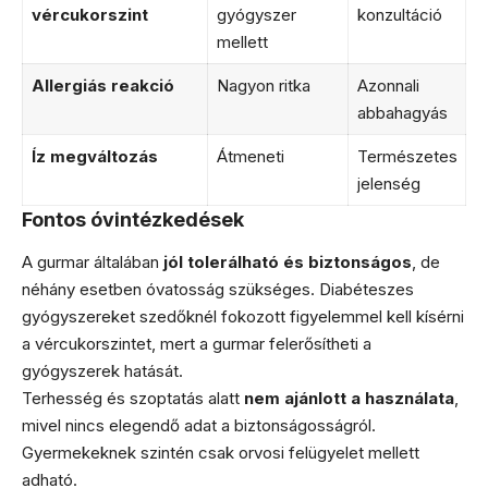
vércukorszint
gyógyszer
konzultáció
mellett
Allergiás reakció
Nagyon ritka
Azonnali
abbahagyás
Íz megváltozás
Átmeneti
Természetes
jelenség
Fontos óvintézkedések
A gurmar általában
jól tolerálható és biztonságos
, de
néhány esetben óvatosság szükséges. Diabéteszes
gyógyszereket szedőknél fokozott figyelemmel kell kísérni
a vércukorszintet, mert a gurmar felerősítheti a
gyógyszerek hatását.
Terhesség és szoptatás alatt
nem ajánlott a használata
,
mivel nincs elegendő adat a biztonságosságról.
Gyermekeknek szintén csak orvosi felügyelet mellett
adható.