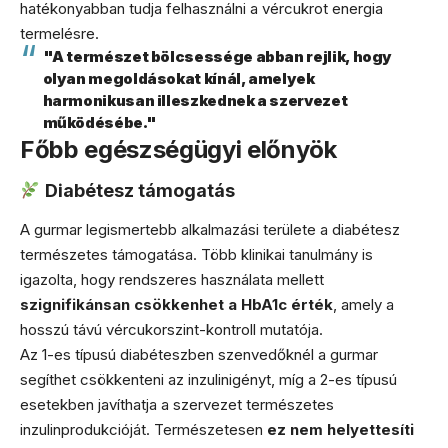
hatékonyabban tudja felhasználni a vércukrot energia
termelésre.
"A természet bölcsessége abban rejlik, hogy
olyan megoldásokat kínál, amelyek
harmonikusan illeszkednek a szervezet
működésébe."
Főbb egészségügyi előnyök
Diabétesz támogatás
A gurmar legismertebb alkalmazási területe a diabétesz
természetes támogatása. Több klinikai tanulmány is
igazolta, hogy rendszeres használata mellett
szignifikánsan csökkenhet a HbA1c érték
, amely a
hosszú távú vércukorszint-kontroll mutatója.
Az 1-es típusú diabéteszben szenvedőknél a gurmar
segíthet csökkenteni az inzulinigényt, míg a 2-es típusú
esetekben javíthatja a szervezet természetes
inzulinprodukcióját. Természetesen
ez nem helyettesíti