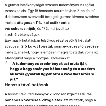
A gurmar hatékonyságát számos tudományos vizsgálat
támasztja alá. Egy 18 hónapos tanulmányban 2-es típusú
diabéteszben szenvedő betegek gurmar-kivonat szedése
mellett
átlagosan 11%-kal csökkent a
vércukorszintjük
, és 17%-kal javult az
inzulinérzékenységük.
Egy másik kutatásban túlsúlyos résztvevők 8 hét alatt
átlagosan
2,5 kg-ot fogytak
gurmar-kiegészítő szedése
mellett, anélkül, hogy jelentősen megváltoztatták volna az
étrendjüket vagy a mozgási szokásaikat.
"A tudományos eredmények azt mutatják,
hogy a hagyományos bölcsesség és a modern
kutatás gyakran ugyanarra a következtetésre
jut."
Hosszú távú hatások
A hosszú távú tanulmányok különösen izgalmasak.
24
hónapos követéses vizsgálatok
azt mutatják, hogy a
gurmar rendszeres használata mellett nemcsak