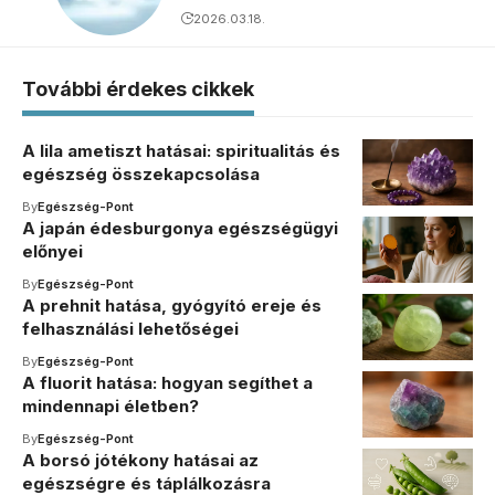
2026.03.18.
További érdekes cikkek
A lila ametiszt hatásai: spiritualitás és
egészség összekapcsolása
By
Egészség-Pont
A japán édesburgonya egészségügyi
előnyei
By
Egészség-Pont
A prehnit hatása, gyógyító ereje és
felhasználási lehetőségei
By
Egészség-Pont
A fluorit hatása: hogyan segíthet a
mindennapi életben?
By
Egészség-Pont
A borsó jótékony hatásai az
egészségre és táplálkozásra