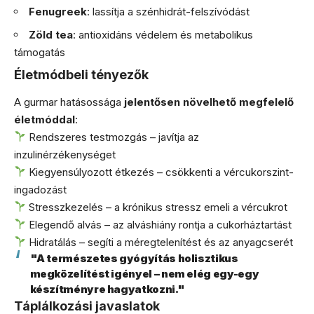
Fenugreek
: lassítja a szénhidrát-felszívódást
Zöld tea
: antioxidáns védelem és metabolikus
támogatás
Életmódbeli tényezők
A gurmar hatásossága
jelentősen növelhető megfelelő
életmóddal
:
Rendszeres testmozgás – javítja az
inzulinérzékenységet
Kiegyensúlyozott étkezés – csökkenti a vércukorszint-
ingadozást
Stresszkezelés – a krónikus stressz emeli a vércukrot
Elegendő alvás – az alváshiány rontja a cukorháztartást
Hidratálás – segíti a méregtelenítést és az anyagcserét
"A természetes gyógyítás holisztikus
megközelítést igényel – nem elég egy-egy
készítményre hagyatkozni."
Táplálkozási javaslatok