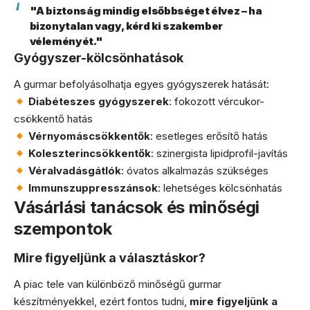
"A biztonság mindig elsőbbséget élvez – ha
bizonytalan vagy, kérd ki szakember
véleményét."
Gyógyszer-kölcsönhatások
A gurmar befolyásolhatja egyes gyógyszerek hatását:
Diabéteszes gyógyszerek
: fokozott vércukor-
csökkentő hatás
Vérnyomáscsökkentők
: esetleges erősítő hatás
Koleszterincsökkentők
: szinergista lipidprofil-javítás
Véralvadásgátlók
: óvatos alkalmazás szükséges
Immunszuppresszánsok
: lehetséges kölcsönhatás
Vásárlási tanácsok és minőségi
szempontok
Mire figyeljünk a választáskor?
A piac tele van különböző minőségű gurmar
készítményekkel, ezért fontos tudni,
mire figyeljünk a