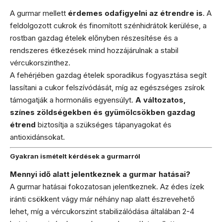
A gurmar mellett
érdemes odafigyelni az étrendre is
. A
feldolgozott cukrok és finomított szénhidrátok kerülése, a
rostban gazdag ételek előnyben részesítése és a
rendszeres étkezések mind hozzájárulnak a stabil
vércukorszinthez.
A fehérjében gazdag ételek sporadikus fogyasztása segít
lassítani a cukor felszívódását, míg az egészséges zsírok
támogatják a hormonális egyensúlyt.
A változatos,
színes zöldségekben és gyümölcsökben gazdag
étrend
biztosítja a szükséges tápanyagokat és
antioxidánsokat.
Gyakran ismételt kérdések a gurmarról
Mennyi idő alatt jelentkeznek a gurmar hatásai?
A gurmar hatásai fokozatosan jelentkeznek. Az édes ízek
iránti csökkent vágy már néhány nap alatt észrevehető
lehet, míg a vércukorszint stabilizálódása általában 2-4