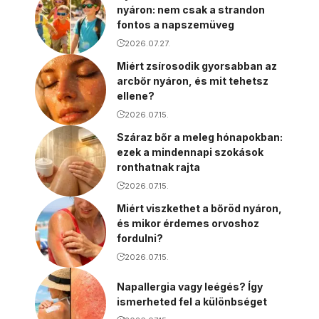
nyáron: nem csak a strandon
fontos a napszemüveg
2026.07.27.
Miért zsírosodik gyorsabban az
arcbőr nyáron, és mit tehetsz
ellene?
2026.07.15.
Száraz bőr a meleg hónapokban:
ezek a mindennapi szokások
ronthatnak rajta
2026.07.15.
Miért viszkethet a bőröd nyáron,
és mikor érdemes orvoshoz
fordulni?
2026.07.15.
Napallergia vagy leégés? Így
ismerheted fel a különbséget