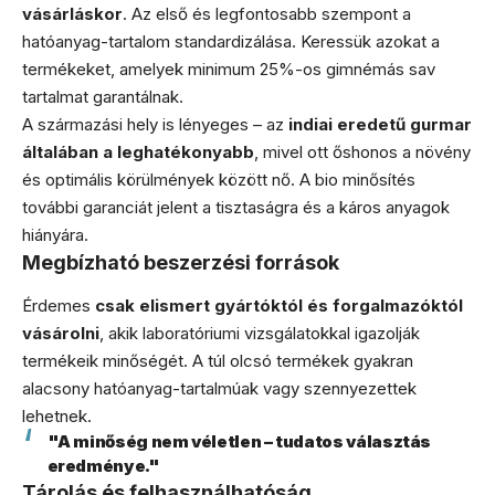
vásárláskor
. Az első és legfontosabb szempont a
hatóanyag-tartalom standardizálása. Keressük azokat a
termékeket, amelyek minimum 25%-os gimnémás sav
tartalmat garantálnak.
A származási hely is lényeges – az
indiai eredetű gurmar
általában a leghatékonyabb
, mivel ott őshonos a növény
és optimális körülmények között nő. A bio minősítés
további garanciát jelent a tisztaságra és a káros anyagok
hiányára.
Megbízható beszerzési források
Érdemes
csak elismert gyártóktól és forgalmazóktól
vásárolni
, akik laboratóriumi vizsgálatokkal igazolják
termékeik minőségét. A túl olcsó termékek gyakran
alacsony hatóanyag-tartalmúak vagy szennyezettek
lehetnek.
"A minőség nem véletlen – tudatos választás
eredménye."
Tárolás és felhasználhatóság