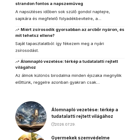
strandon fontos a napszemüveg
A napsütéses időben sok szülő gondol naptejre,
sapkára és megfelelő folyadékbevitelre, a…
Miért zsírosodik gyorsabban az arcbőr nyáron, és
mit tehetsz ellene?
Saját tapasztalatból: így fékezem meg a nyári
zsírosodást.
Álomnapló vezetése: térkép a tudatalatti rejtett
világához
Az álmok különös birodalma minden éjszaka megnyílik
előttünk, reggelre azonban gyakran csak…
Álomnapló vezetése: térkép a
tudatalatti rejtett világához
2026.07.29.
Gyermekek szemvédelme