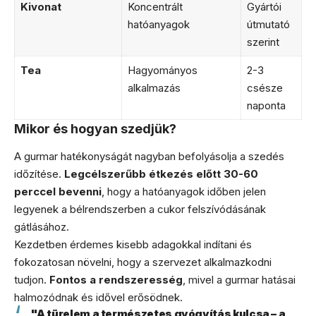
Kivonat
Koncentrált
Gyártói
hatóanyagok
útmutató
szerint
Tea
Hagyományos
2-3
alkalmazás
csésze
naponta
Mikor és hogyan szedjük?
A gurmar hatékonyságát nagyban befolyásolja a szedés
időzítése.
Legcélszerűbb étkezés előtt 30-60
perccel bevenni
, hogy a hatóanyagok időben jelen
legyenek a bélrendszerben a cukor felszívódásának
gátlásához.
Kezdetben érdemes kisebb adagokkal indítani és
fokozatosan növelni, hogy a szervezet alkalmazkodni
tudjon.
Fontos a rendszeresség
, mivel a gurmar hatásai
halmozódnak és idővel erősödnek.
"A türelem a természetes gyógyítás kulcsa – a