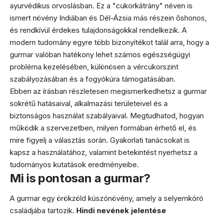
ayurvédikus orvoslásban. Ez a "cukorkátrány" néven is
ismert növény Indiában és Dél-Ázsia más részein őshonos,
és rendkívül érdekes tulajdonságokkal rendelkezik. A
modern tudomány egyre több bizonyítékot talál arra, hogy a
gurmar valóban hatékony lehet számos egészségügyi
probléma kezelésében, különösen a vércukorszint
szabályozásában és a fogyókúra támogatásában.
Ebben az írásban részletesen megismerkedhetsz a gurmar
sokrétű hatásaival, alkalmazási területeivel és a
biztonságos használat szabályaival. Megtudhatod, hogyan
működik a szervezetben, milyen formában érhető el, és
mire figyelj a választás során. Gyakorlati tanácsokat is
kapsz a használatához, valamint betekintést nyerhetsz a
tudományos kutatások eredményeibe.
Mi is pontosan a gurmar?
A gurmar egy örökzöld kúszónövény, amely a selyemkóró
családjába tartozik.
Hindi nevének jelentése