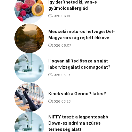
Így derítheted ki, van-e
gyümölcsallergiád
2026.06.18.
Mecseki motoros hétvége: Dél-
Magyarország rejtett ékköve
2026.06.07.
Hogyan állítsd össze a saját
laborvizsgálati csomagodat?
2026.05.19.
Kinek való a GerincPilates?
2026.03.23.
NIFTY teszt: a legpontosabb
Down-szindróma szűrés
terhesség alatt