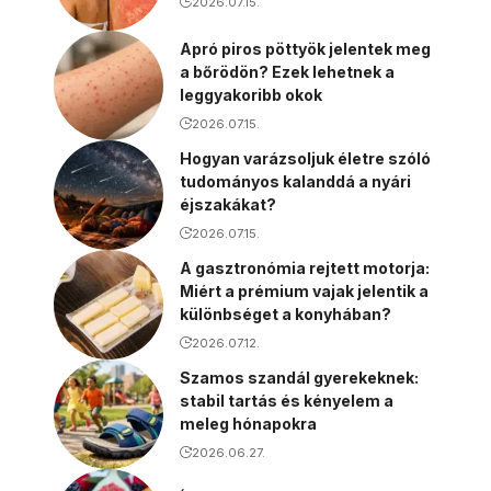
2026.07.15.
Apró piros pöttyök jelentek meg
a bőrödön? Ezek lehetnek a
leggyakoribb okok
2026.07.15.
Hogyan varázsoljuk életre szóló
tudományos kalanddá a nyári
éjszakákat?
2026.07.15.
A gasztronómia rejtett motorja:
Miért a prémium vajak jelentik a
különbséget a konyhában?
2026.07.12.
Szamos szandál gyerekeknek:
stabil tartás és kényelem a
meleg hónapokra
2026.06.27.