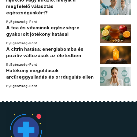
megfelelő választás
egészségünkért?
By
Egészség-Pont
A tea és vitaminok egészségre
gyakorolt jótékony hatásai
By
Egészség-Pont
A citrin hatása: energiabomba és
pozitív változások az életedben
By
Egészség-Pont
Hatékony megoldások
arcüreggyulladás és orrdugulás ellen
By
Egészség-Pont