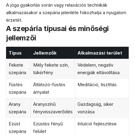
A jóga gyakorlás során vagy relaxációs technikák
alkalmazásakor a szepária jelenléte fokozhatja a nyugalom
érzetét.
A szepária típusai és minőségi
jellemzői
Típus
Jellemzők
Alkalmazási terület
Fekete
Mély fekete szín,
Védelem, negatív
szepária
tükörfény
energiák eltávolítása
Füstös
Átlátszó-füstös
Meditáció, tisztítás
szepária
árnyalat
Arany
Aranyszínű
Gazdagság, siker
szepária
fényvisszaverődés
vonzása
Ezüst
Ezüstös fényű
Intuíció fejlesztése
szepária
felület