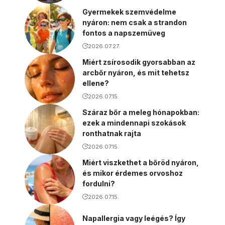
Gyermekek szemvédelme
nyáron: nem csak a strandon
fontos a napszemüveg
2026.07.27.
Miért zsírosodik gyorsabban az
arcbőr nyáron, és mit tehetsz
ellene?
2026.07.15.
Száraz bőr a meleg hónapokban:
ezek a mindennapi szokások
ronthatnak rajta
2026.07.15.
Miért viszkethet a bőröd nyáron,
és mikor érdemes orvoshoz
fordulni?
2026.07.15.
Napallergia vagy leégés? Így