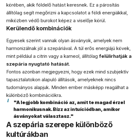
körében, akik földelő hatást keresnek. Ez a párosítás
állítólag segít megőrizni a kapcsolatot a földi energiákkal,
miközben védő burokot képez a viselője körül.
Kerülendő kombinációk
Egyesek szerint vannak olyan ásványok, amelyek nem
harmonizálnak jól a szepáriával. A túl erős energiájú kövek,
mint például a citrin vagy a karneol, állítólag
felülírhatják a
szepária nyugtató hatását
.
Fontos azonban megjegyezni, hogy ezek mind szubjektív
tapasztalatokon alapuló állítások, amelyeknek nincs
tudományos alapjuk. Minden ember másképp reagálhat a
különböző kombinációkra.
"A legjobb kombináció az, amit te magad érzel
harmonikusnak. Bízz az intuíciódban, amikor
ásványokat választasz."
A szepária szerepe különböző
kultúrákban