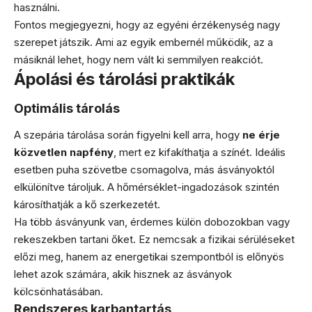
használni.
Fontos megjegyezni, hogy az egyéni érzékenység nagy
szerepet játszik. Ami az egyik embernél működik, az a
másiknál lehet, hogy nem vált ki semmilyen reakciót.
Ápolási és tárolási praktikák
Optimális tárolás
A szepária tárolása során figyelni kell arra, hogy
ne érje
közvetlen napfény
, mert ez kifakíthatja a színét. Ideális
esetben puha szövetbe csomagolva, más ásványoktól
elkülönítve tároljuk. A hőmérséklet-ingadozások szintén
károsíthatják a kő szerkezetét.
Ha több ásványunk van, érdemes külön dobozokban vagy
rekeszekben tartani őket. Ez nemcsak a fizikai sérüléseket
előzi meg, hanem az energetikai szempontból is előnyös
lehet azok számára, akik hisznek az ásványok
kölcsönhatásában.
Rendszeres karbantartás