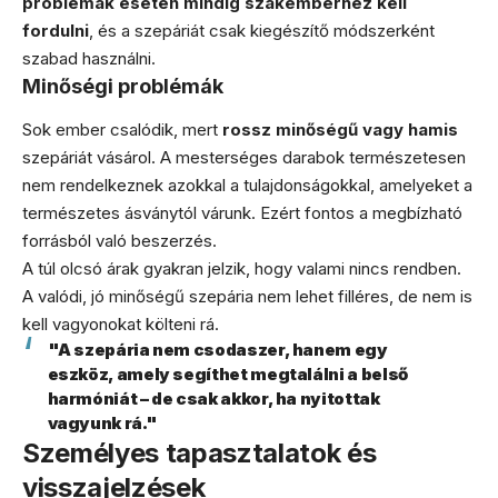
problémák esetén mindig szakemberhez kell
fordulni
, és a szepáriát csak kiegészítő módszerként
szabad használni.
Minőségi problémák
Sok ember csalódik, mert
rossz minőségű vagy hamis
szepáriát vásárol. A mesterséges darabok természetesen
nem rendelkeznek azokkal a tulajdonságokkal, amelyeket a
természetes ásványtól várunk. Ezért fontos a megbízható
forrásból való beszerzés.
A túl olcsó árak gyakran jelzik, hogy valami nincs rendben.
A valódi, jó minőségű szepária nem lehet filléres, de nem is
kell vagyonokat költeni rá.
"A szepária nem csodaszer, hanem egy
eszköz, amely segíthet megtalálni a belső
harmóniát – de csak akkor, ha nyitottak
vagyunk rá."
Személyes tapasztalatok és
visszajelzések