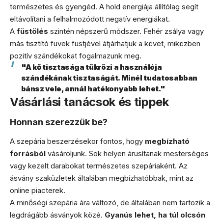
természetes és gyengéd. A hold energiája állítólag segít
eltávolítani a felhalmozódott negatív energiákat.
A
füstölés
szintén népszerű módszer. Fehér zsálya vagy
más tisztító füvek füstjével átjárhatjuk a követ, miközben
pozitív szándékokat fogalmazunk meg.
"A kő tisztasága tükrözi a használója
szándékának tisztaságát. Minél tudatosabban
bánsz vele, annál hatékonyabb lehet."
Vásárlási tanácsok és tippek
Honnan szerezzük be?
A szepária beszerzésekor fontos, hogy
megbízható
forrásból
vásároljunk. Sok helyen árusítanak mesterséges
vagy kezelt darabokat természetes szepáriaként. Az
ásvány szaküzletek általában megbízhatóbbak, mint az
online piacterek.
A minőségi szepária ára változó, de általában nem tartozik a
legdrágább ásványok közé.
Gyanús lehet, ha túl olcsón