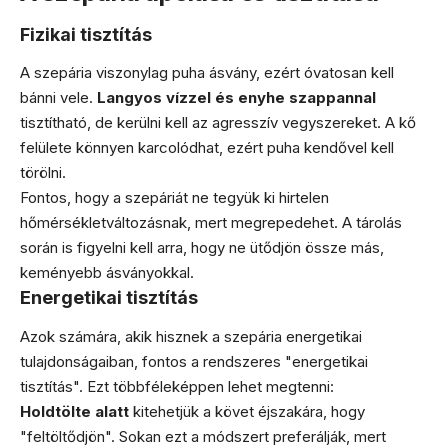
Fizikai tisztítás
A szepária viszonylag puha ásvány, ezért óvatosan kell
bánni vele.
Langyos vízzel és enyhe szappannal
tisztítható, de kerülni kell az agresszív vegyszereket. A kő
felülete könnyen karcolódhat, ezért puha kendővel kell
törölni.
Fontos, hogy a szepáriát ne tegyük ki hirtelen
hőmérsékletváltozásnak, mert megrepedehet. A tárolás
során is figyelni kell arra, hogy ne ütődjön össze más,
keményebb ásványokkal.
Energetikai tisztítás
Azok számára, akik hisznek a szepária energetikai
tulajdonságaiban, fontos a rendszeres "energetikai
tisztítás". Ezt többféleképpen lehet megtenni:
Holdtölte alatt
kitehetjük a követ éjszakára, hogy
"feltöltődjön". Sokan ezt a módszert preferálják, mert