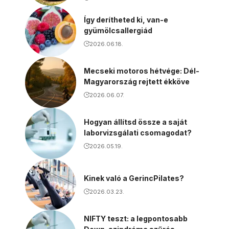
Így derítheted ki, van-e
gyümölcsallergiád
2026.06.18.
Mecseki motoros hétvége: Dél-
Magyarország rejtett ékköve
2026.06.07.
Hogyan állítsd össze a saját
laborvizsgálati csomagodat?
2026.05.19.
Kinek való a GerincPilates?
2026.03.23.
NIFTY teszt: a legpontosabb