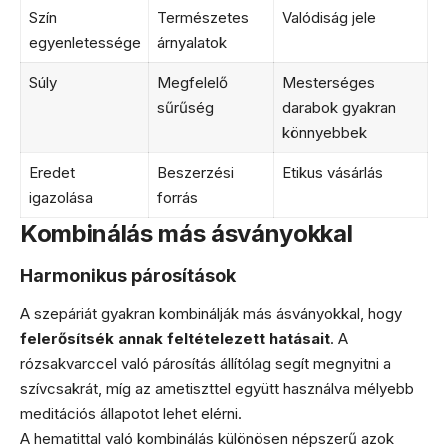
Szín
Természetes
Valódiság jele
egyenletessége
árnyalatok
Súly
Megfelelő
Mesterséges
sűrűség
darabok gyakran
könnyebbek
Eredet
Beszerzési
Etikus vásárlás
igazolása
forrás
Kombinálás más ásványokkal
Harmonikus párosítások
A szepáriát gyakran kombinálják más ásványokkal, hogy
felerősítsék annak feltételezett hatásait
. A
rózsakvarccel való párosítás állítólag segít megnyitni a
szívcsakrát, míg az ametiszttel együtt használva mélyebb
meditációs állapotot lehet elérni.
A hematittal való kombinálás különösen népszerű azok