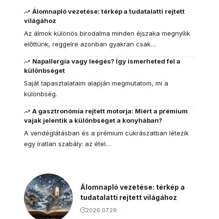
Álomnapló vezetése: térkép a tudatalatti rejtett
világához
Az álmok különös birodalma minden éjszaka megnyílik
előttünk, reggelre azonban gyakran csak…
Napallergia vagy leégés? Így ismerheted fel a
különbséget
Saját tapasztalataim alapján megmutatom, mi a
különbség.
A gasztronómia rejtett motorja: Miért a prémium
vajak jelentik a különbséget a konyhában?
A vendéglátásban és a prémium cukrászatban létezik
egy íratlan szabály: az étel…
Álomnapló vezetése: térkép a
tudatalatti rejtett világához
2026.07.29.