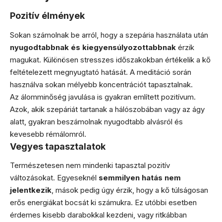
Pozitív élmények
Sokan számolnak be arról, hogy a szepária használata után
nyugodtabbnak és kiegyensúlyozottabbnak
érzik
magukat. Különösen stresszes időszakokban értékelik a kő
feltételezett megnyugtató hatását. A meditáció során
használva sokan mélyebb koncentrációt tapasztalnak.
Az álomminőség javulása is gyakran említett pozitívum.
Azok, akik szepáriát tartanak a hálószobában vagy az ágy
alatt, gyakran beszámolnak nyugodtabb alvásról és
kevesebb rémálomról.
Vegyes tapasztalatok
Természetesen nem mindenki tapasztal pozitív
változásokat. Egyeseknél
semmilyen hatás nem
jelentkezik
, mások pedig úgy érzik, hogy a kő túlságosan
erős energiákat bocsát ki számukra. Ez utóbbi esetben
érdemes kisebb darabokkal kezdeni, vagy ritkábban