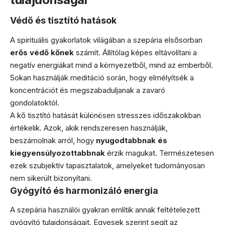
Védő és tisztító hatások
A spirituális gyakorlatok világában a szepária elsősorban
erős védő kőnek
számít. Állítólag képes eltávolítani a
negatív energiákat mind a környezetből, mind az emberből.
Sokan használják meditáció során, hogy elmélyítsék a
koncentrációt és megszabaduljanak a zavaró
gondolatoktól.
A kő tisztító hatását különösen stresszes időszakokban
értékelik. Azok, akik rendszeresen használják,
beszámolnak arról, hogy
nyugodtabbnak és
kiegyensúlyozottabbnak
érzik magukat. Természetesen
ezek szubjektív tapasztalatok, amelyeket tudományosan
nem sikerült bizonyítani.
Gyógyító és harmonizáló energia
A szepária használói gyakran említik annak feltételezett
gyógyító tulajdonságait. Egyesek szerint segít az