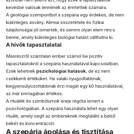
kevésbé valósak lennének az érintettek számára.
A geológiai szempontból a szepária egy érdekes, de nem
különleges ásvány. Kémiai összetétele és fizikai
tulajdonságai jól ismertek, és semmi olyan elem nincs
benne, amely különleges biológiai hatást válthatna ki.
A hívők tapasztalatai
Másrészről számtalan ember számol be pozitív
tapasztalatokról a szepária használatával kapcsolatban.
Ezek lehetnek
pszichológiai hatások
, de ez nem
csökkenti értéküket. Ha valaki nyugodtabbnak,
kiegyensúlyozottabbnak érzi magát egy kő használatával,
az már önmagában értékes.
A rituálék és szimbólumok ereje régóta ismert a
pszichológiában. A szepária használata lehet egy olyan
rituálé, amely segít az embereknek megtalálni a belső
békét és koncentrációt.
A szepária ápolása és tisztítása