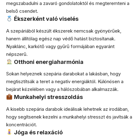
megszabadulni a zavaró gondolatoktól és megteremteni a
belső csendet.
Ékszerként való viselés
A szepáriából készült ékszerek nemcsak gyönyörűek,
hanem állítólag egész nap védő hatást biztosítanak.
Nyaklánc, karkötő vagy gyűrű formájában egyaránt
népszerű.
Otthoni energiaharmónia
Sokan helyeznek szepária darabokat a lakásban, hogy
megtisztítsák a teret a negatív energiáktól. Különösen a
bejárat közelében vagy a hálószobában alkalmazzák.
Munkahelyi stresszoldás
A kisebb szepária darabok ideálisak lehetnek az irodában,
hogy segítsenek kezelni a munkahelyi stresszt és javítsák a
koncentrációt.
Jóga és relaxáció