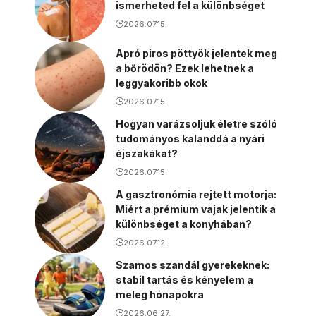
ismerheted fel a különbséget
2026.07.15.
Apró piros pöttyök jelentek meg
a bőrödön? Ezek lehetnek a
leggyakoribb okok
2026.07.15.
Hogyan varázsoljuk életre szóló
tudományos kalanddá a nyári
éjszakákat?
2026.07.15.
A gasztronómia rejtett motorja:
Miért a prémium vajak jelentik a
különbséget a konyhában?
2026.07.12.
Szamos szandál gyerekeknek:
stabil tartás és kényelem a
meleg hónapokra
2026.06.27.