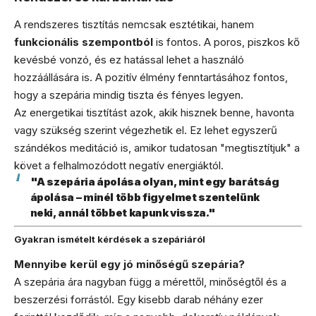
A rendszeres tisztítás nemcsak esztétikai, hanem
funkcionális szempontból
is fontos. A poros, piszkos kő
kevésbé vonzó, és ez hatással lehet a használó
hozzáállására is. A pozitív élmény fenntartásához fontos,
hogy a szepária mindig tiszta és fényes legyen.
Az energetikai tisztítást azok, akik hisznek benne, havonta
vagy szükség szerint végezhetik el. Ez lehet egyszerű
szándékos meditáció is, amikor tudatosan "megtisztítjuk" a
követ a felhalmozódott negatív energiáktól.
"A szepária ápolása olyan, mint egy barátság
ápolása – minél több figyelmet szentelünk
neki, annál többet kapunk vissza."
Gyakran ismételt kérdések a szepáriáról
Mennyibe kerül egy jó minőségű szepária?
A szepária ára nagyban függ a mérettől, minőségtől és a
beszerzési forrástól. Egy kisebb darab néhány ezer