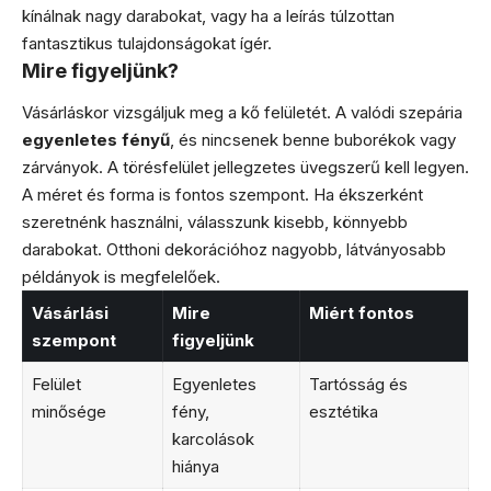
kínálnak nagy darabokat, vagy ha a leírás túlzottan
fantasztikus tulajdonságokat ígér.
Mire figyeljünk?
Vásárláskor vizsgáljuk meg a kő felületét. A valódi szepária
egyenletes fényű
, és nincsenek benne buborékok vagy
zárványok. A törésfelület jellegzetes üvegszerű kell legyen.
A méret és forma is fontos szempont. Ha ékszerként
szeretnénk használni, válasszunk kisebb, könnyebb
darabokat. Otthoni dekorációhoz nagyobb, látványosabb
példányok is megfelelőek.
Vásárlási
Mire
Miért fontos
szempont
figyeljünk
Felület
Egyenletes
Tartósság és
minősége
fény,
esztétika
karcolások
hiánya