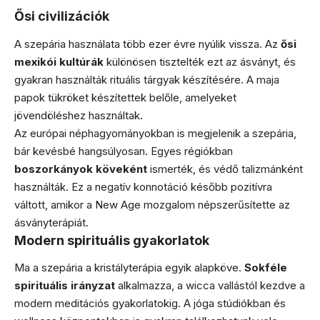
Ősi civilizációk
A szepária használata több ezer évre nyúlik vissza. Az
ősi
mexikói kultúrák
különösen tisztelték ezt az ásványt, és
gyakran használták rituális tárgyak készítésére. A maja
papok tükröket készítettek belőle, amelyeket
jövendöléshez használtak.
Az európai néphagyományokban is megjelenik a szepária,
bár kevésbé hangsúlyosan. Egyes régiókban
boszorkányok köveként
ismerték, és védő talizmánként
használták. Ez a negatív konnotáció később pozitívra
váltott, amikor a New Age mozgalom népszerűsítette az
ásványterápiát.
Modern spirituális gyakorlatok
Ma a szepária a kristályterápia egyik alapköve.
Sokféle
spirituális irányzat
alkalmazza, a wicca vallástól kezdve a
modern meditációs gyakorlatokig. A jóga stúdiókban és