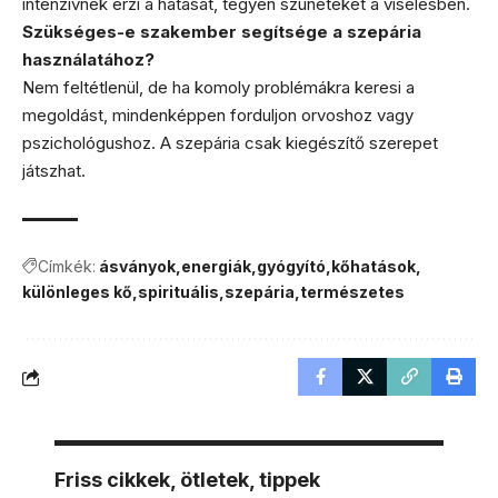
intenzívnek érzi a hatását, tegyen szüneteket a viselésben.
Szükséges-e szakember segítsége a szepária
használatához?
Nem feltétlenül, de ha komoly problémákra keresi a
megoldást, mindenképpen forduljon orvoshoz vagy
pszichológushoz. A szepária csak kiegészítő szerepet
játszhat.
Címkék:
ásványok
energiák
gyógyító
kőhatások
különleges kő
spirituális
szepária
természetes
Friss cikkek, ötletek, tippek