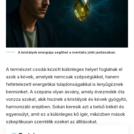
A kristályok energiája segíthet a mentális jólét javításában.
A természet csodái között különleges helyet foglalnak el
azok a kövek, amelyek nemcsak szépségükkel, hanem
feltételezett energetikai tulajdonságaikkal is lenyűgöznek
bennünket. A szepária olyan ásvány, amely évezredek óta
vonzza azokat, akik hisznek a kristályok és kövek gyógyító,
harmonizáló erejében. Sokan keresik azt a belső békét és
egyensúlyt, amit ez a különleges kő ígér, miközben mások
szkeptikusan szemlélik ezeket az állításokat.