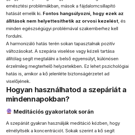
emésztési problémákban, mások a fájdalomcsillapító
hatását emelik ki.
Fontos hangsúlyozni, hogy ezek az
állítások nem helyettesíthetik az orvosi kezelést
, és
minden egészségügyi problémával szakemberhez kell
fordulni.
A harmonizáló hatás terén sokan tapasztalnak pozitív
változásokat. A szepária viselése vagy közeli tartása
állítólag segít megtalálni a belső egyensúlyt, különösen
érzelmileg megterhelő helyzetekben. Ez lehet pszichológiai
hatás is, amikor a kő jelenléte biztonságérzetet ad
viselőjének.
Hogyan használhatod a szepáriát a
mindennapokban?
Meditációs gyakorlatok során
A szepáriát gyakran használják meditáció közben, hogy
elmélyítsék a koncentrációt. Sokak szerint a kő segít