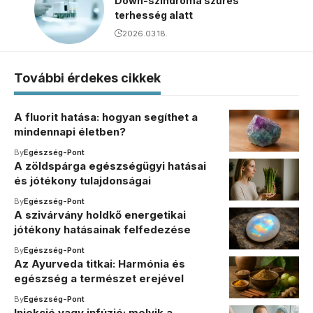
Down-szindróma szűrés
terhesség alatt
2026.03.18.
További érdekes cikkek
A fluorit hatása: hogyan segíthet a
mindennapi életben?
By
Egészség-Pont
A zöldspárga egészségügyi hatásai
és jótékony tulajdonságai
By
Egészség-Pont
A szivárvány holdkő energetikai
jótékony hatásainak felfedezése
By
Egészség-Pont
Az Ayurveda titkai: Harmónia és
egészség a természet erejével
By
Egészség-Pont
Injekció vagy infúzió: melyik a