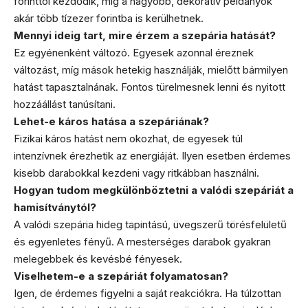
forinttól kezdődik, míg a nagyobb, dekoratív példányok
akár több tízezer forintba is kerülhetnek.
Mennyi ideig tart, mire érzem a szepária hatását?
Ez egyénenként változó. Egyesek azonnal éreznek
változást, míg mások hetekig használják, mielőtt bármilyen
hatást tapasztalnának. Fontos türelmesnek lenni és nyitott
hozzáállást tanúsítani.
Lehet-e káros hatása a szepáriának?
Fizikai káros hatást nem okozhat, de egyesek túl
intenzívnek érezhetik az energiáját. Ilyen esetben érdemes
kisebb darabokkal kezdeni vagy ritkábban használni.
Hogyan tudom megkülönböztetni a valódi szepáriát a
hamisítványtól?
A valódi szepária hideg tapintású, üvegszerű törésfelületű
és egyenletes fényű. A mesterséges darabok gyakran
melegebbek és kevésbé fényesek.
Viselhetem-e a szepáriát folyamatosan?
Igen, de érdemes figyelni a saját reakciókra. Ha túlzottan