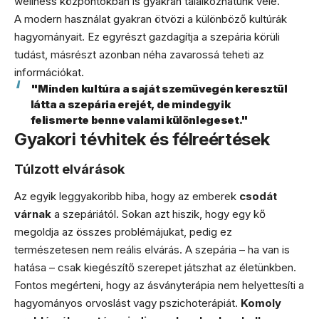
wellness központokban is gyakran találkozhatunk vele.
A modern használat gyakran ötvözi a különböző kultúrák
hagyományait. Ez egyrészt gazdagítja a szepária körüli
tudást, másrészt azonban néha zavarossá teheti az
információkat.
"Minden kultúra a saját szemüvegén keresztül
látta a szepária erejét, de mindegyik
felismerte benne valami különlegeset."
Gyakori tévhitek és félreértések
Túlzott elvárások
Az egyik leggyakoribb hiba, hogy az emberek
csodát
várnak
a szepáriától. Sokan azt hiszik, hogy egy kő
megoldja az összes problémájukat, pedig ez
természetesen nem reális elvárás. A szepária – ha van is
hatása – csak kiegészítő szerepet játszhat az életünkben.
Fontos megérteni, hogy az ásványterápia nem helyettesíti a
hagyományos orvoslást vagy pszichoterápiát.
Komoly