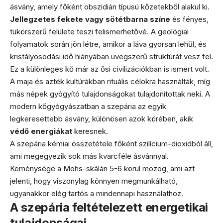
ásvány, amely főként obszidián típusú kőzetekből alakul ki.
Jellegzetes fekete vagy sötétbarna színe
és fényes,
tükörszerű felülete teszi felismerhetővé. A geológiai
folyamatok során jön létre, amikor a láva gyorsan lehűl, és
kristályosodási idő hiányában üvegszerű struktúrát vesz fel.
Ez a különleges kő már az ősi civilizációkban is ismert volt.
A maja és azték kultúrákban rituális célokra használták, míg
más népek gyógyító tulajdonságokat tulajdonítottak neki. A
modern kőgyógyászatban a szepária az egyik
legkeresettebb ásvány, különösen azok körében, akik
védő energiákat
keresnek.
A szepária kémiai összetétele főként szilícium-dioxidból áll,
ami megegyezik sok más kvarcféle ásvánnyal.
Keménysége a Mohs-skálán 5-6 körül mozog, ami azt
jelenti, hogy viszonylag könnyen megmunkálható,
ugyanakkor elég tartós a mindennapi használathoz.
A szepária feltételezett energetikai
tulajdonságai