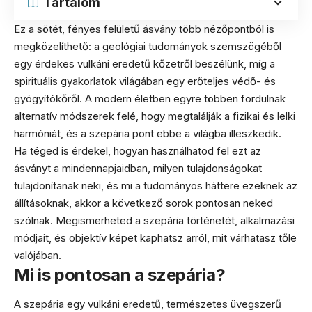
Tartalom
Ez a sötét, fényes felületű ásvány több nézőpontból is
megközelíthető: a geológiai tudományok szemszögéből
egy érdekes vulkáni eredetű kőzetről beszélünk, míg a
spirituális gyakorlatok világában egy erőteljes védő- és
gyógyítókőről. A modern életben egyre többen fordulnak
alternatív módszerek felé, hogy megtalálják a fizikai és lelki
harmóniát, és a szepária pont ebbe a világba illeszkedik.
Ha téged is érdekel, hogyan használhatod fel ezt az
ásványt a mindennapjaidban, milyen tulajdonságokat
tulajdonítanak neki, és mi a tudományos háttere ezeknek az
állításoknak, akkor a következő sorok pontosan neked
szólnak. Megismerheted a szepária történetét, alkalmazási
módjait, és objektív képet kaphatsz arról, mit várhatasz tőle
valójában.
Mi is pontosan a szepária?
A szepária egy vulkáni eredetű, természetes üvegszerű