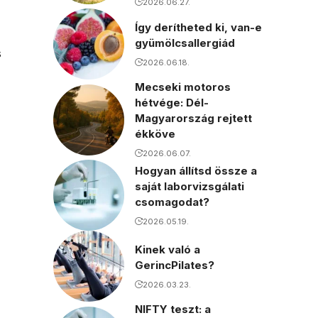
2026.06.27.
Így derítheted ki, van-e
gyümölcsallergiád
s
2026.06.18.
Mecseki motoros
hétvége: Dél-
Magyarország rejtett
ékköve
2026.06.07.
Hogyan állítsd össze a
saját laborvizsgálati
csomagodat?
2026.05.19.
Kinek való a
GerincPilates?
2026.03.23.
NIFTY teszt: a