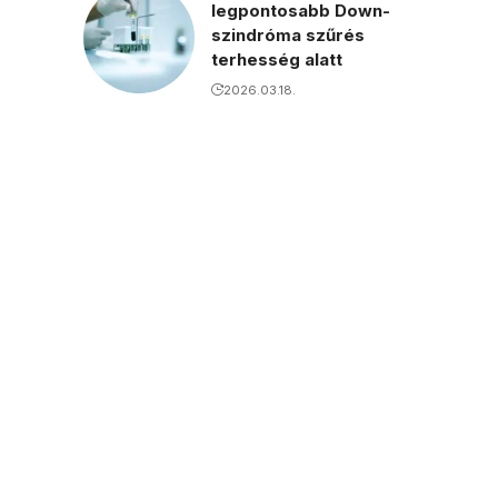
legpontosabb Down-
szindróma szűrés
terhesség alatt
2026.03.18.