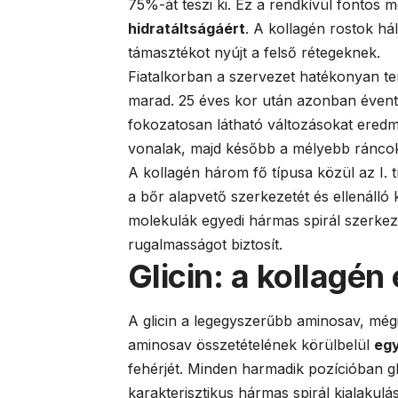
75%-át teszi ki. Ez a rendkívül fontos 
hidratáltságáért
. A kollagén rostok há
támasztékot nyújt a felső rétegeknek.
Fiatalkorban a szervezet hatékonyan ter
marad. 25 éves kor után azonban évent
fokozatosan látható változásokat ered
vonalak, majd később a mélyebb ráncok
A kollagén három fő típusa közül az I. 
a bőr alapvető szerkezetét és ellenáll
molekulák egyedi hármas spirál szerkez
rugalmasságot biztosít.
Glicin: a kollagén
A glicin a legegyszerűbb aminosav, mégi
aminosav összetételének körülbelül
egy
fehérjét. Minden harmadik pozícióban gli
karakterisztikus hármas spirál kialakulás