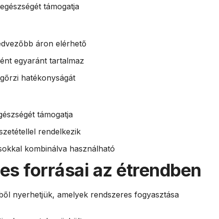
r egészségét támogatja
kedvezőbb áron elérhető
lagént egyaránt tartalmaz
egőrzi hatékonyságát
egészségét támogatja
szetétellel rendelkezik
usokkal kombinálva használható
tes forrásai az étrendben
rből nyerhetjük, amelyek rendszeres fogyasztása