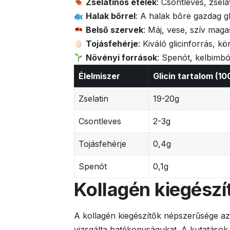
Zselatinos ételek
: Csontleves, zsela
Halak bőrrel
: A halak bőre gazdag g
Belső szervek
: Máj, vese, szív mag
Tojásfehérje
: Kiváló glicinforrás, k
Növényi források
: Spenót, kelbimb
Élelmiszer
Glicin tartalom (1
Zselatin
19-20g
Csontleves
2-3g
Tojásfehérje
0,4g
Spenót
0,1g
Kollagén kiegész
A kollagén kiegészítők népszerűsége a
vizsgálta hatékonyságukat. A kutatások