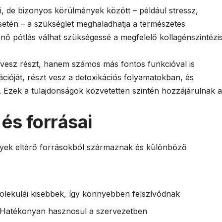
i, de bizonyos körülmények között – például stressz,
 esetén – a szükséglet meghaladhatja a természetes
ténő pótlás válhat szükségessé a megfelelő kollagénszintézi
 vesz részt, hanem számos más fontos funkcióval is
ációját, részt vesz a detoxikációs folyamatokban, és
. Ezek a tulajdonságok közvetetten szintén hozzájárulnak a
 és forrásai
elyek eltérő forrásokból származnak és különböző
molekulái kisebbek, így könnyebben felszívódnak
 Hatékonyan hasznosul a szervezetben