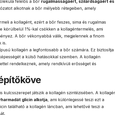
molekula felelős a bőr
rugalmasságáért, szilárdságáért és
lózatot alkotnak a bőr mélyebb rétegeiben, amely
meli a kollagént, ezért a bőr feszes, sima és rugalmas
e körülbelül 1%-kal csökken a kollagéntermelés, ami
ményez. A bőr vékonyabbá válik, megjelennek a finom
 is.
típusú kollagén a legfontosabb a bőr számára. Ez biztosítja
ó képességét a külső hatásokkal szemben. A kollagén
ettel rendelkeznek, amely rendkívüli erősséget és
 építőköve
s kulcsszerepet játszik a kollagén szintézisében. A kollagé
harmadát glicin alkotja
, ami különlegessé teszi ezt a
cin található a kollagén láncban, ami lehetővé teszi a
át.