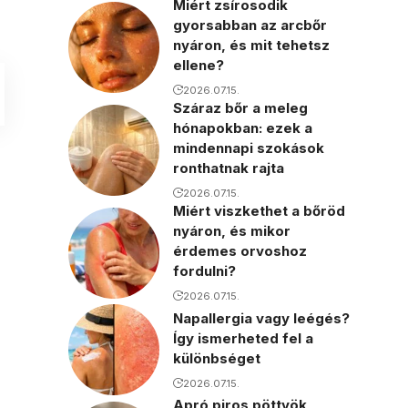
Miért zsírosodik
gyorsabban az arcbőr
nyáron, és mit tehetsz
ellene?
2026.07.15.
Száraz bőr a meleg
hónapokban: ezek a
mindennapi szokások
ronthatnak rajta
2026.07.15.
Miért viszkethet a bőröd
nyáron, és mikor
érdemes orvoshoz
fordulni?
2026.07.15.
Napallergia vagy leégés?
Így ismerheted fel a
különbséget
2026.07.15.
Apró piros pöttyök