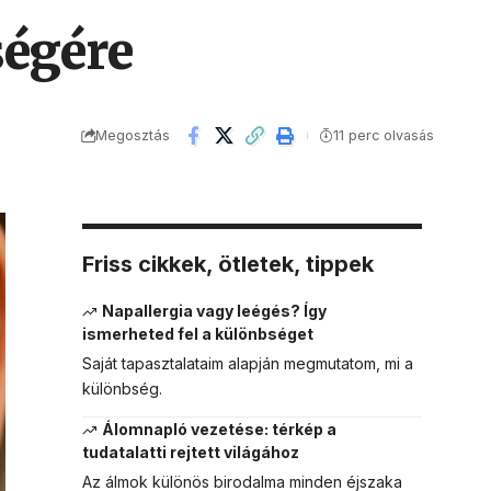
ségére
Megosztás
11 perc olvasás
Friss cikkek, ötletek, tippek
Napallergia vagy leégés? Így
ismerheted fel a különbséget
Saját tapasztalataim alapján megmutatom, mi a
különbség.
Álomnapló vezetése: térkép a
tudatalatti rejtett világához
Az álmok különös birodalma minden éjszaka