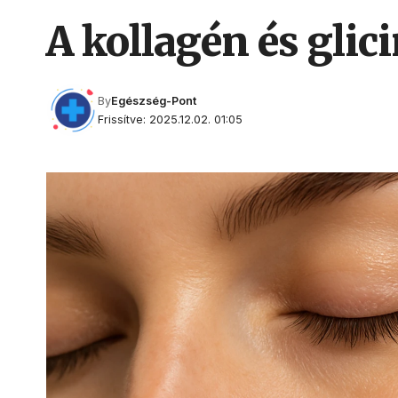
A kollagén és glic
By
Egészség-Pont
Frissítve: 2025.12.02. 01:05