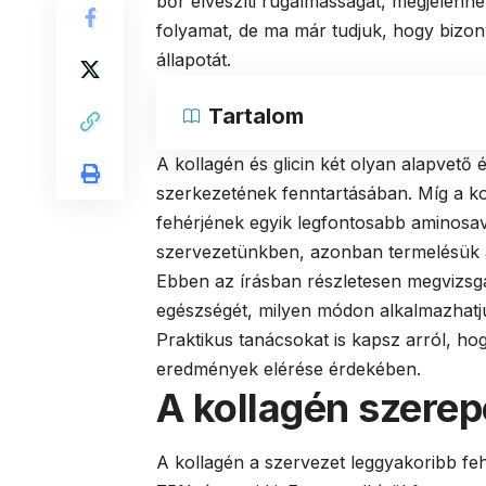
bőr elveszíti rugalmasságát, megjelenne
folyamat, de ma már tudjuk, hogy bizon
állapotát.
Tartalom
A kollagén és glicin két olyan alapvető
szerkezetének fenntartásában. Míg a koll
fehérjének egyik legfontosabb aminosa
szervezetünkben, azonban termelésük a
Ebben az írásban részletesen megvizsg
egészségét, milyen módon alkalmazhatju
Praktikus tanácsokat is kapsz arról, ho
eredmények elérése érdekében.
A kollagén szerep
A kollagén a szervezet leggyakoribb fe