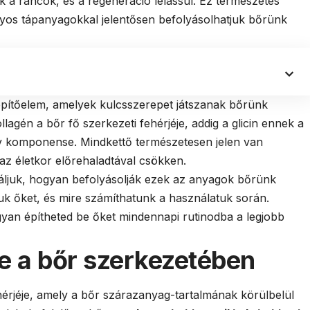
k a ráncok, és a regeneráció lelassul. Ez természetes
yos tápanyagokkal jelentősen befolyásolhatjuk bőrünk
 építőelem, amelyek kulcsszerepet játszanak bőrünk
agén a bőr fő szerkezeti fehérjéje, addig a glicin ennek a
v komponense. Mindkettő természetesen jelen van
z életkor előrehaladtával csökken.
áljuk, hogyan befolyásolják ezek az anyagok bőrünk
k őket, és mire számíthatunk a használatuk során.
gyan építheted be őket mindennapi rutinodba a legjobb
e a bőr szerkezetében
hérjéje, amely a bőr szárazanyag-tartalmának körülbelül