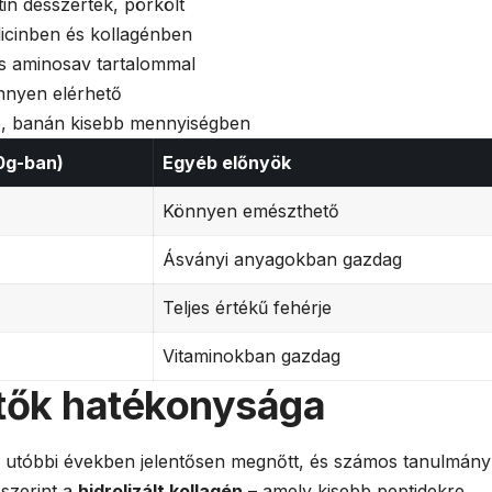
tin desszertek, pörkölt
licinben és kollagénben
as aminosav tartalommal
önnyen elérhető
ó, banán kisebb mennyiségben
00g-ban)
Egyéb előnyök
Könnyen emészthető
Ásványi anyagokban gazdag
Teljes értékű fehérje
Vitaminokban gazdag
ítők hatékonysága
z utóbbi években jelentősen megnőtt, és számos tanulmány
 szerint a
hidrolizált kollagén
– amely kisebb peptidekre