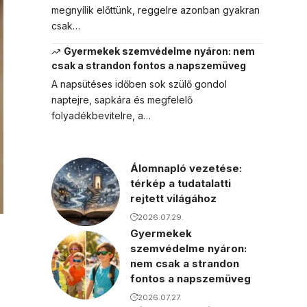
megnyílik előttünk, reggelre azonban gyakran
csak…
Gyermekek szemvédelme nyáron: nem
csak a strandon fontos a napszemüveg
A napsütéses időben sok szülő gondol
naptejre, sapkára és megfelelő
folyadékbevitelre, a…
Álomnapló vezetése:
térkép a tudatalatti
rejtett világához
2026.07.29.
Gyermekek
szemvédelme nyáron:
nem csak a strandon
fontos a napszemüveg
2026.07.27.