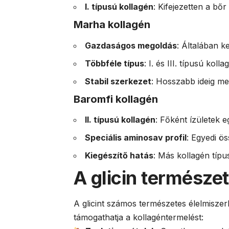
I. típusú kollagén
: Kifejezetten a bő
Marha kollagén
Gazdaságos megoldás
: Általában 
Többféle típus
: I. és III. típusú kol
Stabil szerkezet
: Hosszabb ideig m
Baromfi kollagén
II. típusú kollagén
: Főként ízületek 
Speciális aminosav profil
: Egyedi ös
Kiegészítő hatás
: Más kollagén típ
A glicin természe
A glicint számos természetes élelmisze
támogathatja a kollagéntermelést: