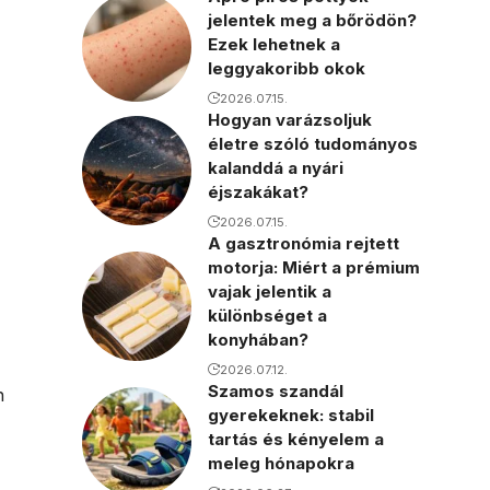
jelentek meg a bőrödön?
Ezek lehetnek a
leggyakoribb okok
2026.07.15.
Hogyan varázsoljuk
életre szóló tudományos
kalanddá a nyári
éjszakákat?
2026.07.15.
A gasztronómia rejtett
motorja: Miért a prémium
vajak jelentik a
különbséget a
konyhában?
2026.07.12.
Szamos szandál
n
gyerekeknek: stabil
tartás és kényelem a
meleg hónapokra