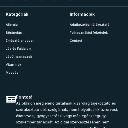
Kategóriák
Információk
Allergia
Adatkezelési tájékoztató
Bőrápolás
Felhasználási feltételek
Emésztőrendszer
Contact
Láz és Fájdalom
Légúti panaszok
Vitaminok
Mozgás
Fontos!
Az oldalon megjelenő tartalmak kizárólag tájékoztató és
szórakoztató célt szolgálnak, nem helyettesítik az orvosi,
állatorvosi, gyógyszerészi vagy más egészségügyi
szakember tanácsát. Az oldal szerkesztésében nem