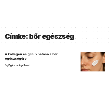
Címke:
bőr egészség
A kollagén és glicin hatása a bőr
egészségére
By
Egészség-Pont
Your one-stop resource for
medical news and