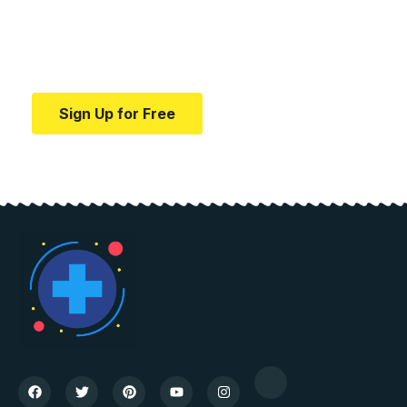
education.
Your one-stop resource for medical news and
education.
Sign Up for Free