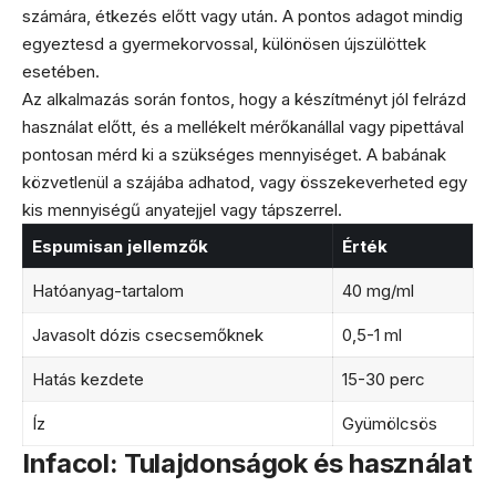
számára, étkezés előtt vagy után. A pontos adagot mindig
egyeztesd a gyermekorvossal, különösen újszülöttek
esetében.
Az alkalmazás során fontos, hogy a készítményt jól felrázd
használat előtt, és a mellékelt mérőkanállal vagy pipettával
pontosan mérd ki a szükséges mennyiséget. A babának
közvetlenül a szájába adhatod, vagy összekeverheted egy
kis mennyiségű anyatejjel vagy tápszerrel.
Espumisan jellemzők
Érték
Hatóanyag-tartalom
40 mg/ml
Javasolt dózis csecsemőknek
0,5-1 ml
Hatás kezdete
15-30 perc
Íz
Gyümölcsös
Infacol: Tulajdonságok és használat