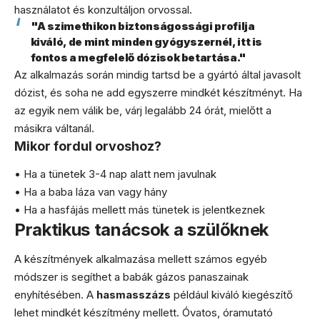
használatot és konzultáljon orvossal.
"A szimethikon biztonságossági profilja
kiváló, de mint minden gyógyszernél, itt is
fontos a megfelelő dózisok betartása."
Az alkalmazás során mindig tartsd be a gyártó által javasolt
dózist, és soha ne add egyszerre mindkét készítményt. Ha
az egyik nem válik be, várj legalább 24 órát, mielőtt a
másikra váltanál.
Mikor fordul orvoshoz?
• Ha a tünetek 3-4 nap alatt nem javulnak
• Ha a baba láza van vagy hány
• Ha a hasfájás mellett más tünetek is jelentkeznek
Praktikus tanácsok a szülőknek
A készítmények alkalmazása mellett számos egyéb
módszer is segíthet a babák gázos panaszainak
enyhítésében. A
hasmasszázs
például kiváló kiegészítő
lehet mindkét készítmény mellett. Óvatos, óramutató