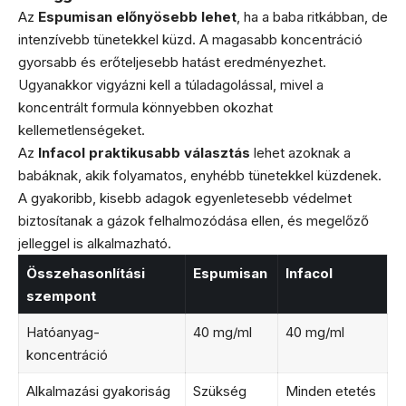
Az
Espumisan előnyösebb lehet
, ha a baba ritkábban, de
intenzívebb tünetekkel küzd. A magasabb koncentráció
gyorsabb és erőteljesebb hatást eredményezhet.
Ugyanakkor vigyázni kell a túladagolással, mivel a
koncentrált formula könnyebben okozhat
kellemetlenségeket.
Az
Infacol praktikusabb választás
lehet azoknak a
babáknak, akik folyamatos, enyhébb tünetekkel küzdenek.
A gyakoribb, kisebb adagok egyenletesebb védelmet
biztosítanak a gázok felhalmozódása ellen, és megelőző
jelleggel is alkalmazható.
Összehasonlítási
Espumisan
Infacol
szempont
Hatóanyag-
40 mg/ml
40 mg/ml
koncentráció
Alkalmazási gyakoriság
Szükség
Minden etetés