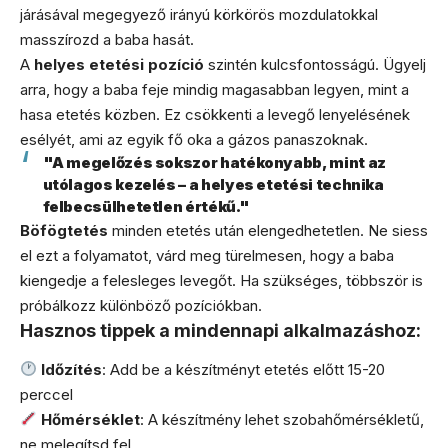
járásával megegyező irányú körkörös mozdulatokkal
masszírozd a baba hasát.
A
helyes etetési pozíció
szintén kulcsfontosságú. Ügyelj
arra, hogy a baba feje mindig magasabban legyen, mint a
hasa etetés közben. Ez csökkenti a levegő lenyelésének
esélyét, ami az egyik fő oka a gázos panaszoknak.
"A megelőzés sokszor hatékonyabb, mint az
utólagos kezelés – a helyes etetési technika
felbecsülhetetlen értékű."
Böfögtetés
minden etetés után elengedhetetlen. Ne siess
el ezt a folyamatot, várd meg türelmesen, hogy a baba
kiengedje a felesleges levegőt. Ha szükséges, többször is
próbálkozz különböző pozíciókban.
Hasznos tippek a mindennapi alkalmazáshoz:
Időzítés
: Add be a készítményt etetés előtt 15-20
perccel
Hőmérséklet
: A készítmény lehet szobahőmérsékletű,
ne melegítsd fel