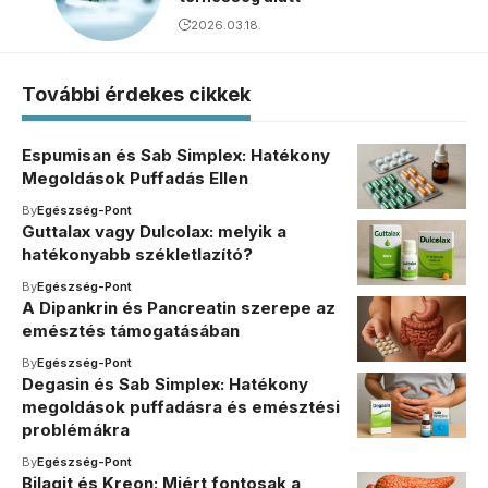
2026.03.18.
További érdekes cikkek
Espumisan és Sab Simplex: Hatékony
Megoldások Puffadás Ellen
By
Egészség-Pont
Guttalax vagy Dulcolax: melyik a
hatékonyabb székletlazító?
By
Egészség-Pont
A Dipankrin és Pancreatin szerepe az
emésztés támogatásában
By
Egészség-Pont
Degasin és Sab Simplex: Hatékony
megoldások puffadásra és emésztési
problémákra
By
Egészség-Pont
Bilagit és Kreon: Miért fontosak a