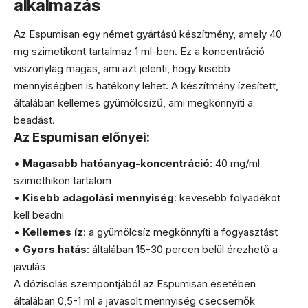
alkalmazás
Az Espumisan egy német gyártású készítmény, amely 40
mg szimetikont tartalmaz 1 ml-ben. Ez a koncentráció
viszonylag magas, ami azt jelenti, hogy kisebb
mennyiségben is hatékony lehet. A készítmény ízesített,
általában kellemes gyümölcsízű, ami megkönnyíti a
beadást.
Az Espumisan előnyei:
•
Magasabb hatóanyag-koncentráció
: 40 mg/ml
szimethikon tartalom
•
Kisebb adagolási mennyiség
: kevesebb folyadékot
kell beadni
•
Kellemes íz
: a gyümölcsíz megkönnyíti a fogyasztást
•
Gyors hatás
: általában 15-30 percen belül érezhető a
javulás
A dózisolás szempontjából az Espumisan esetében
általában 0,5-1 ml a javasolt mennyiség csecsemők