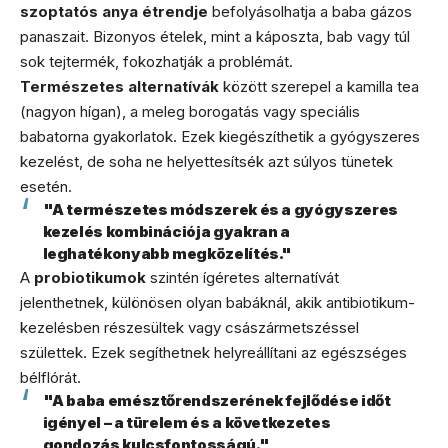
szoptatós anya étrendje
befolyásolhatja a baba gázos
panaszait. Bizonyos ételek, mint a káposzta, bab vagy túl
sok tejtermék, fokozhatják a problémát.
Természetes alternatívák
között szerepel a kamilla tea
(nagyon hígan), a meleg borogatás vagy speciális
babatorna gyakorlatok. Ezek kiegészíthetik a gyógyszeres
kezelést, de soha ne helyettesítsék azt súlyos tünetek
esetén.
"A természetes módszerek és a gyógyszeres
kezelés kombinációja gyakran a
leghatékonyabb megközelítés."
A
probiotikumok
szintén ígéretes alternatívát
jelenthetnek, különösen olyan babáknál, akik antibiotikum-
kezelésben részesültek vagy császármetszéssel
születtek. Ezek segíthetnek helyreállítani az egészséges
bélflórát.
"A baba emésztőrendszerének fejlődése időt
igényel – a türelem és a következetes
gondozás kulcsfontosságú."