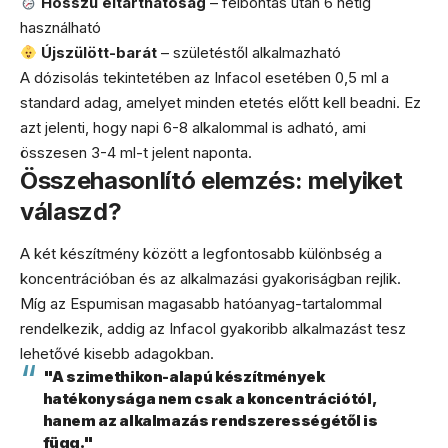
Hosszú eltarthatóság
– felbontás után 6 hétig
használható
Újszülött-barát
– születéstől alkalmazható
A dózisolás tekintetében az Infacol esetében 0,5 ml a
standard adag, amelyet minden etetés előtt kell beadni. Ez
azt jelenti, hogy napi 6-8 alkalommal is adható, ami
összesen 3-4 ml-t jelent naponta.
Összehasonlító elemzés: melyiket
válaszd?
A két készítmény között a legfontosabb különbség a
koncentrációban és az alkalmazási gyakoriságban rejlik.
Míg az Espumisan magasabb hatóanyag-tartalommal
rendelkezik, addig az Infacol gyakoribb alkalmazást tesz
lehetővé kisebb adagokban.
"A szimethikon-alapú készítmények
hatékonysága nem csak a koncentrációtól,
hanem az alkalmazás rendszerességétől is
függ."