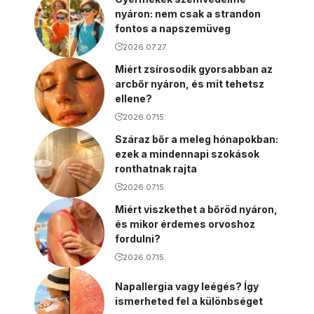
nyáron: nem csak a strandon
fontos a napszemüveg
2026.07.27.
Miért zsírosodik gyorsabban az
arcbőr nyáron, és mit tehetsz
ellene?
2026.07.15.
Száraz bőr a meleg hónapokban:
ezek a mindennapi szokások
ronthatnak rajta
2026.07.15.
Miért viszkethet a bőröd nyáron,
és mikor érdemes orvoshoz
fordulni?
2026.07.15.
Napallergia vagy leégés? Így
ismerheted fel a különbséget