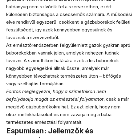
hatóanyag nem szívódik fel a szervezetben, ezért
különösen biztonságos a csecsemők számára. A működési
elve rendkívül egyszerű: csökkenti a gázbuborékok felületi
feszültségét, így azok könnyebben egyesülnek és
távoznak a szervezetből.
Az emésztőrendszerben felgyülemlett gázok gyakran apró
buborékokban vannak jelen, amelyek nehezen tudnak
távozni. A szimethikon hatására ezek a kis buborékok
nagyobb egységekké állnak össze, amelyek már
könnyebben távozhatnak természetes úton – böfögés
vagy szélhajtás formájában.
Fontos megjegyezni, hogy a szimethikon nem
befolyásolja magát az emésztési folyamatot
, csak a már
meglévő gázbuborékokra hat. Ez azt jelenti, hogy nem
okoz mellékhatásokat és nem zavarja meg a baba
természetes emésztési folyamatait.
Espumisan: Jellemzők és