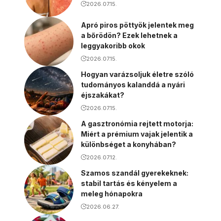
2026.07.15.
Apró piros pöttyök jelentek meg
a bőrödön? Ezek lehetnek a
leggyakoribb okok
2026.07.15.
Hogyan varázsoljuk életre szóló
tudományos kalanddá a nyári
éjszakákat?
2026.07.15.
A gasztronómia rejtett motorja:
Miért a prémium vajak jelentik a
különbséget a konyhában?
2026.07.12.
Szamos szandál gyerekeknek:
stabil tartás és kényelem a
meleg hónapokra
2026.06.27.