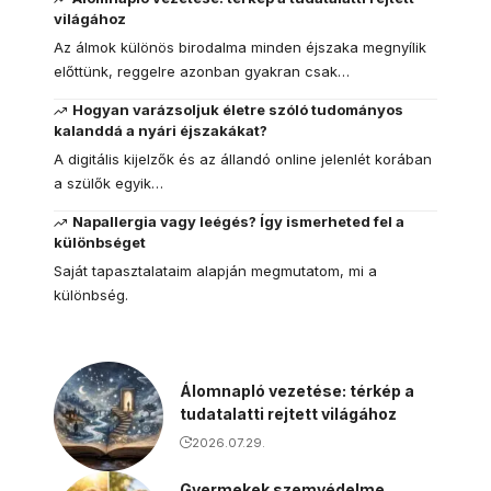
világához
Az álmok különös birodalma minden éjszaka megnyílik
előttünk, reggelre azonban gyakran csak…
Hogyan varázsoljuk életre szóló tudományos
kalanddá a nyári éjszakákat?
A digitális kijelzők és az állandó online jelenlét korában
a szülők egyik…
Napallergia vagy leégés? Így ismerheted fel a
különbséget
Saját tapasztalataim alapján megmutatom, mi a
különbség.
Álomnapló vezetése: térkép a
tudatalatti rejtett világához
2026.07.29.
Gyermekek szemvédelme