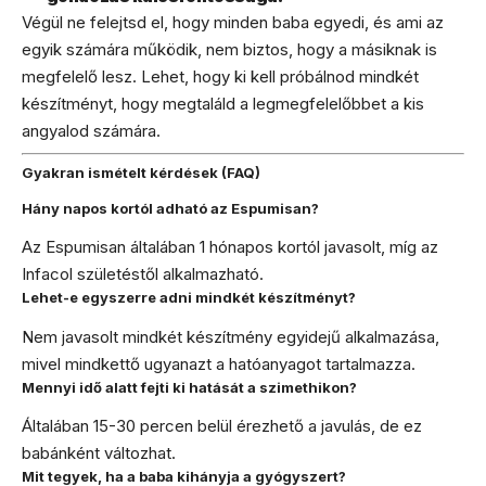
Végül ne felejtsd el, hogy minden baba egyedi, és ami az
egyik számára működik, nem biztos, hogy a másiknak is
megfelelő lesz. Lehet, hogy ki kell próbálnod mindkét
készítményt, hogy megtaláld a legmegfelelőbbet a kis
angyalod számára.
Gyakran ismételt kérdések (FAQ)
Hány napos kortól adható az Espumisan?
Az Espumisan általában 1 hónapos kortól javasolt, míg az
Infacol születéstől alkalmazható.
Lehet-e egyszerre adni mindkét készítményt?
Nem javasolt mindkét készítmény egyidejű alkalmazása,
mivel mindkettő ugyanazt a hatóanyagot tartalmazza.
Mennyi idő alatt fejti ki hatását a szimethikon?
Általában 15-30 percen belül érezhető a javulás, de ez
babánként változhat.
Mit tegyek, ha a baba kihányja a gyógyszert?