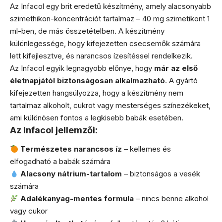
Az Infacol egy brit eredetű készítmény, amely alacsonyabb
szimethikon-koncentrációt tartalmaz – 40 mg szimetikont 1
ml-ben, de más összetételben. A készítmény
különlegessége, hogy kifejezetten csecsemők számára
lett kifejlesztve, és narancsos ízesítéssel rendelkezik.
Az Infacol egyik legnagyobb előnye, hogy
már az első
életnapjától biztonságosan alkalmazható
. A gyártó
kifejezetten hangsúlyozza, hogy a készítmény nem
tartalmaz alkoholt, cukrot vagy mesterséges színezékeket,
ami különösen fontos a legkisebb babák esetében.
Az Infacol jellemzői:
Természetes narancsos íz
– kellemes és
elfogadható a babák számára
Alacsony nátrium-tartalom
– biztonságos a vesék
számára
Adalékanyag-mentes formula
– nincs benne alkohol
vagy cukor