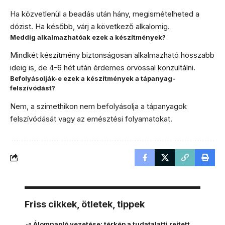
Ha közvetlenül a beadás után hány, megismételheted a
dózist. Ha később, várj a következő alkalomig.
Meddig alkalmazhatóak ezek a készítmények?
Mindkét készítmény biztonságosan alkalmazható hosszabb
ideig is, de 4-6 hét után érdemes orvossal konzultálni.
Befolyásolják-e ezek a készítmények a tápanyag-
felszívódást?
Nem, a szimethikon nem befolyásolja a tápanyagok
felszívódását vagy az emésztési folyamatokat.
Friss cikkek, ötletek, tippek
Álomnapló vezetése: térkép a tudatalatti rejtett