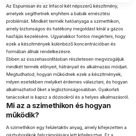
Az Espumisan és az Infacol két népszerű készítmény,
amelyek segíthetnek enyhíteni a babák emésztési
problémáit. Mindkét termék hatóanyaga a szimethikon,
amely biztonságos és hatékony megoldást kínál a gázos
hasfájás kezelésére. Ugyanakkor fontos megérteni, hogy
ezek a készítmények különböző koncentrációban és
formában állnak rendelkezésre.
Ebben az összehasonlításban részletesen megvizsgáljuk
mindkét termék előnyeit, hátrányait és alkalmazási módjait.
Megtudhatod, hogyan működnek ezek a készítmények,
milyen esetekben melyiket érdemes választani, és hogyan
alkalmazhatod őket a legbiztonságosabban. Gyakorlati
tanácsokat is kapsz a dózisokról és a helyes alkalmazásról.
Mi az a szimethikon és hogyan
működik?
A szimethikon egy felületaktív anyag, amely kifejezetten a
gázbuborékok felszámolására lett kifejlesztve. Ez a