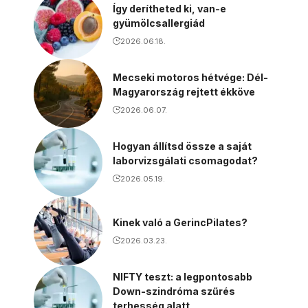
Így derítheted ki, van-e
gyümölcsallergiád
2026.06.18.
Mecseki motoros hétvége: Dél-
Magyarország rejtett ékköve
2026.06.07.
Hogyan állítsd össze a saját
laborvizsgálati csomagodat?
2026.05.19.
Kinek való a GerincPilates?
2026.03.23.
NIFTY teszt: a legpontosabb
Down-szindróma szűrés
terhesség alatt