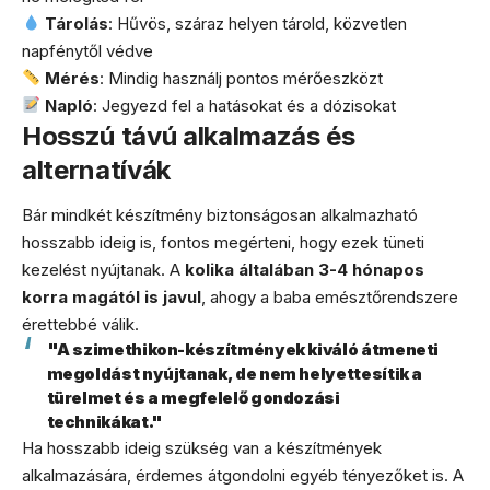
Tárolás
: Hűvös, száraz helyen tárold, közvetlen
napfénytől védve
Mérés
: Mindig használj pontos mérőeszközt
Napló
: Jegyezd fel a hatásokat és a dózisokat
Hosszú távú alkalmazás és
alternatívák
Bár mindkét készítmény biztonságosan alkalmazható
hosszabb ideig is, fontos megérteni, hogy ezek tüneti
kezelést nyújtanak. A
kolika általában 3-4 hónapos
korra magától is javul
, ahogy a baba emésztőrendszere
érettebbé válik.
"A szimethikon-készítmények kiváló átmeneti
megoldást nyújtanak, de nem helyettesítik a
türelmet és a megfelelő gondozási
technikákat."
Ha hosszabb ideig szükség van a készítmények
alkalmazására, érdemes átgondolni egyéb tényezőket is. A