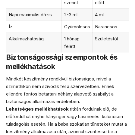
szerint
előtt
Napi maximális dózis
2-3 ml
4 ml
Íz
Gyümölcsös
Narancsos
Alkalmazhatóság
1 hónap
Születéstől
felett
Biztonságossági szempontok és
mellékhatások
Mindkét készítmény rendkívül biztonságos, mivel a
szimethikon nem szívódik fel a szervezetben. Ennek
ellenére fontos betartani néhány alapvető szabályt a
biztonságos alkalmazás érdekében.
Lehetséges mellékhatások
ritkán fordulnak elő, de
előfordulhat enyhe hányinger vagy hasmenés, különösen
túladagolás esetén. Ha a baba szokatlan tüneteket mutat a
készítmény alkalmazása után, azonnal szüntesse be a