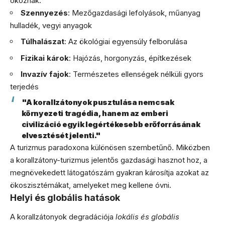
okoznak:
Szennyezés
: Mezőgazdasági lefolyások, műanyag
hulladék, vegyi anyagok
Túlhalászat
: Az ökológiai egyensúly felborulása
Fizikai károk
: Hajózás, horgonyzás, építkezések
Invazív fajok
: Természetes ellenségek nélküli gyors
terjedés
"A korallzátonyok pusztulása nemcsak
környezeti tragédia, hanem az emberi
civilizáció egyik legértékesebb erőforrásának
elvesztését jelenti."
A turizmus paradoxona különösen szembetűnő. Miközben
a korallzátony-turizmus jelentős gazdasági hasznot hoz, a
megnövekedett látogatószám gyakran károsítja azokat az
ökoszisztémákat, amelyeket meg kellene óvni.
Helyi és globális hatások
A korallzátonyok degradációja
lokális és globális