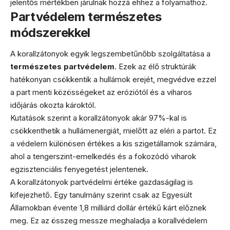
jelentős mértékben járulnak hozzá ehhez a folyamathoz.
Partvédelem természetes
módszerekkel
A korallzátonyok egyik legszembetűnőbb szolgáltatása a
természetes partvédelem
. Ezek az élő struktúrák
hatékonyan csökkentik a hullámok erejét, megvédve ezzel
a part menti közösségeket az eróziótól és a viharos
időjárás okozta károktól.
Kutatások szerint a korallzátonyok akár 97%-kal is
csökkenthetik a hullámenergiát, mielőtt az eléri a partot. Ez
a védelem különösen értékes a kis szigetállamok számára,
ahol a tengerszint-emelkedés és a fokozódó viharok
egzisztenciális fenyegetést jelentenek.
A korallzátonyok partvédelmi értéke gazdaságilag is
kifejezhető. Egy tanulmány szerint csak az Egyesült
Államokban évente 1,8 milliárd dollár értékű kárt előznek
meg. Ez az összeg messze meghaladja a korallvédelem