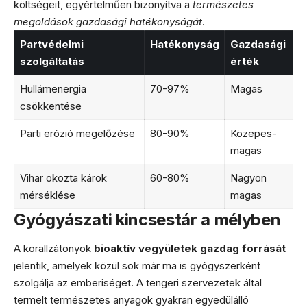
költségeit, egyértelműen bizonyítva a
természetes
megoldások gazdasági hatékonyságát
.
Partvédelmi
Hatékonyság
Gazdasági
szolgáltatás
érték
Hullámenergia
70-97%
Magas
csökkentése
Parti erózió megelőzése
80-90%
Közepes-
magas
Vihar okozta károk
60-80%
Nagyon
mérséklése
magas
Gyógyászati kincsestár a mélyben
A korallzátonyok
bioaktív vegyületek gazdag forrását
jelentik, amelyek közül sok már ma is gyógyszerként
szolgálja az emberiséget. A tengeri szervezetek által
termelt természetes anyagok gyakran egyedülálló