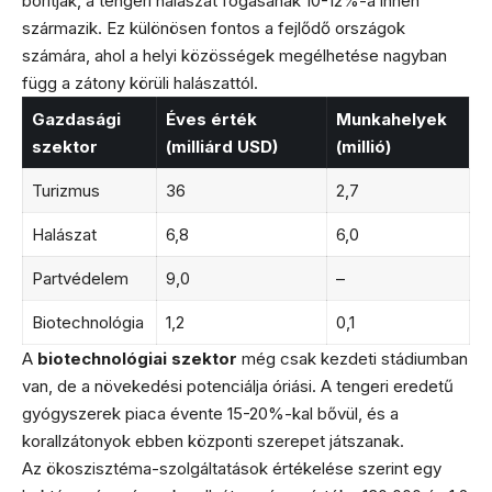
borítják, a tengeri halászat fogásának 10-12%-a innen
származik. Ez különösen fontos a fejlődő országok
számára, ahol a helyi közösségek megélhetése nagyban
függ a zátony körüli halászattól.
Gazdasági
Éves érték
Munkahelyek
szektor
(milliárd USD)
(millió)
Turizmus
36
2,7
Halászat
6,8
6,0
Partvédelem
9,0
–
Biotechnológia
1,2
0,1
A
biotechnológiai szektor
még csak kezdeti stádiumban
van, de a növekedési potenciálja óriási. A tengeri eredetű
gyógyszerek piaca évente 15-20%-kal bővül, és a
korallzátonyok ebben központi szerepet játszanak.
Az ökoszisztéma-szolgáltatások értékelése szerint egy