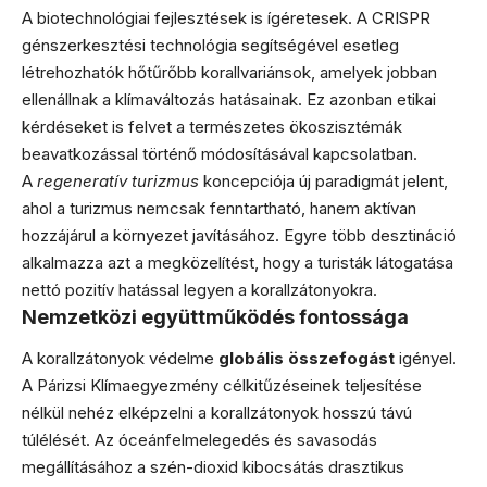
A biotechnológiai fejlesztések is ígéretesek. A CRISPR
génszerkesztési technológia segítségével esetleg
létrehozhatók hőtűrőbb korallvariánsok, amelyek jobban
ellenállnak a klímaváltozás hatásainak. Ez azonban etikai
kérdéseket is felvet a természetes ökoszisztémák
beavatkozással történő módosításával kapcsolatban.
A
regeneratív turizmus
koncepciója új paradigmát jelent,
ahol a turizmus nemcsak fenntartható, hanem aktívan
hozzájárul a környezet javításához. Egyre több desztináció
alkalmazza azt a megközelítést, hogy a turisták látogatása
nettó pozitív hatással legyen a korallzátonyokra.
Nemzetközi együttműködés fontossága
A korallzátonyok védelme
globális összefogást
igényel.
A Párizsi Klímaegyezmény célkitűzéseinek teljesítése
nélkül nehéz elképzelni a korallzátonyok hosszú távú
túlélését. Az óceánfelmelegedés és savasodás
megállításához a szén-dioxid kibocsátás drasztikus