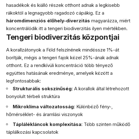
hasadékok és kiálló részek otthont adnak a legkisebb
rákoktól a legnagyobb ragadozó cápákig. Ez a
háromdimenziós élőhely-diverzitás
magyarázza, miért
koncentrálódik itt a tengeri biodiverzitás ilyen mértékben.
Tengeri biodiverzitás központjai
A korallzátonyok a Föld felszínének mindössze 1%-át
borítják, mégis a tengeri fajok közel 25%-ának adnak
otthont. Ez a rendkívüli koncentráció több tényező
együttes hatásának eredménye, amelyek között a
legfontosabbak:
Strukturális sokszínűség
: A korallok által létrehozott
bonyolult térbeli struktúra
Mikroklíma változatosság
: Különböző fény-,
hőmérséklet- és áramlási viszonyok
Táplálékláncok komplexitása
: Több szinten működő
táplálkozási kapcsolatok