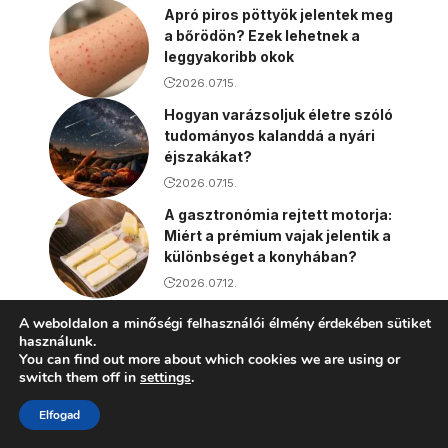
Apró piros pöttyök jelentek meg
a bőrödön? Ezek lehetnek a
leggyakoribb okok
2026.07.15.
Hogyan varázsoljuk életre szóló
tudományos kalanddá a nyári
éjszakákat?
2026.07.15.
A gasztronómia rejtett motorja:
Miért a prémium vajak jelentik a
különbséget a konyhában?
2026.07.12.
Szamos szandál gyerekeknek:
A weboldalon a minőségi felhasználói élmény érdekében sütiket
stabil tartás és kényelem a
használunk.
meleg hónapokra
You can find out more about which cookies we are using or
switch them off in
settings
.
2026.06.27.
Elfogad
Így derítheted ki, van-e
gyümölcsallergiád