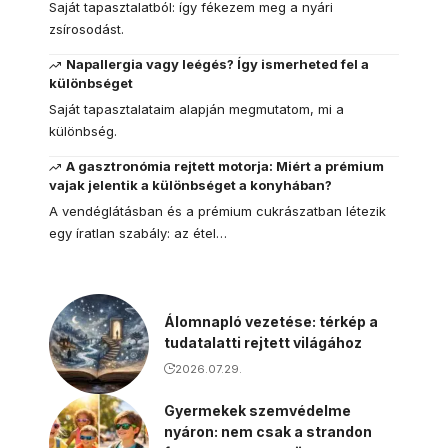
Saját tapasztalatból: így fékezem meg a nyári
zsírosodást.
Napallergia vagy leégés? Így ismerheted fel a
különbséget
Saját tapasztalataim alapján megmutatom, mi a
különbség.
A gasztronómia rejtett motorja: Miért a prémium
vajak jelentik a különbséget a konyhában?
A vendéglátásban és a prémium cukrászatban létezik
egy íratlan szabály: az étel…
Álomnapló vezetése: térkép a
tudatalatti rejtett világához
2026.07.29.
Gyermekek szemvédelme
nyáron: nem csak a strandon