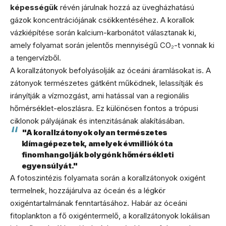
képességük
révén járulnak hozzá az üvegházhatású
gázok koncentrációjának csökkentéséhez. A korallok
vázkiépítése során kalcium-karbonátot választanak ki,
amely folyamat során jelentős mennyiségű CO₂-t vonnak ki
a tengervízből.
A korallzátonyok befolyásolják az óceáni áramlásokat is. A
zátonyok természetes gátként működnek, lelassítják és
irányítják a vízmozgást, ami hatással van a regionális
hőmérséklet-eloszlásra. Ez különösen fontos a trópusi
ciklonok pályájának és intenzitásának alakításában.
"A korallzátonyok olyan természetes
klímagépezetek, amelyek évmilliók óta
finomhangolják bolygónk hőmérsékleti
egyensúlyát."
A fotoszintézis folyamata során a korallzátonyok oxigént
termelnek, hozzájárulva az óceán és a légkör
oxigéntartalmának fenntartásához. Habár az óceáni
fitoplankton a fő oxigéntermelő, a korallzátonyok lokálisan