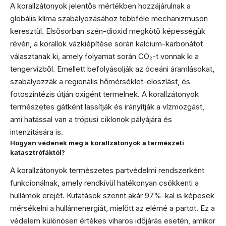
A korallzátonyok jelentős mértékben hozzájárulnak a
globális klíma szabályozásához többféle mechanizmuson
keresztül. Elsősorban szén-dioxid megkötő képességük
révén, a korallok vázkiépítése során kalcium-karbonátot
választanak ki, amely folyamat során CO₂-t vonnak ki a
tengervízből. Emellett befolyásolják az óceáni áramlásokat,
szabályozzák a regionális hőmérséklet-eloszlást, és
fotoszintézis útján oxigént termelnek. A korallzátonyok
természetes gátként lassítják és irányítják a vízmozgást,
ami hatással van a trópusi ciklonok pályájára és
intenzitására is.
Hogyan védenek meg a korallzátonyok a természeti
katasztrófáktól?
A korallzátonyok természetes partvédelmi rendszerként
funkcionálnak, amely rendkívül hatékonyan csökkenti a
hullámok erejét. Kutatások szerint akár 97%-kal is képesek
mérsékelni a hullámenergiát, mielőtt az elérné a partot. Ez a
védelem különösen értékes viharos időjárás esetén, amikor