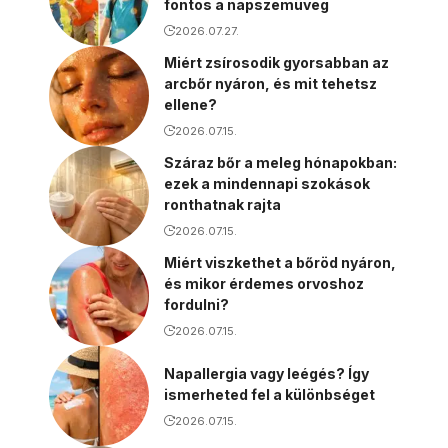
fontos a napszemüveg
2026.07.27.
Miért zsírosodik gyorsabban az
arcbőr nyáron, és mit tehetsz
ellene?
2026.07.15.
Száraz bőr a meleg hónapokban:
ezek a mindennapi szokások
ronthatnak rajta
2026.07.15.
Miért viszkethet a bőröd nyáron,
és mikor érdemes orvoshoz
fordulni?
2026.07.15.
Napallergia vagy leégés? Így
ismerheted fel a különbséget
2026.07.15.