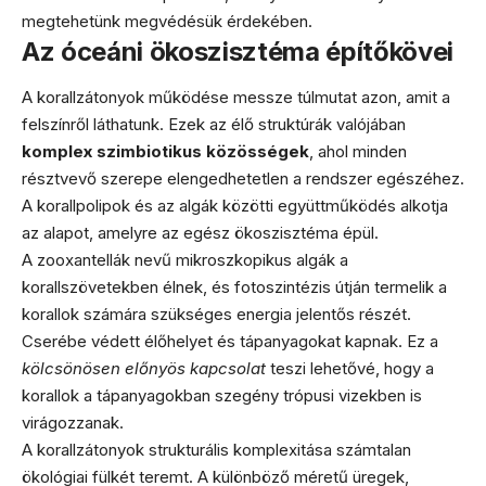
megtehetünk megvédésük érdekében.
Az óceáni ökoszisztéma építőkövei
A korallzátonyok működése messze túlmutat azon, amit a
felszínről láthatunk. Ezek az élő struktúrák valójában
komplex szimbiotikus közösségek
, ahol minden
résztvevő szerepe elengedhetetlen a rendszer egészéhez.
A korallpolipok és az algák közötti együttműködés alkotja
az alapot, amelyre az egész ökoszisztéma épül.
A zooxantellák nevű mikroszkopikus algák a
korallszövetekben élnek, és fotoszintézis útján termelik a
korallok számára szükséges energia jelentős részét.
Cserébe védett élőhelyet és tápanyagokat kapnak. Ez a
kölcsönösen előnyös kapcsolat
teszi lehetővé, hogy a
korallok a tápanyagokban szegény trópusi vizekben is
virágozzanak.
A korallzátonyok strukturális komplexitása számtalan
ökológiai fülkét teremt. A különböző méretű üregek,