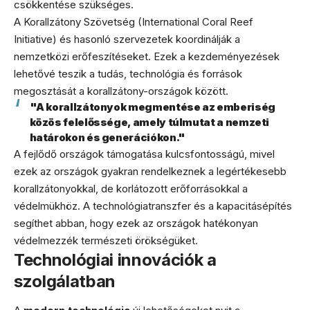
csökkentése szükséges.
A Korallzátony Szövetség (International Coral Reef
Initiative) és hasonló szervezetek koordinálják a
nemzetközi erőfeszítéseket. Ezek a kezdeményezések
lehetővé teszik a tudás, technológia és források
megosztását a korallzátony-országok között.
"A korallzátonyok megmentése az emberiség
közös felelőssége, amely túlmutat a nemzeti
határokon és generációkon."
A fejlődő országok támogatása kulcsfontosságú, mivel
ezek az országok gyakran rendelkeznek a legértékesebb
korallzátonyokkal, de korlátozott erőforrásokkal a
védelmükhöz. A technológiatranszfer és a kapacitásépítés
segíthet abban, hogy ezek az országok hatékonyan
védelmezzék természeti örökségüket.
Technológiai innovációk a
szolgálatban