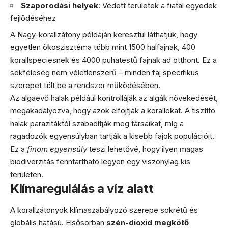
Szaporodási helyek
: Védett területek a fiatal egyedek
fejlődéséhez
A Nagy-korallzátony példáján keresztül láthatjuk, hogy
egyetlen ökoszisztéma több mint 1500 halfajnak, 400
korallspeciesnek és 4000 puhatestű fajnak ad otthont. Ez a
sokféleség nem véletlenszerű – minden faj specifikus
szerepet tölt be a rendszer működésében.
Az algaevő halak például kontrolláják az algák növekedését,
megakadályozva, hogy azok elfojtják a korallokat. A tisztító
halak parazitáktól szabadítják meg társaikat, míg a
ragadozók egyensúlyban tartják a kisebb fajok populációit.
Ez a
finom egyensúly
teszi lehetővé, hogy ilyen magas
biodiverzitás fenntartható legyen egy viszonylag kis
területen.
Klímaregulálás a víz alatt
A korallzátonyok klímaszabályozó szerepe sokrétű és
globális hatású. Elsősorban
szén-dioxid megkötő