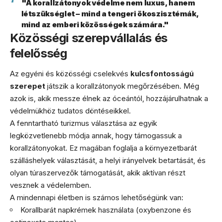
"A korallzátonyok védelme nem luxus, hanem
létszükséglet – mind a tengeri ökoszisztémák,
mind az emberi közösségek számára."
Közösségi szerepvállalás és
felelősség
Az egyéni és közösségi cselekvés
kulcsfontosságú
szerepet
játszik a korallzátonyok megőrzésében. Még
azok is, akik messze élnek az óceántól, hozzájárulhatnak a
védelmükhöz tudatos döntéseikkel.
A fenntartható turizmus választása az egyik
legközvetlenebb módja annak, hogy támogassuk a
korallzátonyokat. Ez magában foglalja a környezetbarát
szálláshelyek választását, a helyi irányelvek betartását, és
olyan túraszervezők támogatását, akik aktívan részt
vesznek a védelemben.
A mindennapi életben is számos lehetőségünk van:
Korallbarát napkrémek használata (oxybenzone és