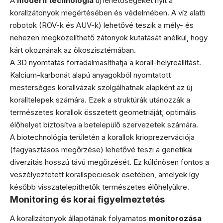
A
modern technológia
új lehetőségeket nyit a
korallzátonyok megértésében és védelmében. A víz alatti
robotok (ROV-k és AUV-k) lehetővé teszik a mély- és
nehezen megközelíthető zátonyok kutatását anélkül, hogy
kárt okoznának az ökoszisztémában.
A 3D nyomtatás forradalmasíthatja a korall-helyreállítást.
Kalcium-karbonát alapú anyagokból nyomtatott
mesterséges korallvázak szolgálhatnak alapként az új
koralltelepek számára. Ezek a struktúrák utánozzák a
természetes korallok összetett geometriáját, optimális
élőhelyet biztosítva a betelepülő szervezetek számára.
A biotechnológia területén a korallok krioprezervációja
(fagyasztásos megőrzése) lehetővé teszi a genetikai
diverzitás hosszú távú megőrzését. Ez különösen fontos a
veszélyeztetett korallspeciesek esetében, amelyek így
később visszatelepíthetők természetes élőhelyükre.
Monitoring és korai figyelmeztetés
A korallzátonyok állapotának folyamatos
monitorozása