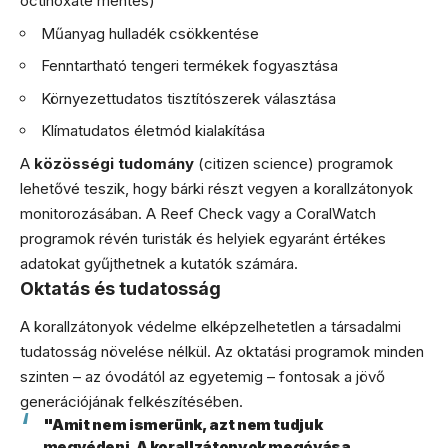
octinoxate mentes)
Műanyag hulladék csökkentése
Fenntartható tengeri termékek fogyasztása
Környezettudatos tisztítószerek választása
Klímatudatos életmód kialakítása
A
közösségi tudomány
(citizen science) programok
lehetővé teszik, hogy bárki részt vegyen a korallzátonyok
monitorozásában. A Reef Check vagy a CoralWatch
programok révén turisták és helyiek egyaránt értékes
adatokat gyűjthetnek a kutatók számára.
Oktatás és tudatosság
A korallzátonyok védelme elképzelhetetlen a társadalmi
tudatosság növelése nélkül. Az oktatási programok minden
szinten – az óvodától az egyetemig – fontosak a jövő
generációjának felkészítésében.
"Amit nem ismerünk, azt nem tudjuk
megvédeni. A korallzátonyok megóvása