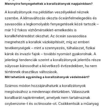
Mennyire fenyegetettek a korallzátonyok napjainkban?
A korallzátonyok ma példátlan veszélyekkel néznek
szembe. A klímaváltozás okozta óceánfelmelegedés és
savasodás a legkomolyabb fenyegetések közé tartozik –
már 1-2 fokos vízhőmérséklet-emelkedés is
korallkifehéredést okozhat. Az óceán savasodása
megnehezíti a korallok vázkiépítését, míg az emberi
tevékenységek – mint a szennyezés, túlhalászat, fizikai
károk és invazív fajok – további nyomást gyakorolnak. A
jelenlegi tendenciák szerint a korallzátonyok jelentős része
súlyosan károsodhat a következő évtizedekben, ha nem
történnek drasztikus változások.
Mit tehetünk egyénileg a korallzátonyok védelméért?
Számos módon hozzájárulhatunk a korallzátonyok
megóvásához a mindennapi életünkben. Válasszunk
korallbarát napkrémeket, amelyek nem tartalmaznak
oxybenzone-t és octinoxate-ot. Csökkentsük a műanyag