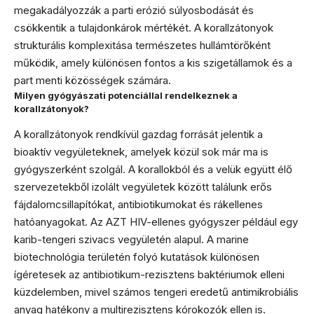
megakadályozzák a parti erózió súlyosbodását és
csökkentik a tulajdonkárok mértékét. A korallzátonyok
strukturális komplexitása természetes hullámtörőként
működik, amely különösen fontos a kis szigetállamok és a
part menti közösségek számára.
Milyen gyógyászati potenciállal rendelkeznek a
korallzátonyok?
A korallzátonyok rendkívül gazdag forrását jelentik a
bioaktív vegyületeknek, amelyek közül sok már ma is
gyógyszerként szolgál. A korallokból és a velük együtt élő
szervezetekből izolált vegyületek között találunk erős
fájdalomcsillapítókat, antibiotikumokat és rákellenes
hatóanyagokat. Az AZT HIV-ellenes gyógyszer például egy
karib-tengeri szivacs vegyületén alapul. A marine
biotechnológia területén folyó kutatások különösen
ígéretesek az antibiotikum-rezisztens baktériumok elleni
küzdelemben, mivel számos tengeri eredetű antimikrobiális
anyag hatékony a multirezisztens kórokozók ellen is.