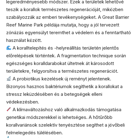
legeredményesebb módszer. Ezek a területek lehetővé
teszik a korallok természetes regenerációját, miközben
szabályozzák az emberi tevékenységeket. A Great Barrier
Reef Marine Park példája mutatja, hogy a jól tervezett
zónázás egyensúlyt teremthet a védelem és a fenntartható
használat között.
A koralltelepítés és -helyreállítás területén jelentős
előrelépések történtek. A fragmentation technique során
egészséges koralldarabokat ültetnek át károsodott
területekre, felgyorsítva a természetes regenerációt.
A probiotikus kezelések új reményt jelentenek.
Bizonyos hasznos baktériumok segíthetik a korallokat a
stressz leküzdésében és a betegségek elleni
védekezésben.
A klímaváltozáshoz való alkalmazkodás támogatása
genetikai módszerekkel is lehetséges. A hőtűrőbb
korallvariánsok szelektív tenyésztése segíthet a jövőbeli
felmelegedés túlélésében.