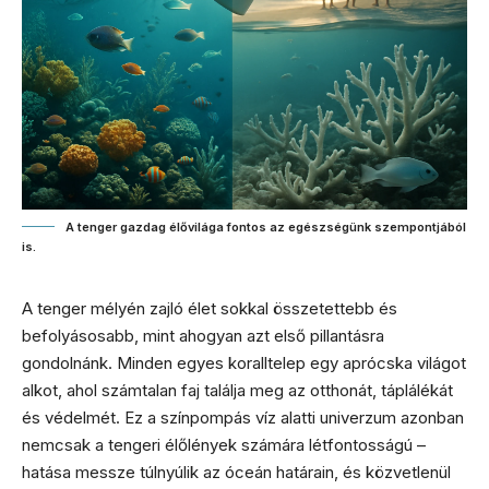
A tenger gazdag élővilága fontos az egészségünk szempontjából
is.
A tenger mélyén zajló élet sokkal összetettebb és
befolyásosabb, mint ahogyan azt első pillantásra
gondolnánk. Minden egyes koralltelep egy aprócska világot
alkot, ahol számtalan faj találja meg az otthonát, táplálékát
és védelmét. Ez a színpompás víz alatti univerzum azonban
nemcsak a tengeri élőlények számára létfontosságú –
hatása messze túlnyúlik az óceán határain, és közvetlenül