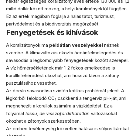
hektár egészséges korallzátony éves értéke 130 000 és 1,2
millió dollár között mozog, a helyi körülményektől függően.
Ez az érték magában foglalja a halászatot, turizmust,
partvédelmet és a biodiverzitás megőrzését.
Fenyegetések és kihívások
A korallzátonyok ma
példátlan veszélyekkel
néznek
szembe. A klímaváltozás okozta óceánfelmelegedés és
savasodás a legkomolyabb fenyegetések között szerepel.
A víz hőmérsékletének már 1-2 fokos emelkedése is
korallkifehéredést okozhat, ami hosszú távon a zátony
pusztulásához vezethet.
Az óceán savasodása szintén kritikus problémát jelent. A
légkörből feloldódó CO₂ csökkenti a tengervíz pH-ját, ami
megnehezíti a korallok számára a vázkiépítést. Ez a
folyamat
lassú, de visszafordíthatatlan
változásokat
okozhat a zátonyok szerkezetében.
Az emberi tevékenység közvetlen hatásai is súlyos károkat