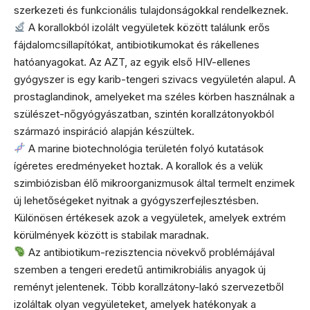
szerkezeti és funkcionális tulajdonságokkal rendelkeznek.
A korallokból izolált vegyületek között találunk erős
fájdalomcsillapítókat, antibiotikumokat és rákellenes
hatóanyagokat. Az AZT, az egyik első HIV-ellenes
gyógyszer is egy karib-tengeri szivacs vegyületén alapul. A
prostaglandinok, amelyeket ma széles körben használnak a
szülészet-nőgyógyászatban, szintén korallzátonyokból
származó inspiráció alapján készültek.
A marine biotechnológia területén folyó kutatások
ígéretes eredményeket hoztak. A korallok és a velük
szimbiózisban élő mikroorganizmusok által termelt enzimek
új lehetőségeket nyitnak a gyógyszerfejlesztésben.
Különösen értékesek azok a vegyületek, amelyek extrém
körülmények között is stabilak maradnak.
Az antibiotikum-rezisztencia növekvő problémájával
szemben a tengeri eredetű antimikrobiális anyagok új
reményt jelentenek. Több korallzátony-lakó szervezetből
izoláltak olyan vegyületeket, amelyek hatékonyak a