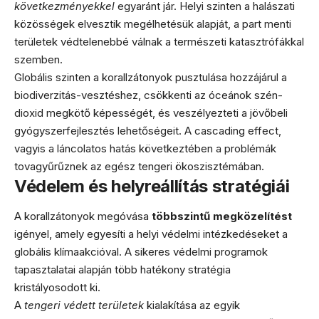
következményekkel
egyaránt jár. Helyi szinten a halászati
közösségek elvesztik megélhetésük alapját, a part menti
területek védtelenebbé válnak a természeti katasztrófákkal
szemben.
Globális szinten a korallzátonyok pusztulása hozzájárul a
biodiverzitás-vesztéshez, csökkenti az óceánok szén-
dioxid megkötő képességét, és veszélyezteti a jövőbeli
gyógyszerfejlesztés lehetőségeit. A cascading effect,
vagyis a láncolatos hatás következtében a problémák
tovagyűrűznek az egész tengeri ökoszisztémában.
Védelem és helyreállítás stratégiái
A korallzátonyok megóvása
többszintű megközelítést
igényel, amely egyesíti a helyi védelmi intézkedéseket a
globális klímaakcióval. A sikeres védelmi programok
tapasztalatai alapján több hatékony stratégia
kristályosodott ki.
A
tengeri védett területek
kialakítása az egyik