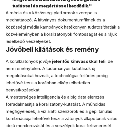
tudással és megértéssel kezdődik."
A média és a közösségi platformok szerepe is
meghatározó. A látványos dokumentumfilmek és a
közösségi média kampányok hatékonyan tudatosíthatják a
közvéleményben a korallzátonyok fontosságát és a rájuk
leselkedő veszélyeket.
Jövőbeli kilátások és remény
A korallzátonyok jövője
jelentős kihívásokkal teli
, de
nem reménytelen. A tudományos kutatások új
megoldásokat hoznak, a technológiai fejlődés pedig
lehetővé teszi a korábban elképzelhetetlen
beavatkozásokat.
A mesterséges intelligencia és a big data elemzés
forradalmasítja a korallzátony-kutatást. A műholdas
megfigyelések, a víz alatti szenzorok és a gépi tanulás
kombinációja lehetővé teszi a zátonyok állapotának valós
idejű monitorozását és a veszélyek korai felismerését.