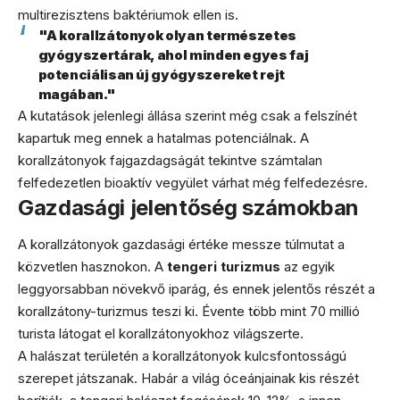
multirezisztens baktériumok ellen is.
"A korallzátonyok olyan természetes
gyógyszertárak, ahol minden egyes faj
potenciálisan új gyógyszereket rejt
magában."
A kutatások jelenlegi állása szerint még csak a felszínét
kapartuk meg ennek a hatalmas potenciálnak. A
korallzátonyok fajgazdagságát tekintve számtalan
felfedezetlen bioaktív vegyület várhat még felfedezésre.
Gazdasági jelentőség számokban
A korallzátonyok gazdasági értéke messze túlmutat a
közvetlen hasznokon. A
tengeri turizmus
az egyik
leggyorsabban növekvő iparág, és ennek jelentős részét a
korallzátony-turizmus teszi ki. Évente több mint 70 millió
turista látogat el korallzátonyokhoz világszerte.
A halászat területén a korallzátonyok kulcsfontosságú
szerepet játszanak. Habár a világ óceánjainak kis részét