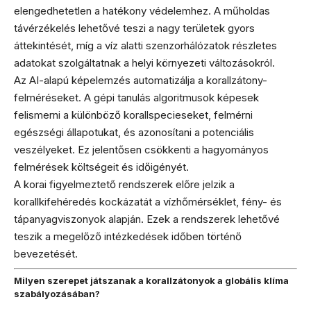
elengedhetetlen a hatékony védelemhez. A műholdas
távérzékelés lehetővé teszi a nagy területek gyors
áttekintését, míg a víz alatti szenzorhálózatok részletes
adatokat szolgáltatnak a helyi környezeti változásokról.
Az AI-alapú képelemzés automatizálja a korallzátony-
felméréseket. A gépi tanulás algoritmusok képesek
felismerni a különböző korallspecieseket, felmérni
egészségi állapotukat, és azonosítani a potenciális
veszélyeket. Ez jelentősen csökkenti a hagyományos
felmérések költségeit és időigényét.
A korai figyelmeztető rendszerek előre jelzik a
korallkifehéredés kockázatát a vízhőmérséklet, fény- és
tápanyagviszonyok alapján. Ezek a rendszerek lehetővé
teszik a megelőző intézkedések időben történő
bevezetését.
Milyen szerepet játszanak a korallzátonyok a globális klíma
szabályozásában?