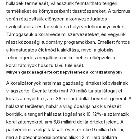
hulladék termelését, válasszunk fenntartható tengeri
termékeket és környezetbarát tisztítószereket. A turizmus
során részesítsük előnyben a környezettudatos
szolgáltatókat és tartsuk be a helyi védelmi irányelveket.
Támogassuk a korallvédelmi szervezeteket, és vegyünk
részt közösségi tudomány programokban. Emellett fontos
a klímatudatos életmód kialakítása, mivel a globális
felmelegedés megállítása nélkül nehéz elképzelni a
korallzátonyok hosszú távú túlélését.
Milyen gazdasági értéket képviselnek a korallzátonyok?
A korallzátonyok hatalmas gazdasági értéket képviselnek
világszerte. Évente több mint 70 millió turista látogat el
korallzátonyokhoz, ami 36 milliárd dollár bevételt generál. A
halászat területén, habár a világ óceánjainak kis részét
borítják, a tengeri halászat fogásának 10-12%-a származik
korallzátonyokról, ami 6,8 milliárd dollár értéket jelent. A
partvédelmi szolgáltatásaik éves értéke 9 milliárd dollár,
míg a biotechnológiai potenciáljuk 1,2 milliárd dollárra