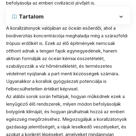
befolyásolja az emberi civilizáció jövőjét is.
Tartalom
A korallzátonyok valójában az óceán esőerdői, ahol a
biodiverzitás koncentrációja meghaladja még a szárazföldi
trópusi erdőkét is. Ezek az élő építmények nemcsak
otthont adnak a tengeri fajok egynegyedének, hanem
aktívan formálják az óceán kémiai összetételét,
szabályozzák a víz hőmérsékletét, és természetes
védelmet nyújtanak a part menti közösségek számára.
Ugyanakkor a korallok gyógyászati potenciálja is
felbecsülhetetlen értéket képvisel.
Az alábbi sorok során feltárjuk, hogyan működnek ezek a
lenyűgöző élő rendszerek, milyen módon befolyásolják
bolygónk klímáját, és hogyan járulhatnak hozzá az emberi
egészség megőrzéséhez. Megvizsgáljuk a korallzátonyok
gazdasági jelentőségét, a rájuk leselkedő veszélyeket, és
azokat a konkrét lépéseket, amelyeket mindannyian