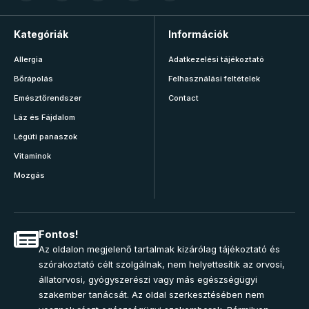
Kategóriák
Információk
Allergia
Adatkezelési tájékoztató
Bőrápolás
Felhasználási feltételek
Emésztőrendszer
Contact
Láz és Fájdalom
Légúti panaszok
Vitaminok
Mozgás
Fontos!
Az oldalon megjelenő tartalmak kizárólag tájékoztató és
szórakoztató célt szolgálnak, nem helyettesítik az orvosi,
állatorvosi, gyógyszerészi vagy más egészségügyi
szakember tanácsát. Az oldal szerkesztésében nem