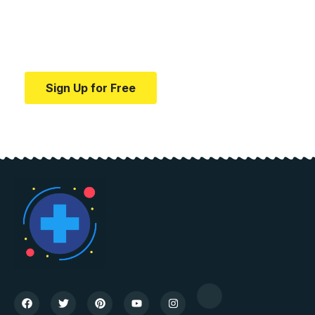
education.
Your one-stop resource for medical news and
education.
Sign Up for Free