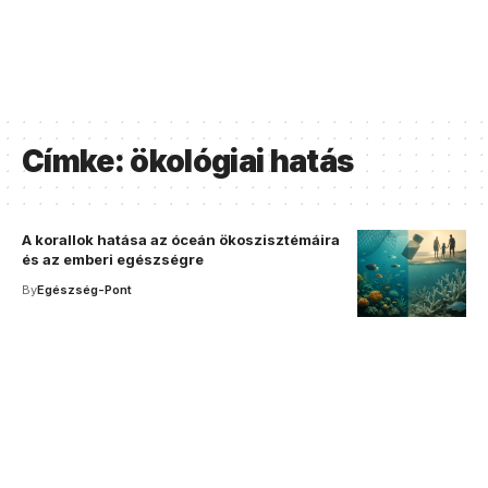
Címke:
ökológiai hatás
A korallok hatása az óceán ökoszisztémáira
és az emberi egészségre
By
Egészség-Pont
Your one-stop resource for
medical news and