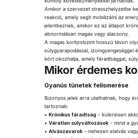
komoly következményekkel járhatnak.
Amikor a szervezet stresszhelyzetbe ke
reakció, amely segít mobilizálni az ene
jelentkeznek, amikor ez az állapot kró
abnormálisan magas vagy alacsony.
A magas kortizolszint hosszú távon oly
súlygyarapodással, izomgyengeséggel és
kórt okozhatja, amely fáradtsággal, súl
Mikor érdemes kor
Gyanús tünetek felismerése
Bizonyos jelek arra utalhatnak, hogy ér
tartoznak:
•
Krónikus fáradtság
– különösen akko
•
Váratlan súlyváltozások
– mind a gy
•
Alvászavarok
– nehezen elalvás vagy