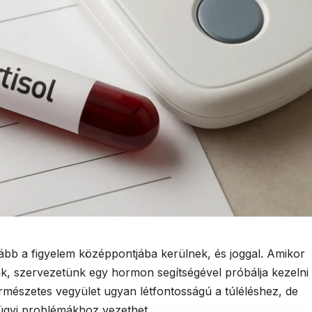
kább a figyelem középpontjába kerülnek, és joggal. Amikor
k, szervezetünk egy hormon segítségével próbálja kezelni
természetes vegyület ugyan létfontosságú a túléléshez, de
ügyi problémákhoz vezethet.