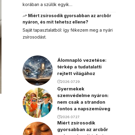
korában a szülők egyik…
Miért zsírosodik gyorsabban az arcbőr
nyáron, és mit tehetsz ellene?
Saját tapasztalatból: így fékezem meg a nyári
zsírosodást.
Álomnapló vezetése:
térkép a tudatalatti
rejtett világához
2026.07.29.
Gyermekek
szemvédelme nyáron:
nem csak a strandon
fontos a napszemüveg
2026.07.27.
Miért zsírosodik
gyorsabban az arcbőr