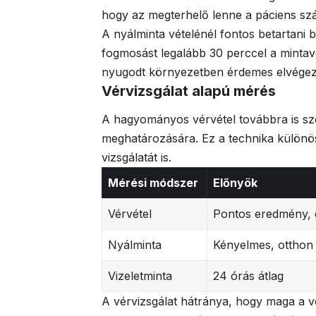
hogy az megterhelő lenne a páciens sz
A nyálminta vételénél fontos betartani b
fogmosást legalább 30 perccel a mintavét
nyugodt környezetben érdemes elvégezni
Vérvizsgálat alapú mérés
A hagyományos vérvétel továbbra is szé
meghatározására. Ez a technika különö
vizsgálatát is.
Mérési módszer
Előnyök
Vérvétel
Pontos eredmény,
Nyálminta
Kényelmes, otthon
Vizeletminta
24 órás átlag
A vérvizsgálat hátránya, hogy maga a vé