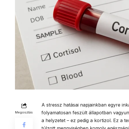
A stressz hatásai napjainkban egyre in
folyamatosan feszült állapotban vagyun
Megosztás
a helyzetet – ez pedig a kortizol. Ez a 
túlzott mennyiségben komoly egészség