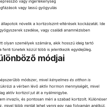
epresszió vagy ingerlékenység
gfázások vagy lassú gyógyulás
llapotok növelik a kortizolszint-eltérések kockázatát. Ide
s gyógyszerek szedése, vagy családi anamnézisben
tt olyan személyek számára, akik hosszú ideig tartó
fenti tünetek közül több is jelentkezik egyidejűleg.
különböző módjai
 népszerűbb módszer, mivel
kényelmes és otthon is
l tükrözi a vérben lévő aktív hormon mennyiségét, mivel
ag aktív kortizol jut át a nyálmirigybe.
m invazív, és pontosan méri a szabad kortizolt. Különöse
z, mivel több mintát lehet venni egy nap folyamán anélkül,