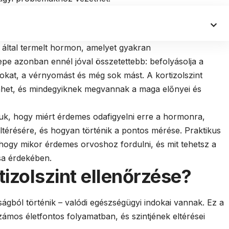
 által termelt hormon, amelyet gyakran
e azonban ennél jóval összetettebb: befolyásolja a
okat, a vérnyomást és még sok mást. A kortizolszint
het, és mindegyiknek megvannak a maga előnyei és
uk, hogy miért érdemes odafigyelni erre a hormonra,
eltérésére, és hogyan történik a pontos mérése. Praktikus
hogy mikor érdemes orvoshoz fordulni, és mit tehetsz a
sa érdekében.
tizolszint ellenőrzése?
ágból történik – valódi egészségügyi indokai vannak. Ez a
ámos életfontos folyamatban, és szintjének eltérései