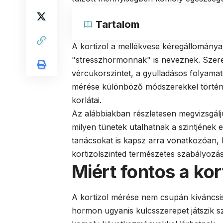
Tartalom
A kortizol a mellékvese kéregállománya
"stresszhormonnak" is neveznek. Szerep
vércukorszintet, a gyulladásos folyamat
mérése különböző módszerekkel történ
korlátai.
Az alábbiakban részletesen megvizsgálj
milyen tünetek utalhatnak a szintjének 
tanácsokat is kapsz arra vonatkozóan, 
kortizolszinted természetes szabályozá
Miért fontos a kor
A kortizol mérése nem csupán kíváncsis
hormon ugyanis kulcsszerepet játszik sz