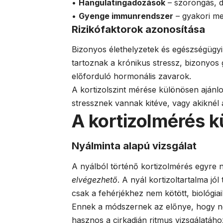
•
Hangulatingadozások
– szorongás, d
•
Gyenge immunrendszer
– gyakori me
Rizikófaktorok azonosítása
Bizonyos élethelyzetek és egészségügyi á
tartoznak a krónikus stressz, bizonyo
előforduló hormonális zavarok.
A kortizolszint mérése különösen ajánlo
stressznek vannak kitéve, vagy akiknél a 
A kortizolmérés 
Nyálminta alapú vizsgálat
A nyálból történő kortizolmérés egyre
elvégezhető
. A nyál kortizoltartalma jó
csak a fehérjékhez nem kötött, biológiail
Ennek a módszernek az előnye, hogy ne
hasznos a cirkadián ritmus vizsgálatáho