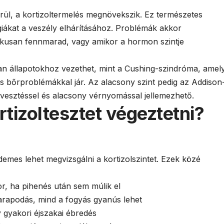
rül, a kortizoltermelés megnövekszik. Ez természetes
rgiákat a veszély elhárításához. Problémák akkor
nikusan fennmarad, vagy amikor a hormon szintje
an állapotokhoz vezethet, mint a Cushing-szindróma, amel
 bőrproblémákkal jár. Az alacsony szint pedig az Addison
yvesztéssel és alacsony vérnyomással jellemezhető.
tizoltesztet végeztetni?
demes lehet megvizsgálni a kortizolszintet. Ezek közé
r, ha pihenés után sem múlik el
arapodás, mind a fogyás gyanús lehet
 gyakori éjszakai ébredés