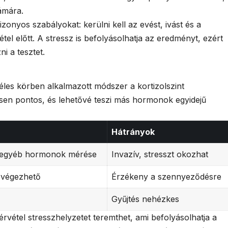
ámára.
izonyos szabályokat: kerülni kell az evést, ivást és a
el előtt. A stressz is befolyásolhatja az eredményt, ezért
 a tesztet.
les körben alkalmazott módszer a kortizolszint
sen pontos, és lehetővé teszi más hormonok egyidejű
Hátrányok
 egyéb hormonok mérése
Invazív, stresszt okozhat
 végezhető
Érzékeny a szennyeződésre
Gyűjtés nehézkes
rvétel stresszhelyzetet teremthet, ami befolyásolhatja a