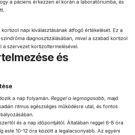
, hogy a páciens érkezzen el korán a laboratóriumba, és
t.
 kortizol napi kiválasztásának átfogó értékelését. Ez a
zindróma diagnosztizálásában, mivel a szabad kortizol
ál a szervezet kortizoltermelésével.
telmezése és
rtése
adozik a nap folyamán.
Reggel a legmagasabb
, majd
rkadián ritmus egészséges működésre utal, és fontos
zabályozásában.
ertől és a nap időpontjától. Általában reggel 6-8 óra
íg este 10-12 óra között a legalacsonyabb. Az egyéni