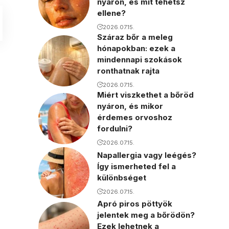
nyáron, és mit tehetsz
ellene?
2026.07.15.
Száraz bőr a meleg
hónapokban: ezek a
mindennapi szokások
ronthatnak rajta
2026.07.15.
Miért viszkethet a bőröd
nyáron, és mikor
érdemes orvoshoz
fordulni?
2026.07.15.
Napallergia vagy leégés?
Így ismerheted fel a
különbséget
2026.07.15.
Apró piros pöttyök
jelentek meg a bőrödön?
Ezek lehetnek a