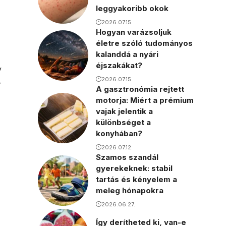
leggyakoribb okok
2026.07.15.
Hogyan varázsoljuk
életre szóló tudományos
kalanddá a nyári
éjszakákat?
y
2026.07.15.
-
A gasztronómia rejtett
motorja: Miért a prémium
vajak jelentik a
különbséget a
konyhában?
2026.07.12.
Szamos szandál
gyerekeknek: stabil
tartás és kényelem a
meleg hónapokra
2026.06.27.
Így derítheted ki, van-e