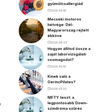
gyümölcsallergiád
2026.06.18.
Mecseki motoros
hétvége: Dél-
Magyarország rejtett
ékköve
2026.06.07.
Hogyan állítsd össze a
saját laborvizsgálati
csomagodat?
2026.05.19.
Kinek való a
GerincPilates?
2026.03.23.
NIFTY teszt: a
legpontosabb Down-
n
szindróma szűrés