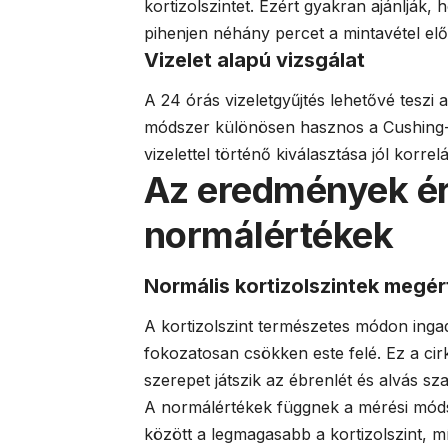
kortizolszintet. Ezért gyakran ajánlják
pihenjen néhány percet a mintavétel előt
Vizelet alapú vizsgálat
A 24 órás vizeletgyűjtés lehetővé teszi a
módszer különösen hasznos a Cushing-s
vizelettel történő kiválasztása jól korrel
Az eredmények ér
normálértékek
Normális kortizolszintek megé
A kortizolszint természetes módon ing
fokozatosan csökken este felé. Ez a ci
szerepet játszik az ébrenlét és alvás s
A normálértékek függnek a mérési módsz
között a legmagasabb a kortizolszint, m