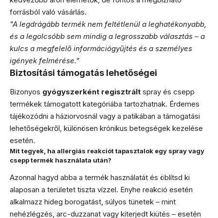
forrásból való vásárlás.
"A legdrágább termék nem feltétlenül a leghatékonyabb,
és a legolcsóbb sem mindig a legrosszabb választás – a
kulcs a megfelelő információgyűjtés és a személyes
igények felmérése."
Biztosítási támogatás lehetőségei
Bizonyos
gyógyszerként regisztrált
spray és csepp
termékek támogatott kategóriába tartozhatnak. Érdemes
tájékozódni a háziorvosnál vagy a patikában a támogatási
lehetőségekről, különösen krónikus betegségek kezelése
esetén.
Mit tegyek, ha allergiás reakciót tapasztalok egy spray vagy
csepp termék használata után?
Azonnal hagyd abba a termék használatát és öblítsd ki
alaposan a területet tiszta vízzel. Enyhe reakció esetén
alkalmazz hideg borogatást, súlyos tünetek – mint
nehézlégzés, arc-duzzanat vagy kiterjedt kiütés – esetén