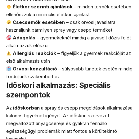
Életkor szerinti ajánlások
– minden termék esetében
ellenőrizzük a minimális életkori ajánlást
Csecsemők esetében
– csak orvosi javaslatra
használjunk bármilyen spray vagy csepp terméket
Adagolás
– gyermekeknél mindig a javasolt dózis felét
alkalmazzuk először
Allergiás reakciók
– figyeljük a gyermek reakcióját az
első alkalmazás után
Orvosi konzultáció
– súlyosabb tünetek esetén mindig
forduljunk szakemberhez
Időskori alkalmazás: Speciális
szempontok
Az
időskorban
a spray és csepp megoldások alkalmazása
különös figyelmet igényel. Az időskori szervezet
megváltozott anyagcseréje és gyakran fennálló
egészségügyi problémák miatt fontos a körültekintő
használat.