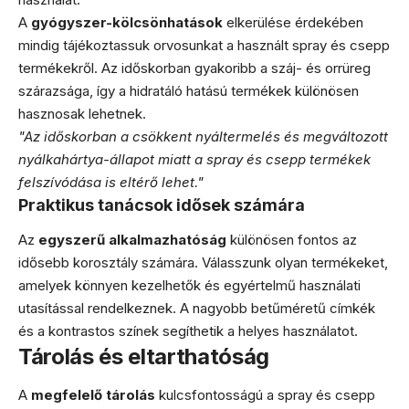
A
gyógyszer-kölcsönhatások
elkerülése érdekében
mindig tájékoztassuk orvosunkat a használt spray és csepp
termékekről. Az időskorban gyakoribb a száj- és orrüreg
szárazsága, így a hidratáló hatású termékek különösen
hasznosak lehetnek.
"Az időskorban a csökkent nyáltermelés és megváltozott
nyálkahártya-állapot miatt a spray és csepp termékek
felszívódása is eltérő lehet."
Praktikus tanácsok idősek számára
Az
egyszerű alkalmazhatóság
különösen fontos az
idősebb korosztály számára. Válasszunk olyan termékeket,
amelyek könnyen kezelhetők és egyértelmű használati
utasítással rendelkeznek. A nagyobb betűméretű címkék
és a kontrastos színek segíthetik a helyes használatot.
Tárolás és eltarthatóság
A
megfelelő tárolás
kulcsfontosságú a spray és csepp