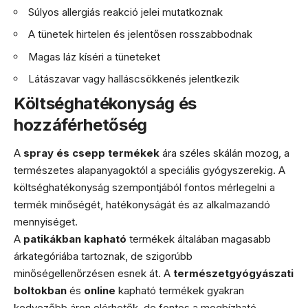
Súlyos allergiás reakció jelei mutatkoznak
A tünetek hirtelen és jelentősen rosszabbodnak
Magas láz kíséri a tüneteket
Látászavar vagy halláscsökkenés jelentkezik
Költséghatékonyság és
hozzáférhetőség
A
spray és csepp termékek
ára széles skálán mozog, a
természetes alapanyagoktól a speciális gyógyszerekig. A
költséghatékonyság szempontjából fontos mérlegelni a
termék minőségét, hatékonyságát és az alkalmazandó
mennyiséget.
A
patikákban kapható
termékek általában magasabb
árkategóriába tartoznak, de szigorúbb
minőségellenőrzésen esnek át. A
természetgyógyászati
boltokban
és
online
kapható termékek gyakran
kedvezőbb áron elérhetők, de fontos a megbízható