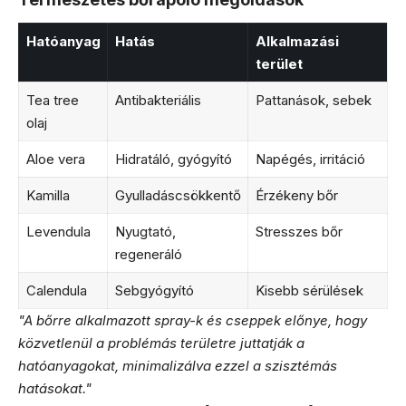
Hatóanyag
Hatás
Alkalmazási
terület
Tea tree
Antibakteriális
Pattanások, sebek
olaj
Aloe vera
Hidratáló, gyógyító
Napégés, irritáció
Kamilla
Gyulladáscsökkentő
Érzékeny bőr
Levendula
Nyugtató,
Stresszes bőr
regeneráló
Calendula
Sebgyógyító
Kisebb sérülések
"A bőrre alkalmazott spray-k és cseppek előnye, hogy
közvetlenül a problémás területre juttatják a
hatóanyagokat, minimalizálva ezzel a szisztémás
hatásokat."