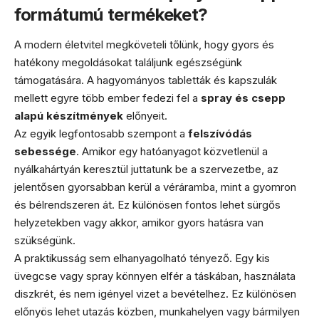
formátumú termékeket?
A modern életvitel megköveteli tőlünk, hogy gyors és
hatékony megoldásokat találjunk egészségünk
támogatására. A hagyományos tabletták és kapszulák
mellett egyre több ember fedezi fel a
spray és csepp
alapú készítmények
előnyeit.
Az egyik legfontosabb szempont a
felszívódás
sebessége
. Amikor egy hatóanyagot közvetlenül a
nyálkahártyán keresztül juttatunk be a szervezetbe, az
jelentősen gyorsabban kerül a véráramba, mint a gyomron
és bélrendszeren át. Ez különösen fontos lehet sürgős
helyzetekben vagy akkor, amikor gyors hatásra van
szükségünk.
A praktikusság sem elhanyagolható tényező. Egy kis
üvegcse vagy spray könnyen elfér a táskában, használata
diszkrét, és nem igényel vizet a bevételhez. Ez különösen
előnyös lehet utazás közben, munkahelyen vagy bármilyen