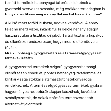
felnőtt termékek hatóanyagai túl erősek lehetnek a
gyermeki szervezet számára, még csökkentett adagban is.
Hogyan tisztítsam meg a spray flakonokat használat után?
A külső részt töröld le tiszta, nedves kendővel. A spray
fejét ne merd vízbe, inkább fújj ki belőle néhány adagot
használat után a tisztítás céljából. Tartsd tisztán a kupakot
és ellenőrizd rendszeresen, hogy nincs-e eltömődve a
fúvóka.
Mi a különbség a gyógyszertári és a természetgyógyászati
termékek között?
A gyógyszertári termékek szigorú gyógyszerhatósági
ellenőrzésen esnek át, pontos hatóanyag-tartalommal és
klinikai vizsgálatokkal alátámasztott hatékonysággal
rendelkeznek. A természetgyógyászati termékek gyakran
hagyományos receptúrák alapján készülnek, kevésbé
szabályozottak, de sokak számára természetesebb
alternatívát jelentenek.