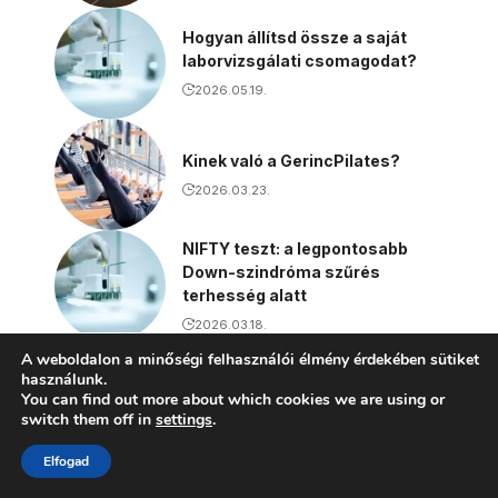
Hogyan állítsd össze a saját
laborvizsgálati csomagodat?
2026.05.19.
Kinek való a GerincPilates?
2026.03.23.
NIFTY teszt: a legpontosabb
Down-szindróma szűrés
terhesség alatt
2026.03.18.
A weboldalon a minőségi felhasználói élmény érdekében sütiket
használunk.
További érdekes cikkek
You can find out more about which cookies we are using or
switch them off in
settings
.
A laskagomba jótékony hatásai az
Elfogad
egészségre és a táplálkozásra