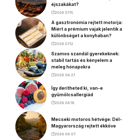
éjszakákat?
2026.07.15.
A gasztronómia rejtett motorja:
Miért a prémium vajak jelentik a
különbséget a konyhában?
2026.07.12.
Szamos szandál gyerekeknek:
stabil tartás és kényelem a
meleg hónapokra
2026.06.27.
Így derítheted ki, van-e
gyümölcsallergiád
2026.06.18.
Mecseki motoros hétvége: Dél-
Magyarország rejtett ékköve
2026.06.07.