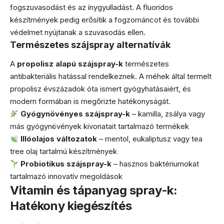
fogszuvasodást és az ínygyulladást. A fluoridos
készítmények pedig erősítik a fogzománcot és további
védelmet nyújtanak a szuvasodás ellen.
Természetes szájspray alternatívák
A
propolisz alapú szájspray-k
természetes
antibakteriális hatással rendelkeznek. A méhek által termelt
propolisz évszázadok óta ismert gyógyhatásaiért, és
modern formában is megőrizte hatékonyságát.
Gyógynövényes szájspray-k
– kamilla, zsálya vagy
más gyógynövények kivonatait tartalmazó termékek
Illóolajos változatok
– mentol, eukaliptusz vagy tea
tree olaj tartalmú készítmények
Probiotikus szájspray-k
– hasznos baktériumokat
tartalmazó innovatív megoldások
Vitamin és tápanyag spray-k:
Hatékony kiegészítés