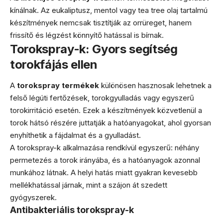
kínálnak. Az eukaliptusz, mentol vagy tea tree olaj tartalmú
készítmények nemcsak tisztítják az orrüreget, hanem
frissítő és légzést könnyítő hatással is bírnak.
Torokspray-k: Gyors segítség
torokfájás ellen
A
torokspray termékek
különösen hasznosak lehetnek a
felső légúti fertőzések, torokgyulladás vagy egyszerű
torokirritáció esetén. Ezek a készítmények közvetlenül a
torok hátsó részére juttatják a hatóanyagokat, ahol gyorsan
enyhíthetik a fájdalmat és a gyulladást.
A torokspray-k alkalmazása rendkívül egyszerű: néhány
permetezés a torok irányába, és a hatóanyagok azonnal
munkához látnak. A helyi hatás miatt gyakran kevesebb
mellékhatással járnak, mint a szájon át szedett
gyógyszerek.
Antibakteriális torokspray-k