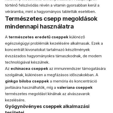
történő felszívódás révén a vitamin gyorsabban kerül a
véráramba, mint a hagyományos tabletták esetében.
Természetes csepp megoldások
mindennapi használatra
A
természetes eredetű cseppek
különöző
egészségügyi problémák kezelésére alkalmasak. Ezek a
koncentrált kivonatokat tartalmazó készítmények
évszázados hagyományokra támaszkodnak, de modern
technológiával készülnek.
Az
echinacea cseppek
az immunrendszer támogatására
szolgálnak, különösen a megfázásos időszakokban. A
ginkgo biloba cseppek
a memória és koncentráció
javítására használhatók, míg a
valeriana cseppek
természetes megoldást kínálnak az alvászavarok
kezelésére.
Gyógynövényes cseppek alkalmazási
területei