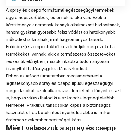
A spray és csepp formátumú egészségügyi termékek
egyre népszerűbbek, és ennek jó oka van. Ezek a
készítmények nemcsak könnyű alkalmazást biztosítanak,
hanem gyakran gyorsabb felszívódást és hatékonyabb
működést is kínálnak, mint hagyományos társaik.
Különböző szempontokból közelíthetjük meg ezeket a
termékeket: vannak, akik a természetes összetevőket
részesítik előnyben, mások inkább a tudományosan
bizonyított hatóanyagokra támaszkodnak.
Ebben az átfogó útmutatóban megismerheted a
leghatékonyabb spray és csepp típusú egészségügyi
megoldásokat, azok alkalmazási területeit, előnyeit és azt
is, hogyan választhatod ki a számodra legmegfelelőbb
terméket. Praktikus tanácsokat kapsz a biztonságos
használatról, és betekintést nyerhetsz abba is, mikor
érdemes szakember segítségét kérni.
Miért válasszuk a spray és csepp