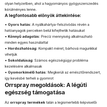
olyan helyzetben, ahol a hagyományos gyógyszerszedés
körülményes lenne.
A legfontosabb előnyök áttekintése:
•
Gyors hatás
: A nyálkahártya-felszívódás révén a
hatóanyagok perceken belül kifejthetik hatásukat
•
Könnyű adagolás
: Precíz mennyiség alkalmazható
minden egyes használattal
•
Hordozhatóság
: Kompakt méret, bárhová magunkkal
vihetjük
•
Sokoldalúság
: Számos egészségügyi probléma
kezelésére alkalmasak
•
Gyomorkímélő hatás
: Megkerüli az emésztőrendszert,
így kevésbé terheli a gyomrot
Orrspray megoldások: A légúti
egészség támogatása
Az
orrspray termékek
talán a legismertebb képviselői