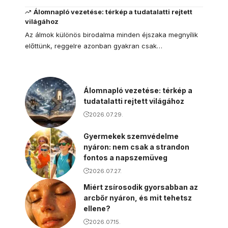
Álomnapló vezetése: térkép a tudatalatti rejtett
világához
Az álmok különös birodalma minden éjszaka megnyílik
előttünk, reggelre azonban gyakran csak…
Álomnapló vezetése: térkép a
tudatalatti rejtett világához
2026.07.29.
Gyermekek szemvédelme
nyáron: nem csak a strandon
fontos a napszemüveg
2026.07.27.
Miért zsírosodik gyorsabban az
arcbőr nyáron, és mit tehetsz
ellene?
2026.07.15.