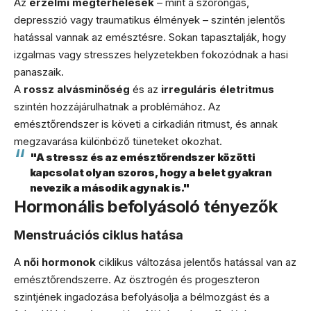
Az
érzelmi megterhelések
– mint a szorongás,
depresszió vagy traumatikus élmények – szintén jelentős
hatással vannak az emésztésre. Sokan tapasztalják, hogy
izgalmas vagy stresszes helyzetekben fokozódnak a hasi
panaszaik.
A
rossz alvásminőség
és az
irreguláris életritmus
szintén hozzájárulhatnak a problémához. Az
emésztőrendszer is követi a cirkadián ritmust, és annak
megzavarása különböző tüneteket okozhat.
"A stressz és az emésztőrendszer közötti
kapcsolat olyan szoros, hogy a belet gyakran
nevezik a második agynak is."
Hormonális befolyásoló tényezők
Menstruációs ciklus hatása
A
női hormonok
ciklikus változása jelentős hatással van az
emésztőrendszerre. Az ösztrogén és progeszteron
szintjének ingadozása befolyásolja a bélmozgást és a