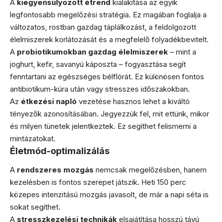
A
kiegyensúlyozott étrend
kialakítása az egyik
legfontosabb megelőzési stratégia. Ez magában foglalja a
változatos, rostban gazdag táplálkozást, a feldolgozott
élelmiszerek korlátozását és a megfelelő folyadékbevitelt.
A
probiotikumokban gazdag élelmiszerek
– mint a
joghurt, kefir, savanyú káposzta – fogyasztása segít
fenntartani az egészséges bélflórát. Ez különösen fontos
antibiotikum-kúra után vagy stresszes időszakokban.
Az
étkezési napló
vezetése hasznos lehet a kiváltó
tényezők azonosításában. Jegyezzük fel, mit ettünk, mikor
és milyen tünetek jelentkeztek. Ez segíthet felismerni a
mintázatokat.
Életmód-optimalizálás
A
rendszeres mozgás
nemcsak megelőzésben, hanem
kezelésben is fontos szerepet játszik. Heti 150 perc
közepes intenzitású mozgás javasolt, de már a napi séta is
sokat segíthet.
A
stresszkezelési technikák
elsajátítása hosszú távú