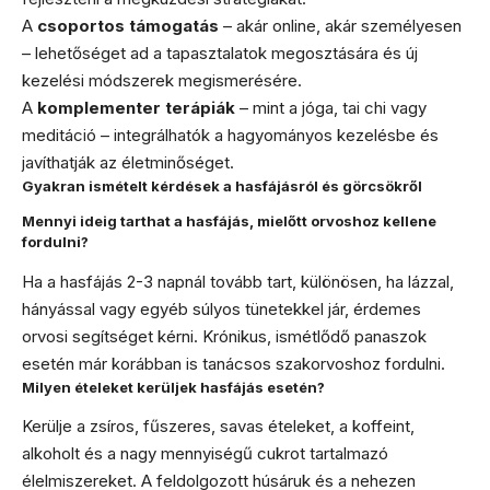
A
csoportos támogatás
– akár online, akár személyesen
– lehetőséget ad a tapasztalatok megosztására és új
kezelési módszerek megismerésére.
A
komplementer terápiák
– mint a jóga, tai chi vagy
meditáció – integrálhatók a hagyományos kezelésbe és
javíthatják az életminőséget.
Gyakran ismételt kérdések a hasfájásról és görcsökről
Mennyi ideig tarthat a hasfájás, mielőtt orvoshoz kellene
fordulni?
Ha a hasfájás 2-3 napnál tovább tart, különösen, ha lázzal,
hányással vagy egyéb súlyos tünetekkel jár, érdemes
orvosi segítséget kérni. Krónikus, ismétlődő panaszok
esetén már korábban is tanácsos szakorvoshoz fordulni.
Milyen ételeket kerüljek hasfájás esetén?
Kerülje a zsíros, fűszeres, savas ételeket, a koffeint,
alkoholt és a nagy mennyiségű cukrot tartalmazó
élelmiszereket. A feldolgozott húsáruk és a nehezen