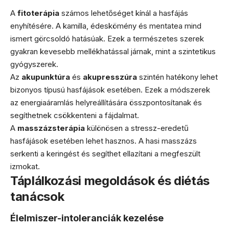
A
fitoterápia
számos lehetőséget kínál a hasfájás
enyhítésére. A kamilla, édeskömény és mentatea mind
ismert görcsoldó hatásúak. Ezek a természetes szerek
gyakran kevesebb mellékhatással járnak, mint a szintetikus
gyógyszerek.
Az
akupunktúra
és
akupresszúra
szintén hatékony lehet
bizonyos típusú hasfájások esetében. Ezek a módszerek
az energiaáramlás helyreállítására összpontosítanak és
segíthetnek csökkenteni a fájdalmat.
A
masszázsterápia
különösen a stressz-eredetű
hasfájások esetében lehet hasznos. A hasi masszázs
serkenti a keringést és segíthet ellazítani a megfeszült
izmokat.
Táplálkozási megoldások és diétás
tanácsok
Élelmiszer-intoleranciák kezelése