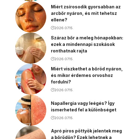
Miért zsírosodik gyorsabban az
arcbőr nyáron, és mit tehetsz
ellene?
2026.07.15.
Száraz bőr a meleg hónapokban:
ezek a mindennapi szokások
ronthatnak rajta
2026.07.15.
Miért viszkethet a bőröd nyáron,
és mikor érdemes orvoshoz
fordulni?
2026.07.15.
Napallergia vagy leégés? Így
ismerheted fel a különbséget
2026.07.15.
Apró piros pöttyök jelentek meg
a bőrödön? Ezek lehetnek a