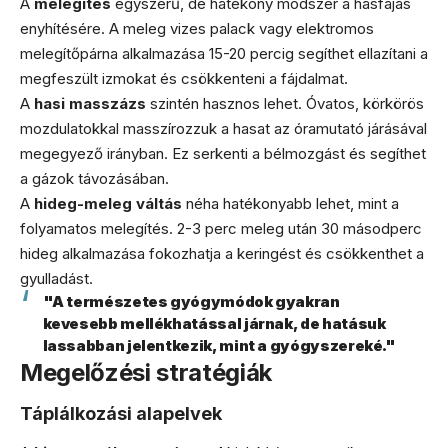
A
melegítés
egyszerű, de hatékony módszer a hasfájás
enyhítésére. A meleg vizes palack vagy elektromos
melegítőpárna alkalmazása 15-20 percig segíthet ellazítani a
megfeszült izmokat és csökkenteni a fájdalmat.
A
hasi masszázs
szintén hasznos lehet. Óvatos, körkörös
mozdulatokkal masszírozzuk a hasat az óramutató járásával
megegyező irányban. Ez serkenti a bélmozgást és segíthet
a gázok távozásában.
A
hideg-meleg váltás
néha hatékonyabb lehet, mint a
folyamatos melegítés. 2-3 perc meleg után 30 másodperc
hideg alkalmazása fokozhatja a keringést és csökkenthet a
gyulladást.
"A természetes gyógymódok gyakran
kevesebb mellékhatással járnak, de hatásuk
lassabban jelentkezik, mint a gyógyszereké."
Megelőzési stratégiák
Táplálkozási alapelvek