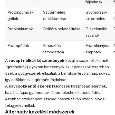
fájdalmak
Protonpumpa-
Savtermelés
Gyomorsav-
F
gátlók
csökkentése
túltermelés
Probiotikumok
Bélflóra helyreállítása
Funkcionális
zavarok
Enzimpótlók
Emésztés
Enzimhiányos
A
támogatása
állapotok
A
recept nélküli készítmények
közül a spazmolitikumok
(görcsoldók) gyakran hatékonyak akut panaszok esetében.
Ezek a gyógyszerek ellazítják a bélfalban lévő simaizmokat,
így csökkentik a görcsös fájdalmat.
A
savcsökkentő szerek
különösen hasznosak lehetnek,
ha a hasfájás gyomorsav-túltermeléshez kapcsolódik.
Azonban ezeket nem szabad hosszú távon szedni orvosi
felügyelet nélkül.
Alternatív kezelési módszerek