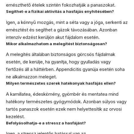
emészthető ételek szintén fokozhatják a panaszokat.
Segíthet-e a fizikai aktivitás a hasfájás enyhítésében?
Igen, a könnyű mozgás, mint a séta vagy a jóga, serkenti az
emésztést és segíthet a gázok távozásában. Azonban
intenzív edzést kerüljön akut fájdalom esetén.
Mikor alkalmazhatom a melegítést biztonságosan?
A melegítés általában biztonságos görcsös fájdalmak
esetén, de kerülje, ha gyanítja, hogy gyulladás vagy
fertőzés áll a háttérben. Appendicitis gyanúja esetén soha
ne alkalmazzon meleget.
Milyen természetes szerek hatékonyak hasfájás ellen?
A kamillatea, édeskömény, gyömbér és mentatea mind
hatékony természetes gyógymódok. Azonban súlyos vagy
tartós panaszok esetén ezek nem helyettesítik az orvosi
kezelést.
Befolyásolhatja-e a stressz a hasfájást?
Igen, a stressz jelentős hatással van az