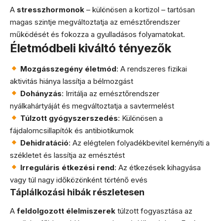
A
stresszhormonok
– különösen a kortizol – tartósan
magas szintje megváltoztatja az emésztőrendszer
működését és fokozza a gyulladásos folyamatokat.
Életmódbeli kiváltó tényezők
Mozgásszegény életmód
: A rendszeres fizikai
aktivitás hiánya lassítja a bélmozgást
Dohányzás
: Irritálja az emésztőrendszer
nyálkahártyáját és megváltoztatja a savtermelést
Túlzott gyógyszerszedés
: Különösen a
fájdalomcsillapítók és antibiotikumok
Dehidratáció
: Az elégtelen folyadékbevitel keményíti a
székletet és lassítja az emésztést
Irreguláris étkezési rend
: Az étkezések kihagyása
vagy túl nagy időközönként történő evés
Táplálkozási hibák részletesen
A
feldolgozott élelmiszerek
túlzott fogyasztása az