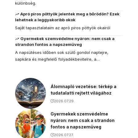
különbség.
Apró piros pöttyök jelentek meg a bőrödön? Ezek
lehetnek a leggyakoribb okok
Saját tapasztalataim az apró piros pöttyök okairól
Gyermekek szemvédelme nyáron: nem csak a
strandon fontos a napszemüveg
A napsütéses időben sok szülő gondol naptejre,
sapkára és megfelelő folyadékbevitelre, a…
Álomnapló vezetése: térkép a
tudatalatti rejtett világához
2026.07.29.
Gyermekek szemvédelme
nyáron: nem csak a strandon
fontos a napszemüveg
2026.07.27.