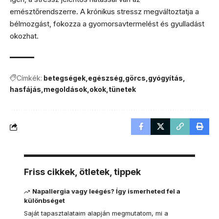
emésztőrendszerre. A krónikus stressz megváltoztatja a
bélmozgást, fokozza a gyomorsavtermelést és gyulladást
okozhat.
Címkék:
betegségek
egészség
görcs
gyógyítás
hasfájás
megoldások
okok
tünetek
Friss cikkek, ötletek, tippek
Napallergia vagy leégés? Így ismerheted fel a
különbséget
Saját tapasztalataim alapján megmutatom, mi a