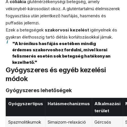
A
cöliákia
gluténérzékenységi betegség, amely
vékonybél-károsodást okoz. A gluténtartalmú élelmiszerek
fogyasztása után jelentkező hasfájás, hasmenés és
puffadás jellemzi.
Ezek a betegségek
szakorvosi kezelést
igényelnek és
gyakran élethosszig tartó diétás korlátozásokkal járnak.
"A krónikus hasfájás esetében mindig
érdemes szakorvoshoz fordulni, mivel korai
felismerés esetén sok betegség hatékonyan
kezelhető."
Gyógyszeres és egyéb kezelési
módok
Gyógyszeres lehetőségek
Gyógyszertípus
Hatásmechanizmus
Alkalmazási
terület
Spazmolitikumok
Simaizom-relaxáció
Görcsös