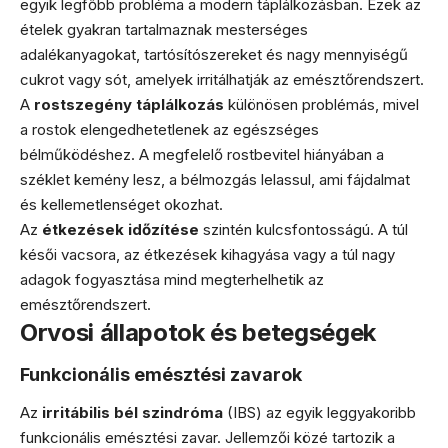
egyik legfőbb probléma a modern táplálkozásban. Ezek az
ételek gyakran tartalmaznak mesterséges
adalékanyagokat, tartósítószereket és nagy mennyiségű
cukrot vagy sót, amelyek irritálhatják az emésztőrendszert.
A
rostszegény táplálkozás
különösen problémás, mivel
a rostok elengedhetetlenek az egészséges
bélműködéshez. A megfelelő rostbevitel hiányában a
széklet kemény lesz, a bélmozgás lelassul, ami fájdalmat
és kellemetlenséget okozhat.
Az
étkezések időzítése
szintén kulcsfontosságú. A túl
késői vacsora, az étkezések kihagyása vagy a túl nagy
adagok fogyasztása mind megterhelhetik az
emésztőrendszert.
Orvosi állapotok és betegségek
Funkcionális emésztési zavarok
Az
irritábilis bél szindróma
(IBS) az egyik leggyakoribb
funkcionális emésztési zavar. Jellemzői közé tartozik a