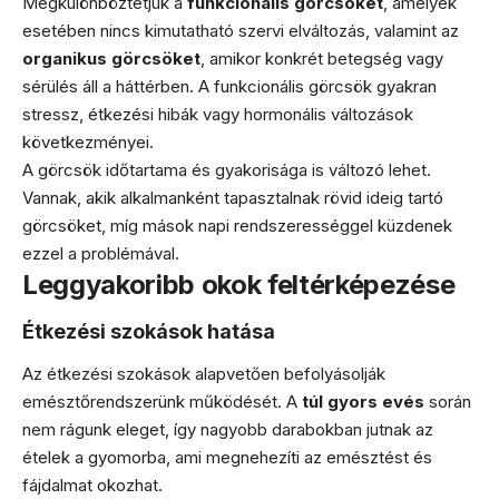
Megkülönböztetjük a
funkcionális görcsöket
, amelyek
esetében nincs kimutatható szervi elváltozás, valamint az
organikus görcsöket
, amikor konkrét betegség vagy
sérülés áll a háttérben. A funkcionális görcsök gyakran
stressz, étkezési hibák vagy hormonális változások
következményei.
A görcsök időtartama és gyakorisága is változó lehet.
Vannak, akik alkalmanként tapasztalnak rövid ideig tartó
görcsöket, míg mások napi rendszerességgel küzdenek
ezzel a problémával.
Leggyakoribb okok feltérképezése
Étkezési szokások hatása
Az étkezési szokások alapvetően befolyásolják
emésztőrendszerünk működését. A
túl gyors evés
során
nem rágunk eleget, így nagyobb darabokban jutnak az
ételek a gyomorba, ami megnehezíti az emésztést és
fájdalmat okozhat.