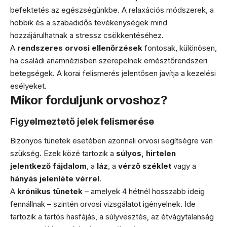
befektetés az egészségünkbe. A relaxációs módszerek, a
hobbik és a szabadidős tevékenységek mind
hozzájárulhatnak a stressz csökkentéséhez.
A
rendszeres orvosi ellenőrzések
fontosak, különösen,
ha családi anamnézisben szerepelnek emésztőrendszeri
betegségek. A korai felismerés jelentősen javítja a kezelési
esélyeket.
Mikor forduljunk orvoshoz?
Figyelmeztető jelek felismerése
Bizonyos tünetek esetében azonnali orvosi segítségre van
szükség. Ezek közé tartozik a
súlyos, hirtelen
jelentkező fájdalom
, a
láz
, a
vérző széklet
vagy a
hányás jelenléte vérrel
.
A
krónikus tünetek
– amelyek 4 hétnél hosszabb ideig
fennállnak – szintén orvosi vizsgálatot igényelnek. Ide
tartozik a tartós hasfájás, a súlyvesztés, az étvágytalanság