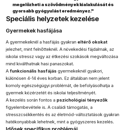
megelőzheti a szövődmények kialakulását és
gyorsabb gyógyulást eredményez."
Speciális helyzetek kezelése
Gyermekek hasfájása
A gyermekeknél a hasfájás gyakran
eltérő okokat
jelezhet, mint felnőtteknél. A növekedési fájdalmak, az
iskolai stressz vagy az étkezési szokások megváltozása
mind kiválthatnak hasi panaszokat.
A
funkcionális hasfájás
gyermekeknél gyakori,
különösen 4-14 éves korban. Ez általában nem jelent
komoly egészségügyi problémát, de befolyásolhatja a
gyermek közérzetét és iskolai teljesítményét.
A kezelés során fontos a
pszichológiai tényezők
figyelembevétele is. A családi támogatás, a
stresszcsökkentés és az életmód-változtatások gyakran
hatékonyabbak lehetnek, mint a gyógyszeres kezelés.
Idősek specifikus problémái