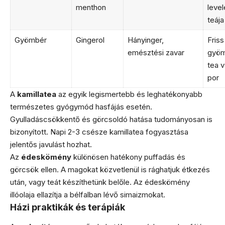
menthon
level
teája
Gyömbér
Gingerol
Hányinger,
Friss
emésztési zavar
gyöm
tea 
por
A
kamillatea
az egyik legismertebb és leghatékonyabb
természetes gyógymód hasfájás esetén.
Gyulladáscsökkentő és görcsoldó hatása tudományosan is
bizonyított. Napi 2-3 csésze kamillatea fogyasztása
jelentős javulást hozhat.
Az
édeskömény
különösen hatékony puffadás és
görcsök ellen. A magokat közvetlenül is rághatjuk étkezés
után, vagy teát készíthetünk belőle. Az édeskömény
illóolaja ellazítja a bélfalban lévő simaizmokat.
Házi praktikák és terápiák