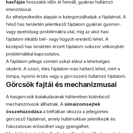
hasfájás
hosszabb időn át fennáll, gyakran hullámzó
intenzitással.
Az elhelyezkedés alapján is kategorizálhatjuk a fájdalmat. A
felső has területén jelentkező fájdalom gyakran gyomor-
vagy epehólyag-problémákra utal, míg az alsó hasi
fájdalom inkább bél- vagy húgyúti eredetű lehet. A
középső has területén érzett fájdalom sokszor vékonybél-
problémákkal kapcsolatos.
A fájdalom jellege szintén sokat elárul a lehetséges
okokról. A szúró, éles fájdalom más hátterű lehet, mint a
tompa, nyomó érzés vagy a görcsszerű hullámzó fájdalom.
Görcsök fajtái és mechanizmusai
A hasgörcsök kialakulásának hátterében különböző
mechanizmusok állhatnak. A
simaizomsejtek
összehúzódása
a bélfalban okozza a jellegzetes
görcsöző fájdalmat, amely hullámokban jelentkezik és
fokozatosan erősödhet vagy gyengülhet.