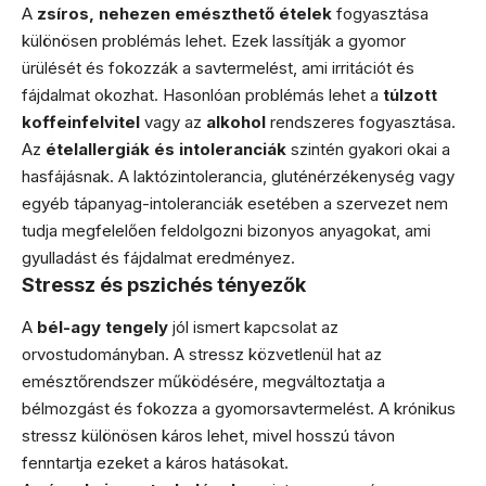
A
zsíros, nehezen emészthető ételek
fogyasztása
különösen problémás lehet. Ezek lassítják a gyomor
ürülését és fokozzák a savtermelést, ami irritációt és
fájdalmat okozhat. Hasonlóan problémás lehet a
túlzott
koffeinfelvitel
vagy az
alkohol
rendszeres fogyasztása.
Az
ételallergiák és intoleranciák
szintén gyakori okai a
hasfájásnak. A laktózintolerancia, gluténérzékenység vagy
egyéb tápanyag-intoleranciák esetében a szervezet nem
tudja megfelelően feldolgozni bizonyos anyagokat, ami
gyulladást és fájdalmat eredményez.
Stressz és pszichés tényezők
A
bél-agy tengely
jól ismert kapcsolat az
orvostudományban. A stressz közvetlenül hat az
emésztőrendszer működésére, megváltoztatja a
bélmozgást és fokozza a gyomorsavtermelést. A krónikus
stressz különösen káros lehet, mivel hosszú távon
fenntartja ezeket a káros hatásokat.