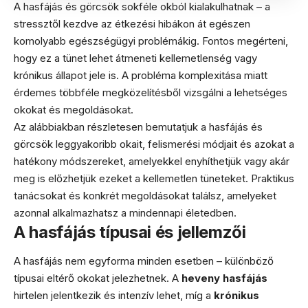
A hasfájás és görcsök sokféle okból kialakulhatnak – a
stressztől kezdve az étkezési hibákon át egészen
komolyabb egészségügyi problémákig. Fontos megérteni,
hogy ez a tünet lehet átmeneti kellemetlenség vagy
krónikus állapot jele is. A probléma komplexitása miatt
érdemes többféle megközelítésből vizsgálni a lehetséges
okokat és megoldásokat.
Az alábbiakban részletesen bemutatjuk a hasfájás és
görcsök leggyakoribb okait, felismerési módjait és azokat a
hatékony módszereket, amelyekkel enyhíthetjük vagy akár
meg is előzhetjük ezeket a kellemetlen tüneteket. Praktikus
tanácsokat és konkrét megoldásokat találsz, amelyeket
azonnal alkalmazhatsz a mindennapi életedben.
A hasfájás típusai és jellemzői
A hasfájás nem egyforma minden esetben – különböző
típusai eltérő okokat jelezhetnek. A
heveny hasfájás
hirtelen jelentkezik és intenzív lehet, míg a
krónikus