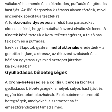
váltakozó hasmenés és székrekedés, puffadás és görcsös
hasfájás. Az IBS diagnózisa kizárásos alapon történik, mivel
nincsenek specifikus tesztek rá.
A
funkcionális dyspepsia
a felső hasi panaszokat
okozza anélkül, hogy kimutatható szervi elváltozás lenne. A
tünetek közé tartozik a korai telítettségérzet, a felső hasi
fájdalom és a puffadás.
Ezek az állapotok gyakran
multifaktoriális
eredetűek – a
genetikai hajlam, a stressz, az étkezési szokások és a
bélflóra egyaránsúlya mind szerepet játszhat
kialakulásukban.
Gyulladásos bélbetegségek
A
Crohn-betegség
és a
colitis ulcerosa
krónikus
gyulladásos bélbetegségek, amelyek súlyos hasfájást és
egyéb tüneteket okozhatnak. Ezek autoimmun eredetű
betegségek, amelyeknél a szervezet saját
emésztőrendszerét támadja meg.