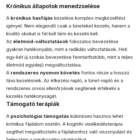
Krónikus állapotok menedzselése
A
krónikus hasfájás
kezelése komplex megközelítést
igényel. Nem elegendő csak a tüneteket kezelni, hanem a
kiváltó okokat is fel kell tárni és kezelni kell.
Az
életmód-változtatások
fokozatos bevezetése
gyakran hatékonyabb, mint a radikális változtatások. Heti
egy-két új szokás bevezetése fenntarthatóbb, mint a teljes
életmód egyidejű megváltoztatása.
A
rendszeres nyomon követés
fontos része a hosszú
távú kezelésnek. Az étkezési napló, a tünet-napló és a
rendszeres orvosi ellenőrzések segítenek értékelni a
kezelés hatékonyságát.
Támogató terápiák
A
pszichológiai támogatás
különösen hasznos lehet
krónikus fájdalom esetén. A kognitív viselkedésterápia
segíthet megváltoztatni a fájdalomhoz való viszonyulást és
fejleszteni a megküzdési stratégiákat.