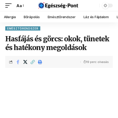
Aa
Allergia
Bőrápolás
Emésztőrendszer
Láz és Fájdalom
EMÉSZTŐRENDSZER
Hasfájás és görcs: okok, tünetek
és hatékony megoldások
19 perc olvasás