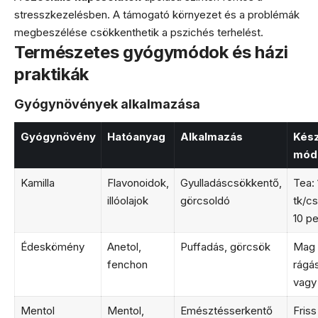
stresszkezelésben. A támogató környezet és a problémák
megbeszélése csökkenthetik a pszichés terhelést.
Természetes gyógymódok és házi
praktikák
Gyógynövények alkalmazása
Gyógynövény
Hatóanyag
Alkalmazás
Kész
mód
Kamilla
Flavonoidok,
Gyulladáscsökkentő,
Tea: 
illóolajok
görcsoldó
tk/c
10 p
Édeskömény
Anetol,
Puffadás, görcsök
Mag
fenchon
rágá
vagy
Mentol
Mentol,
Emésztésserkentő
Friss