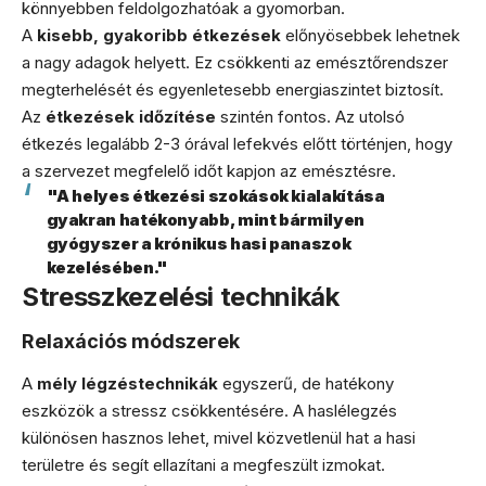
könnyebben feldolgozhatóak a gyomorban.
A
kisebb, gyakoribb étkezések
előnyösebbek lehetnek
a nagy adagok helyett. Ez csökkenti az emésztőrendszer
megterhelését és egyenletesebb energiaszintet biztosít.
Az
étkezések időzítése
szintén fontos. Az utolsó
étkezés legalább 2-3 órával lefekvés előtt történjen, hogy
a szervezet megfelelő időt kapjon az emésztésre.
"A helyes étkezési szokások kialakítása
gyakran hatékonyabb, mint bármilyen
gyógyszer a krónikus hasi panaszok
kezelésében."
Stresszkezelési technikák
Relaxációs módszerek
A
mély légzéstechnikák
egyszerű, de hatékony
eszközök a stressz csökkentésére. A haslélegzés
különösen hasznos lehet, mivel közvetlenül hat a hasi
területre és segít ellazítani a megfeszült izmokat.