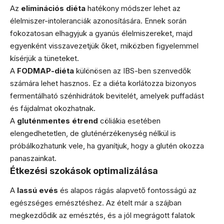
Az
eliminációs diéta
hatékony módszer lehet az
élelmiszer-intoleranciák azonosítására. Ennek során
fokozatosan elhagyjuk a gyanús élelmiszereket, majd
egyenként visszavezetjük őket, miközben figyelemmel
kísérjük a tüneteket.
A
FODMAP-diéta
különösen az IBS-ben szenvedők
számára lehet hasznos. Ez a diéta korlátozza bizonyos
fermentálható szénhidrátok bevitelét, amelyek puffadást
és fájdalmat okozhatnak.
A
gluténmentes étrend
cöliákia esetében
elengedhetetlen, de gluténérzékenység nélkül is
próbálkozhatunk vele, ha gyanítjuk, hogy a glutén okozza
panaszainkat.
Étkezési szokások optimalizálása
A
lassú evés
és alapos rágás alapvető fontosságú az
egészséges emésztéshez. Az ételt már a szájban
megkezdődik az emésztés, és a jól megrágott falatok