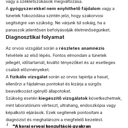
vagy a székletszokások megváltozása.
A
gyógyszerekkel nem enyhíthető fájdalom
vagy a
tünetek fokozódása szintén jelzi, hogy szakorvosi
segítségre van szükség. Ne várjunk túl sokáig, ha a
panaszok jelentősen befolyásolják életminőségünket.
Diagnosztikai folyamat
Az orvosi vizsgálat során a
részletes anamnézis
felvétele az első lépés. Fontos elmondani a tünetek
jellegét, időtartamát, kiváltó tényezőket és az esetleges
családi előzményeket.
A
fizikális vizsgálat
során az orvos tapintja a hasat,
ellenőrzi a fájdalmas pontokat és kizárja a sürgős
beavatkozást igénylő állapotokat.
Szükség esetén
kiegészítő vizsgálatok
következhetnek,
mint laboratóriumi vérteszt, ultrahang, endoszkópia vagy
képalkotó eljárások. Ezek segítenek pontosítani a
diagnózist és meghatározni a megfelelő kezelést.
"A korai orvosi konzultáció gyakran