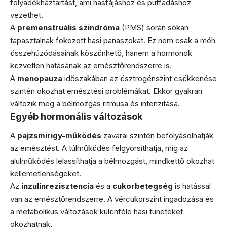
folyadékháztartást, ami hasfájáshoz és puffadáshoz
vezethet.
A
premenstruális szindróma
(PMS) során sokan
tapasztalnak fokozott hasi panaszokat. Ez nem csak a méh
összehúzódásainak köszönhető, hanem a hormonok
közvetlen hatásának az emésztőrendszerre is.
A
menopauza
időszakában az ösztrogénszint csökkenése
szintén okozhat emésztési problémákat. Ekkor gyakran
változik meg a bélmozgás ritmusa és intenzitása.
Egyéb hormonális változások
A
pajzsmirigy-működés
zavarai szintén befolyásolhatják
az emésztést. A túlműködés felgyorsíthatja, míg az
alulműködés lelassíthatja a bélmozgást, mindkettő okozhat
kellemetlenségeket.
Az
inzulinrezisztencia
és a
cukorbetegség
is hatással
van az emésztőrendszerre. A vércukorszint ingadozása és
a metabolikus változások különféle hasi tüneteket
okozhatnak.