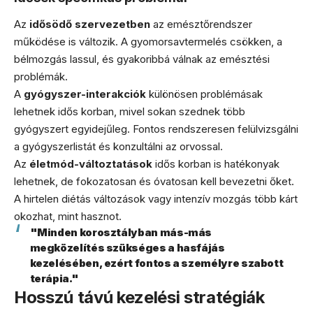
Az
idősödő szervezetben
az emésztőrendszer
működése is változik. A gyomorsavtermelés csökken, a
bélmozgás lassul, és gyakoribbá válnak az emésztési
problémák.
A
gyógyszer-interakciók
különösen problémásak
lehetnek idős korban, mivel sokan szednek több
gyógyszert egyidejűleg. Fontos rendszeresen felülvizsgálni
a gyógyszerlistát és konzultálni az orvossal.
Az
életmód-változtatások
idős korban is hatékonyak
lehetnek, de fokozatosan és óvatosan kell bevezetni őket.
A hirtelen diétás változások vagy intenzív mozgás több kárt
okozhat, mint hasznot.
"Minden korosztályban más-más
megközelítés szükséges a hasfájás
kezelésében, ezért fontos a személyre szabott
terápia."
Hosszú távú kezelési stratégiák