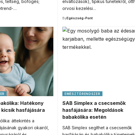
és, teltség, böfögés;
elváltozások), tipikus tünetekről, ott
trend-…
orvosi kezelési…
By
Egészség-Pont
ER
EMÉSZTŐRENDSZER
bakólika: Hatékony
SAB Simplex a csecsemők
kicsik hasfájására
hasfájására: Megoldások
babakólika esetén
lika: áttekintés a
jásának gyakori okairól,
SAB Simplex segíthet a csecsemők
onyságáról és
hasfájásán és babakólika tüneteinek