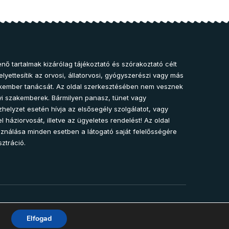
nő tartalmak kizárólag tájékoztató és szórakoztató célt
lyettesítik az orvosi, állatorvosi, gyógyszerészi vagy más
kember tanácsát. Az oldal szerkesztésében nem vesznek
i szakemberek. Bármilyen panasz, tünet vagy
helyzet esetén hívja az elsősegély szolgálatot, vagy
l háziorvosát, illetve az ügyeletes rendelést! Az oldal
sználása minden esetben a látogató saját felelősségére
sztráció.
2025 – Egészség-Pont Magazin. Minden jog fenntartva.
Elfogad