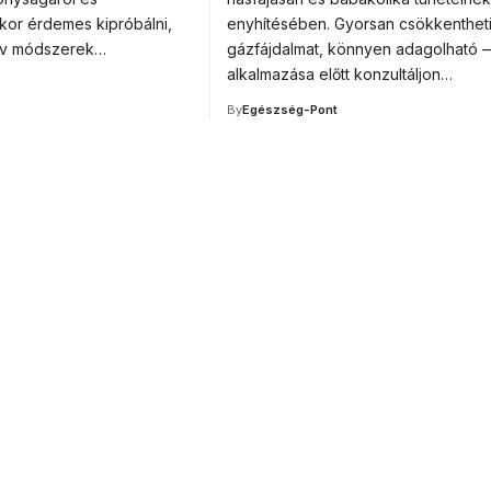
ikor érdemes kipróbálni,
enyhítésében. Gyorsan csökkentheti
tív módszerek…
gázfájdalmat, könnyen adagolható 
alkalmazása előtt konzultáljon…
By
Egészség-Pont
or medical
ducation.