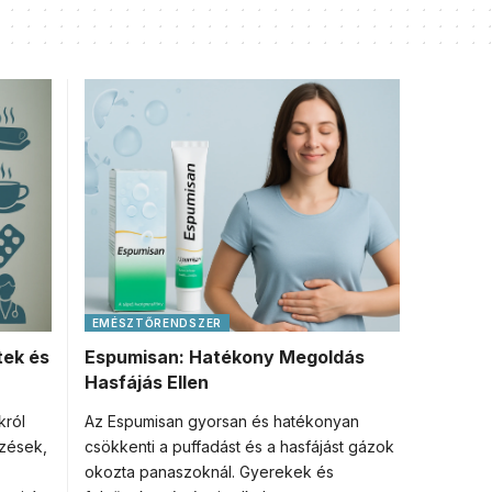
EMÉSZTŐRENDSZER
tek és
Espumisan: Hatékony Megoldás
Hasfájás Ellen
król
Az Espumisan gyorsan és hatékonyan
őzések,
csökkenti a puffadást és a hasfájást gázok
okozta panaszoknál. Gyerekek és