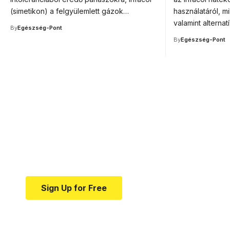
(simetikon) a felgyülemlett gázok…
használatáról, m
valamint alterna
By
Egészség-Pont
By
Egészség-Pont
Your one-stop resource f
news and education.
Your one-stop resource for medical news and e
Sign Up for Free