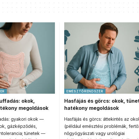
ER
EMÉSZTŐRENDSZER
uffadás: okok,
Hasfájás és görcs: okok, tüne
atékony megoldások
hatékony megoldások
fadás: gyakori okok —
Hasfájás és görcs: áttekintés az oko
rok, gázképződés,
(például emésztési problémák, fert
intolerancia; tünetek —
nőgyógyászati vagy urológiai