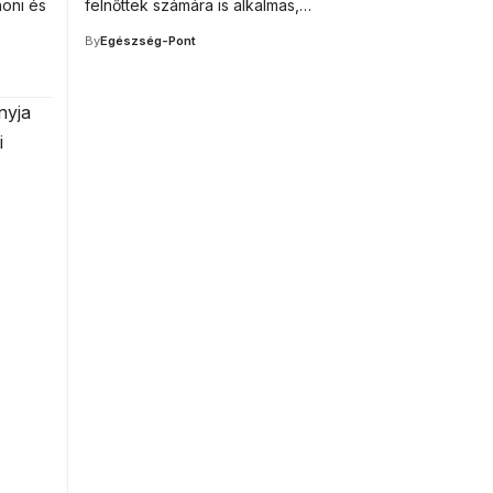
honi és
felnőttek számára is alkalmas,…
By
Egészség-Pont