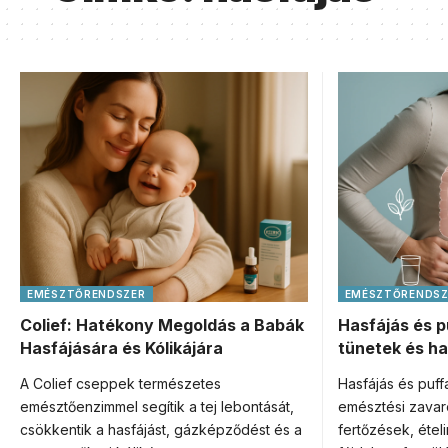
EMÉSZTŐRENDSZER
EMÉSZTŐRENDSZ
Colief: Hatékony Megoldás a Babák
Hasfájás és p
Hasfájására és Kólikájára
tünetek és h
A Colief cseppek természetes
Hasfájás és puf
emésztőenzimmel segítik a tej lebontását,
emésztési zava
csökkentik a hasfájást, gázképződést és a
fertőzések, étel