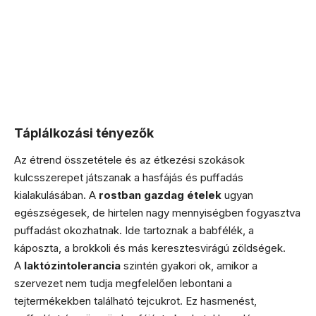
Táplálkozási tényezők
Az étrend összetétele és az étkezési szokások
kulcsszerepet játszanak a hasfájás és puffadás
kialakulásában. A
rostban gazdag ételek
ugyan
egészségesek, de hirtelen nagy mennyiségben fogyasztva
puffadást okozhatnak. Ide tartoznak a babfélék, a
káposzta, a brokkoli és más keresztesvirágú zöldségek.
A
laktózintolerancia
szintén gyakori ok, amikor a
szervezet nem tudja megfelelően lebontani a
tejtermékekben található tejcukrot. Ez hasmenést,