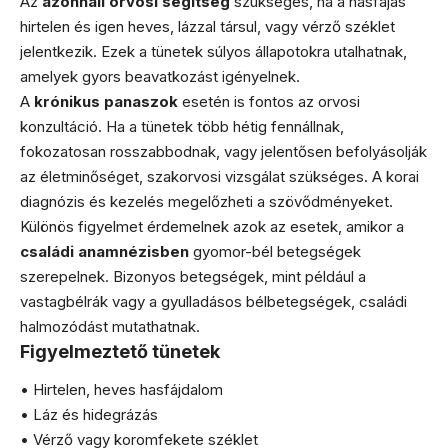
Az
azonnali orvosi segítség
szükséges, ha a hasfájás
hirtelen és igen heves, lázzal társul, vagy vérző széklet
jelentkezik. Ezek a tünetek súlyos állapotokra utalhatnak,
amelyek gyors beavatkozást igényelnek.
A
krónikus panaszok
esetén is fontos az orvosi
konzultáció. Ha a tünetek több hétig fennállnak,
fokozatosan rosszabbodnak, vagy jelentősen befolyásolják
az életminőséget, szakorvosi vizsgálat szükséges. A korai
diagnózis és kezelés megelőzheti a szövődményeket.
Különös figyelmet érdemelnek azok az esetek, amikor a
családi anamnézisben
gyomor-bél betegségek
szerepelnek. Bizonyos betegségek, mint például a
vastagbélrák vagy a gyulladásos bélbetegségek, családi
halmozódást mutathatnak.
Figyelmeztető tünetek
• Hirtelen, heves hasfájdalom
• Láz és hidegrázás
• Vérző vagy koromfekete széklet