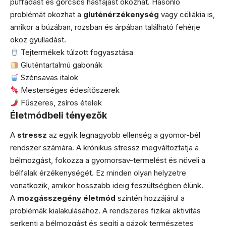
puffadást és görcsös hasfájást okozhat. Hasonló
problémát okozhat a
gluténérzékenység
vagy cöliákia is,
amikor a búzában, rozsban és árpában található fehérje
okoz gyulladást.
Tejtermékek túlzott fogyasztása
Gluténtartalmú gabonák
Szénsavas italok
Mesterséges édesítőszerek
Fűszeres, zsíros ételek
Életmódbeli tényezők
A
stressz
az egyik legnagyobb ellenség a gyomor-bél
rendszer számára. A krónikus stressz megváltoztatja a
bélmozgást, fokozza a gyomorsav-termelést és növeli a
bélfalak érzékenységét. Ez minden olyan helyzetre
vonatkozik, amikor hosszabb ideig feszültségben élünk.
A
mozgásszegény életmód
szintén hozzájárul a
problémák kialakulásához. A rendszeres fizikai aktivitás
serkenti a bélmozgást és segíti a gázok természetes