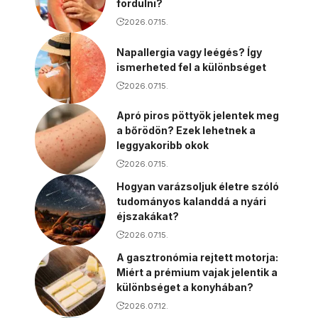
fordulni?
2026.07.15.
Napallergia vagy leégés? Így
ismerheted fel a különbséget
2026.07.15.
Apró piros pöttyök jelentek meg
a bőrödön? Ezek lehetnek a
leggyakoribb okok
2026.07.15.
Hogyan varázsoljuk életre szóló
tudományos kalanddá a nyári
éjszakákat?
2026.07.15.
A gasztronómia rejtett motorja:
Miért a prémium vajak jelentik a
különbséget a konyhában?
2026.07.12.