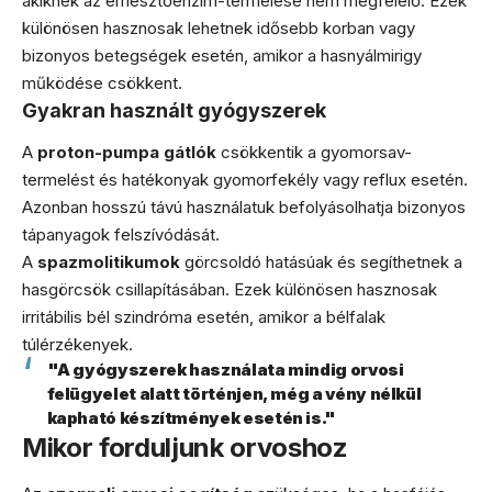
akiknek az emésztőenzim-termelése nem megfelelő. Ezek
különösen hasznosak lehetnek idősebb korban vagy
bizonyos betegségek esetén, amikor a hasnyálmirigy
működése csökkent.
Gyakran használt gyógyszerek
A
proton-pumpa gátlók
csökkentik a gyomorsav-
termelést és hatékonyak gyomorfekély vagy reflux esetén.
Azonban hosszú távú használatuk befolyásolhatja bizonyos
tápanyagok felszívódását.
A
spazmolitikumok
görcsoldó hatásúak és segíthetnek a
hasgörcsök csillapításában. Ezek különösen hasznosak
irritábilis bél szindróma esetén, amikor a bélfalak
túlérzékenyek.
"A gyógyszerek használata mindig orvosi
felügyelet alatt történjen, még a vény nélkül
kapható készítmények esetén is."
Mikor forduljunk orvoshoz