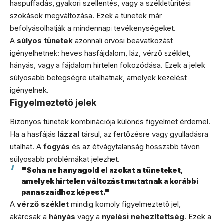
haspuffadás, gyakori szellentés, vagy a székletürítési
szokások megváltozása. Ezek a tünetek már
befolyásolhatják a mindennapi tevékenységeket.
A
súlyos tünetek
azonnali orvosi beavatkozást
igényelhetnek: heves hasfájdalom, láz, vérző széklet,
hányás, vagy a fájdalom hirtelen fokozódása. Ezek a jelek
súlyosabb betegségre utalhatnak, amelyek kezelést
igényelnek.
Figyelmeztető jelek
Bizonyos tünetek kombinációja különös figyelmet érdemel.
Ha a hasfájás
lázzal
társul, az fertőzésre vagy gyulladásra
utalhat. A
fogyás
és az étvágytalanság hosszabb távon
súlyosabb problémákat jelezhet.
"Soha ne hanyagold el azokat a tüneteket,
amelyek hirtelen változást mutatnak a korábbi
panaszaidhoz képest."
A
vérző széklet
mindig komoly figyelmeztető jel,
akárcsak a
hányás
vagy a
nyelési nehezítettség
. Ezek a