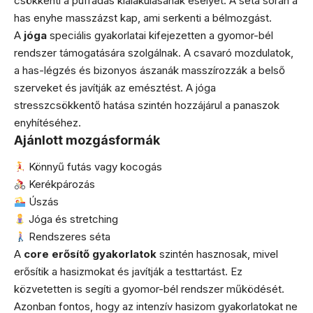
csökkenti a puffadás kialakulásának esélyét. A séta során a
has enyhe masszázst kap, ami serkenti a bélmozgást.
A
jóga
speciális gyakorlatai kifejezetten a gyomor-bél
rendszer támogatására szolgálnak. A csavaró mozdulatok,
a has-légzés és bizonyos ászanák masszírozzák a belső
szerveket és javítják az emésztést. A jóga
stresszcsökkentő hatása szintén hozzájárul a panaszok
enyhítéséhez.
Ajánlott mozgásformák
Könnyű futás vagy kocogás
Kerékpározás
Úszás
Jóga és stretching
Rendszeres séta
A
core erősítő gyakorlatok
szintén hasznosak, mivel
erősítik a hasizmokat és javítják a testtartást. Ez
közvetetten is segíti a gyomor-bél rendszer működését.
Azonban fontos, hogy az intenzív hasizom gyakorlatokat ne