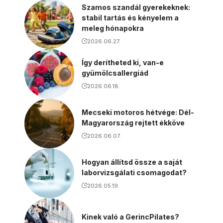
Szamos szandál gyerekeknek:
stabil tartás és kényelem a
meleg hónapokra
2026.06.27.
Így derítheted ki, van-e
gyümölcsallergiád
2026.06.18.
Mecseki motoros hétvége: Dél-
Magyarország rejtett ékköve
2026.06.07.
Hogyan állítsd össze a saját
laborvizsgálati csomagodat?
2026.05.19.
Kinek való a GerincPilates?