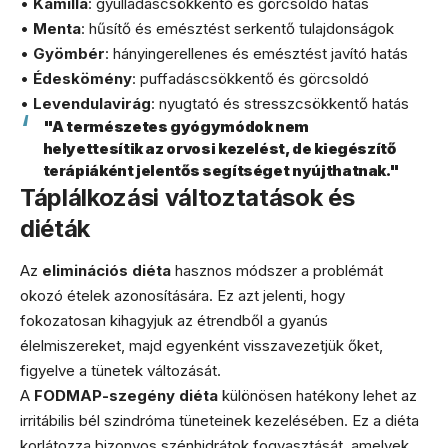
•
Kamilla
: gyulladáscsökkentő és görcsoldó hatás
•
Menta
: hűsítő és emésztést serkentő tulajdonságok
•
Gyömbér
: hányingerellenes és emésztést javító hatás
•
Édeskömény
: puffadáscsökkentő és görcsoldó
•
Levendulavirág
: nyugtató és stresszcsökkentő hatás
"A természetes gyógymódok nem
helyettesítik az orvosi kezelést, de kiegészítő
terápiáként jelentős segítséget nyújthatnak."
Táplálkozási változtatások és
diéták
Az
eliminációs diéta
hasznos módszer a problémát
okozó ételek azonosítására. Ez azt jelenti, hogy
fokozatosan kihagyjuk az étrendből a gyanús
élelmiszereket, majd egyenként visszavezetjük őket,
figyelve a tünetek változását.
A
FODMAP-szegény diéta
különösen hatékony lehet az
irritábilis bél szindróma tüneteinek kezelésében. Ez a diéta
korlátozza bizonyos szénhidrátok fogyasztását, amelyek