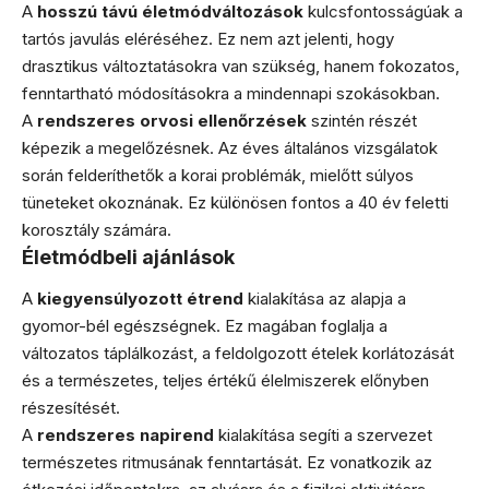
A
hosszú távú életmódváltozások
kulcsfontosságúak a
tartós javulás eléréséhez. Ez nem azt jelenti, hogy
drasztikus változtatásokra van szükség, hanem fokozatos,
fenntartható módosításokra a mindennapi szokásokban.
A
rendszeres orvosi ellenőrzések
szintén részét
képezik a megelőzésnek. Az éves általános vizsgálatok
során felderíthetők a korai problémák, mielőtt súlyos
tüneteket okoznának. Ez különösen fontos a 40 év feletti
korosztály számára.
Életmódbeli ajánlások
A
kiegyensúlyozott étrend
kialakítása az alapja a
gyomor-bél egészségnek. Ez magában foglalja a
változatos táplálkozást, a feldolgozott ételek korlátozását
és a természetes, teljes értékű élelmiszerek előnyben
részesítését.
A
rendszeres napirend
kialakítása segíti a szervezet
természetes ritmusának fenntartását. Ez vonatkozik az