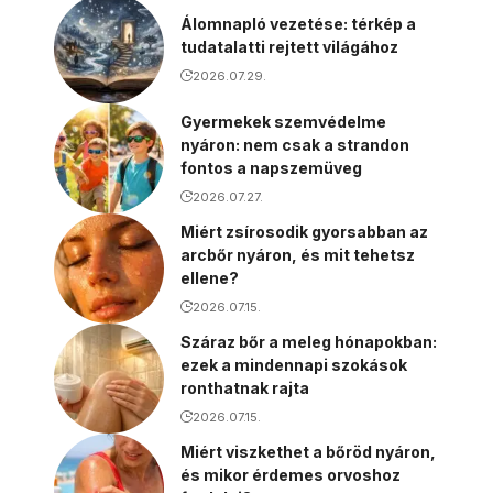
Álomnapló vezetése: térkép a
tudatalatti rejtett világához
2026.07.29.
Gyermekek szemvédelme
nyáron: nem csak a strandon
fontos a napszemüveg
2026.07.27.
Miért zsírosodik gyorsabban az
arcbőr nyáron, és mit tehetsz
ellene?
2026.07.15.
Száraz bőr a meleg hónapokban:
ezek a mindennapi szokások
ronthatnak rajta
2026.07.15.
Miért viszkethet a bőröd nyáron,
és mikor érdemes orvoshoz