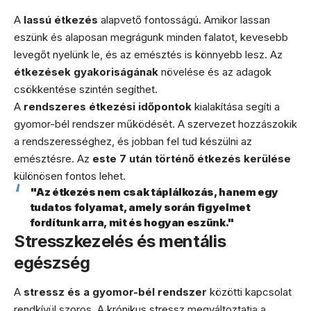
A
lassú étkezés
alapvető fontosságú. Amikor lassan
eszünk és alaposan megrágunk minden falatot, kevesebb
levegőt nyelünk le, és az emésztés is könnyebb lesz. Az
étkezések gyakoriságának
növelése és az adagok
csökkentése szintén segíthet.
A
rendszeres étkezési időpontok
kialakítása segíti a
gyomor-bél rendszer működését. A szervezet hozzászokik
a rendszerességhez, és jobban fel tud készülni az
emésztésre. Az
este 7 után történő étkezés kerülése
különösen fontos lehet.
"Az étkezés nem csak táplálkozás, hanem egy
tudatos folyamat, amely során figyelmet
fordítunk arra, mit és hogyan eszünk."
Stresszkezelés és mentális
egészség
A
stressz és a gyomor-bél rendszer
közötti kapcsolat
rendkívül szoros. A krónikus stressz megváltoztatja a