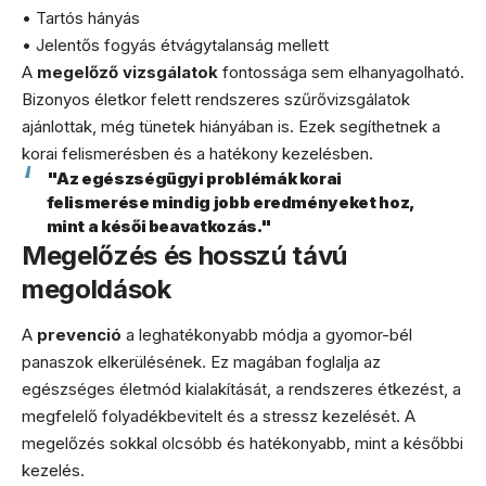
• Tartós hányás
• Jelentős fogyás étvágytalanság mellett
A
megelőző vizsgálatok
fontossága sem elhanyagolható.
Bizonyos életkor felett rendszeres szűrővizsgálatok
ajánlottak, még tünetek hiányában is. Ezek segíthetnek a
korai felismerésben és a hatékony kezelésben.
"Az egészségügyi problémák korai
felismerése mindig jobb eredményeket hoz,
mint a késői beavatkozás."
Megelőzés és hosszú távú
megoldások
A
prevenció
a leghatékonyabb módja a gyomor-bél
panaszok elkerülésének. Ez magában foglalja az
egészséges életmód kialakítását, a rendszeres étkezést, a
megfelelő folyadékbevitelt és a stressz kezelését. A
megelőzés sokkal olcsóbb és hatékonyabb, mint a későbbi
kezelés.