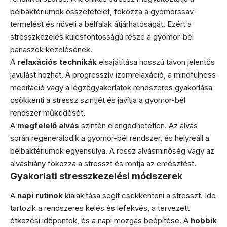
bélbaktériumok összetételét, fokozza a gyomorssav-
termelést és növeli a bélfalak átjárhatóságát. Ezért a
stresszkezelés kulcsfontosságú része a gyomor-bél
panaszok kezelésének.
A
relaxációs technikák
elsajátítása hosszú távon jelentős
javulást hozhat. A progresszív izomrelaxáció, a mindfulness
meditáció vagy a légzőgyakorlatok rendszeres gyakorlása
csökkenti a stressz szintjét és javítja a gyomor-bél
rendszer működését.
A
megfelelő alvás
szintén elengedhetetlen. Az alvás
során regenerálódik a gyomor-bél rendszer, és helyreáll a
bélbaktériumok egyensúlya. A rossz alvásminőség vagy az
alváshiány fokozza a stresszt és rontja az emésztést.
Gyakorlati stresszkezelési módszerek
A
napi rutinok
kialakítása segít csökkenteni a stresszt. Ide
tartozik a rendszeres kelés és lefekvés, a tervezett
étkezési időpontok, és a napi mozgás beépítése. A
hobbik