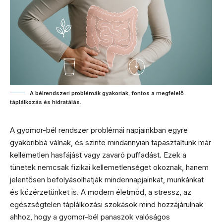
A bélrendszeri problémák gyakoriak, fontos a megfelelő
táplálkozás és hidratálás.
A gyomor-bél rendszer problémái napjainkban egyre
gyakoribbá válnak, és szinte mindannyian tapasztaltunk már
kellemetlen hasfájást vagy zavaró puffadást. Ezek a
tünetek nemcsak fizikai kellemetlenséget okoznak, hanem
jelentősen befolyásolhatják mindennapjainkat, munkánkat
és közérzetünket is. A modern életmód, a stressz, az
egészségtelen táplálkozási szokások mind hozzájárulnak
ahhoz, hogy a gyomor-bél panaszok valóságos