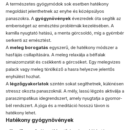
A természetes gyógymódok sok esetben hatékony
megoldást jelenthetnek az enyhe és középsúlyos
panaszokra. A
gyógynövények
évezredek óta segítik az
emberiséget az emésztési problémák kezelésében. A
kamilla nyugtató hatású, a menta görcsoldó, míg a gyömbér
serkenti az emésztést.
A
meleg borogatás
egyszerű, de hatékony módszer a
hasfájás csillapítására. A meleg relaxálja a bélfalak
simaizomzatát és csökkenti a görcsöket. Egy melegvizes
palack vagy meleg törölköző a hasra helyezve jelentős
enyhülést hozhat.
A
légzőgyakorlatok
szintén sokat segíthetnek, különösen
stressz okozta panaszoknál. A mély, lassú légzés aktiválja a
paraszimpatikus idegrendszert, amely nyugtatja a gyomor-
bél rendszert. A jóga és a meditáció hosszú távon is
hatékony lehet.
Hatékony gyógynövények