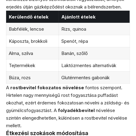
erjedés útján gázképződést okoznak a bélrendszerben.
Kerülendő ételek
Ajánlott ételek
Babfélék, lencse
Rizs, quinoa
Káposzta, brokkoli
Spenót, répa
Alma, szilva
Banán, szőlő
Tejtermékek
Laktózmentes alternatívák
Búza, rozs
Gluténmentes gabonák
A
rostbevitel fokozatos növelése
fontos szempont.
Hirtelen nagy mennyiségű rost fogyasztása puffadást
okozhat, ezért érdemes fokozatosan növelni a zöldség- és
gyümölcsfogyasztást. A
folyadékbevitel
növelése
szintén elengedhetetlen, különösen a rostbevitel növelése
mellett.
Étkezési szokások módosítása