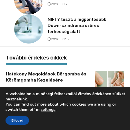
2026.03.23.
NIFTY teszt: a legpontosabb
Down-szindróma szűrés
terhesség alatt
2026.03.18.
További érdekes cikkek
Hatékony Megoldások Bőrgomba és
Körömgomba Kezelésére
By
Egészség-Pont
A weboldalon a minőségi felhasználói élmény érdekében sütiket
Bilagit és Kreon: Miért fontosak a
használunk.
hasnyálmirigy egészségében?
You can find out more about which cookies we are using or
switch them off in
By
Egészség-Pont
settings
.
Dulcolax vagy Guttalax: melyik a jobb
választás székrekedésre?
Elfogad
By
Egészség-Pont