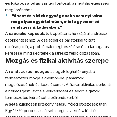
és kikapcsolódás
szintén fontosak a mentális egészség
megőrzéséhez.
"A test és a lélek egysége soha nem nyilvánul
meg olyan egyértelműen, mint a gyomor-bél
rendszer működésében."
A
szociális kapcsolatok
ápolása is hozzájárul a stressz
csökkentéséhez. A családdal és barátokkal töltött
minőségi idő, a problémák megbeszélése és a támogatás
keresése mind segítenek a stressz feldolgozásában.
Mozgás és fizikai aktivitás szerepe
A
rendszeres mozgás
az egyik leghatékonyabb
természetes módja a gyomor-bél panaszok
megelőzésének és kezelésének. A fizikai aktivitás serkenti
a bélmozgást, javítja a vérkeringést és segíti a gázok
természetes kiürülését a bélrendszerből.
A
séta
különösen jótékony hatású, főleg étkezések után.
Egy 15-20 perces lassú séta segíti az emésztést és