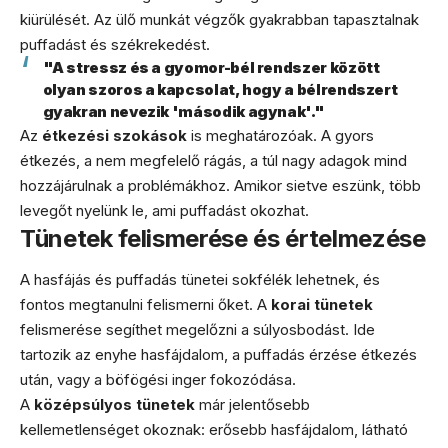
kiürülését. Az ülő munkát végzők gyakrabban tapasztalnak
puffadást és székrekedést.
"A stressz és a gyomor-bél rendszer között
olyan szoros a kapcsolat, hogy a bélrendszert
gyakran nevezik 'második agynak'."
Az
étkezési szokások
is meghatározóak. A gyors
étkezés, a nem megfelelő rágás, a túl nagy adagok mind
hozzájárulnak a problémákhoz. Amikor sietve eszünk, több
levegőt nyelünk le, ami puffadást okozhat.
Tünetek felismerése és értelmezése
A hasfájás és puffadás tünetei sokfélék lehetnek, és
fontos megtanulni felismerni őket. A
korai tünetek
felismerése segíthet megelőzni a súlyosbodást. Ide
tartozik az enyhe hasfájdalom, a puffadás érzése étkezés
után, vagy a böfögési inger fokozódása.
A
középsúlyos tünetek
már jelentősebb
kellemetlenséget okoznak: erősebb hasfájdalom, látható