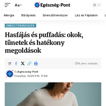
Aa
Allergia
Bőrápolás
Emésztőrendszer
Láz és Fájdalom
EMÉSZTŐRENDSZER
Hasfájás és puffadás: okok,
tünetek és hatékony
megoldások
18 perc olvasás
By
Egészség-Pont
Frissítve: 2025.11.15. 17:59