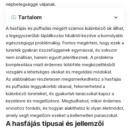
népbetegséggé váljanak.
Tartalom
A hasfájás és puffadás mögött számos különböző ok állhat,
a legegyszerűbb táplálkozási hibáktól kezdve a komolyabb
egészségügyi problémákig. Fontos megérteni, hogy ezek a
tünetek gyakran összefüggenek egymással, és sokszor
nem önállóan, hanem együtt jelentkeznek. A probléma
komplexitása miatt érdemes többféle megközelítésből
vizsgálni a lehetséges okokat és megoldási módokat.
Az alábbiakban részletesen megismerkedhetsz a hasfájás
és puffadás leggyakoribb okaival, felismerheted a
különböző tüneteket, és gyakorlati tanácsokat kapsz a
kezelésre és megelőzésre. Megtudhatod, mikor érdemes
orvoshoz fordulni, és hogyan alakíthatsz ki olyan életmódot,
amely segít megelőzni ezeket a kellemetlen panaszokat.
A hasfájás típusai és jellemzői