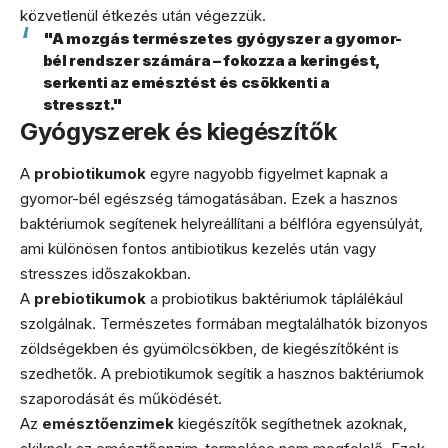
közvetlenül étkezés után végezzük.
"A mozgás természetes gyógyszer a gyomor-
bél rendszer számára – fokozza a keringést,
serkenti az emésztést és csökkenti a
stresszt."
Gyógyszerek és kiegészítők
A
probiotikumok
egyre nagyobb figyelmet kapnak a
gyomor-bél egészség támogatásában. Ezek a hasznos
baktériumok segítenek helyreállítani a bélflóra egyensúlyát,
ami különösen fontos antibiotikus kezelés után vagy
stresszes időszakokban.
A
prebiotikumok
a probiotikus baktériumok táplálékául
szolgálnak. Természetes formában megtalálhatók bizonyos
zöldségekben és gyümölcsökben, de kiegészítőként is
szedhetők. A prebiotikumok segítik a hasznos baktériumok
szaporodását és működését.
Az
emésztőenzimek
kiegészítők segíthetnek azoknak,