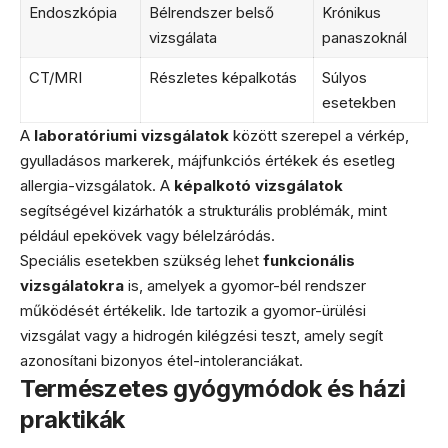
Endoszkópia
Bélrendszer belső
Krónikus
vizsgálata
panaszoknál
CT/MRI
Részletes képalkotás
Súlyos
esetekben
A
laboratóriumi vizsgálatok
között szerepel a vérkép,
gyulladásos markerek, májfunkciós értékek és esetleg
allergia-vizsgálatok. A
képalkotó vizsgálatok
segítségével kizárhatók a strukturális problémák, mint
például epekövek vagy bélelzáródás.
Speciális esetekben szükség lehet
funkcionális
vizsgálatokra
is, amelyek a gyomor-bél rendszer
működését értékelik. Ide tartozik a gyomor-ürülési
vizsgálat vagy a hidrogén kilégzési teszt, amely segít
azonosítani bizonyos étel-intoleranciákat.
Természetes gyógymódok és házi
praktikák