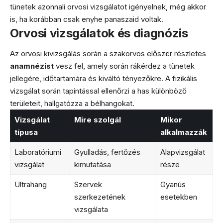
tünetek azonnali orvosi vizsgálatot igényelnek, még akkor
is, ha korábban csak enyhe panaszaid voltak.
Orvosi vizsgálatok és diagnózis
Az orvosi kivizsgálás során a szakorvos először részletes
anamnézist
vesz fel, amely során rákérdez a tünetek
jellegére, időtartamára és kiváltó tényezőkre. A fizikális
vizsgálat során tapintással ellenőrzi a has különböző
területeit, hallgatózza a bélhangokat.
Vizsgálat
Mire szolgál
Mikor
típusa
alkalmazzák
Laboratóriumi
Gyulladás, fertőzés
Alapvizsgálat
vizsgálat
kimutatása
része
Ultrahang
Szervek
Gyanús
szerkezetének
esetekben
vizsgálata