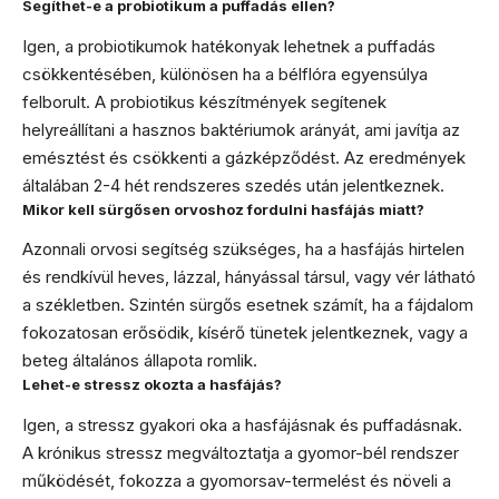
Segíthet-e a probiotikum a puffadás ellen?
Igen, a probiotikumok hatékonyak lehetnek a puffadás
csökkentésében, különösen ha a bélflóra egyensúlya
felborult. A probiotikus készítmények segítenek
helyreállítani a hasznos baktériumok arányát, ami javítja az
emésztést és csökkenti a gázképződést. Az eredmények
általában 2-4 hét rendszeres szedés után jelentkeznek.
Mikor kell sürgősen orvoshoz fordulni hasfájás miatt?
Azonnali orvosi segítség szükséges, ha a hasfájás hirtelen
és rendkívül heves, lázzal, hányással társul, vagy vér látható
a székletben. Szintén sürgős esetnek számít, ha a fájdalom
fokozatosan erősödik, kísérő tünetek jelentkeznek, vagy a
beteg általános állapota romlik.
Lehet-e stressz okozta a hasfájás?
Igen, a stressz gyakori oka a hasfájásnak és puffadásnak.
A krónikus stressz megváltoztatja a gyomor-bél rendszer
működését, fokozza a gyomorsav-termelést és növeli a