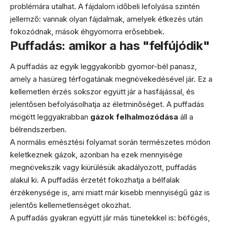
problémára utalhat. A fájdalom időbeli lefolyása szintén
jellemző: vannak olyan fájdalmak, amelyek étkezés után
fokozódnak, mások éhgyomorra erősebbek.
Puffadás: amikor a has "felfújódik"
A puffadás az egyik leggyakoribb gyomor-bél panasz,
amely a hasüreg térfogatának megnövekedésével jár. Ez a
kellemetlen érzés sokszor együtt jár a hasfájással, és
jelentősen befolyásolhatja az életminőséget. A puffadás
mögött leggyakrabban
gázok felhalmozódása
áll a
bélrendszerben.
A normális emésztési folyamat során természetes módon
keletkeznek gázok, azonban ha ezek mennyisége
megnövekszik vagy kiürülésük akadályozott, puffadás
alakul ki. A puffadás érzetét fokozhatja a bélfalak
érzékenysége is, ami miatt már kisebb mennyiségű gáz is
jelentős kellemetlenséget okozhat.
A puffadás gyakran együtt jár más tünetekkel is: böfögés,