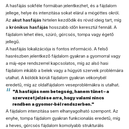
A hasfájás sokféle formában jelentkezhet, és a fájdalom
jellege, helye és intenzitása sokat elárul a mögöttes okról.
Az
akut hasfájás
hirtelen kezdődik és rövid ideig tart, míg
a
krónikus hasfájás
hosszabb időn keresztül fennáll. A
fájdalom lehet éles, szúró, görcsös, tompa vagy égető
jellegű.
A hasfájás lokalizációja is fontos információ. A felső
hasrészben jelentkező fájdalom gyakran a gyomorral vagy
a máj-epe rendszerrel kapcsolatos, míg az alsó hasi
fájdalom inkább a belek vagy a húgyúti szervek problémáira
utalhat. A köldök körüli fájdalom gyakran vékonybél
eredetű, míg az oldalfájdalom veseproblémákra is utalhat.
"A hasfájás nem betegség, hanem tünet – a
szervezet jelzése arra, hogy valami nincs
rendben a gyomor-bél rendszerben."
A fájdalom intenzitása sem elhanyagolható szempont. Az
enyhe, tompa fájdalom gyakran funkcionalás eredetű, míg
a heves, görcsös fájdalom komolyabb strukturális