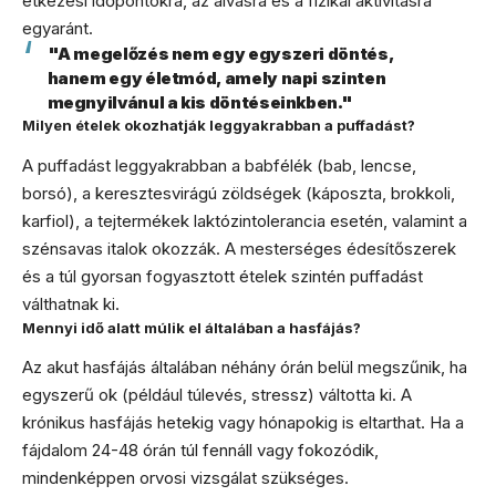
étkezési időpontokra, az alvásra és a fizikai aktivitásra
egyaránt.
"A megelőzés nem egy egyszeri döntés,
hanem egy életmód, amely napi szinten
megnyilvánul a kis döntéseinkben."
Milyen ételek okozhatják leggyakrabban a puffadást?
A puffadást leggyakrabban a babfélék (bab, lencse,
borsó), a keresztesvirágú zöldségek (káposzta, brokkoli,
karfiol), a tejtermékek laktózintolerancia esetén, valamint a
szénsavas italok okozzák. A mesterséges édesítőszerek
és a túl gyorsan fogyasztott ételek szintén puffadást
válthatnak ki.
Mennyi idő alatt múlik el általában a hasfájás?
Az akut hasfájás általában néhány órán belül megszűnik, ha
egyszerű ok (például túlevés, stressz) váltotta ki. A
krónikus hasfájás hetekig vagy hónapokig is eltarthat. Ha a
fájdalom 24-48 órán túl fennáll vagy fokozódik,
mindenképpen orvosi vizsgálat szükséges.