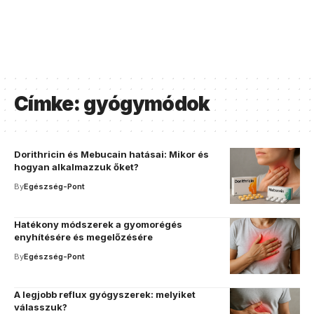
Címke:
gyógymódok
Dorithricin és Mebucain hatásai: Mikor és
hogyan alkalmazzuk őket?
By
Egészség-Pont
Hatékony módszerek a gyomorégés
enyhítésére és megelőzésére
By
Egészség-Pont
A legjobb reflux gyógyszerek: melyiket
válasszuk?