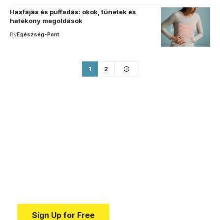
Hasfájás és puffadás: okok, tünetek és
hatékony megoldások
By
Egészség-Pont
1
2
Your one-stop resource for
medical news and
education.
Your one-stop resource for medical news and
education.
Sign Up for Free