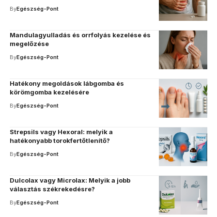
By
Egészség-Pont
Mandulagyulladás és orrfolyás kezelése és
megelőzése
By
Egészség-Pont
Hatékony megoldások lábgomba és
körömgomba kezelésére
By
Egészség-Pont
Strepsils vagy Hexoral: melyik a
hatékonyabb torokfertőtlenítő?
By
Egészség-Pont
Dulcolax vagy Microlax: Melyik a jobb
választás székrekedésre?
By
Egészség-Pont