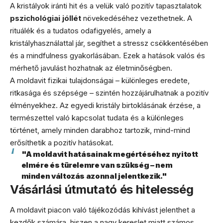
A kristályok iránti hit és a velük való pozitív tapasztalatok
pszichológiai jóllét
növekedéséhez vezethetnek. A
rituálék és a tudatos odafigyelés, amely a
kristályhasználattal jár, segíthet a stressz csökkentésében
és a mindfulness gyakorlásában. Ezek a hatások valós és
mérhető javulást hozhatnak az életminőségben.
A moldavit fizikai tulajdonságai – különleges eredete,
ritkasága és szépsége – szintén hozzájárulhatnak a pozitív
élményekhez. Az egyedi kristály birtoklásának érzése, a
természettel való kapcsolat tudata és a különleges
történet, amely minden darabhoz tartozik, mind-mind
erősíthetik a pozitív hatásokat.
"A moldavit hatásainak megértéséhez nyitott
elmére és türelemre van szükség – nem
minden változás azonnal jelentkezik."
Vásárlási útmutató és hitelesség
A moldavit piacon való tájékozódás kihívást jelenthet a
kezdők számára, hiszen a nagy kereslet miatt számos