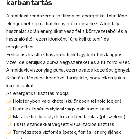
karbantartás
A moldavit rendszeres tisztítása és energetikai feltöltése
elengedhetetlen a hatékony működéséhez. A kristály
használat során energiákat vesz fel a környezetéből és a
használójától, ezért időnként "újra kell tölteni" és
megtisztítani.
Fizikai tisztításhoz használhatunk lágy kefét és langyos
vizet, de kerüljük a durva vegyszereket és a túl forró vizet.
A moldavit viszonylag puha, ezért óvatos kezelést igényel.
Szárítás után puha kendővel töröljük le, hogy elkerüljük a
karcolásokat.
Az energetikai tisztítás módjai:
Holdfényben való kitétel (különösen telihold idején)
Füstölés fehér zsályával vagy palo santo fával
Más tisztító kristályok közelében tárolás (pl. szelenit)
Tiszta szándékkal végzett vizualizációs tisztítás
Természetes vízforrás (patak, forrás) energiájának