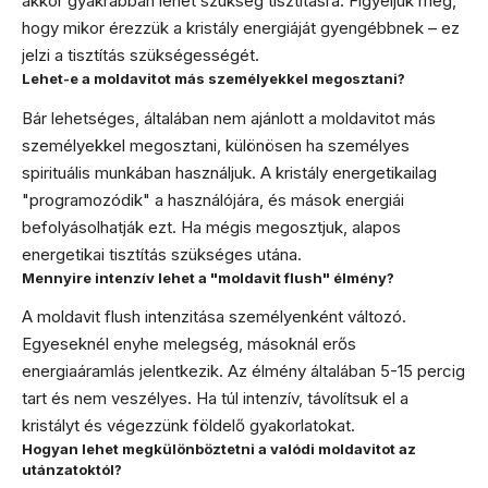
akkor gyakrabban lehet szükség tisztításra. Figyeljük meg,
hogy mikor érezzük a kristály energiáját gyengébbnek – ez
jelzi a tisztítás szükségességét.
Lehet-e a moldavitot más személyekkel megosztani?
Bár lehetséges, általában nem ajánlott a moldavitot más
személyekkel megosztani, különösen ha személyes
spirituális munkában használjuk. A kristály energetikailag
"programozódik" a használójára, és mások energiái
befolyásolhatják ezt. Ha mégis megosztjuk, alapos
energetikai tisztítás szükséges utána.
Mennyire intenzív lehet a "moldavit flush" élmény?
A moldavit flush intenzitása személyenként változó.
Egyeseknél enyhe melegség, másoknál erős
energiaáramlás jelentkezik. Az élmény általában 5-15 percig
tart és nem veszélyes. Ha túl intenzív, távolítsuk el a
kristályt és végezzünk földelő gyakorlatokat.
Hogyan lehet megkülönböztetni a valódi moldavitot az
utánzatoktól?