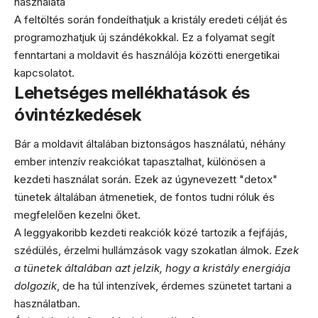
használata
A feltöltés során fondeíthatjuk a kristály eredeti célját és
programozhatjuk új szándékokkal. Ez a folyamat segít
fenntartani a moldavit és használója közötti energetikai
kapcsolatot.
Lehetséges mellékhatások és
óvintézkedések
Bár a moldavit általában biztonságos használatú, néhány
ember intenzív reakciókat tapasztalhat, különösen a
kezdeti használat során. Ezek az úgynevezett "detox"
tünetek általában átmenetiek, de fontos tudni róluk és
megfelelően kezelni őket.
A leggyakoribb kezdeti reakciók közé tartozik a fejfájás,
szédülés, érzelmi hullámzások vagy szokatlan álmok.
Ezek
a tünetek általában azt jelzik, hogy a kristály energiája
dolgozik
, de ha túl intenzívek, érdemes szünetet tartani a
használatban.