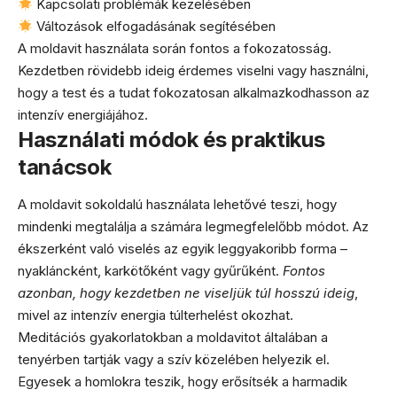
Kapcsolati problémák kezelésében
Változások elfogadásának segítésében
A moldavit használata során fontos a fokozatosság.
Kezdetben rövidebb ideig érdemes viselni vagy használni,
hogy a test és a tudat fokozatosan alkalmazkodhasson az
intenzív energiájához.
Használati módok és praktikus
tanácsok
A moldavit sokoldalú használata lehetővé teszi, hogy
mindenki megtalálja a számára legmegfelelőbb módot. Az
ékszerként való viselés az egyik leggyakoribb forma –
nyakláncként, karkötőként vagy gyűrűként.
Fontos
azonban, hogy kezdetben ne viseljük túl hosszú ideig
,
mivel az intenzív energia túlterhelést okozhat.
Meditációs gyakorlatokban a moldavitot általában a
tenyérben tartják vagy a szív közelében helyezik el.
Egyesek a homlokra teszik, hogy erősítsék a harmadik