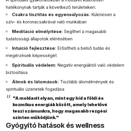
hatékonynak tartják a következő területeken:
Csakra tisztítás és egyensúlyozás
: Különösen a
szív- és koronacsakrával való munkában
Meditáció elmélyítése
: Segíthet a magasabb
tudatossági állapotok elérésében
Intuíció fejlesztése
: Erősítheti a belső tudás és
megérzések képességét
Spirituális védelem
: Negatív energiáktól való védelem
biztosítása
Álmok és látomások
: Tisztább álomélmények és
spirituális üzenetek fogadása
"A moldavit olyan, mint egy híd a földi és
kozmikus energiák között, amely lehetővé
teszi számunkra, hogy magasabb rezgési
szinten működjünk."
Gyógyító hatások és wellness