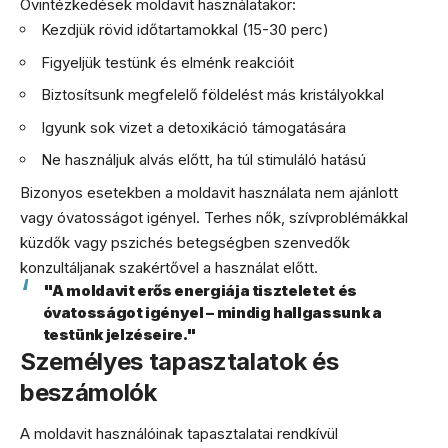
Óvintézkedések moldavit használatakor:
Kezdjük rövid időtartamokkal (15-30 perc)
Figyeljük testünk és elménk reakcióit
Biztosítsunk megfelelő földelést más kristályokkal
Igyunk sok vizet a detoxikáció támogatására
Ne használjuk alvás előtt, ha túl stimuláló hatású
Bizonyos esetekben a moldavit használata nem ajánlott
vagy óvatosságot igényel. Terhes nők, szívproblémákkal
küzdők vagy pszichés betegségben szenvedők
konzultáljanak szakértővel a használat előtt.
"A moldavit erős energiája tiszteletet és
óvatosságot igényel – mindig hallgassunk a
testünk jelzéseire."
Személyes tapasztalatok és
beszámolók
A moldavit használóinak tapasztalatai rendkívül