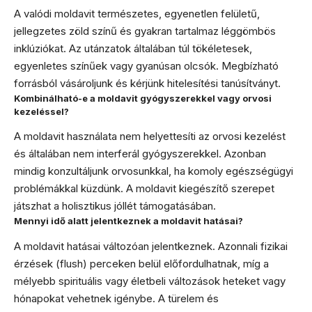
A valódi moldavit természetes, egyenetlen felületű,
jellegzetes zöld színű és gyakran tartalmaz léggömbös
inklúziókat. Az utánzatok általában túl tökéletesek,
egyenletes színűek vagy gyanúsan olcsók. Megbízható
forrásból vásároljunk és kérjünk hitelesítési tanúsítványt.
Kombinálható-e a moldavit gyógyszerekkel vagy orvosi
kezeléssel?
A moldavit használata nem helyettesíti az orvosi kezelést
és általában nem interferál gyógyszerekkel. Azonban
mindig konzultáljunk orvosunkkal, ha komoly egészségügyi
problémákkal küzdünk. A moldavit kiegészítő szerepet
játszhat a holisztikus jóllét támogatásában.
Mennyi idő alatt jelentkeznek a moldavit hatásai?
A moldavit hatásai változóan jelentkeznek. Azonnali fizikai
érzések (flush) perceken belül előfordulhatnak, míg a
mélyebb spirituális vagy életbeli változások heteket vagy
hónapokat vehetnek igénybe. A türelem és