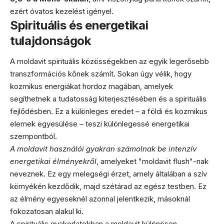
ezért óvatos kezelést igényel.
Spirituális és energetikai
tulajdonságok
A moldavit spirituális közösségekben az egyik legerősebb
transzformációs kőnek számít. Sokan úgy vélik, hogy
kozmikus energiákat hordoz magában, amelyek
segíthetnek a tudatosság kiterjesztésében és a spirituális
fejlődésben. Ez a különleges eredet – a földi és kozmikus
elemek egyesülése – teszi különlegessé energetikai
szempontból.
A moldavit használói gyakran számolnak be intenzív
energetikai élményekről
, amelyeket "moldavit flush"-nak
neveznek. Ez egy melegségi érzet, amely általában a szív
környékén kezdődik, majd szétárad az egész testben. Ez
az élmény egyeseknél azonnal jelentkezik, másoknál
fokozatosan alakul ki.
A spirituális gyakorlatokban a moldavit különösen