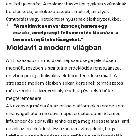
említett jelenség. A moldavit használói gyakran számolnak
be élénkebb, emlékezetesebb álmokról, amelyek
útmutatást vagy betekintést nyújtanak élethelyzetükbe.
"A moldavit nem varázsszer, hanem egy
eszköz, amely segít felismerni és kiaknázni a
bennünk rejlő lehetőségeket."
Moldavit a modern világban
A 21. században a moldavit népszerűsége jelentősen
megnőtt, részben a spirituális érdeklődés reneszánsza,
részben pedig a holistikus életmód terjedése miatt. A
stresszes modern életben sokan keresnek természetes
módszereket a kiegyensúlyozottság és belső béke
megteremtésére.
A közösségi média és az online platformok szerepe sem
elhanyagolható a moldavit népszerűsítésében. Számos
influencer és spirituális tanító osztja meg tapasztalatait, ami
növeli az érdeklődést. Ez azonban azt is jelenti, hogy