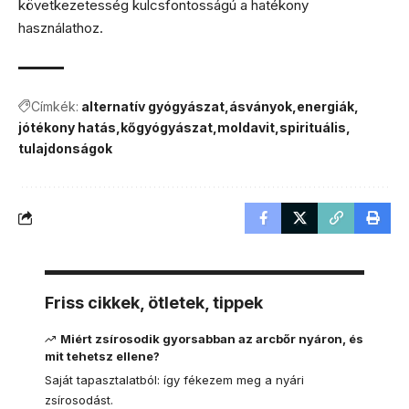
következetesség kulcsfontosságú a hatékony
használathoz.
Címkék:
alternatív gyógyászat
ásványok
energiák
jótékony hatás
kőgyógyászat
moldavit
spirituális
tulajdonságok
Friss cikkek, ötletek, tippek
Miért zsírosodik gyorsabban az arcbőr nyáron, és
mit tehetsz ellene?
Saját tapasztalatból: így fékezem meg a nyári
zsírosodást.