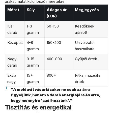
árakat mutat különböző méretekre:
Méret
Súly
Átlagos ár
Megjegyzés
(EUR)
Kis
1-3
50-150
Kezdőknek
darab
gramm
ajánlott
Közepes
4-8
150-400
Univerzális
gramm
használatra
Nagy
9-15
400-800
Gyűjtői érték
darab
gramm
Extra
15+
800+
Ritka, muzeális
nagy
gramm
érték
"A moldavit vásárlásakor ne csak az árra
figyeljünk, hanem a darab energiájára és arra,
hogy mennyire 'szól hozzánk'."
Tisztítás és energetikai