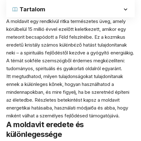
Tartalom
A moldavit egy rendkívül ritka természetes üveg, amely
körülbelül 15 millió évvel ezelőtt keletkezett, amikor egy
meteorit becsapódott a Föld felszínébe. Ez a kozmikus
eredetű kristály számos különböző hatást tulajdonítanak
neki – a spirituális fejlődéstől kezdve a gyógyító energiákig.
A témát sokféle szemszögből érdemes megközelíteni:
tudományos, spirituális és gyakorlati oldalról egyaránt.
Itt megtudhatod, milyen tulajdonságokat tulajdonítanak
ennek a különleges kőnek, hogyan használhatod a
mindennapokban, és mire figyelj, ha be szeretnéd építeni
az életedbe. Részletes betekintést kapsz a moldavit
energetikai hatásaiba, használati módjaiба és abba, hogy
miként válhat a személyes fejlődésed támogatójává.
A moldavit eredete és
különlegessége