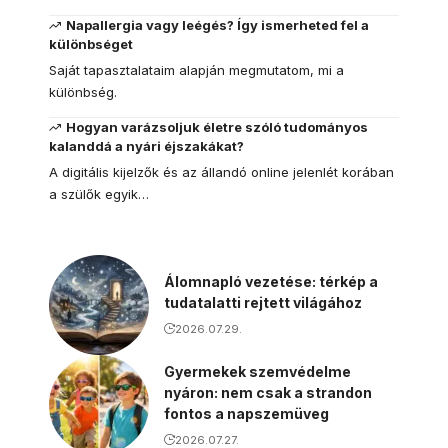
Napallergia vagy leégés? Így ismerheted fel a
különbséget
Saját tapasztalataim alapján megmutatom, mi a
különbség.
Hogyan varázsoljuk életre szóló tudományos
kalanddá a nyári éjszakákat?
A digitális kijelzők és az állandó online jelenlét korában
a szülők egyik…
Álomnapló vezetése: térkép a
tudatalatti rejtett világához
2026.07.29.
Gyermekek szemvédelme
nyáron: nem csak a strandon
fontos a napszemüveg
2026.07.27.