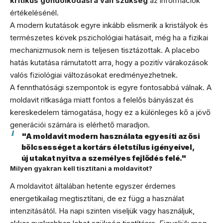
kritikus gondolkodásra van szükség
az információk
értékelésénél.
A modern kutatások egyre inkább elismerik a kristályok és
természetes kövek pszichológiai hatásait, még ha a fizikai
mechanizmusok nem is teljesen tisztázottak. A placebo
hatás kutatása rámutatott arra, hogy a pozitív várakozások
valós fiziológiai változásokat eredményezhetnek.
A fennthatósági szempontok is egyre fontosabbá válnak. A
moldavit ritkasága miatt fontos a felelős bányászat és
kereskedelem támogatása, hogy ez a különleges kő a jövő
generációi számára is elérhető maradjon.
"A moldavit modern használata egyesíti az ősi
bölcsességet a kortárs életstílus igényeivel,
új utakat nyitva a személyes fejlődés felé."
Milyen gyakran kell tisztítani a moldavitot?
A moldavitot általában hetente egyszer érdemes
energetikailag megtisztítani, de ez függ a használat
intenzitásától. Ha napi szinten viseljük vagy használjuk,