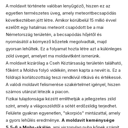
A moldavit története valóban lenyűgöző, hiszen ez az
egyetlen természetes üveg, amely meteoritbecsapódás
következtében jött létre. Amikor körülbelül 15 millió évvel
ezelőtt egy hatalmas meteorit csapódott be a mai
Németország területén, a becsapódás hőjétől és
nyomásától a környező kőzetek megolvadtak, majd
gyorsan lehűltek. Ez a folyamat hozta létre azt a különleges
zöld üveget, amelyet ma moldavitként ismerünk.
A moldavit kizárólag a Cseh Köztársaság területén található,
főként a Moldva folyó vidékén, innen kapta a nevét is. Ez a
földrajzi korlátozottság teszi rendkívül ritkává és értékessé.
A valódi moldavit felismerése szakértelmet igényel, hiszen
számos utánzat létezik a piacon.
Fizikai tulajdonságai között említhetjük a jellegzetes zöld
színt, amely a világoszöldtől a sötét erdőzöldig terjedhet.
Felülete gyakran egyenetlen, "skorpiós" mintázattal, amely
a gyors lehűlés eredménye.
A moldavit keménysége
5,5-6 a Mohs-skálán
, ami viszonylag puha kőnek számít,