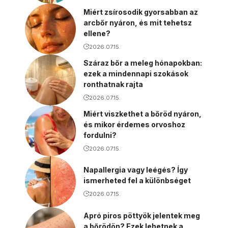
Miért zsírosodik gyorsabban az
arcbőr nyáron, és mit tehetsz
ellene?
2026.07.15.
Száraz bőr a meleg hónapokban:
ezek a mindennapi szokások
ronthatnak rajta
2026.07.15.
Miért viszkethet a bőröd nyáron,
és mikor érdemes orvoshoz
fordulni?
2026.07.15.
Napallergia vagy leégés? Így
ismerheted fel a különbséget
2026.07.15.
Apró piros pöttyök jelentek meg
a bőrödön? Ezek lehetnek a