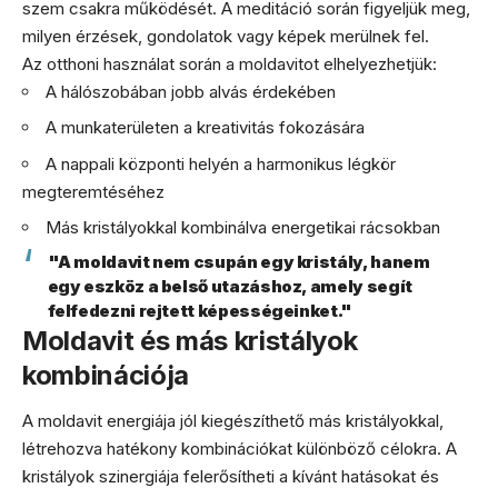
szem csakra működését. A meditáció során figyeljük meg,
milyen érzések, gondolatok vagy képek merülnek fel.
Az otthoni használat során a moldavitot elhelyezhetjük:
A hálószobában jobb alvás érdekében
A munkaterületen a kreativitás fokozására
A nappali központi helyén a harmonikus légkör
megteremtéséhez
Más kristályokkal kombinálva energetikai rácsokban
"A moldavit nem csupán egy kristály, hanem
egy eszköz a belső utazáshoz, amely segít
felfedezni rejtett képességeinket."
Moldavit és más kristályok
kombinációja
A moldavit energiája jól kiegészíthető más kristályokkal,
létrehozva hatékony kombinációkat különböző célokra. A
kristályok szinergiája felerősítheti a kívánt hatásokat és