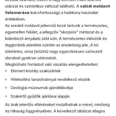
utánzat és szintetikus változat található. A
valódi moldavit
felismerése
kulcsfontosságú a hatékony használat
érdekében.
Az eredeti moldavit jellemzői közé tartozik a természetes,
egyenetlen felület, a jellegzős "skorpiós" mintázat és a
különböző árnyalatú zöld szín. A természetes inklúziók és
léggömbök jelenléte szintén az eredetiség jele.
A túl
tökéletes, sima felületű vagy egyenletesen színezett
darabok gyakran utánzatok.
Megbízható forrásból való vásárlás elengedhetetlen:
Elismert kristály szaküzletek
Hitelesítési tanúsítvánnyal rendelkező eladók
Geológiai múzeumok ajándékboltjai
Szakértő gyűjtők ajánlásai alapján
Az árak jelentős eltéréseket mutathatnak a méret, minőség
és ritkaság függvényében. A következő táblázat átlagos