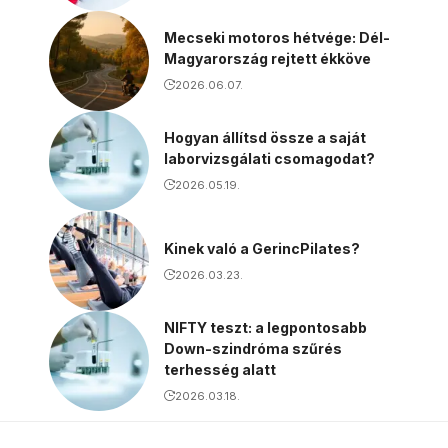
Mecseki motoros hétvége: Dél-
Magyarország rejtett ékköve
2026.06.07.
Hogyan állítsd össze a saját
laborvizsgálati csomagodat?
2026.05.19.
Kinek való a GerincPilates?
2026.03.23.
NIFTY teszt: a legpontosabb
Down-szindróma szűrés
terhesség alatt
2026.03.18.