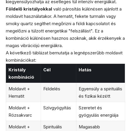
kiegyensúlyozhatja az esetleges túl intenzív energiákat.
Földelő kristályokkal
való párosítás különösen ajánlott a
moldavit használatakor. A hematit, fekete turmalin vagy
smoky quartz segíthet megőrizni a földi kapcsolatot és
megelőzni a túlzott energetikai "felszállást". Ez a
kombináció különösen hasznos azoknak, akik érzékenyek a
magas vibrációjú energiákra.
A következő táblázat bemutatja a legnépszerűbb moldavit
kombinációkat:
Kristály
Cél
Hatás
kombináció
Moldavit +
Földelés
Egyensúly a spirituális
Hematit
és fizikai között
Moldavit +
Szívgyógyítás
Szeretet és
Rózsakvarc
gyógyulás energiája
Moldavit +
Spirituális
Magasabb