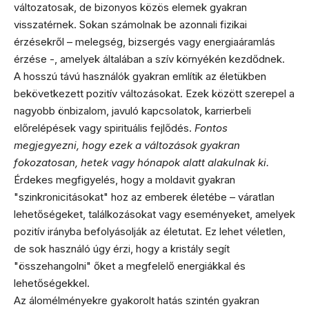
változatosak, de bizonyos közös elemek gyakran
visszatérnek. Sokan számolnak be azonnali fizikai
érzésekről – melegség, bizsergés vagy energiaáramlás
érzése -, amelyek általában a szív környékén kezdődnek.
A hosszú távú használók gyakran említik az életükben
bekövetkezett pozitív változásokat. Ezek között szerepel a
nagyobb önbizalom, javuló kapcsolatok, karrierbeli
előrelépések vagy spirituális fejlődés.
Fontos
megjegyezni, hogy ezek a változások gyakran
fokozatosan, hetek vagy hónapok alatt alakulnak ki.
Érdekes megfigyelés, hogy a moldavit gyakran
"szinkronicitásokat" hoz az emberek életébe – váratlan
lehetőségeket, találkozásokat vagy eseményeket, amelyek
pozitív irányba befolyásolják az életutat. Ez lehet véletlen,
de sok használó úgy érzi, hogy a kristály segít
"összehangolni" őket a megfelelő energiákkal és
lehetőségekkel.
Az álomélményekre gyakorolt hatás szintén gyakran