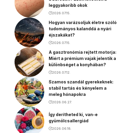
leggyakoribb okok
2026.07.15.
Hogyan varázsoljuk életre szóló
tudományos kalanddá a nyári
éjszakákat?
2026.07.15.
A gasztronómia rejtett motorja:
Miért a prémium vajak jelentik a
különbséget a konyhában?
2026.07.12.
Szamos szandál gyerekeknek:
stabil tartás és kényelem a
meleg hónapokra
2026.06.27.
Így derítheted ki, van-e
gyümölcsallergiád
2026.06.18.