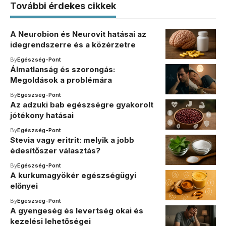
További érdekes cikkek
A Neurobion és Neurovit hatásai az
idegrendszerre és a közérzetre
By
Egészség-Pont
Álmatlanság és szorongás:
Megoldások a problémára
By
Egészség-Pont
Az adzuki bab egészségre gyakorolt
jótékony hatásai
By
Egészség-Pont
Stevia vagy eritrit: melyik a jobb
édesítőszer választás?
By
Egészség-Pont
A kurkumagyökér egészségügyi
előnyei
By
Egészség-Pont
A gyengeség és levertség okai és
kezelési lehetőségei