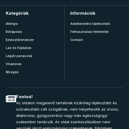
Kategóriák
Információk
Allergia
Adatkezelési tájékoztató
Bőrápolás
Felhasználási feltételek
Emésztőrendszer
Contact
Láz és Fájdalom
Légúti panaszok
Vitaminok
Mozgás
Fontos!
Az oldalon megjelenő tartalmak kizárólag tájékoztató és
szórakoztató célt szolgálnak, nem helyettesítik az orvosi,
állatorvosi, gyógyszerészi vagy más egészségügyi
szakember tanácsát. Az oldal szerkesztésében nem
vesznek részt egészségügyi szakemberek. Bármilyen