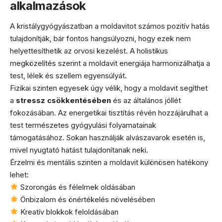
alkalmazások
A kristálygyógyászatban a moldavitot számos pozitív hatás
tulajdonítják, bár fontos hangsúlyozni, hogy ezek nem
helyettesíthetik az orvosi kezelést. A holistikus
megközelítés szerint a moldavit energiája harmonizálhatja a
test, lélek és szellem egyensúlyát.
Fizikai szinten egyesek úgy vélik, hogy a moldavit segíthet
a
stressz csökkentésében
és az általános jóllét
fokozásában. Az energetikai tisztítás révén hozzájárulhat a
test természetes gyógyulási folyamatainak
támogatásához. Sokan használják alvászavarok esetén is,
mivel nyugtató hatást tulajdonítanak neki.
Érzelmi és mentális szinten a moldavit különösen hatékony
lehet:
Szorongás és félelmek oldásában
Önbizalom és önértékelés növelésében
Kreatív blokkok feloldásában