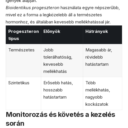
igények alapján.
Bioidentikus progeszteron
használata egyre népszerűbb,
mivel ez a forma a legközelebb áll a természetes
hormonhoz, és általában kevesebb mellékhatással jár.
Progeszteron
Előnyök
Hátrányok
típus
Természetes
Jobb
Magasabb ár,
tolerálhatóság,
rövidebb
kevesebb
hatástartam
mellékhatás
Szintetikus
Erősebb hatás,
Több
hosszabb
mellékhatás,
hatástartam
nagyobb
kockázatok
Monitorozás és követés a kezelés
során