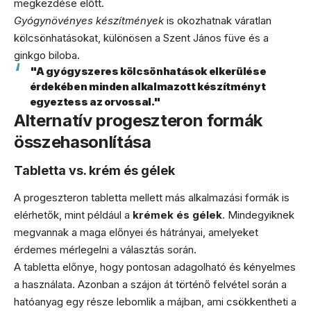
megkezdése előtt.
Gyógynövényes készítmények
is okozhatnak váratlan
kölcsönhatásokat, különösen a Szent János füve és a
ginkgo biloba.
"A gyógyszeres kölcsönhatások elkerülése
érdekében minden alkalmazott készítményt
egyeztess az orvossal."
Alternatív progeszteron formák
összehasonlítása
Tabletta vs. krém és gélek
A progeszteron tabletta mellett más alkalmazási formák is
elérhetők, mint például a
krémek és gélek
. Mindegyiknek
megvannak a maga előnyei és hátrányai, amelyeket
érdemes mérlegelni a választás során.
A tabletta előnye, hogy pontosan adagolható és kényelmes
a használata. Azonban a szájon át történő felvétel során a
hatóanyag egy része lebomlik a májban, ami csökkentheti a