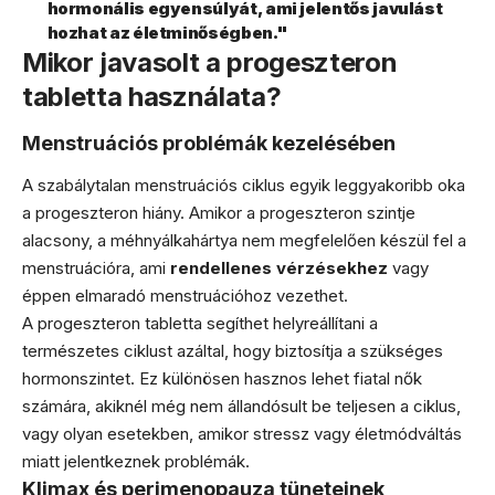
hormonális egyensúlyát, ami jelentős javulást
hozhat az életminőségben."
Mikor javasolt a progeszteron
tabletta használata?
Menstruációs problémák kezelésében
A szabálytalan menstruációs ciklus egyik leggyakoribb oka
a progeszteron hiány. Amikor a progeszteron szintje
alacsony, a méhnyálkahártya nem megfelelően készül fel a
menstruációra, ami
rendellenes vérzésekhez
vagy
éppen elmaradó menstruációhoz vezethet.
A progeszteron tabletta segíthet helyreállítani a
természetes ciklust azáltal, hogy biztosítja a szükséges
hormonszintet. Ez különösen hasznos lehet fiatal nők
számára, akiknél még nem állandósult be teljesen a ciklus,
vagy olyan esetekben, amikor stressz vagy életmódváltás
miatt jelentkeznek problémák.
Klimax és perimenopauza tüneteinek