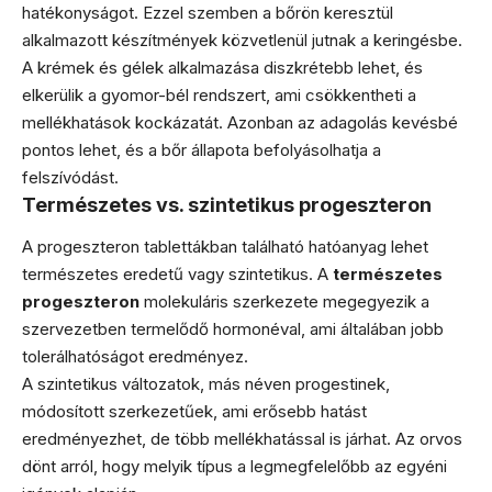
hatékonyságot. Ezzel szemben a bőrön keresztül
alkalmazott készítmények közvetlenül jutnak a keringésbe.
A krémek és gélek alkalmazása diszkrétebb lehet, és
elkerülik a gyomor-bél rendszert, ami csökkentheti a
mellékhatások kockázatát. Azonban az adagolás kevésbé
pontos lehet, és a bőr állapota befolyásolhatja a
felszívódást.
Természetes vs. szintetikus progeszteron
A progeszteron tablettákban található hatóanyag lehet
természetes eredetű vagy szintetikus. A
természetes
progeszteron
molekuláris szerkezete megegyezik a
szervezetben termelődő hormonéval, ami általában jobb
tolerálhatóságot eredményez.
A szintetikus változatok, más néven progestinek,
módosított szerkezetűek, ami erősebb hatást
eredményezhet, de több mellékhatással is járhat. Az orvos
dönt arról, hogy melyik típus a legmegfelelőbb az egyéni