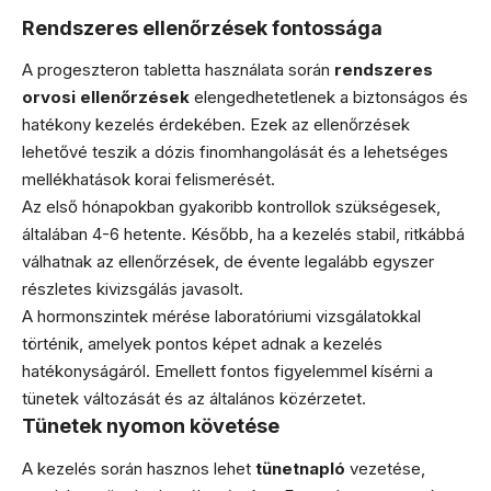
Rendszeres ellenőrzések fontossága
A progeszteron tabletta használata során
rendszeres
orvosi ellenőrzések
elengedhetetlenek a biztonságos és
hatékony kezelés érdekében. Ezek az ellenőrzések
lehetővé teszik a dózis finomhangolását és a lehetséges
mellékhatások korai felismerését.
Az első hónapokban gyakoribb kontrollok szükségesek,
általában 4-6 hetente. Később, ha a kezelés stabil, ritkábbá
válhatnak az ellenőrzések, de évente legalább egyszer
részletes kivizsgálás javasolt.
A hormonszintek mérése laboratóriumi vizsgálatokkal
történik, amelyek pontos képet adnak a kezelés
hatékonyságáról. Emellett fontos figyelemmel kísérni a
tünetek változását és az általános közérzetet.
Tünetek nyomon követése
A kezelés során hasznos lehet
tünetnapló
vezetése,