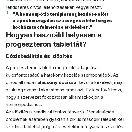
rendszeres orvosi ellenőrzéseken vegyél részt.
"A hormonpótló terápia megkezdése előtt
alapos kivizsgálás szükséges a lehetséges
kockázatok felmérése érdekében."
Hogyan használd helyesen a
progeszteron tablettát?
Dózisbeállítás és időzítés
A progeszteron tabletta megfelelő adagolása
kulcsfontosságú a hatékony kezelés szempontjából. Az
orvos általában
alacsony dózissal
kezdi a kezelést, majd
szükség szerint fokozatosan emeli azt. Ez lehetővé teszi,
hogy a szervezet fokozatosan alkalmazkodjon a
hormonpótláshoz.
Az időzítés is rendkívül fontos tényező. Menstruációs
problémák esetében gyakran a ciklus második felében kell
szedni a tablettát, míg más esetekben folyamatos szedés