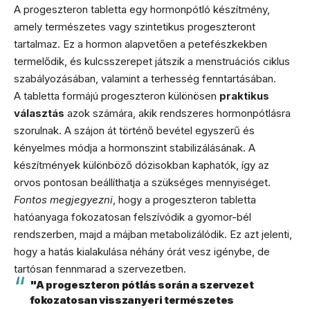
A progeszteron tabletta egy hormonpótló készítmény,
amely természetes vagy szintetikus progeszteront
tartalmaz. Ez a hormon alapvetően a petefészkekben
termelődik, és kulcsszerepet játszik a menstruációs ciklus
szabályozásában, valamint a terhesség fenntartásában.
A tabletta formájú progeszteron különösen
praktikus
választás
azok számára, akik rendszeres hormonpótlásra
szorulnak. A szájon át történő bevétel egyszerű és
kényelmes módja a hormonszint stabilizálásának. A
készítmények különböző dózisokban kaphatók, így az
orvos pontosan beállíthatja a szükséges mennyiséget.
Fontos megjegyezni
, hogy a progeszteron tabletta
hatóanyaga fokozatosan felszívódik a gyomor-bél
rendszerben, majd a májban metabolizálódik. Ez azt jelenti,
hogy a hatás kialakulása néhány órát vesz igénybe, de
tartósan fennmarad a szervezetben.
"A progeszteron pótlás során a szervezet
fokozatosan visszanyeri természetes