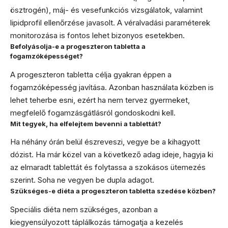
ösztrogén), máj- és vesefunkciós vizsgálatok, valamint
lipidprofil ellenőrzése javasolt. A véralvadási paraméterek
monitorozása is fontos lehet bizonyos esetekben.
Befolyásolja-e a progeszteron tabletta a
fogamzóképességet?
A progeszteron tabletta célja gyakran éppen a
fogamzóképesség javítása. Azonban használata közben is
lehet teherbe esni, ezért ha nem tervez gyermeket,
megfelelő fogamzásgátlásról gondoskodni kell.
Mit tegyek, ha elfelejtem bevenni a tablettát?
Ha néhány órán belül észreveszi, vegye be a kihagyott
dózist. Ha már közel van a következő adag ideje, hagyja ki
az elmaradt tablettát és folytassa a szokásos ütemezés
szerint. Soha ne vegyen be dupla adagot.
Szükséges-e diéta a progeszteron tabletta szedése közben?
Speciális diéta nem szükséges, azonban a
kiegyensúlyozott táplálkozás támogatja a kezelés