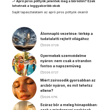
Apró piros pöttyök jelentek meg a bőrödön? Ezek
lehetnek a leggyakoribb okok
Saját tapasztalataim az apró piros pöttyök okairól
Álomnapló vezetése: térkép a
tudatalatti rejtett világához
2026.07.29.
Gyermekek szemvédelme
nyáron: nem csak a strandon
fontos a napszemüveg
2026.07.27.
Miért zsírosodik gyorsabban az
arcbőr nyáron, és mit tehetsz
ellene?
2026.07.15.
Száraz bőr a meleg hónapokban:
ezek a mindennapi szokások