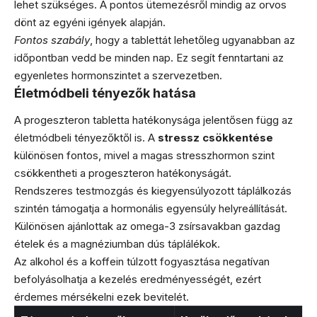
lehet szükséges. A pontos ütemezésről mindig az orvos
dönt az egyéni igények alapján.
Fontos szabály
, hogy a tablettát lehetőleg ugyanabban az
időpontban vedd be minden nap. Ez segít fenntartani az
egyenletes hormonszintet a szervezetben.
Életmódbeli tényezők hatása
A progeszteron tabletta hatékonysága jelentősen függ az
életmódbeli tényezőktől is. A
stressz csökkentése
különösen fontos, mivel a magas stresszhormon szint
csökkentheti a progeszteron hatékonyságát.
Rendszeres testmozgás és kiegyensúlyozott táplálkozás
szintén támogatja a hormonális egyensúly helyreállítását.
Különösen ajánlottak az omega-3 zsírsavakban gazdag
ételek és a magnéziumban dús táplálékok.
Az alkohol és a koffein túlzott fogyasztása negatívan
befolyásolhatja a kezelés eredményességét, ezért
érdemes mérsékelni ezek bevitelét.