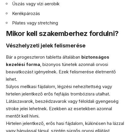
Úszás vagy vízi aerobik
Kerékpározás
Pilates vagy stretching
Mikor kell szakemberhez fordulni?
Vészhelyzeti jelek felismerése
Bár a progeszteron tabletta általában
biztonságos
kezelési forma
, bizonyos tünetek azonnali orvosi
beavatkozást igényelnek. Ezek felismerése életmentő
lehet.
Súlyos mellkasi fájdalom, légzési nehezítettség vagy
hirtelen jelentkező erős fejfájás trombózisra utalhat.
Látászavarok, beszédzavarok vagy féloldali gyengeség
stroke jelei lehetnek. Ezekben az esetekben azonnal
mentőt kell hívni.
Hirtelen jelentkező, erős hasi fájdalom, különösen ha lázzal
vagy hányással társul, szintén sürgős orvosi ellátást