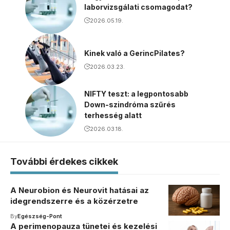
laborvizsgálati csomagodat?
2026.05.19.
Kinek való a GerincPilates?
2026.03.23.
NIFTY teszt: a legpontosabb
Down-szindróma szűrés
terhesség alatt
2026.03.18.
További érdekes cikkek
A Neurobion és Neurovit hatásai az
idegrendszerre és a közérzetre
By
Egészség-Pont
A perimenopauza tünetei és kezelési