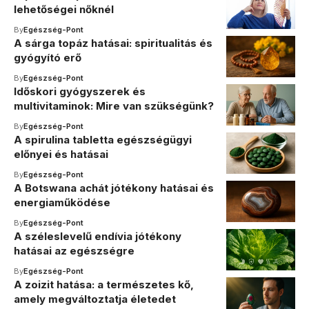
lehetőségei nőknél
By
Egészség-Pont
A sárga topáz hatásai: spiritualitás és
gyógyító erő
By
Egészség-Pont
Időskori gyógyszerek és
multivitaminok: Mire van szükségünk?
By
Egészség-Pont
A spirulina tabletta egészségügyi
előnyei és hatásai
By
Egészség-Pont
A Botswana achát jótékony hatásai és
energiaműködése
By
Egészség-Pont
A széleslevelű endívia jótékony
hatásai az egészségre
By
Egészség-Pont
A zoizit hatása: a természetes kő,
amely megváltoztatja életedet