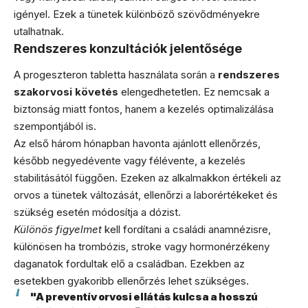
igényel. Ezek a tünetek különböző szövődményekre
utalhatnak.
Rendszeres konzultációk jelentősége
A progeszteron tabletta használata során a
rendszeres
szakorvosi követés
elengedhetetlen. Ez nemcsak a
biztonság miatt fontos, hanem a kezelés optimalizálása
szempontjából is.
Az első három hónapban havonta ajánlott ellenőrzés,
később negyedévente vagy félévente, a kezelés
stabilitásától függően. Ezeken az alkalmakkon értékeli az
orvos a tünetek változását, ellenőrzi a laborértékeket és
szükség esetén módosítja a dózist.
Különös figyelmet
kell fordítani a családi anamnézisre,
különösen ha trombózis, stroke vagy hormonérzékeny
daganatok fordultak elő a családban. Ezekben az
esetekben gyakoribb ellenőrzés lehet szükséges.
"A preventív orvosi ellátás kulcsa a hosszú