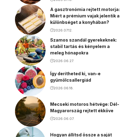
A gasztronómia rejtett motorja:
Miért a prémium vajak jelentik a
különbséget a konyhában?
2026.07.12.
Szamos szandál gyerekeknek:
stabil tartás és kényelem a
meleg hónapokra
2026.06.27.
Így derítheted ki, van-e
gyümölcsallergiád
2026.06.18.
Mecseki motoros hétvége: Dél-
Magyarország rejtett ékköve
2026.06.07.
Hogyan állítsd össze a saját