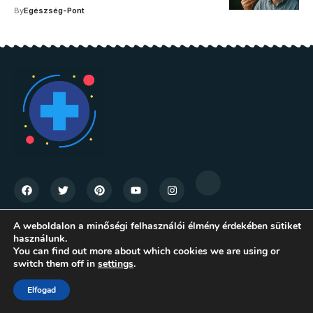
By
Egészség-Pont
A weboldalon a minőségi felhasználói élmény érdekében sütiket
Kategóriák
Információk
használunk.
You can find out more about which cookies we are using or
Allergia
Adatkezelési tájékoztató
switch them off in
settings
.
Bőrápolás
Felhasználási feltételek
Elfogad
Emésztőrendszer
Contact