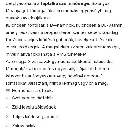
befolyásolhatja a
táplálkozás minősége
. Bizonyos
tápanyagok támogatják a hormonális egyensúlyt, míg
mások zavarhatják azt.
Különösen fontosak a B-vitaminok, különösen a B6-vitamin,
amely részt vesz a progeszteron szintézisében. Gazdag
források a teljes kiőrlésű gabonák, hüvelyesek és zöld
levelű zöldségek. A magnézium szintén kulcsfontosságú,
mivel hiánya fokozhatja a PMS tüneteket.
Az omega-3 zsírsavak gyulladáscsökkentő hatásukkal
támogatják a hormonális egyensúlyt. Ajánlott hetente
kétszer halat fogyasztani vagy növényi omega-3
forrásokat választani, mint a lenmag vagy chia mag.
Hormonbarát ételek:
Avokádó és diófélék
Zöld levelű zöldségek
Teljes kiőrlésű gabonák
Zsíros halak