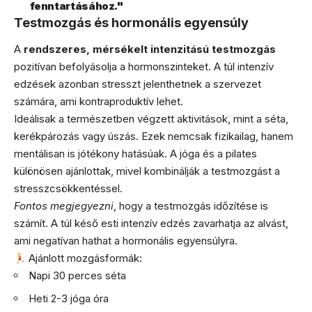
fenntartásához."
Testmozgás és hormonális egyensúly
A
rendszeres, mérsékelt intenzitású testmozgás
pozitívan befolyásolja a hormonszinteket. A túl intenzív
edzések azonban stresszt jelenthetnek a szervezet
számára, ami kontraproduktív lehet.
Ideálisak a természetben végzett aktivitások, mint a séta,
kerékpározás vagy úszás. Ezek nemcsak fizikailag, hanem
mentálisan is jótékony hatásúak. A jóga és a pilates
különösen ajánlottak, mivel kombinálják a testmozgást a
stresszcsökkentéssel.
Fontos megjegyezni
, hogy a testmozgás időzítése is
számít. A túl késő esti intenzív edzés zavarhatja az alvást,
ami negatívan hathat a hormonális egyensúlyra.
Ajánlott mozgásformák:
Napi 30 perces séta
Heti 2-3 jóga óra