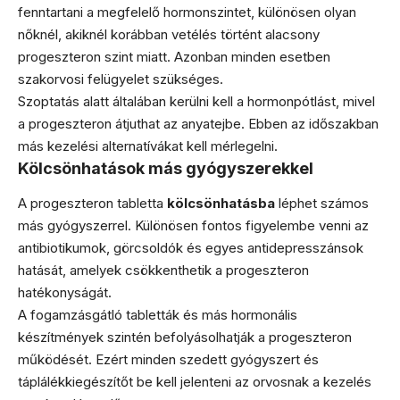
fenntartani a megfelelő hormonszintet, különösen olyan
nőknél, akiknél korábban vetélés történt alacsony
progeszteron szint miatt. Azonban minden esetben
szakorvosi felügyelet szükséges.
Szoptatás alatt általában kerülni kell a hormonpótlást, mivel
a progeszteron átjuthat az anyatejbe. Ebben az időszakban
más kezelési alternatívákat kell mérlegelni.
Kölcsönhatások más gyógyszerekkel
A progeszteron tabletta
kölcsönhatásba
léphet számos
más gyógyszerrel. Különösen fontos figyelembe venni az
antibiotikumok, görcsoldók és egyes antidepresszánsok
hatását, amelyek csökkenthetik a progeszteron
hatékonyságát.
A fogamzásgátló tabletták és más hormonális
készítmények szintén befolyásolhatják a progeszteron
működését. Ezért minden szedett gyógyszert és
táplálékkiegészítőt be kell jelenteni az orvosnak a kezelés