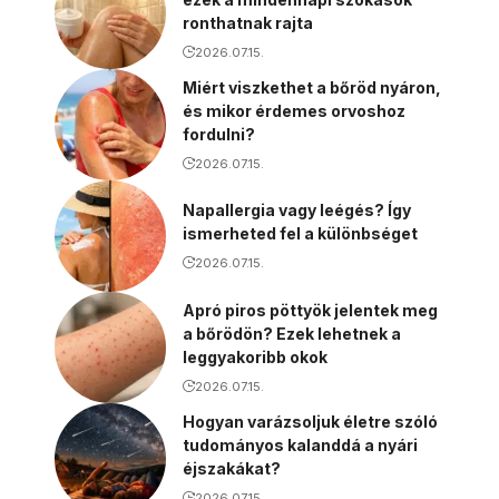
ronthatnak rajta
2026.07.15.
Miért viszkethet a bőröd nyáron,
és mikor érdemes orvoshoz
fordulni?
2026.07.15.
Napallergia vagy leégés? Így
ismerheted fel a különbséget
2026.07.15.
Apró piros pöttyök jelentek meg
a bőrödön? Ezek lehetnek a
leggyakoribb okok
2026.07.15.
Hogyan varázsoljuk életre szóló
tudományos kalanddá a nyári
éjszakákat?
2026.07.15.