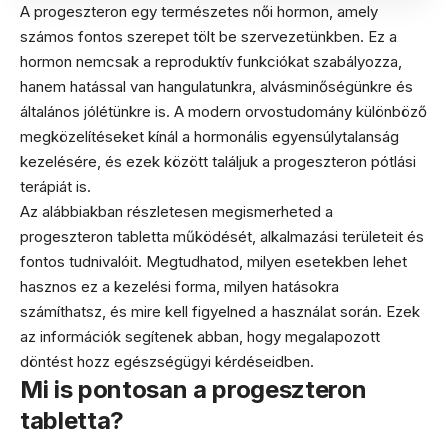
A progeszteron egy természetes női hormon, amely
számos fontos szerepet tölt be szervezetünkben. Ez a
hormon nemcsak a reproduktív funkciókat szabályozza,
hanem hatással van hangulatunkra, alvásminőségünkre és
általános jólétünkre is. A modern orvostudomány különböző
megközelítéseket kínál a hormonális egyensúlytalanság
kezelésére, és ezek között találjuk a progeszteron pótlási
terápiát is.
Az alábbiakban részletesen megismerheted a
progeszteron tabletta működését, alkalmazási területeit és
fontos tudnivalóit. Megtudhatod, milyen esetekben lehet
hasznos ez a kezelési forma, milyen hatásokra
számíthatsz, és mire kell figyelned a használat során. Ezek
az információk segítenek abban, hogy megalapozott
döntést hozz egészségügyi kérdéseidben.
Mi is pontosan a progeszteron
tabletta?