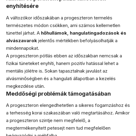
enyhítésére
A változókor időszakában a progeszteron termelés
természetes módon csökken, ami számos kellemetlen
tünettel járhat. A
hőhullámok, hangulatingadozások és
alvászavarok
jelentős mértékben befolyásolhatják a
mindennapokat.
A progeszteron pótlás ebben az időszakban nemcsak a
fizikai tüneteket enyhíti, hanem pozitív hatással lehet a
mentális jólétre is. Sokan tapasztalnak javulást az
alvásminőségben és a hangulati állapotban a kezelés
megkezdése után.
Meddőségi problémák támogatásában
A progeszteron elengedhetetlen a sikeres fogamzáshoz és
a terhesség korai szakaszában való megtartásához. Amikor
a progeszteron szintje nem megfelelő, a
megtermékenyített petesejt nem tud megfelelően
beágyazódni a méhfalba.