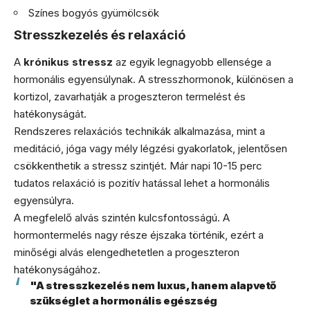
Színes bogyós gyümölcsök
Stresszkezelés és relaxáció
A
krónikus stressz
az egyik legnagyobb ellensége a
hormonális egyensúlynak. A stresszhormonok, különösen a
kortizol, zavarhatják a progeszteron termelést és
hatékonyságát.
Rendszeres relaxációs technikák alkalmazása, mint a
meditáció, jóga vagy mély légzési gyakorlatok, jelentősen
csökkenthetik a stressz szintjét. Már napi 10-15 perc
tudatos relaxáció is pozitív hatással lehet a hormonális
egyensúlyra.
A megfelelő alvás szintén kulcsfontosságú. A
hormontermelés nagy része éjszaka történik, ezért a
minőségi alvás elengedhetetlen a progeszteron
hatékonyságához.
"A stresszkezelés nem luxus, hanem alapvető
szükséglet a hormonális egészség