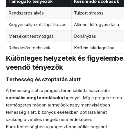
Támogató tényezők
Kerülendő szokások
Rendszeres alvás
Túlzott stressz
Kiegyensúlyozott táplálkozás
Alkohol túlfogyasztása
Mérsékelt testmozgás
Dohányzás
Relaxációs technikák
Koffein túladagolása
Különleges helyzetek és figyelembe
veendő tényezők
Terhesség és szoptatás alatt
A terhesség alatt a progeszteron tabletta használata
speciális megfontolásokat
igényel. Míg a progeszteron
természetes módon termelődik nagy mennyiségben
terhesség alatt, bizonyos esetekben pótlásra lehet
szükség a vetélés megelőzése érdekében.
Korai terhességben a progeszteron pótlás segíthet