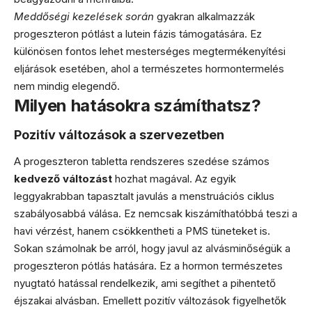
Meddőségi kezelések során
gyakran alkalmazzák
progeszteron pótlást a lutein fázis támogatására. Ez
különösen fontos lehet mesterséges megtermékenyítési
eljárások esetében, ahol a természetes hormontermelés
nem mindig elegendő.
Milyen hatásokra számíthatsz?
Pozitív változások a szervezetben
A progeszteron tabletta rendszeres szedése számos
kedvező változást
hozhat magával. Az egyik
leggyakrabban tapasztalt javulás a menstruációs ciklus
szabályosabbá válása. Ez nemcsak kiszámíthatóbbá teszi a
havi vérzést, hanem csökkentheti a PMS tüneteket is.
Sokan számolnak be arról, hogy javul az alvásminőségük a
progeszteron pótlás hatására. Ez a hormon természetes
nyugtató hatással rendelkezik, ami segíthet a pihentető
éjszakai alvásban. Emellett pozitív változások figyelhetők