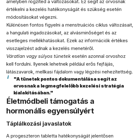
amelyben rögzíted a változásokat. Ez segít az orvosnak
értékelni a kezelés hatékonyságát és szükség esetén
módosításokat végezni.
Különösen fontos figyelni a menstruációs ciklus változásait,
a hangulati ingadozásokat, az alvásminőséget és az
esetleges mellékhatásokat. Ezek az információk értékes
visszajelzést adnak a kezelés menetéről.
Váratlan vagy súlyos tünetek
esetén azonnal orvoshoz
kell fordulni. Ilyenek lehetnek például erős fejfájás,
látászavarok, mellkasi fájdalom vagy légzési nehezítettség.
"A tünetek pontos dokumentálása segít az
orvosnak a legmegfelelőbb kezelési stratégia
kialakításában."
Életmódbeli támogatás a
hormonális egyensúlyért
Táplálkozási javaslatok
A progeszteron tabletta hatékonyságát jelentősen