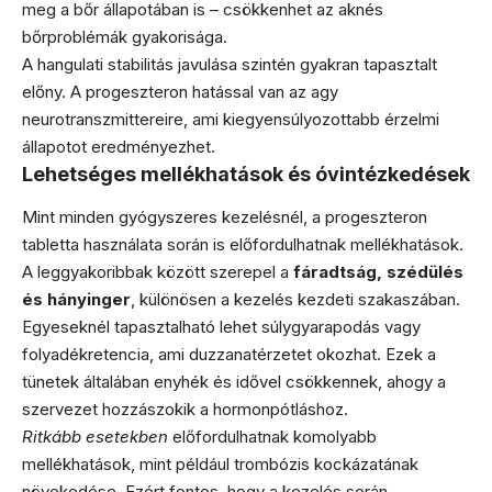
meg a bőr állapotában is – csökkenhet az aknés
bőrproblémák gyakorisága.
A hangulati stabilitás javulása szintén gyakran tapasztalt
előny. A progeszteron hatással van az agy
neurotranszmittereire, ami kiegyensúlyozottabb érzelmi
állapotot eredményezhet.
Lehetséges mellékhatások és óvintézkedések
Mint minden gyógyszeres kezelésnél, a progeszteron
tabletta használata során is előfordulhatnak mellékhatások.
A leggyakoribbak között szerepel a
fáradtság, szédülés
és hányinger
, különösen a kezelés kezdeti szakaszában.
Egyeseknél tapasztalható lehet súlygyarapodás vagy
folyadékretencia, ami duzzanatérzetet okozhat. Ezek a
tünetek általában enyhék és idővel csökkennek, ahogy a
szervezet hozzászokik a hormonpótláshoz.
Ritkább esetekben
előfordulhatnak komolyabb
mellékhatások, mint például trombózis kockázatának
növekedése. Ezért fontos, hogy a kezelés során