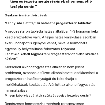
távú egészség megőrzésének a hormonpótló
terápia során."
Gyakran ismételt kérdések
Mennyi idő alatt fejti ki hatását a progeszteron tabletta?
A progeszteron tabletta hatása általában 1-3 hónapon belül
kezd érezhetővé válni. A teljes hatás kialakulása azonban
akár 6 hónapot is igénybe vehet, mivel a hormonális
egyensúly helyreállítása fokozatos folyamat.
Lehet-e alkoholt fogyasztani progeszteron tabletta szedése
közben?
Mérsékelt alkoholfogyasztás általában nem jelent
problémát, azonban a túlzott alkoholbevitel csökkentheti a
progeszteron hatékonyságát és fokozhatja a
mellékhatások kockázatát. Ajánlott az alkoholfogyasztás
minimalizálása.
Milyen laborvizsgálatok szükségesek a kezelés során?
Rendszeres hormonszint mérések (progeszteron,