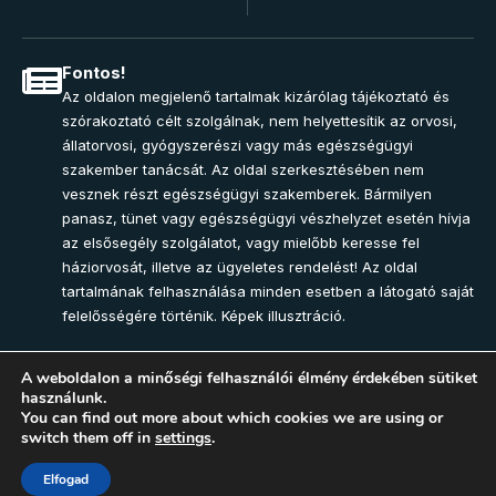
Fontos!
Az oldalon megjelenő tartalmak kizárólag tájékoztató és
szórakoztató célt szolgálnak, nem helyettesítik az orvosi,
állatorvosi, gyógyszerészi vagy más egészségügyi
szakember tanácsát. Az oldal szerkesztésében nem
vesznek részt egészségügyi szakemberek. Bármilyen
panasz, tünet vagy egészségügyi vészhelyzet esetén hívja
az elsősegély szolgálatot, vagy mielőbb keresse fel
háziorvosát, illetve az ügyeletes rendelést! Az oldal
tartalmának felhasználása minden esetben a látogató saját
felelősségére történik. Képek illusztráció.
A weboldalon a minőségi felhasználói élmény érdekében sütiket
használunk.
Join Community
You can find out more about which cookies we are using or
switch them off in
settings
.
2025 – Egészség-Pont Magazin. Minden jog fenntartva.
Elfogad