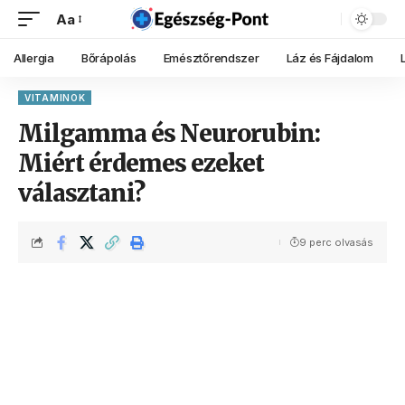
Aa
Allergia
Bőrápolás
Emésztőrendszer
Láz és Fájdalom
VITAMINOK
Milgamma és Neurorubin:
Miért érdemes ezeket
választani?
9 perc olvasás