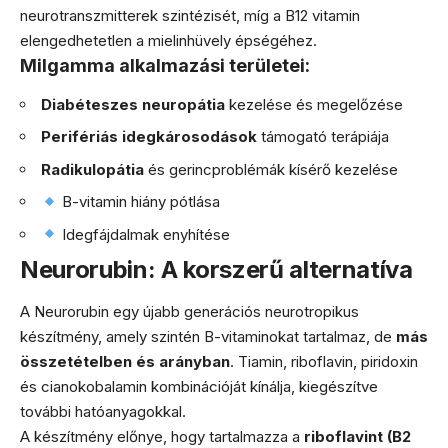
neurotranszmitterek szintézisét, míg a B12 vitamin
elengedhetetlen a mielinhüvely épségéhez.
Milgamma alkalmazási területei:
Diabéteszes neuropátia
kezelése és megelőzése
Perifériás idegkárosodások
támogató terápiája
Radikulopátia
és gerincproblémák kísérő kezelése
B-vitamin hiány pótlása
Idegfájdalmak enyhítése
Neurorubin: A korszerű alternatíva
A Neurorubin egy újabb generációs neurotropikus
készítmény, amely szintén B-vitaminokat tartalmaz, de
más
összetételben és arányban
. Tiamin, riboflavin, piridoxin
és cianokobalamin kombinációját kínálja, kiegészítve
további hatóanyagokkal.
A készítmény előnye, hogy tartalmazza a
riboflavint (B2