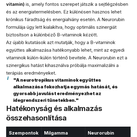
vitamin)
is, amely fontos szerepet játszik a sejtlégzésben
és az energiatermelésben. Ez különösen hasznos lehet
krónikus fáradtság és energiahiány esetén. A Neurorubin
formulája úgy lett kialakítva, hogy optimális szinergiát
biztosítson a különböző B-vitaminok között.
Az újabb kutatások azt mutatják, hogy a B-vitaminok
együttes alkalmazása hatékonyabb lehet, mint az egyedi
vitaminok külön-külön történő bevitele. A Neurorubin ezt a
szinergikus hatást kihasználva próbálja maximalizálni a
terápiás eredményeket.
"A neurotropikus vitaminok együttes
alkalmazása fokozhatja egymás hatását, és
gyorsabb javulást eredményezhet az
idegrendszeri tünetekben."
Hatékonyság és alkalmazás
összehasonlítása
Szempontok
Milgamma
Neurorubin