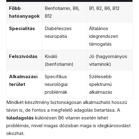
Főbb
Benfotiamin, B6,
B1, B2, B6, B12
hatóanyagok
B12
Specialitás
Diabéteszes
Általános
neuropátia
idegrendszeri
támogatás
Felszívódás
Kiváló
Jó (hagyományos
(benfotiamin)
vitaminok)
Alkalmazási
Specifikus
Szélesebb
terület
neurológiai
spektrumú
problémák
alkalmazás
Mindkét készítmény biztonságosan alkalmazható hosszú
távon is, de fontos a megfelelő adagolás betartása. A
túladagolás
különösen B6 vitamin esetén lehet
problémás, mivel magas dózisban maga is idegkárosodást
okozhat.