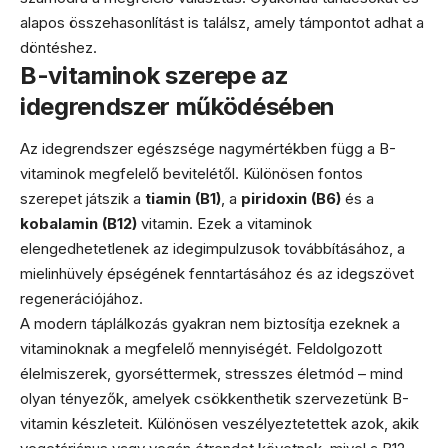
alapos összehasonlítást is találsz, amely támpontot adhat a
döntéshez.
B-vitaminok szerepe az
idegrendszer működésében
Az idegrendszer egészsége nagymértékben függ a B-
vitaminok megfelelő bevitelétől. Különösen fontos
szerepet játszik a
tiamin (B1)
, a
piridoxin (B6)
és a
kobalamin (B12)
vitamin. Ezek a vitaminok
elengedhetetlenek az idegimpulzusok továbbításához, a
mielinhüvely épségének fenntartásához és az idegszövet
regenerációjához.
A modern táplálkozás gyakran nem biztosítja ezeknek a
vitaminoknak a megfelelő mennyiségét. Feldolgozott
élelmiszerek, gyorséttermek, stresszes életmód – mind
olyan tényezők, amelyek csökkenthetik szervezetünk B-
vitamin készleteit. Különösen veszélyeztetettek azok, akik