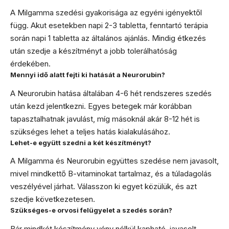
A Milgamma szedési gyakorisága az egyéni igényektől
függ. Akut esetekben napi 2-3 tabletta, fenntartó terápia
során napi 1 tabletta az általános ajánlás. Mindig étkezés
után szedje a készítményt a jobb tolerálhatóság
érdekében.
Mennyi idő alatt fejti ki hatását a Neurorubin?
A Neurorubin hatása általában 4-6 hét rendszeres szedés
után kezd jelentkezni. Egyes betegek már korábban
tapasztalhatnak javulást, míg másoknál akár 8-12 hét is
szükséges lehet a teljes hatás kialakulásához.
Lehet-e együtt szedni a két készítményt?
A Milgamma és Neurorubin együttes szedése nem javasolt,
mivel mindkettő B-vitaminokat tartalmaz, és a túladagolás
veszélyével járhat. Válasszon ki egyet közülük, és azt
szedje következetesen.
Szükséges-e orvosi felügyelet a szedés során?
Bár mindkét készítmény vény nélkül kapható, javasolt