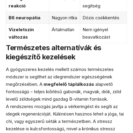
reakció
segítség
B6 neuropátia
Nagyon ritka
Dózis csökkentés
Vizeletszín
Ártalmatlan
Nem igényel
változás
beavatkozást
Természetes alternatívák és
kiegészítő kezelések
A gyógyszeres kezelés mellett számos természetes
módszer is segíthet az idegrendszer egészségének
megőrzésében. A
megfelelő táplálkozás
alapvető
fontosságú – teljes kiőrlésű gabonák, magvak, diók, zöld
levelű zöldségek mind gazdag B-vitamin források.
A rendszeres mozgás javítja a vérkeringést és segíti az
idegek regenerációját. Különösen hasznos lehet a jóga, tai
chi, vagy egyszerű séták a természetben. A stressz
kezelése is kulcsfontosságú, mivel a krónikus stressz