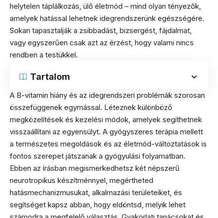
helytelen táplálkozás, ülő életmód – mind olyan tényezők,
amelyek hatással lehetnek idegrendszerünk egészségére.
Sokan tapasztalják a zsibbadást, bizsergést, fájdalmat,
vagy egyszerűen csak azt az érzést, hogy valami nincs
rendben a testükkel.
Tartalom
A B-vitamin hiány és az idegrendszeri problémák szorosan
összefüggenek egymással. Léteznek különböző
megközelítések és kezelési módok, amelyek segíthetnek
visszaállítani az egyensúlyt. A gyógyszeres terápia mellett
a természetes megoldások és az életmód-változtatások is
fontos szerepet játszanak a gyógyulási folyamatban.
Ebben az írásban megismerkedhetsz két népszerű
neurotropikus készítménnyel, megértheted
hatásmechanizmusukat, alkalmazási területeiket, és
segítséget kapsz abban, hogy eldöntsd, melyik lehet
számodra a megfelelő választás. Gyakorlati tanácsokat és