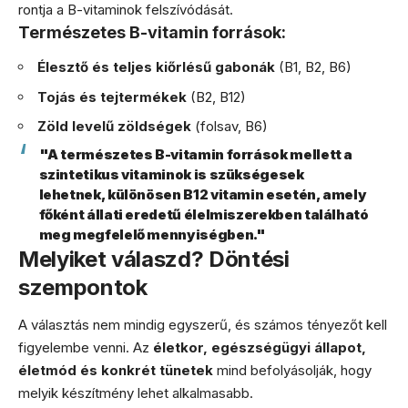
rontja a B-vitaminok felszívódását.
Természetes B-vitamin források:
Élesztő és teljes kiőrlésű gabonák
(B1, B2, B6)
Tojás és tejtermékek
(B2, B12)
Zöld levelű zöldségek
(folsav, B6)
"A természetes B-vitamin források mellett a
szintetikus vitaminok is szükségesek
lehetnek, különösen B12 vitamin esetén, amely
főként állati eredetű élelmiszerekben található
meg megfelelő mennyiségben."
Melyiket válaszd? Döntési
szempontok
A választás nem mindig egyszerű, és számos tényezőt kell
figyelembe venni. Az
életkor, egészségügyi állapot,
életmód és konkrét tünetek
mind befolyásolják, hogy
melyik készítmény lehet alkalmasabb.