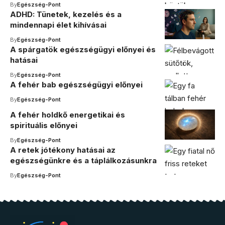
By
Egészség-Pont
ADHD: Tünetek, kezelés és a
mindennapi élet kihívásai
By
Egészség-Pont
A spárgatök egészségügyi előnyei és
hatásai
By
Egészség-Pont
A fehér bab egészségügyi előnyei
By
Egészség-Pont
A fehér holdkő energetikai és
spirituális előnyei
By
Egészség-Pont
A retek jótékony hatásai az
egészségünkre és a táplálkozásunkra
By
Egészség-Pont