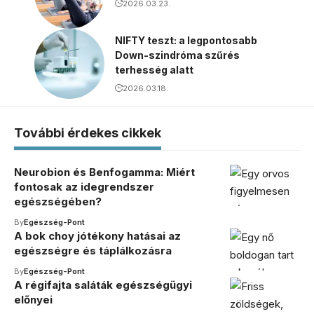
2026.03.23.
NIFTY teszt: a legpontosabb
Down-szindróma szűrés
terhesség alatt
2026.03.18.
További érdekes cikkek
Neurobion és Benfogamma: Miért
fontosak az idegrendszer
egészségében?
By
Egészség-Pont
A bok choy jótékony hatásai az
egészségre és táplálkozásra
By
Egészség-Pont
A régifajta saláták egészségügyi
előnyei