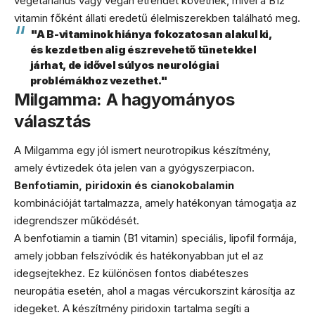
vegetáriánus vagy vegán étrendet követnek, mivel a B12
vitamin főként állati eredetű élelmiszerekben található meg.
"A B-vitaminok hiánya fokozatosan alakul ki,
és kezdetben alig észrevehető tünetekkel
járhat, de idővel súlyos neurológiai
problémákhoz vezethet."
Milgamma: A hagyományos
választás
A Milgamma egy jól ismert neurotropikus készítmény,
amely évtizedek óta jelen van a gyógyszerpiacon.
Benfotiamin, piridoxin és cianokobalamin
kombinációját tartalmazza, amely hatékonyan támogatja az
idegrendszer működését.
A benfotiamin a tiamin (B1 vitamin) speciális, lipofil formája,
amely jobban felszívódik és hatékonyabban jut el az
idegsejtekhez. Ez különösen fontos diabéteszes
neuropátia esetén, ahol a magas vércukorszint károsítja az
idegeket. A készítmény piridoxin tartalma segíti a