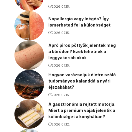
2026.07.15.
Napallergia vagy leégés? Így
ismerheted fel a különbséget
2026.07.15.
Apró piros pöttyök jelentek meg
a bőrödön? Ezek lehetnek a
leggyakoribb okok
2026.07.15.
Hogyan varázsoljuk életre szóló
tudományos kalanddá a nyári
éjszakákat?
2026.07.15.
A gasztronómia rejtett motorja:
Miért a prémium vajak jelentik a
különbséget a konyhában?
2026.07.12.