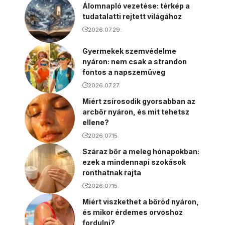
Álomnapló vezetése: térkép a
tudatalatti rejtett világához
2026.07.29.
Gyermekek szemvédelme
nyáron: nem csak a strandon
fontos a napszemüveg
2026.07.27.
Miért zsírosodik gyorsabban az
arcbőr nyáron, és mit tehetsz
ellene?
2026.07.15.
Száraz bőr a meleg hónapokban:
ezek a mindennapi szokások
ronthatnak rajta
2026.07.15.
Miért viszkethet a bőröd nyáron,
és mikor érdemes orvoshoz
fordulni?