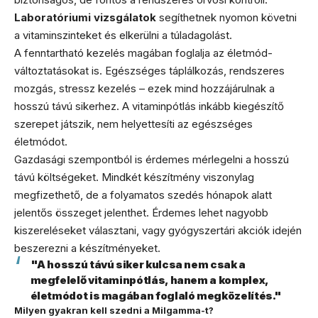
Laboratóriumi vizsgálatok
segíthetnek nyomon követni
a vitaminszinteket és elkerülni a túladagolást.
A fenntartható kezelés magában foglalja az életmód-
változtatásokat is. Egészséges táplálkozás, rendszeres
mozgás, stressz kezelés – ezek mind hozzájárulnak a
hosszú távú sikerhez. A vitaminpótlás inkább kiegészítő
szerepet játszik, nem helyettesíti az egészséges
életmódot.
Gazdasági szempontból is érdemes mérlegelni a hosszú
távú költségeket. Mindkét készítmény viszonylag
megfizethető, de a folyamatos szedés hónapok alatt
jelentős összeget jelenthet. Érdemes lehet nagyobb
kiszereléseket választani, vagy gyógyszertári akciók idején
beszerezni a készítményeket.
"A hosszú távú siker kulcsa nem csak a
megfelelő vitaminpótlás, hanem a komplex,
életmódot is magában foglaló megközelítés."
Milyen gyakran kell szedni a Milgamma-t?