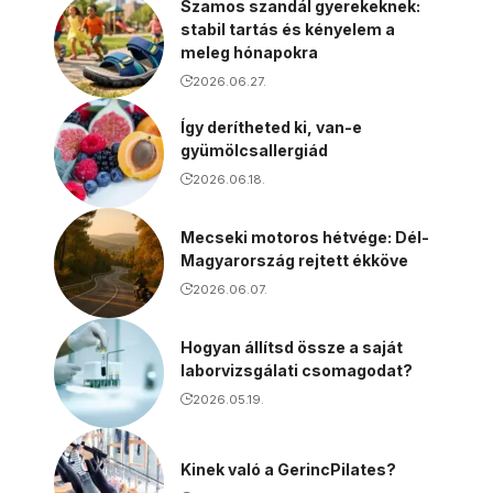
Szamos szandál gyerekeknek:
stabil tartás és kényelem a
meleg hónapokra
2026.06.27.
Így derítheted ki, van-e
gyümölcsallergiád
2026.06.18.
Mecseki motoros hétvége: Dél-
Magyarország rejtett ékköve
2026.06.07.
Hogyan állítsd össze a saját
laborvizsgálati csomagodat?
2026.05.19.
Kinek való a GerincPilates?