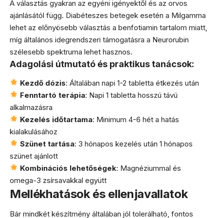
A választás gyakran az egyéni igényektől és az orvos
ajánlásától függ. Diabéteszes betegek esetén a Milgamma
lehet az előnyösebb választás a benfotiamin tartalom miatt,
míg általános idegrendszeri támogatásra a Neurorubin
szélesebb spektruma lehet hasznos.
Adagolási útmutató és praktikus tanácsok:
Kezdő dózis
: Általában napi 1-2 tabletta étkezés után
Fenntartó terápia
: Napi 1 tabletta hosszú távú
alkalmazásra
Kezelés időtartama
: Minimum 4-6 hét a hatás
kialakulásához
Szünet tartása
: 3 hónapos kezelés után 1 hónapos
szünet ajánlott
Kombinációs lehetőségek
: Magnéziummal és
omega-3 zsírsavakkal együtt
Mellékhatások és ellenjavallatok
Bár mindkét készítmény általában jól tolerálható, fontos