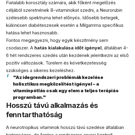
Fiatalabb korosztály számára, akik főként megelőzés
céljából szeretnének B-vitaminokat szedni, a Neurorubin
szélesebb spektruma lehet előnyös. Idősebb betegek,
különösen diabéteszesek esetén a Milgamma specifikus
hatása lehet hasznosabb.
Fontos megjegyezni, hogy egyik készítmény sem
csodaszer. A
hatás kialakulása időt igényel
, általában 4-
6 hét rendszeres szedés után kezdenek jelentkezni az első
pozitív változások. Türelem és következetesség
szükséges a sikeres kezeléshez.
"Az idegrendszeri problémák kezelése
holisztikus megközelítést igényel – a
vitaminpótlás csak egy elem a teljes terápiás
programban."
Hosszú távú alkalmazás és
fenntarthatóság
A neurotropikus vitaminok hosszú távú szedése általában
biztonságos, de fontos a rendszeres orvosi kontroll.