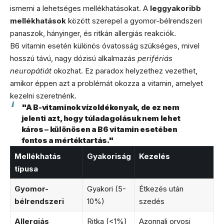
ismerni a lehetséges mellékhatásokat. A
leggyakoribb
mellékhatások
között szerepel a gyomor-bélrendszeri
panaszok, hányinger, és ritkán allergiás reakciók.
B6 vitamin esetén különös óvatosság szükséges, mivel
hosszú távú, nagy dózisú alkalmazás
perifériás
neuropátiát
okozhat. Ez paradox helyzethez vezethet,
amikor éppen azt a problémát okozza a vitamin, amelyet
kezelni szeretnénk.
"A B-vitaminok vízoldékonyak, de ez nem
jelenti azt, hogy túladagolásuk nem lehet
káros – különösen a B6 vitamin esetében
fontos a mértéktartás."
Mellékhatás
Gyakoriság
Kezelés
típusa
Gyomor-
Gyakori (5-
Étkezés után
bélrendszeri
10%)
szedés
Allergiás
Ritka (<1%)
Azonnali orvosi