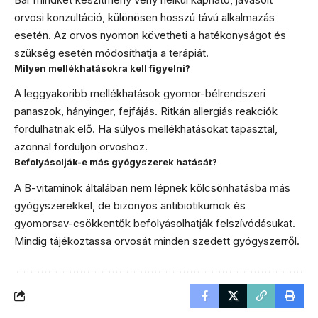
orvosi konzultáció, különösen hosszú távú alkalmazás
esetén. Az orvos nyomon követheti a hatékonyságot és
szükség esetén módosíthatja a terápiát.
Milyen mellékhatásokra kell figyelni?
A leggyakoribb mellékhatások gyomor-bélrendszeri
panaszok, hányinger, fejfájás. Ritkán allergiás reakciók
fordulhatnak elő. Ha súlyos mellékhatásokat tapasztal,
azonnal forduljon orvoshoz.
Befolyásolják-e más gyógyszerek hatását?
A B-vitaminok általában nem lépnek kölcsönhatásba más
gyógyszerekkel, de bizonyos antibiotikumok és
gyomorsav-csökkentők befolyásolhatják felszívódásukat.
Mindig tájékoztassa orvosát minden szedett gyógyszerről.