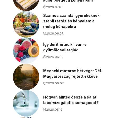
különbséget a konyhában?
2026.07.12.
Szamos szandál gyerekeknek:
stabil tartás és kényelem a
meleg hónapokra
2026.06.27.
Így derítheted ki, van-e
gyümölcsallergiád
2026.06.18.
Mecseki motoros hétvége: Dél-
Magyarország rejtett ékköve
2026.06.07.
Hogyan állítsd össze a saját
laborvizsgálati csomagodat?
2026.05.19.