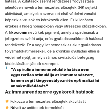
hatása. A kutatások szerint rendszeres fogyasztása
jelentősen növeli a természetes ölősejtek (NK sejtek)
aktivitását, amelyek a szervezet első védelmi vonalát
képezik a vírusok és kórokozók ellen. Ez különösen
értékes a hideg hónapokban vagy stresszes időszakokban.
A
fikocionin
nevű kék pigment, amely a spirulinának a
jellegzetes színét adja, erős gyulladáscsökkentő hatással
rendelkezik. Ez a vegyület nemcsak az akut gyulladásos
folyamatokat mérsékeli, de a krónikus gyulladás ellen is
védelmet nyújt, amely számos civilizációs betegség
kialakulásában játszik szerepet.
"A spirulina immunmoduláló hatása nem
egyszerűen stimulálja az immunrendszert,
hanem segít kiegyensúlyozni és optimalizálni
annak működését."
Az immunrendszerre gyakorolt hatások:
Fokozza a természetes ölősejtek aktivitását
Növeli az antitestek termelését