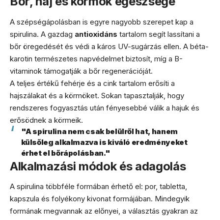
Bőr, haj és körmök egészsége
A szépségápolásban is egyre nagyobb szerepet kap a
spirulina. A gazdag
antioxidáns
tartalom segít lassítani a
bőr öregedését és védi a káros UV-sugárzás ellen. A béta-
karotin természetes napvédelmet biztosít, míg a B-
vitaminok támogatják a bőr regenerációját.
A teljes értékű fehérje és a cink tartalom erősíti a
hajszálakat és a körmöket. Sokan tapasztalják, hogy
rendszeres fogyasztás után fényesebbé válik a hajuk és
erősödnek a körmeik.
"A spirulina nem csak belülről hat, hanem
külsőleg alkalmazva is kiváló eredményeket
érhet el bőrápolásban."
Alkalmazási módok és adagolás
A spirulina többféle formában érhető el: por, tabletta,
kapszula és folyékony kivonat formájában. Mindegyik
formának megvannak az előnyei, a választás gyakran az