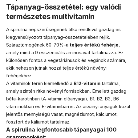
Tápanyag-összetétel: egy valódi
természetes multivitamin
A spirulina népszerűségének titka rendkívül gazdag és
kiegyensúlyozott tápanyag-összetételében rejlik.
Száraztömegének 60-70%-a
teljes értékű fehérje
,
amely mind a 9 esszenciális aminosavat tartalmazza. Ez
különösen fontos a vegetáriánusok és vegánok számára,
akik nehezen jutnak hozzá teljes értékű növényi
fehérjékhez.
A vitaminok terén kiemelkedő a
B12-vitamin
tartalma,
amely szintén ritka növényi forrásokban. Emellett gazdag
béta-karotinban (A-vitamin előanyaga), B1, B2, B3, B6
vitaminokban és E-vitaminban is. Az ásványi anyagok közül
jelentős mennyiségű vasat, magnéziumot, kálciumot,
foszfort és káliumot tartalmaz.
A spirulina legfontosabb tápanyagai 100
grammonként: