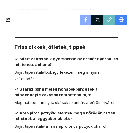
Friss cikkek, ötletek, tippek
Miért zsírosodik gyorsabban az arcbőr nyáron, és
mit tehetsz ellene?
Saját tapasztalatból: így fékezem meg a nyári
zsírosodást.
Száraz bőr a meleg hónapokban: ezek a
mindennapi szokások ronthatnak rajta
Megmutatom, mely szokások szárítják a bőröm nyáron.
Apró piros pöttyök jelentek meg a bőrödön? Ezek
lehetnek a leggyakoribb okok
Saját tapasztalataim az apró piros pöttyök okairól