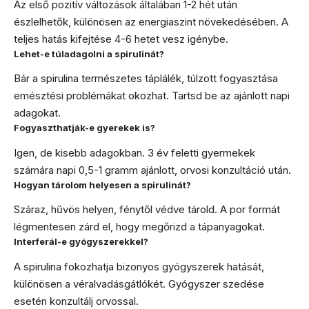
Az első pozitív változások általában 1-2 hét után
észlelhetők, különösen az energiaszint növekedésében. A
teljes hatás kifejtése 4-6 hetet vesz igénybe.
Lehet-e túladagolni a spirulinát?
Bár a spirulina természetes táplálék, túlzott fogyasztása
emésztési problémákat okozhat. Tartsd be az ajánlott napi
adagokat.
Fogyaszthatják-e gyerekek is?
Igen, de kisebb adagokban. 3 év feletti gyermekek
számára napi 0,5-1 gramm ajánlott, orvosi konzultáció után.
Hogyan tárolom helyesen a spirulinát?
Száraz, hűvös helyen, fénytől védve tárold. A por formát
légmentesen zárd el, hogy megőrizd a tápanyagokat.
Interferál-e gyógyszerekkel?
A spirulina fokozhatja bizonyos gyógyszerek hatását,
különösen a véralvadásgátlókét. Gyógyszer szedése
esetén konzultálj orvossal.