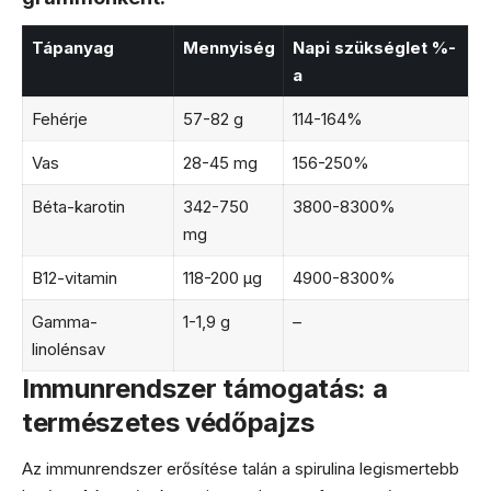
Tápanyag
Mennyiség
Napi szükséglet %-
a
Fehérje
57-82 g
114-164%
Vas
28-45 mg
156-250%
Béta-karotin
342-750
3800-8300%
mg
B12-vitamin
118-200 μg
4900-8300%
Gamma-
1-1,9 g
–
linolénsav
Immunrendszer támogatás: a
természetes védőpajzs
Az immunrendszer erősítése talán a spirulina legismertebb