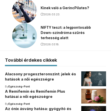
Kinek való a GerincPilates?
2026.03.23.
NIFTY teszt: a legpontosabb
Down-szindróma szűrés
terhesség alatt
2026.03.18.
További érdekes cikkek
Alacsony progeszteronszint: jelek és
hatások a női egészségre
By
Egészség-Pont
A Remifemin és Remifemin Plus
hatásai a női egészségre
By
Egészség-Pont
Az ónix ásvány hatása: gyógyító és