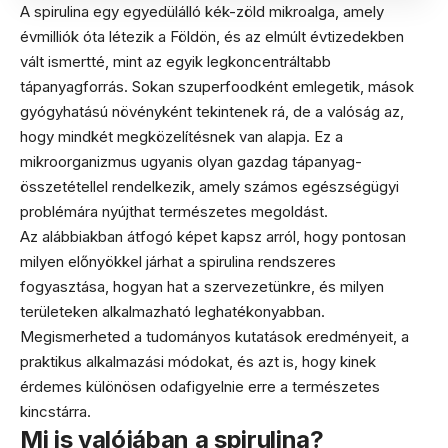
A spirulina egy egyedülálló kék-zöld mikroalga, amely
évmilliók óta létezik a Földön, és az elmúlt évtizedekben
vált ismertté, mint az egyik legkoncentráltabb
tápanyagforrás. Sokan szuperfoodként emlegetik, mások
gyógyhatású növényként tekintenek rá, de a valóság az,
hogy mindkét megközelítésnek van alapja. Ez a
mikroorganizmus ugyanis olyan gazdag tápanyag-
összetétellel rendelkezik, amely számos egészségügyi
problémára nyújthat természetes megoldást.
Az alábbiakban átfogó képet kapsz arról, hogy pontosan
milyen előnyökkel járhat a spirulina rendszeres
fogyasztása, hogyan hat a szervezetünkre, és milyen
területeken alkalmazható leghatékonyabban.
Megismerheted a tudományos kutatások eredményeit, a
praktikus alkalmazási módokat, és azt is, hogy kinek
érdemes különösen odafigyelnie erre a természetes
kincstárra.
Mi is valójában a spirulina?