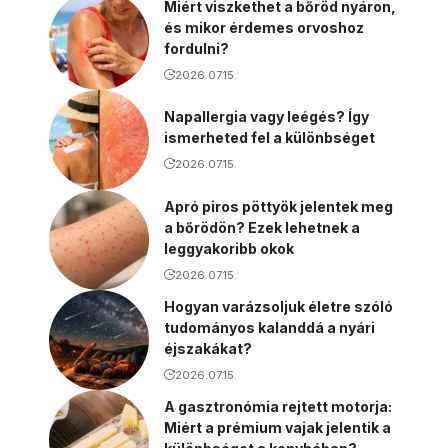
Miért viszkethet a bőröd nyáron,
és mikor érdemes orvoshoz
fordulni?
2026.07.15.
Napallergia vagy leégés? Így
ismerheted fel a különbséget
2026.07.15.
Apró piros pöttyök jelentek meg
a bőrödön? Ezek lehetnek a
leggyakoribb okok
2026.07.15.
Hogyan varázsoljuk életre szóló
tudományos kalanddá a nyári
éjszakákat?
2026.07.15.
A gasztronómia rejtett motorja:
Miért a prémium vajak jelentik a