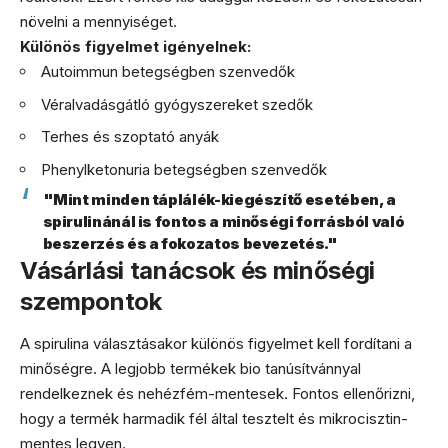
növelni a mennyiséget.
Különös figyelmet igényelnek:
Autoimmun betegségben szenvedők
Véralvadásgátló gyógyszereket szedők
Terhes és szoptató anyák
Phenylketonuria betegségben szenvedők
"Mint minden táplálék-kiegészítő esetében, a
spirulinánál is fontos a minőségi forrásból való
beszerzés és a fokozatos bevezetés."
Vásárlási tanácsok és minőségi
szempontok
A spirulina választásakor különös figyelmet kell fordítani a
minőségre. A legjobb termékek bio tanúsítvánnyal
rendelkeznek és nehézfém-mentesek. Fontos ellenőrizni,
hogy a termék harmadik fél által tesztelt és mikrocisztin-
mentes legyen.