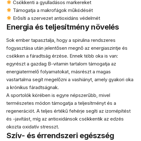
Csökkenti a gyulladásos markereket
Támogatja a makrofágok működését
Erősíti a szervezet antioxidáns védelmét
Energia és teljesítmény növelés
Sok ember tapasztalja, hogy a spirulina rendszeres
fogyasztása után jelentősen megnő az energiaszintje és
csökken a fáradtság érzése. Ennek több oka is van:
egyrészt a gazdag B-vitamin tartalom támogatja az
energiatermelő folyamatokat, másrészt a magas
vastartalma segít megelőzni a vashiányt, amely gyakori oka
a krónikus fáradtságnak.
A sportolók körében is egyre népszerűbb, mivel
természetes módon támogatja a teljesítményt és a
regenerációt. A teljes értékű fehérje segíti az izomépítést
és -javítást, míg az antioxidánsok csökkentik az edzés
okozta oxidatív stresszt.
Szív- és érrendszeri egészség