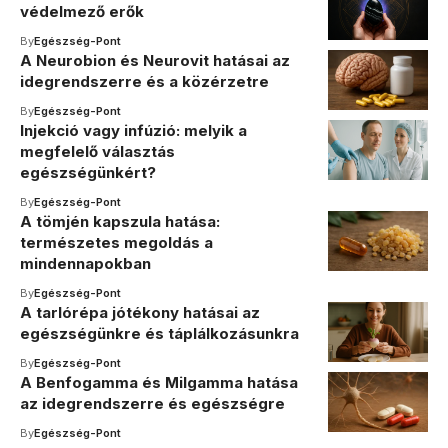
védelmező erők
By
Egészség-Pont
A Neurobion és Neurovit hatásai az
idegrendszerre és a közérzetre
By
Egészség-Pont
Injekció vagy infúzió: melyik a
megfelelő választás
egészségünkért?
By
Egészség-Pont
A tömjén kapszula hatása:
természetes megoldás a
mindennapokban
By
Egészség-Pont
A tarlórépa jótékony hatásai az
egészségünkre és táplálkozásunkra
By
Egészség-Pont
A Benfogamma és Milgamma hatása
az idegrendszerre és egészségre
By
Egészség-Pont