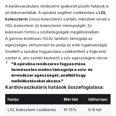
A kardiovaszkuláris rendszerre gyakorolt pozitív hatások is
jól dokumentáltak. A spirulina segíthet csökkenteni a
LDL
koleszterin
(rossz koleszterin) szintjét, miközben növeli a
HDL koleszterin (jó koleszterin) mennyiségét. Ez
különösen fontos a szívbetegségek megelőzésében.
A gamma-linolénsav (GLA) tartalom támogatja az
egészséges vérnyomást és javítja az erek rugalmasságát.
Emellett a spirulina fogyasztása csökkentheti a triglicerid
szintet is, ami szintén kedvező a szív egészségére nézve.
"A spirulina rendszeres fogyasztása
természetes módon támogatja a szív- és
érrendszer egészségét, anélkül hogy
mellékhatásokat okozna."
Kardiovaszkuláris hatások összefoglalása:
Hatás
Mérték
Időtartam
LDL koleszterin csökkenés
10-15%
6-8 hét