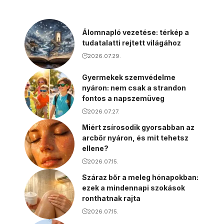
Álomnapló vezetése: térkép a
tudatalatti rejtett világához
2026.07.29.
Gyermekek szemvédelme
nyáron: nem csak a strandon
fontos a napszemüveg
2026.07.27.
Miért zsírosodik gyorsabban az
arcbőr nyáron, és mit tehetsz
ellene?
2026.07.15.
Száraz bőr a meleg hónapokban:
ezek a mindennapi szokások
ronthatnak rajta
2026.07.15.