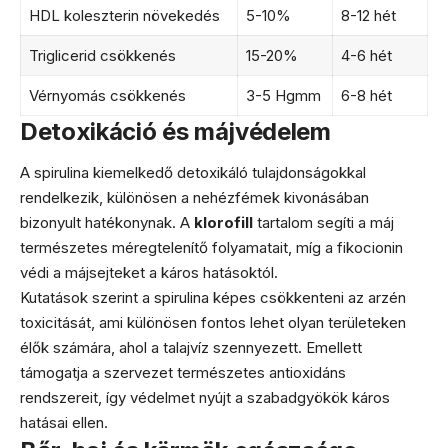
HDL koleszterin növekedés
5-10%
8-12 hét
Triglicerid csökkenés
15-20%
4-6 hét
Vérnyomás csökkenés
3-5 Hgmm
6-8 hét
Detoxikáció és májvédelem
A spirulina kiemelkedő detoxikáló tulajdonságokkal
rendelkezik, különösen a nehézfémek kivonásában
bizonyult hatékonynak. A
klorofill
tartalom segíti a máj
természetes méregtelenítő folyamatait, míg a fikocionin
védi a májsejteket a káros hatásoktól.
Kutatások szerint a spirulina képes csökkenteni az arzén
toxicitását, ami különösen fontos lehet olyan területeken
élők számára, ahol a talajvíz szennyezett. Emellett
támogatja a szervezet természetes antioxidáns
rendszereit, így védelmet nyújt a szabadgyökök káros
hatásai ellen.