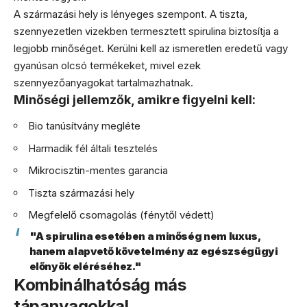
A származási hely is lényeges szempont. A tiszta,
szennyezetlen vizekben termesztett spirulina biztosítja a
legjobb minőséget. Kerülni kell az ismeretlen eredetű vagy
gyanúsan olcsó termékeket, mivel ezek
szennyezőanyagokat tartalmazhatnak.
Minőségi jellemzők, amikre figyelni kell:
Bio tanúsítvány megléte
Harmadik fél általi tesztelés
Mikrocisztin-mentes garancia
Tiszta származási hely
Megfelelő csomagolás (fénytől védett)
"A spirulina esetében a minőség nem luxus,
hanem alapvető követelmény az egészségügyi
előnyök eléréséhez."
Kombinálhatóság más
tápanyagokkal