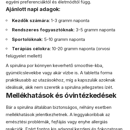
egyéni preferenciáktól és életmódtól függ.
Ajánlott napi adagok:
Kezdők számára
: 1-3 gramm naponta
Rendszeres fogyasztóknak
: 3-5 gramm naponta
Sportolóknak
: 5-10 gramm naponta
Terápiás célokra
: 10-20 gramm naponta (orvosi
felügyelet mellett)
A spirulina por könnyen keverhető smoothie-kba,
gyümölcslevekbe vagy akár vízbe is. A tabletta forma
praktikusabb az utazásokhoz, míg a kapszulák azoknak
ideálisak, akik nem szeretik a spirulina jellegzetes ízét.
Mellékhatások és óvintézkedések
Bár a spirulina általában biztonságos, néhány esetben
mellékhatások jelentkezhetnek. A leggyakoribbak az
emésztési problémák, fejfájás vagy enyhe allergiás
reakciók. Ezért fontos kis adaggal kezdeni és fokozatosan