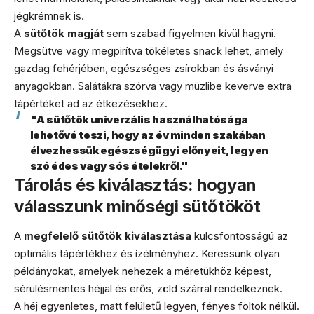
jégkrémnek is.
A
sütőtök magját
sem szabad figyelmen kívül hagyni.
Megsütve vagy megpirítva tökéletes snack lehet, amely
gazdag fehérjében, egészséges zsírokban és ásványi
anyagokban. Salátákra szórva vagy müzlibe keverve extra
tápértéket ad az étkezésekhez.
"A sütőtök univerzális használhatósága
lehetővé teszi, hogy az év minden szakában
élvezhessük egészségügyi előnyeit, legyen
szó édes vagy sós ételekről."
Tárolás és kiválasztás: hogyan
válasszunk minőségi sütőtököt
A
megfelelő sütőtök kiválasztása
kulcsfontosságú az
optimális tápértékhez és ízélményhez. Keressünk olyan
példányokat, amelyek nehezek a méretükhöz képest,
sérülésmentes héjjal és erős, zöld szárral rendelkeznek.
A héj egyenletes, matt felületű legyen, fényes foltok nélkül.