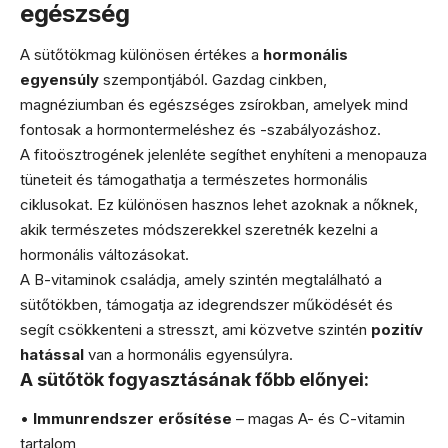
egészség
A sütőtökmag különösen értékes a
hormonális
egyensúly
szempontjából. Gazdag cinkben,
magnéziumban és egészséges zsírokban, amelyek mind
fontosak a hormontermeléshez és -szabályozáshoz.
A fitoösztrogének jelenléte segíthet enyhíteni a menopauza
tüneteit és támogathatja a természetes hormonális
ciklusokat. Ez különösen hasznos lehet azoknak a nőknek,
akik természetes módszerekkel szeretnék kezelni a
hormonális változásokat.
A B-vitaminok családja, amely szintén megtalálható a
sütőtökben, támogatja az idegrendszer működését és
segít csökkenteni a stresszt, ami közvetve szintén
pozitív
hatással
van a hormonális egyensúlyra.
A sütőtök fogyasztásának főbb előnyei:
•
Immunrendszer erősítése
– magas A- és C-vitamin
tartalom