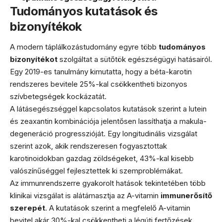
Tudományos kutatások és
bizonyítékok
A modern táplálkozástudomány egyre több
tudományos
bizonyítékot
szolgáltat a sütőtök egészségügyi hatásairól.
Egy 2019-es tanulmány kimutatta, hogy a béta-karotin
rendszeres bevitele 25%-kal csökkentheti bizonyos
szívbetegségek kockázatát.
A látásegészséggel kapcsolatos kutatások szerint a lutein
és zeaxantin kombinációja jelentősen lassíthatja a makula-
degeneráció progresszióját. Egy longitudinális vizsgálat
szerint azok, akik rendszeresen fogyasztottak
karotinoidokban gazdag zöldségeket, 43%-kal kisebb
valószínűséggel fejlesztettek ki szemproblémákat.
Az immunrendszerre gyakorolt hatások tekintetében több
klinikai vizsgálat is alátámasztja az A-vitamin
immunerősítő
szerepét
. A kutatások szerint a megfelelő A-vitamin
bevitel akár 30%-kal csökkentheti a légúti fertőzések