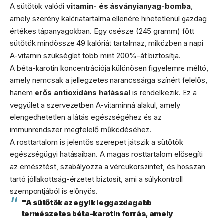
A sütőtök valódi
vitamin- és ásványianyag-bomba
,
amely szerény kalóriatartalma ellenére hihetetlenül gazdag
értékes tápanyagokban. Egy csésze (245 gramm) főtt
sütőtök mindössze 49 kalóriát tartalmaz, miközben a napi
A-vitamin szükséglet több mint 200%-át biztosítja.
A béta-karotin koncentrációja különösen figyelemre méltó,
amely nemcsak a jellegzetes narancssárga színért felelős,
hanem
erős antioxidáns hatással
is rendelkezik. Ez a
vegyület a szervezetben A-vitaminná alakul, amely
elengedhetetlen a látás egészségéhez és az
immunrendszer megfelelő működéséhez.
A rosttartalom is jelentős szerepet játszik a sütőtök
egészségügyi hatásaiban. A magas rosttartalom elősegíti
az emésztést, szabályozza a vércukorszintet, és hosszan
tartó jóllakottság-érzetet biztosít, ami a súlykontroll
szempontjából is előnyös.
"A sütőtök az egyik leggazdagabb
természetes béta-karotin forrás, amely