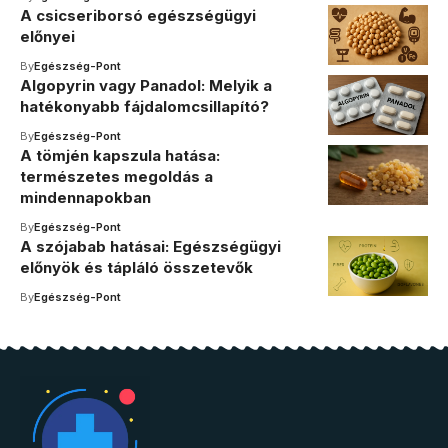
A csicseriborsó egészségügyi
előnyei
By
Egészség-Pont
Algopyrin vagy Panadol: Melyik a
hatékonyabb fájdalomcsillapító?
By
Egészség-Pont
A tömjén kapszula hatása:
természetes megoldás a
mindennapokban
By
Egészség-Pont
A szójabab hatásai: Egészségügyi
előnyök és tápláló összetevők
By
Egészség-Pont