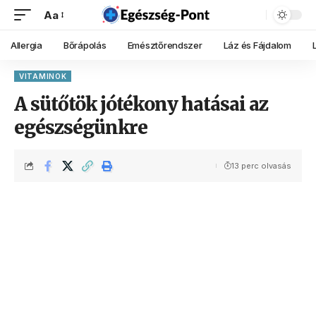
Aa
Allergia
Bőrápolás
Emésztőrendszer
Láz és Fájdalom
VITAMINOK
A sütőtök jótékony hatásai az
egészségünkre
13 perc olvasás