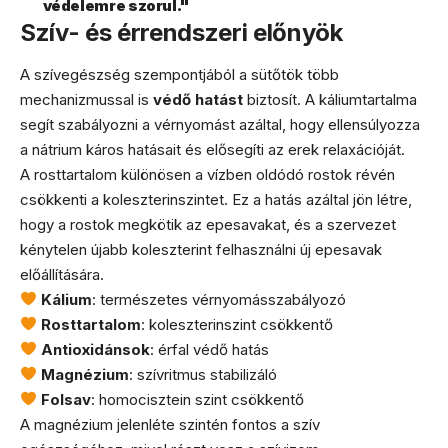
védelemre szorul."
Szív- és érrendszeri előnyök
A szívegészség szempontjából a sütőtök több
mechanizmussal is
védő hatást
biztosít. A káliumtartalma
segít szabályozni a vérnyomást azáltal, hogy ellensúlyozza
a nátrium káros hatásait és elősegíti az erek relaxációját.
A rosttartalom különösen a vízben oldódó rostok révén
csökkenti a koleszterinszintet. Ez a hatás azáltal jön létre,
hogy a rostok megkötik az epesavakat, és a szervezet
kénytelen újabb koleszterint felhasználni új epesavak
előállítására.
Kálium
: természetes vérnyomásszabályozó
Rosttartalom
: koleszterinszint csökkentő
Antioxidánsok
: érfal védő hatás
Magnézium
: szívritmus stabilizáló
Folsav
: homocisztein szint csökkentő
A magnézium jelenléte szintén fontos a szív