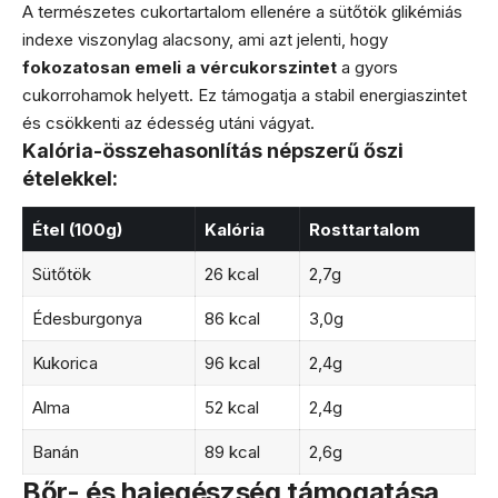
A természetes cukortartalom ellenére a sütőtök glikémiás
indexe viszonylag alacsony, ami azt jelenti, hogy
fokozatosan emeli a vércukorszintet
a gyors
cukorrohamok helyett. Ez támogatja a stabil energiaszintet
és csökkenti az édesség utáni vágyat.
Kalória-összehasonlítás népszerű őszi
ételekkel:
Étel (100g)
Kalória
Rosttartalom
Sütőtök
26 kcal
2,7g
Édesburgonya
86 kcal
3,0g
Kukorica
96 kcal
2,4g
Alma
52 kcal
2,4g
Banán
89 kcal
2,6g
Bőr- és hajegészség támogatása