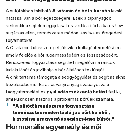
A sütőtökben található
A-vitamin és béta-karotin
kiváló
hatással van a bőr egészségére. Ezek a tápanyagok
serkentik a sejtek megújulását és védik a bőrt a káros UV-
sugárzás ellen, természetes módon lassítva az öregedési
folyamatokat.
A C-vitamin kulcsszerepet játszik a kollagéntermelésben,
amely felelős a bőr rugalmasságáért és feszességéért.
Rendszeres fogyasztása segíthet megelőzni a ráncok
kialakulását és javíthatja a bőr általános textúráját.
A cink tartalma támogatja a sebgyógyulást és segít az akne
kezelésében is. Ez az ásványi anyag szabályozza a
faggyútermelést és
gyulladáscsökkentő hatást
fejt ki,
ami különösen hasznos a problémás bőrűek számára.
"A sütőtök rendszeres fogyasztása
természetes módon táplálja a bőrt belülről,
biztosítva a ragyogó és egészséges külsőt."
Hormonális egyensúly és női