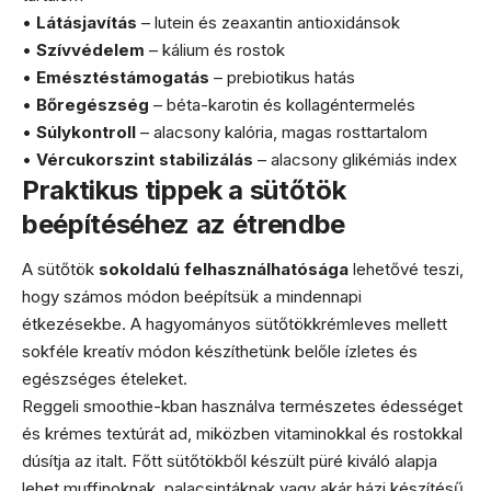
•
Látásjavítás
– lutein és zeaxantin antioxidánsok
•
Szívvédelem
– kálium és rostok
•
Emésztéstámogatás
– prebiotikus hatás
•
Bőregészség
– béta-karotin és kollagéntermelés
•
Súlykontroll
– alacsony kalória, magas rosttartalom
•
Vércukorszint stabilizálás
– alacsony glikémiás index
Praktikus tippek a sütőtök
beépítéséhez az étrendbe
A sütőtök
sokoldalú felhasználhatósága
lehetővé teszi,
hogy számos módon beépítsük a mindennapi
étkezésekbe. A hagyományos sütőtökkrémleves mellett
sokféle kreatív módon készíthetünk belőle ízletes és
egészséges ételeket.
Reggeli smoothie-kban használva természetes édességet
és krémes textúrát ad, miközben vitaminokkal és rostokkal
dúsítja az italt. Főtt sütőtökből készült püré kiváló alapja
lehet muffinoknak, palacsintáknak vagy akár házi készítésű