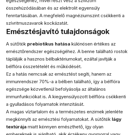
egészségéhez, mivel részt vesz a szívizom
összehúzódásában és az elektrolit egyensúly
fenntartásában. A megfelelő magnéziumszint csökkenti a
szívritmuszavarok kockázatát.
Emésztésjavító tulajdonságok
A sütőtök
prebiotikus hatása
különösen értékes az
emésztőrendszer egészségéhez. A benne található rostok
táplálják a hasznos bélbaktériumokat, ezáltal javítják a
bélflóra összetételét és működését.
Ez a hatás nemcsak az emésztést segíti, hanem az
immunrendszer 70%-a a bélben található, így a bélflóra
egészsége közvetlenül befolyásolja az általános
immunfunkciókat is. A kiegyensúlyozott bélflóra csökkenti
a gyulladásos folyamatok intenzitását.
A magas víztartalom és a természetes enzimek jelenléte
megkönnyíti az emésztési folyamatokat. A sütőtök
lágy
textúrája
miatt könnyen emészthető, így olyan
embereknek is ajánlható, akik érzékeny gyomorral vagy