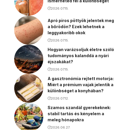
ismerheted fel a különbséget
2026.07.15.
Apró piros pöttyök jelentek meg
a bőrödön? Ezek lehetnek a
leggyakoribb okok
2026.07.15.
Hogyan varázsoljuk életre szóló
tudományos kalanddá a nyári
éjszakákat?
2026.07.15.
A gasztronómia rejtett motorja:
Miért a prémium vajak jelentik a
különbséget a konyhában?
2026.07.12.
Szamos szandál gyerekeknek:
stabil tartás és kényelem a
meleg hónapokra
2026.06.27.