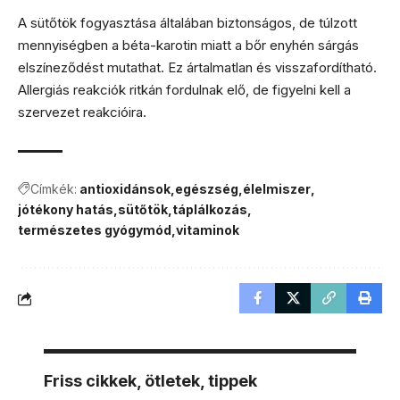
A sütőtök fogyasztása általában biztonságos, de túlzott
mennyiségben a béta-karotin miatt a bőr enyhén sárgás
elszíneződést mutathat. Ez ártalmatlan és visszafordítható.
Allergiás reakciók ritkán fordulnak elő, de figyelni kell a
szervezet reakcióira.
Címkék:
antioxidánsok
egészség
élelmiszer
jótékony hatás
sütőtök
táplálkozás
természetes gyógymód
vitaminok
Friss cikkek, ötletek, tippek