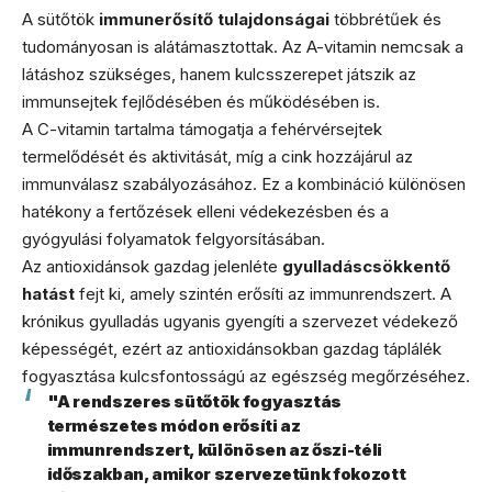
A sütőtök
immunerősítő tulajdonságai
többrétűek és
tudományosan is alátámasztottak. Az A-vitamin nemcsak a
látáshoz szükséges, hanem kulcsszerepet játszik az
immunsejtek fejlődésében és működésében is.
A C-vitamin tartalma támogatja a fehérvérsejtek
termelődését és aktivitását, míg a cink hozzájárul az
immunválasz szabályozásához. Ez a kombináció különösen
hatékony a fertőzések elleni védekezésben és a
gyógyulási folyamatok felgyorsításában.
Az antioxidánsok gazdag jelenléte
gyulladáscsökkentő
hatást
fejt ki, amely szintén erősíti az immunrendszert. A
krónikus gyulladás ugyanis gyengíti a szervezet védekező
képességét, ezért az antioxidánsokban gazdag táplálék
fogyasztása kulcsfontosságú az egészség megőrzéséhez.
"A rendszeres sütőtök fogyasztás
természetes módon erősíti az
immunrendszert, különösen az őszi-téli
időszakban, amikor szervezetünk fokozott