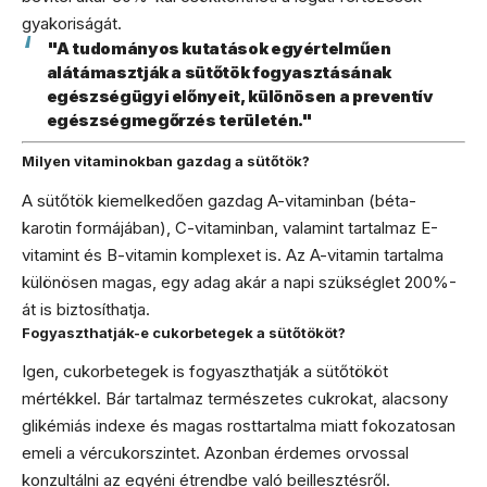
gyakoriságát.
"A tudományos kutatások egyértelműen
alátámasztják a sütőtök fogyasztásának
egészségügyi előnyeit, különösen a preventív
egészségmegőrzés területén."
Milyen vitaminokban gazdag a sütőtök?
A sütőtök kiemelkedően gazdag A-vitaminban (béta-
karotin formájában), C-vitaminban, valamint tartalmaz E-
vitamint és B-vitamin komplexet is. Az A-vitamin tartalma
különösen magas, egy adag akár a napi szükséglet 200%-
át is biztosíthatja.
Fogyaszthatják-e cukorbetegek a sütőtököt?
Igen, cukorbetegek is fogyaszthatják a sütőtököt
mértékkel. Bár tartalmaz természetes cukrokat, alacsony
glikémiás indexe és magas rosttartalma miatt fokozatosan
emeli a vércukorszintet. Azonban érdemes orvossal
konzultálni az egyéni étrendbe való beillesztésről.