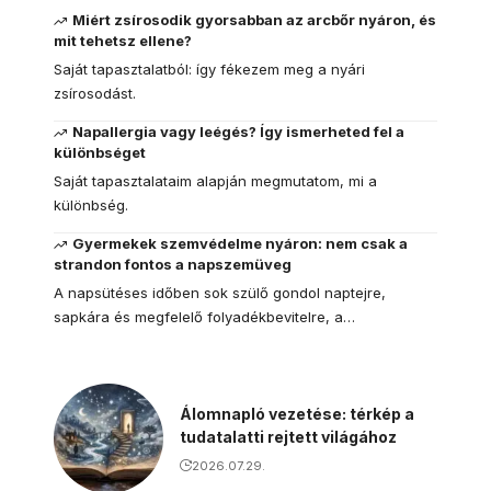
Miért zsírosodik gyorsabban az arcbőr nyáron, és
mit tehetsz ellene?
Saját tapasztalatból: így fékezem meg a nyári
zsírosodást.
Napallergia vagy leégés? Így ismerheted fel a
különbséget
Saját tapasztalataim alapján megmutatom, mi a
különbség.
Gyermekek szemvédelme nyáron: nem csak a
strandon fontos a napszemüveg
A napsütéses időben sok szülő gondol naptejre,
sapkára és megfelelő folyadékbevitelre, a…
Álomnapló vezetése: térkép a
tudatalatti rejtett világához
2026.07.29.