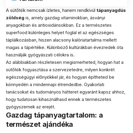
A sütőtök nemcsak ízletes, hanem rendkívül
tápanyagdús
zöldség
is, amely gazdag vitaminokban, ásványi
anyagokban és antioxidánsokban. Ez a természetes
superfood különleges helyet foglal el az egészséges
táplálkozásban, hiszen alacsony kalóriatartalma mellett
magas a tápértéke. Különböző kultúrákban évezredek óta
használják gyógyászati célokra is.
Az alábbiakban részletesen megismerheted, hogyan hat a
sütőtök fogyasztása a szervezetedre, milyen konkrét
egészségügyi előnyökkel jár, és hogyan építheted be
könnyedén a mindennapi étrendedbe. Gyakorlati
tanácsokat és tudományos hátteret egyaránt kapsz ahhoz,
hogy tudatosan kihasználhasd ennek a természetes
gyógyszernek az erejét.
Gazdag tápanyagtartalom: a
természet ajándéka