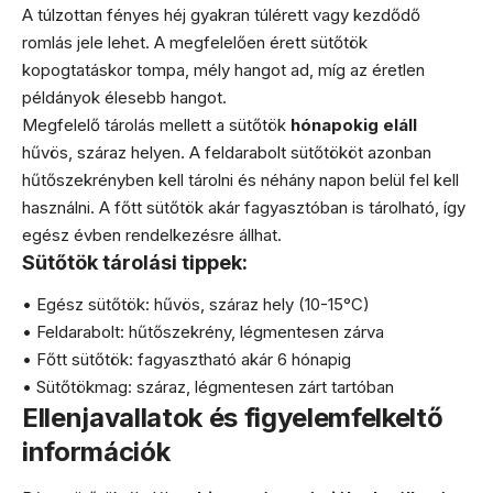
A túlzottan fényes héj gyakran túlérett vagy kezdődő
romlás jele lehet. A megfelelően érett sütőtök
kopogtatáskor tompa, mély hangot ad, míg az éretlen
példányok élesebb hangot.
Megfelelő tárolás mellett a sütőtök
hónapokig eláll
hűvös, száraz helyen. A feldarabolt sütőtököt azonban
hűtőszekrényben kell tárolni és néhány napon belül fel kell
használni. A főtt sütőtök akár fagyasztóban is tárolható, így
egész évben rendelkezésre állhat.
Sütőtök tárolási tippek:
• Egész sütőtök: hűvös, száraz hely (10-15°C)
• Feldarabolt: hűtőszekrény, légmentesen zárva
• Főtt sütőtök: fagyasztható akár 6 hónapig
• Sütőtökmag: száraz, légmentesen zárt tartóban
Ellenjavallatok és figyelemfelkeltő
információk