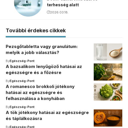
terhesség alatt
2026.03.18.
További érdekes cikkek
Pezsgőtabletta vagy granulátum:
melyik a jobb választás?
By
Egészség-Pont
A bazsalikom lenyűgöző hatásai az
egészségre és a főzésre
By
Egészség-Pont
A romanesco brokkoli jótékony
hatásai az egészségre és
felhasználása a konyhában
By
Egészség-Pont
A tök jótékony hatásai az egészségre
és táplálkozásra
By
Egészség-Pont