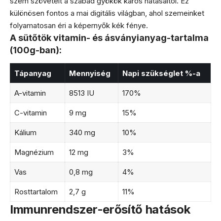
szem szöveteit a szabad gyökök káros hatásaitól. Ez
különösen fontos a mai digitális világban, ahol szemeinket
folyamatosan éri a képernyők kék fénye.
A sütőtök vitamin- és ásványianyag-tartalma
(100g-ban):
Tápanyag
Mennyiség
Napi szükséglet %-a
A-vitamin
8513 IU
170%
C-vitamin
9 mg
15%
Kálium
340 mg
10%
Magnézium
12 mg
3%
Vas
0,8 mg
4%
Rosttartalom
2,7 g
11%
Immunrendszer-erősítő hatások