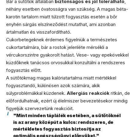
Bár a sütőtök általában
biztonságos és jól tolerálható
,
néhány esetben óvatosságra van szükség. A magas béta-
karotin tartalom miatt túlzott fogyasztás esetén a bőr
enyhén sárgás elszíneződést mutathat, ami azonban
ártalmatlan és visszafordítható.
Cukorbetegeknek érdemes figyelniük a természetes
cukortartalmára, bár a rostok jelenléte mérsékli a
vércukorszintre gyakorolt hatást. Vese- vagy epekövekkel
küzdőknek tanácsos orvosukkal konzultálni a rendszeres
fogyasztás előtt.
A sütőtökmag magas kalóriatartalma miatt mértékkel
fogyasztandó, különösen azok számára, akik
súlyproblémákkal küzdenek.
Allergiás reakciók
ritkán, de
előfordulhatnak, ezért új élelmiszer bevezetésekor mindig
figyeljük szervezetünk reakcióit.
"Mint minden táplálék esetében, a sütőtöknél
is az arany középút a kulcs: rendszeres, de
mértékletes fogyasztás biztosítja az
optimális egészségügyi előnyöket."