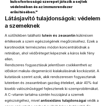
kulcsfontosságú szerepet játszik a sejtek
védelmében és az immunrendszer
erősítésében."
Látásjavító tulajdonságok: védelem
a szemeknek
A sütőtökben található
lutein és zeaxantin
különösen
értékesek a szem egészségének megőrzéséhez. Ezek a
karotinoidok természetes módon koncentrálódnak a
retinában, ahol védőréteget képeznek a káros kék fény
ellen.
Rendszeres fogyasztásuk jelentősen csökkentheti az
időskori makula-degeneráció kialakulásának kockázatát. A
kutatások szerint azok, akik rendszeresen fogyasztanak
luteinben és zeaxantinban gazdag ételeket, akár 40%-kal
kisebb valószínűséggel fejlesztenek ki szemproblémákat.
A C-vitamin tartalma szintén hozzájárul a szemek
egészségéhez, mivel
antioxidáns tulajdonságai
védik a