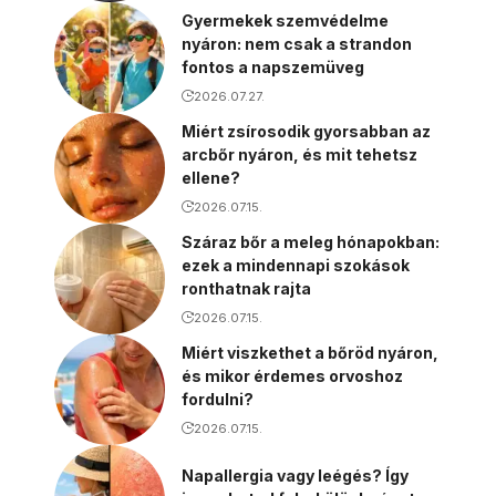
Gyermekek szemvédelme
nyáron: nem csak a strandon
fontos a napszemüveg
2026.07.27.
Miért zsírosodik gyorsabban az
arcbőr nyáron, és mit tehetsz
ellene?
2026.07.15.
Száraz bőr a meleg hónapokban:
ezek a mindennapi szokások
ronthatnak rajta
2026.07.15.
Miért viszkethet a bőröd nyáron,
és mikor érdemes orvoshoz
fordulni?
2026.07.15.
Napallergia vagy leégés? Így