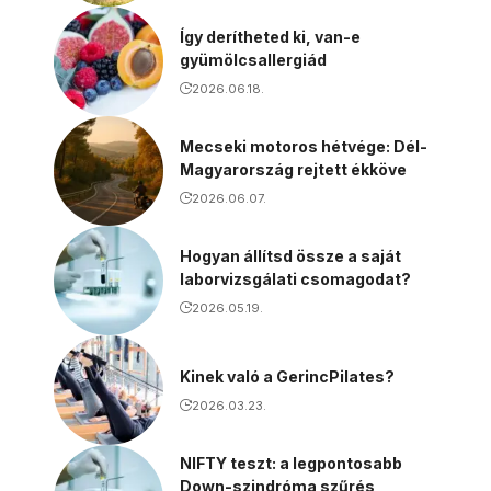
Így derítheted ki, van-e
gyümölcsallergiád
2026.06.18.
Mecseki motoros hétvége: Dél-
Magyarország rejtett ékköve
2026.06.07.
Hogyan állítsd össze a saját
laborvizsgálati csomagodat?
2026.05.19.
Kinek való a GerincPilates?
2026.03.23.
NIFTY teszt: a legpontosabb
Down-szindróma szűrés