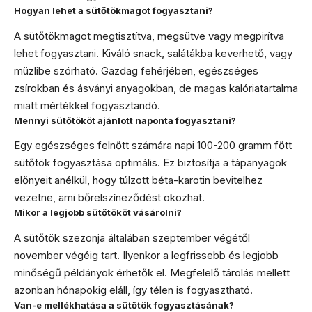
Hogyan lehet a sütőtökmagot fogyasztani?
A sütőtökmagot megtisztítva, megsütve vagy megpirítva
lehet fogyasztani. Kiváló snack, salátákba keverhető, vagy
müzlibe szórható. Gazdag fehérjében, egészséges
zsírokban és ásványi anyagokban, de magas kalóriatartalma
miatt mértékkel fogyasztandó.
Mennyi sütőtököt ajánlott naponta fogyasztani?
Egy egészséges felnőtt számára napi 100-200 gramm főtt
sütőtök fogyasztása optimális. Ez biztosítja a tápanyagok
előnyeit anélkül, hogy túlzott béta-karotin bevitelhez
vezetne, ami bőrelszíneződést okozhat.
Mikor a legjobb sütőtököt vásárolni?
A sütőtök szezonja általában szeptember végétől
november végéig tart. Ilyenkor a legfrissebb és legjobb
minőségű példányok érhetők el. Megfelelő tárolás mellett
azonban hónapokig eláll, így télen is fogyasztható.
Van-e mellékhatása a sütőtök fogyasztásának?