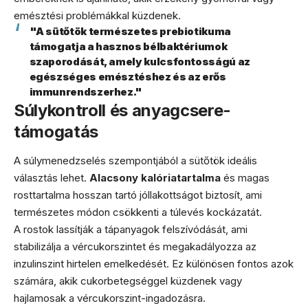
emésztési problémákkal küzdenek.
"A sütőtök természetes prebiotikuma
támogatja a hasznos bélbaktériumok
szaporodását, amely kulcsfontosságú az
egészséges emésztéshez és az erős
immunrendszerhez."
Súlykontroll és anyagcsere-
támogatás
A súlymenedzselés szempontjából a sütőtök ideális
választás lehet.
Alacsony kalóriatartalma
és magas
rosttartalma hosszan tartó jóllakottságot biztosít, ami
természetes módon csökkenti a túlevés kockázatát.
A rostok lassítják a tápanyagok felszívódását, ami
stabilizálja a vércukorszintet és megakadályozza az
inzulinszint hirtelen emelkedését. Ez különösen fontos azok
számára, akik cukorbetegséggel küzdenek vagy
hajlamosak a vércukorszint-ingadozásra.