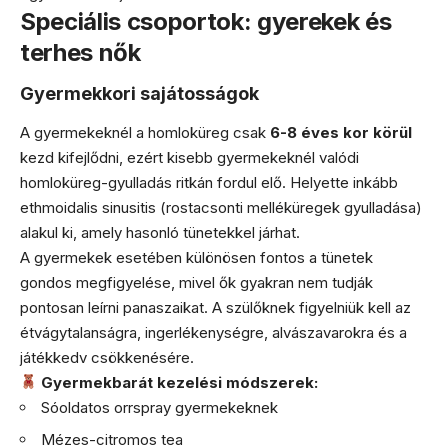
Speciális csoportok: gyerekek és
terhes nők
Gyermekkori sajátosságok
A gyermekeknél a homloküreg csak
6-8 éves kor körül
kezd kifejlődni, ezért kisebb gyermekeknél valódi
homloküreg-gyulladás ritkán fordul elő. Helyette inkább
ethmoidalis sinusitis (rostacsonti melléküregek gyulladása)
alakul ki, amely hasonló tünetekkel járhat.
A gyermekek esetében különösen fontos a tünetek
gondos megfigyelése, mivel ők gyakran nem tudják
pontosan leírni panaszaikat. A szülőknek figyelniük kell az
étvágytalanságra, ingerlékenységre, alvászavarokra és a
játékkedv csökkenésére.
Gyermekbarát kezelési módszerek:
Sóoldatos orrspray gyermekeknek
Mézes-citromos tea