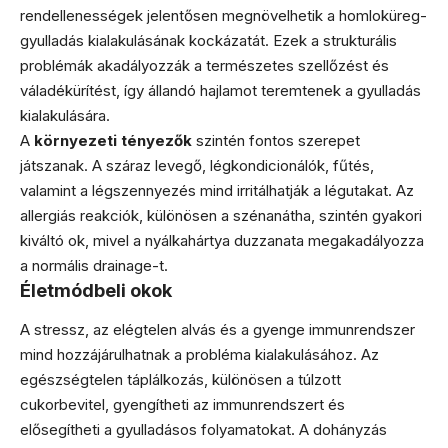
rendellenességek jelentősen megnövelhetik a homloküreg-
gyulladás kialakulásának kockázatát. Ezek a strukturális
problémák akadályozzák a természetes szellőzést és
váladékürítést, így állandó hajlamot teremtenek a gyulladás
kialakulására.
A
környezeti tényezők
szintén fontos szerepet
játszanak. A száraz levegő, légkondicionálók, fűtés,
valamint a légszennyezés mind irritálhatják a légutakat. Az
allergiás reakciók, különösen a szénanátha, szintén gyakori
kiváltó ok, mivel a nyálkahártya duzzanata megakadályozza
a normális drainage-t.
Életmódbeli okok
A stressz, az elégtelen alvás és a gyenge immunrendszer
mind hozzájárulhatnak a probléma kialakulásához. Az
egészségtelen táplálkozás, különösen a túlzott
cukorbevitel, gyengítheti az immunrendszert és
elősegítheti a gyulladásos folyamatokat. A dohányzás