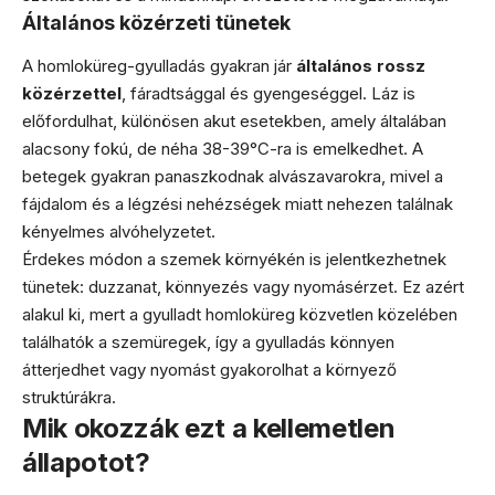
Általános közérzeti tünetek
A homloküreg-gyulladás gyakran jár
általános rossz
közérzettel
, fáradtsággal és gyengeséggel. Láz is
előfordulhat, különösen akut esetekben, amely általában
alacsony fokú, de néha 38-39°C-ra is emelkedhet. A
betegek gyakran panaszkodnak alvászavarokra, mivel a
fájdalom és a légzési nehézségek miatt nehezen találnak
kényelmes alvóhelyzetet.
Érdekes módon a szemek környékén is jelentkezhetnek
tünetek: duzzanat, könnyezés vagy nyomásérzet. Ez azért
alakul ki, mert a gyulladt homloküreg közvetlen közelében
találhatók a szemüregek, így a gyulladás könnyen
átterjedhet vagy nyomást gyakorolhat a környező
struktúrákra.
Mik okozzák ezt a kellemetlen
állapotot?