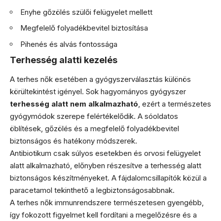
Enyhe gőzölés szülői felügyelet mellett
Megfelelő folyadékbevitel biztosítása
Pihenés és alvás fontossága
Terhesség alatti kezelés
A terhes nők esetében a gyógyszerválasztás különös
körültekintést igényel. Sok hagyományos gyógyszer
terhesség alatt nem alkalmazható
, ezért a természetes
gyógymódok szerepe felértékelődik. A sóoldatos
öblítések, gőzölés és a megfelelő folyadékbevitel
biztonságos és hatékony módszerek.
Antibiotikum csak súlyos esetekben és orvosi felügyelet
alatt alkalmazható, előnyben részesítve a terhesség alatt
biztonságos készítményeket. A fájdalomcsillapítók közül a
paracetamol tekinthető a legbiztonságosabbnak.
A terhes nők immunrendszere természetesen gyengébb,
így fokozott figyelmet kell fordítani a megelőzésre és a