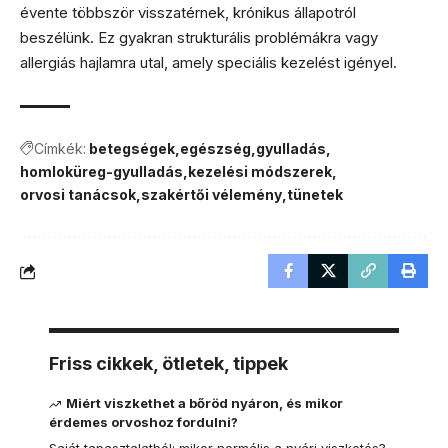
évente többször visszatérnek, krónikus állapotról
beszélünk. Ez gyakran strukturális problémákra vagy
allergiás hajlamra utal, amely speciális kezelést igényel.
Címkék:
betegségek
egészség
gyulladás
homloküreg-gyulladás
kezelési módszerek
orvosi tanácsok
szakértői vélemény
tünetek
Friss cikkek, ötletek, tippek
Miért viszkethet a bőröd nyáron, és mikor
érdemes orvoshoz fordulni?