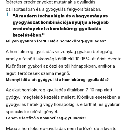
ígéretes eredményeket mutatnak a gyulladás
csillapításában és a gyógyulás felgyorsításában.
"A modern technológia és a hagyományos
gyógyászat kombinációja nyújtja a legjobb
eredményeket a homloküreg-gyulladás
kezelésében."
Milyen gyakran fordul elő a homloküreg-gyulladás?
A homloküreg-gyulladás viszonylag gyakori betegség,
amely a felnőtt lakosság körülbelül 10-15%-át érinti évente.
Különösen gyakori az őszi és téli hónapokban, amikor a
légúti fertőzések száma megnő.
Mennyi idő alatt gyógyul ki a homloküreg-gyulladás?
Az akut homloküreg-gyulladás általában 7-10 nap alatt
gyógyul megfelelő kezelés mellett. Krónikus esetekben a
gyógyulás hetekig vagy hónapokig is eltarthat, és gyakran
speciális kezelést igényel.
Lehet-e fertőző a homloküreg-gyulladás?
Maga a homloküreg-gyulladás nem fertőző, de a kiváltó