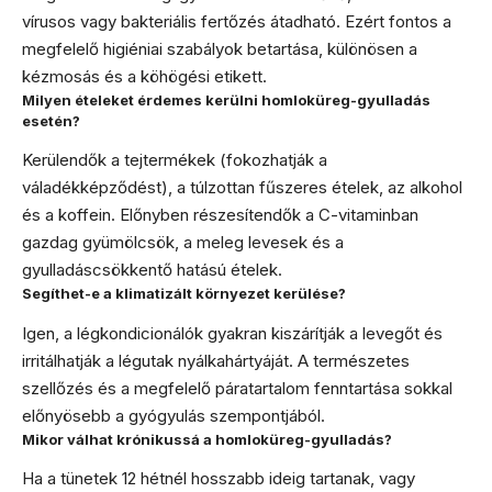
vírusos vagy bakteriális fertőzés átadható. Ezért fontos a
megfelelő higiéniai szabályok betartása, különösen a
kézmosás és a köhögési etikett.
Milyen ételeket érdemes kerülni homloküreg-gyulladás
esetén?
Kerülendők a tejtermékek (fokozhatják a
váladékképződést), a túlzottan fűszeres ételek, az alkohol
és a koffein. Előnyben részesítendők a C-vitaminban
gazdag gyümölcsök, a meleg levesek és a
gyulladáscsökkentő hatású ételek.
Segíthet-e a klimatizált környezet kerülése?
Igen, a légkondicionálók gyakran kiszárítják a levegőt és
irritálhatják a légutak nyálkahártyáját. A természetes
szellőzés és a megfelelő páratartalom fenntartása sokkal
előnyösebb a gyógyulás szempontjából.
Mikor válhat krónikussá a homloküreg-gyulladás?
Ha a tünetek 12 hétnél hosszabb ideig tartanak, vagy