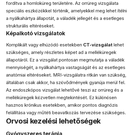
fordítva a homloküreg területére. Az orrüreg vizsgálata
speciális eszközökkel történik, amelyekkel meg lehet ítélni
a nyálkahártya állapotát, a váladék jellegét és a esetleges
strukturális eltéréseket.
Képalkotó vizsgálatok
Komplikált vagy elhúzódó esetekben
CT-vizsgálat
lehet
szükséges, amely részletes képet ad a melléküregek
állapotáról. Ez a vizsgálat pontosan megmutatja a váladék
mennyiségét, a nyálkahártya vastagságát és az esetleges
anatómiai eltéréseket. MRI-vizsgálatra ritkán van szükség,
általában csak akkor, ha szövődmények gyanúja merül fel.
Az endoszkópos vizsgálat lehetővé teszi az orrüreg és a
melléküregek közvetlen megtekintését. Ez különösen
hasznos krónikus esetekben, amikor pontos diagnózis
felállítása vagy műtéti beavatkozás tervezése szükséges.
Orvosi kezelési lehetőségek
Gyógyszeres terápia