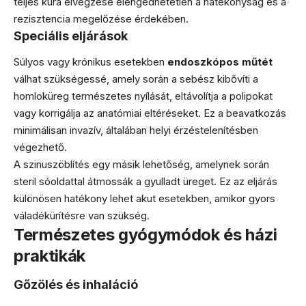
teljes kúra elvégzése elengedhetetlen a hatékonyság és a
rezisztencia megelőzése érdekében.
Speciális eljárások
Súlyos vagy krónikus esetekben
endoszkópos műtét
válhat szükségessé, amely során a sebész kibővíti a
homloküreg természetes nyílását, eltávolítja a polipokat
vagy korrigálja az anatómiai eltéréseket. Ez a beavatkozás
minimálisan invazív, általában helyi érzéstelenítésben
végezhető.
A szinuszöblítés egy másik lehetőség, amelynek során
steril sóoldattal átmossák a gyulladt üreget. Ez az eljárás
különösen hatékony lehet akut esetekben, amikor gyors
váladékürítésre van szükség.
Természetes gyógymódok és házi
praktikák
Gőzölés és inhaláció