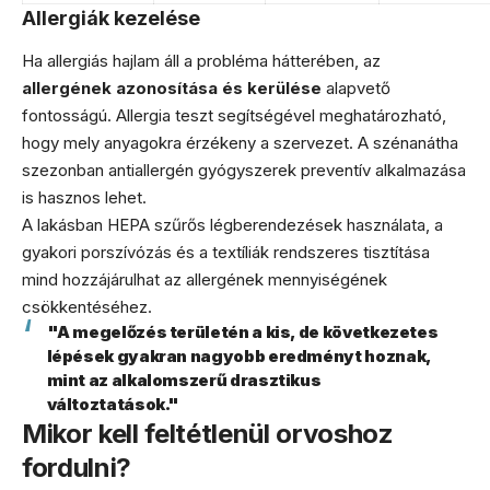
Allergiák kezelése
Ha allergiás hajlam áll a probléma hátterében, az
allergének azonosítása és kerülése
alapvető
fontosságú. Allergia teszt segítségével meghatározható,
hogy mely anyagokra érzékeny a szervezet. A szénanátha
szezonban antiallergén gyógyszerek preventív alkalmazása
is hasznos lehet.
A lakásban HEPA szűrős légberendezések használata, a
gyakori porszívózás és a textíliák rendszeres tisztítása
mind hozzájárulhat az allergének mennyiségének
csökkentéséhez.
"A megelőzés területén a kis, de következetes
lépések gyakran nagyobb eredményt hoznak,
mint az alkalomszerű drasztikus
változtatások."
Mikor kell feltétlenül orvoshoz
fordulni?