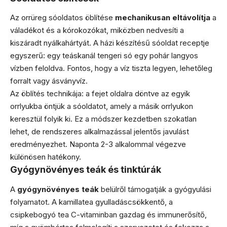
Az orrüreg sóoldatos öblítése
mechanikusan eltávolítja
a
váladékot és a kórokozókat, miközben nedvesíti a
kiszáradt nyálkahártyát. A házi készítésű sóoldat receptje
egyszerű: egy teáskanál tengeri só egy pohár langyos
vízben feloldva. Fontos, hogy a víz tiszta legyen, lehetőleg
forralt vagy ásványvíz.
Az öblítés technikája: a fejet oldalra döntve az egyik
orrlyukba öntjük a sóoldatot, amely a másik orrlyukon
keresztül folyik ki. Ez a módszer kezdetben szokatlan
lehet, de rendszeres alkalmazással jelentős javulást
eredményezhet. Naponta 2-3 alkalommal végezve
különösen hatékony.
Gyógynövényes teák és tinktúrák
A
gyógynövényes teák
belülről támogatják a gyógyulási
folyamatot. A kamillatea gyulladáscsökkentő, a
csipkebogyó tea C-vitaminban gazdag és immunerősítő,