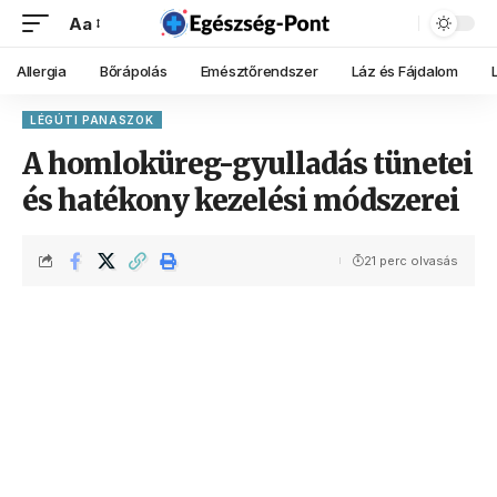
Aa
Allergia
Bőrápolás
Emésztőrendszer
Láz és Fájdalom
LÉGÚTI PANASZOK
A homloküreg-gyulladás tünetei
és hatékony kezelési módszerei
21 perc olvasás