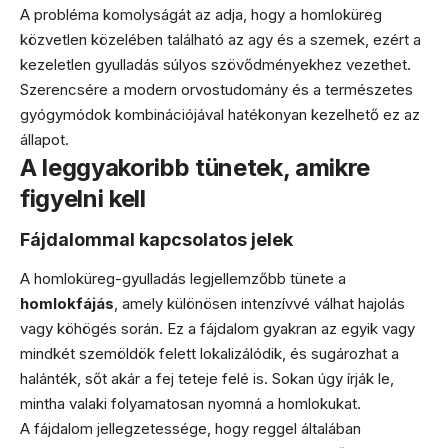
A probléma komolyságát az adja, hogy a homloküreg
közvetlen közelében található az agy és a szemek, ezért a
kezeletlen gyulladás súlyos szövődményekhez vezethet.
Szerencsére a modern orvostudomány és a természetes
gyógymódok kombinációjával hatékonyan kezelhető ez az
állapot.
A leggyakoribb tünetek, amikre
figyelni kell
Fájdalommal kapcsolatos jelek
A homloküreg-gyulladás legjellemzőbb tünete a
homlokfájás
, amely különösen intenzívvé válhat hajolás
vagy köhögés során. Ez a fájdalom gyakran az egyik vagy
mindkét szemöldök felett lokalizálódik, és sugározhat a
halánték, sőt akár a fej teteje felé is. Sokan úgy írják le,
mintha valaki folyamatosan nyomná a homlokukat.
A fájdalom jellegzetessége, hogy reggel általában