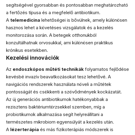
segítségével gyorsabban és pontosabban meghatározható
a fertőzés típusa és a megfelelő antibiotikum.
A
telemedicina
lehetőségei is bővülnek, amely különösen
hasznos lehet a követéses vizsgálatok és a kezelés
monitorozása során. A betegek otthonukból
konzultálhatnak orvosukkal, ami különösen praktikus
krónikus esetekben.
Kezelési innovációk
Az
endoszkópos műtéti technikák
folyamatos fejlődése
kevésbé invazív beavatkozásokat tesz lehetővé. A
navigációs rendszerek használata növeli a műtétek
pontosságát és csökkenti a szövődmények kockázatát.
Az új generációs antibiotikumok hatékonyabbak a
rezisztens baktériumtörzsekkel szemben, míg a
probiotikumok alkalmazása segít helyreállítani a
természetes mikrobiom egyensúlyát a kezelés után.
A
lézerterápia
és más fizikoterápiás módszerek is