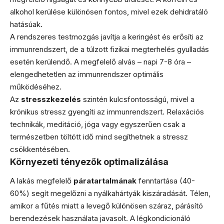
alkohol kerülése különösen fontos, mivel ezek dehidratáló
hatásúak.
A rendszeres testmozgás javítja a keringést és erősíti az
immunrendszert, de a túlzott fizikai megterhelés gyulladás
esetén kerülendő. A megfelelő alvás – napi 7-8 óra –
elengedhetetlen az immunrendszer optimális
működéséhez.
Az
stresszkezelés
szintén kulcsfontosságú, mivel a
krónikus stressz gyengíti az immunrendszert. Relaxációs
technikák, meditáció, jóga vagy egyszerűen csak a
természetben töltött idő mind segíthetnek a stressz
csökkentésében.
Környezeti tényezők optimalizálása
A lakás megfelelő
páratartalmának
fenntartása (40-
60%) segít megelőzni a nyálkahártyák kiszáradását. Télen,
amikor a fűtés miatt a levegő különösen száraz, párásító
berendezések használata javasolt. A légkondicionáló