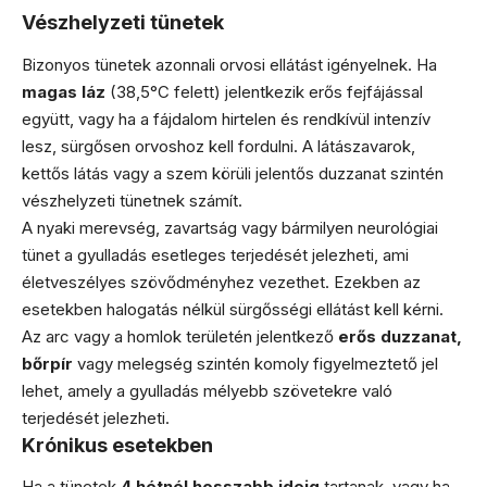
Vészhelyzeti tünetek
Bizonyos tünetek azonnali orvosi ellátást igényelnek. Ha
magas láz
(38,5°C felett) jelentkezik erős fejfájással
együtt, vagy ha a fájdalom hirtelen és rendkívül intenzív
lesz, sürgősen orvoshoz kell fordulni. A látászavarok,
kettős látás vagy a szem körüli jelentős duzzanat szintén
vészhelyzeti tünetnek számít.
A nyaki merevség, zavartság vagy bármilyen neurológiai
tünet a gyulladás esetleges terjedését jelezheti, ami
életveszélyes szövődményhez vezethet. Ezekben az
esetekben halogatás nélkül sürgősségi ellátást kell kérni.
Az arc vagy a homlok területén jelentkező
erős duzzanat,
bőrpír
vagy melegség szintén komoly figyelmeztető jel
lehet, amely a gyulladás mélyebb szövetekre való
terjedését jelezheti.
Krónikus esetekben
Ha a tünetek
4 hétnél hosszabb ideig
tartanak, vagy ha