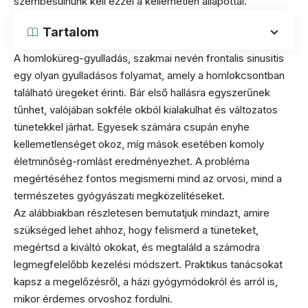
szembesülnünk kell ezzel a kellemetlen állapottal.
Tartalom
A homloküreg-gyulladás, szakmai nevén frontalis sinusitis
egy olyan gyulladásos folyamat, amely a homlokcsontban
található üregeket érinti. Bár első hallásra egyszerűnek
tűnhet, valójában sokféle okból kialakulhat és változatos
tünetekkel járhat. Egyesek számára csupán enyhe
kellemetlenséget okoz, míg mások esetében komoly
életminőség-romlást eredményezhet. A probléma
megértéséhez fontos megismerni mind az orvosi, mind a
természetes gyógyászati megközelítéseket.
Az alábbiakban részletesen bemutatjuk mindazt, amire
szükséged lehet ahhoz, hogy felismerd a tüneteket,
megértsd a kiváltó okokat, és megtaláld a számodra
legmegfelelőbb kezelési módszert. Praktikus tanácsokat
kapsz a megelőzésről, a házi gyógymódokról és arról is,
mikor érdemes orvoshoz fordulni.