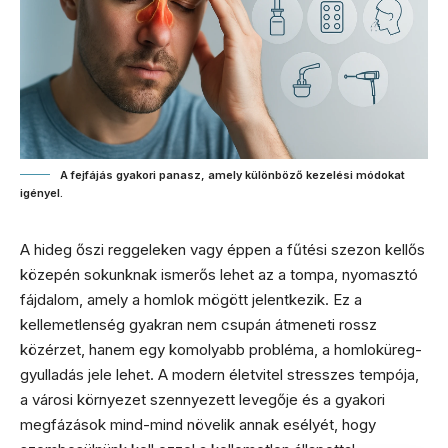
A fejfájás gyakori panasz, amely különböző kezelési módokat
igényel.
A hideg őszi reggeleken vagy éppen a fűtési szezon kellős
közepén sokunknak ismerős lehet az a tompa, nyomasztó
fájdalom, amely a homlok mögött jelentkezik. Ez a
kellemetlenség gyakran nem csupán átmeneti rossz
közérzet, hanem egy komolyabb probléma, a homloküreg-
gyulladás jele lehet. A modern életvitel stresszes tempója,
a városi környezet szennyezett levegője és a gyakori
megfázások mind-mind növelik annak esélyét, hogy