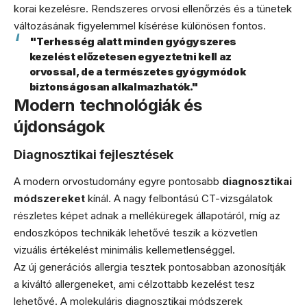
korai kezelésre. Rendszeres orvosi ellenőrzés és a tünetek
változásának figyelemmel kísérése különösen fontos.
"Terhesség alatt minden gyógyszeres
kezelést előzetesen egyeztetni kell az
orvossal, de a természetes gyógymódok
biztonságosan alkalmazhatók."
Modern technológiák és
újdonságok
Diagnosztikai fejlesztések
A modern orvostudomány egyre pontosabb
diagnosztikai
módszereket
kínál. A nagy felbontású CT-vizsgálatok
részletes képet adnak a melléküregek állapotáról, míg az
endoszkópos technikák lehetővé teszik a közvetlen
vizuális értékelést minimális kellemetlenséggel.
Az új generációs allergia tesztek pontosabban azonosítják
a kiváltó allergeneket, ami célzottabb kezelést tesz
lehetővé. A molekuláris diagnosztikai módszerek