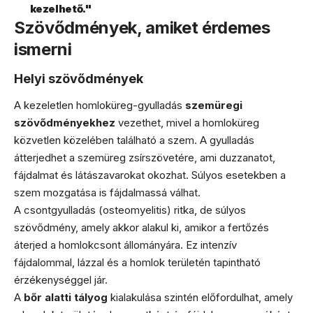
kezelhető."
Szövődmények, amiket érdemes
ismerni
Helyi szövődmények
A kezeletlen homloküreg-gyulladás
szemüregi
szövődményekhez
vezethet, mivel a homloküreg
közvetlen közelében található a szem. A gyulladás
átterjedhet a szemüreg zsírszövetére, ami duzzanatot,
fájdalmat és látászavarokat okozhat. Súlyos esetekben a
szem mozgatása is fájdalmassá válhat.
A csontgyulladás (osteomyelitis) ritka, de súlyos
szövődmény, amely akkor alakul ki, amikor a fertőzés
áterjed a homlokcsont állományára. Ez intenzív
fájdalommal, lázzal és a homlok területén tapintható
érzékenységgel jár.
A
bőr alatti tályog
kialakulása szintén előfordulhat, amely