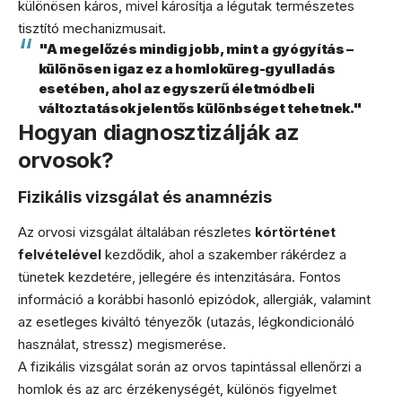
különösen káros, mivel károsítja a légutak természetes
tisztító mechanizmusait.
"A megelőzés mindig jobb, mint a gyógyítás –
különösen igaz ez a homloküreg-gyulladás
esetében, ahol az egyszerű életmódbeli
változtatások jelentős különbséget tehetnek."
Hogyan diagnosztizálják az
orvosok?
Fizikális vizsgálat és anamnézis
Az orvosi vizsgálat általában részletes
kórtörténet
felvételével
kezdődik, ahol a szakember rákérdez a
tünetek kezdetére, jellegére és intenzitására. Fontos
információ a korábbi hasonló epizódok, allergiák, valamint
az esetleges kiváltó tényezők (utazás, légkondicionáló
használat, stressz) megismerése.
A fizikális vizsgálat során az orvos tapintással ellenőrzi a
homlok és az arc érzékenységét, különös figyelmet