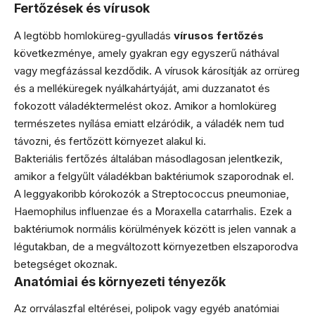
Fertőzések és vírusok
A legtöbb homloküreg-gyulladás
vírusos fertőzés
következménye, amely gyakran egy egyszerű náthával
vagy megfázással kezdődik. A vírusok károsítják az orrüreg
és a melléküregek nyálkahártyáját, ami duzzanatot és
fokozott váladéktermelést okoz. Amikor a homloküreg
természetes nyílása emiatt elzáródik, a váladék nem tud
távozni, és fertőzött környezet alakul ki.
Bakteriális fertőzés általában másodlagosan jelentkezik,
amikor a felgyűlt váladékban baktériumok szaporodnak el.
A leggyakoribb kórokozók a Streptococcus pneumoniae,
Haemophilus influenzae és a Moraxella catarrhalis. Ezek a
baktériumok normális körülmények között is jelen vannak a
légutakban, de a megváltozott környezetben elszaporodva
betegséget okoznak.
Anatómiai és környezeti tényezők
Az orrválaszfal eltérései, polipok vagy egyéb anatómiai