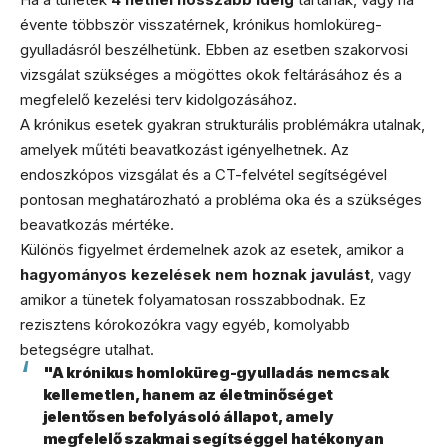
évente többször visszatérnek, krónikus homloküreg-
gyulladásról beszélhetünk. Ebben az esetben szakorvosi
vizsgálat szükséges a mögöttes okok feltárásához és a
megfelelő kezelési terv kidolgozásához.
A krónikus esetek gyakran strukturális problémákra utalnak,
amelyek műtéti beavatkozást igényelhetnek. Az
endoszkópos vizsgálat és a CT-felvétel segítségével
pontosan meghatározható a probléma oka és a szükséges
beavatkozás mértéke.
Különös figyelmet érdemelnek azok az esetek, amikor a
hagyományos kezelések nem hoznak javulást
, vagy
amikor a tünetek folyamatosan rosszabbodnak. Ez
rezisztens kórokozókra vagy egyéb, komolyabb
betegségre utalhat.
"A krónikus homloküreg-gyulladás nemcsak
kellemetlen, hanem az életminőséget
jelentősen befolyásoló állapot, amely
megfelelő szakmai segítséggel hatékonyan