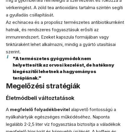
míg a gyömbértea felmelegíti a szervezetet és fokozza a
vérkeringést. A zöld tea antioxidáns tartalma szintén segíti
a gyulladás csillapítását.
Az echinacea és a propolisz természetes antibiotikumként
hatnak, és rendszeres fogyasztásuk erősíti az
immunrendszert. Ezeket kapszula formájában vagy
tinktúraként lehet alkalmazni, mindig a gyártó utasításai
szerint.
"A természetes gyógymódok nem
helyettesítik az orvosi kezelést, de hatékony
kiegészítői lehetnek a hagyományos
terápiának."
Megelőzési stratégiák
Életmódbeli változtatások
A
megfelelő folyadékbevitel
alapvető fontosságú a
nyálkahártyák egészséges működéséhez. Naponta
legalább 2-2,5 liter víz fogyasztása biztosítja a váladékok
megfelelő hígságát és könnyebb ürülését. A koffein és