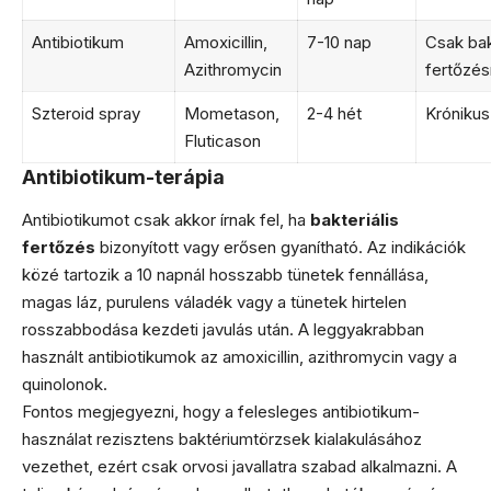
Antibiotikum
Amoxicillin,
7-10 nap
Csak bak
Azithromycin
fertőzés
Szteroid spray
Mometason,
2-4 hét
Króniku
Fluticason
Antibiotikum-terápia
Antibiotikumot csak akkor írnak fel, ha
bakteriális
fertőzés
bizonyított vagy erősen gyanítható. Az indikációk
közé tartozik a 10 napnál hosszabb tünetek fennállása,
magas láz, purulens váladék vagy a tünetek hirtelen
rosszabbodása kezdeti javulás után. A leggyakrabban
használt antibiotikumok az amoxicillin, azithromycin vagy a
quinolonok.
Fontos megjegyezni, hogy a felesleges antibiotikum-
használat rezisztens baktériumtörzsek kialakulásához
vezethet, ezért csak orvosi javallatra szabad alkalmazni. A