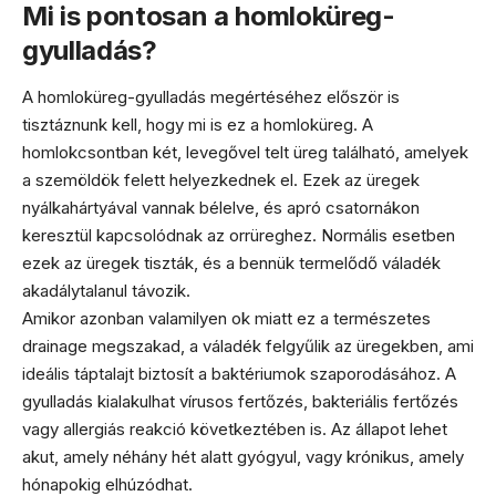
Mi is pontosan a homloküreg-
gyulladás?
A homloküreg-gyulladás megértéséhez először is
tisztáznunk kell, hogy mi is ez a homloküreg. A
homlokcsontban két, levegővel telt üreg található, amelyek
a szemöldök felett helyezkednek el. Ezek az üregek
nyálkahártyával vannak bélelve, és apró csatornákon
keresztül kapcsolódnak az orrüreghez. Normális esetben
ezek az üregek tiszták, és a bennük termelődő váladék
akadálytalanul távozik.
Amikor azonban valamilyen ok miatt ez a természetes
drainage megszakad, a váladék felgyűlik az üregekben, ami
ideális táptalajt biztosít a baktériumok szaporodásához. A
gyulladás kialakulhat vírusos fertőzés, bakteriális fertőzés
vagy allergiás reakció következtében is. Az állapot lehet
akut, amely néhány hét alatt gyógyul, vagy krónikus, amely
hónapokig elhúzódhat.