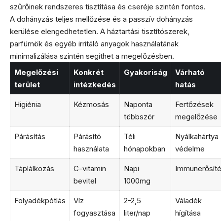
szűrőinek rendszeres tisztítása és cseréje szintén fontos.
A dohányzás teljes mellőzése és a passzív dohányzás
kerülése elengedhetetlen. A háztartási tisztítószerek,
parfümök és egyéb irritáló anyagok használatának
minimalizálása szintén segíthet a megelőzésben.
Megelőzési
Konkrét
Gyakoriság
Várható
terület
intézkedés
hatás
Higiénia
Kézmosás
Naponta
Fertőzések
többször
megelőzése
Párásítás
Párásító
Téli
Nyálkahártya
használata
hónapokban
védelme
Táplálkozás
C-vitamin
Napi
Immunerősít
bevitel
1000mg
Folyadékpótlás
Víz
2-2,5
Váladék
fogyasztása
liter/nap
hígítása