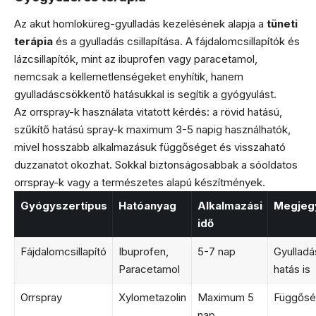
Az akut homloküreg-gyulladás kezelésének alapja a
tüneti
terápia
és a gyulladás csillapítása. A fájdalomcsillapítók és
lázcsillapítók, mint az ibuprofen vagy paracetamol,
nemcsak a kellemetlenségeket enyhítik, hanem
gyulladáscsökkentő hatásukkal is segítik a gyógyulást.
Az orrspray-k használata vitatott kérdés: a rövid hatású,
szűkítő hatású spray-k maximum 3-5 napig használhatók,
mivel hosszabb alkalmazásuk függőséget és visszaható
duzzanatot okozhat. Sokkal biztonságosabbak a sóoldatos
orrspray-k vagy a természetes alapú készítmények.
Gyógyszertípus
Hatóanyag
Alkalmazási
Megjeg
idő
Fájdalomcsillapító
Ibuprofen,
5-7 nap
Gyullad
Paracetamol
hatás is
Orrspray
Xylometazolin
Maximum 5
Függősé
nap