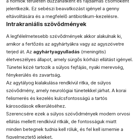
a homlok területén duzzanatként és fájdalmas csomóként
jelentkezik. Ez sebészi beavatkozást igényel a genny
eltávolítására és a megfelelő antibiotikum-kezelésre.
Intrakraniális szövődmények
A legfélelmetesebb szövődmények akkor alakulnak ki,
amikor a fertőzés az agyhártyákra vagy az agyszövetre
terjed át. Az
agyhártyagyulladás
(meningitis)
életveszélyes állapot, amely sürgős kórházi ellátást igényel.
Tünetei közé tartozik a súlyos fejfájás, nyaki merevség,
fénykerülés és zavartság.
Az agytályog kialakulása rendkívül ritka, de súlyos
szövődmény, amely neurológiai tünetekkel járhat. A korai
felismerés és kezelés kulcsfontosságú a tartós
károsodások elkerüléséhez.
Szerencsére ezek a súlyos szövődmények modern orvosi
ellátás mellett rendkívül ritkák, de fontosságuk miatt
minden betegnek tudnia kell róluk, és fel kell ismernie a
figyelmeztető jeleket.