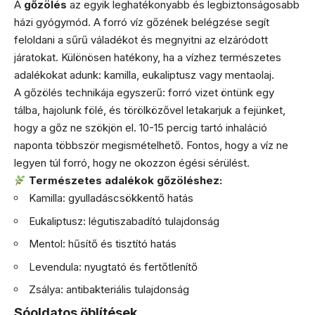
A
gőzölés
az egyik leghatékonyabb és legbiztonságosabb
házi gyógymód. A forró víz gőzének belégzése segít
feloldani a sűrű váladékot és megnyitni az elzáródott
járatokat. Különösen hatékony, ha a vízhez természetes
adalékokat adunk: kamilla, eukaliptusz vagy mentaolaj.
A gőzölés technikája egyszerű: forró vizet öntünk egy
tálba, hajolunk fölé, és törölközővel letakarjuk a fejünket,
hogy a gőz ne szökjön el. 10-15 percig tartó inhaláció
naponta többször megismételhető. Fontos, hogy a víz ne
legyen túl forró, hogy ne okozzon égési sérülést.
Természetes adalékok gőzöléshez:
Kamilla: gyulladáscsökkentő hatás
Eukaliptusz: légutiszabadító tulajdonság
Mentol: hűsítő és tisztító hatás
Levendula: nyugtató és fertőtlenítő
Zsálya: antibakteriális tulajdonság
Sóoldatos öblítések