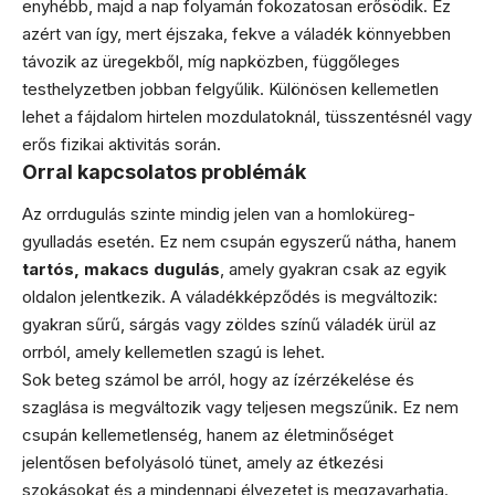
enyhébb, majd a nap folyamán fokozatosan erősödik. Ez
azért van így, mert éjszaka, fekve a váladék könnyebben
távozik az üregekből, míg napközben, függőleges
testhelyzetben jobban felgyűlik. Különösen kellemetlen
lehet a fájdalom hirtelen mozdulatoknál, tüsszentésnél vagy
erős fizikai aktivitás során.
Orral kapcsolatos problémák
Az orrdugulás szinte mindig jelen van a homloküreg-
gyulladás esetén. Ez nem csupán egyszerű nátha, hanem
tartós, makacs dugulás
, amely gyakran csak az egyik
oldalon jelentkezik. A váladékképződés is megváltozik:
gyakran sűrű, sárgás vagy zöldes színű váladék ürül az
orrból, amely kellemetlen szagú is lehet.
Sok beteg számol be arról, hogy az ízérzékelése és
szaglása is megváltozik vagy teljesen megszűnik. Ez nem
csupán kellemetlenség, hanem az életminőséget
jelentősen befolyásoló tünet, amely az étkezési
szokásokat és a mindennapi élvezetet is megzavarhatja.