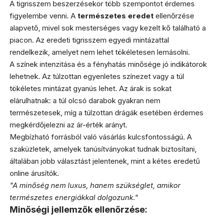
A tigrisszem beszerzésekor több szempontot érdemes
figyelembe venni. A
természetes eredet
ellenőrzése
alapvető, mivel sok mesterséges vagy kezelt kő található a
piacon. Az eredeti tigrisszem egyedi mintázattal
rendelkezik, amelyet nem lehet tökéletesen lemásolni.
A színek intenzitása és a fényhatás minősége jó indikátorok
lehetnek. Az túlzottan egyenletes színezet vagy a túl
tökéletes mintázat gyanús lehet. Az árak is sokat
elárulhatnak: a túl olcsó darabok gyakran nem
természetesek, míg a túlzottan drágák esetében érdemes
megkérdőjelezni az ár-érték arányt.
Megbízható forrásból való vásárlás kulcsfontosságú. A
szaküzletek, amelyek tanúsítványokat tudnak biztosítani,
általában jobb választást jelentenek, mint a kétes eredetű
online árusítók.
"A minőség nem luxus, hanem szükséglet, amikor
természetes energiákkal dolgozunk."
Minőségi jellemzők ellenőrzése: