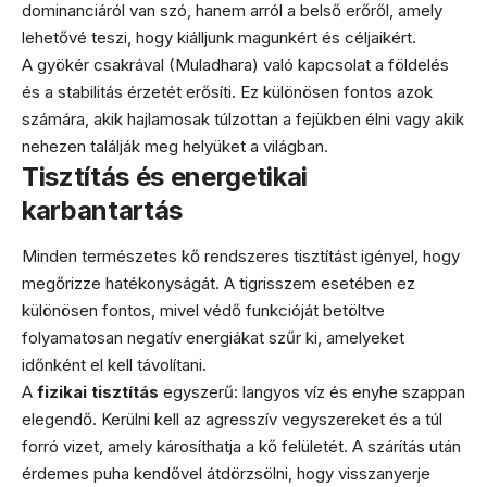
dominanciáról van szó, hanem arról a belső erőről, amely
lehetővé teszi, hogy kiálljunk magunkért és céljaikért.
A gyökér csakrával (Muladhara) való kapcsolat a földelés
és a stabilitás érzetét erősíti. Ez különösen fontos azok
számára, akik hajlamosak túlzottan a fejükben élni vagy akik
nehezen találják meg helyüket a világban.
Tisztítás és energetikai
karbantartás
Minden természetes kő rendszeres tisztítást igényel, hogy
megőrizze hatékonyságát. A tigrisszem esetében ez
különösen fontos, mivel védő funkcióját betöltve
folyamatosan negatív energiákat szűr ki, amelyeket
időnként el kell távolítani.
A
fizikai tisztítás
egyszerű: langyos víz és enyhe szappan
elegendő. Kerülni kell az agresszív vegyszereket és a túl
forró vizet, amely károsíthatja a kő felületét. A szárítás után
érdemes puha kendővel átdörzsölni, hogy visszanyerje