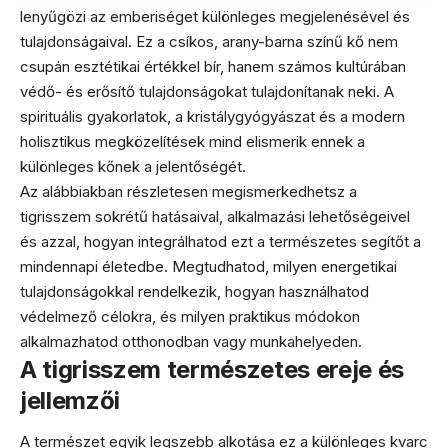
lenyűgözi az emberiséget különleges megjelenésével és
tulajdonságaival. Ez a csíkos, arany-barna színű kő nem
csupán esztétikai értékkel bír, hanem számos kultúrában
védő- és erősítő tulajdonságokat tulajdonítanak neki. A
spirituális gyakorlatok, a kristálygyógyászat és a modern
holisztikus megközelítések mind elismerik ennek a
különleges kőnek a jelentőségét.
Az alábbiakban részletesen megismerkedhetsz a
tigrisszem sokrétű hatásaival, alkalmazási lehetőségeivel
és azzal, hogyan integrálhatod ezt a természetes segítőt a
mindennapi életedbe. Megtudhatod, milyen energetikai
tulajdonságokkal rendelkezik, hogyan használhatod
védelmező célokra, és milyen praktikus módokon
alkalmazhatod otthonodban vagy munkahelyeden.
A tigrisszem természetes ereje és
jellemzői
A természet egyik legszebb alkotása ez a különleges kvarc