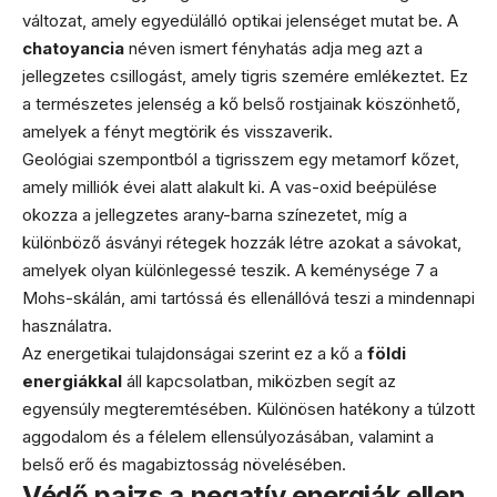
változat, amely egyedülálló optikai jelenséget mutat be. A
chatoyancia
néven ismert fényhatás adja meg azt a
jellegzetes csillogást, amely tigris szemére emlékeztet. Ez
a természetes jelenség a kő belső rostjainak köszönhető,
amelyek a fényt megtörik és visszaverik.
Geológiai szempontból a tigrisszem egy metamorf kőzet,
amely milliók évei alatt alakult ki. A vas-oxid beépülése
okozza a jellegzetes arany-barna színezetet, míg a
különböző ásványi rétegek hozzák létre azokat a sávokat,
amelyek olyan különlegessé teszik. A keménysége 7 a
Mohs-skálán, ami tartóssá és ellenállóvá teszi a mindennapi
használatra.
Az energetikai tulajdonságai szerint ez a kő a
földi
energiákkal
áll kapcsolatban, miközben segít az
egyensúly megteremtésében. Különösen hatékony a túlzott
aggodalom és a félelem ellensúlyozásában, valamint a
belső erő és magabiztosság növelésében.
Védő pajzs a negatív energiák ellen