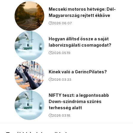
Mecseki motoros hétvége: Dél-
Magyarország rejtett ékköve
2026.06.07.
Hogyan állítsd össze a saját
laborvizsgálati csomagodat?
2026.05.19.
Kinek való a GerincPilates?
2026.03.23.
NIFTY teszt: a legpontosabb
Down-szindróma szűrés
terhesség alatt
2026.03.18.