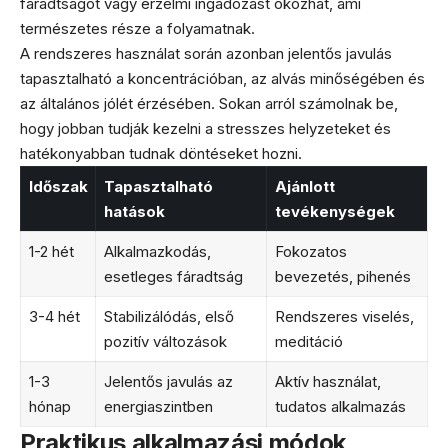
fáradtságot vagy érzelmi ingadozást okozhat, ami
természetes része a folyamatnak.
A rendszeres használat során azonban jelentős javulás
tapasztalható a koncentrációban, az alvás minőségében és
az általános jólét érzésében. Sokan arról számolnak be,
hogy jobban tudják kezelni a stresszes helyzeteket és
hatékonyabban tudnak döntéseket hozni.
Időszak
Tapasztalható
Ajánlott
hatások
tevékenységek
1-2 hét
Alkalmazkodás,
Fokozatos
esetleges fáradtság
bevezetés, pihenés
3-4 hét
Stabilizálódás, első
Rendszeres viselés,
pozitív változások
meditáció
1-3
Jelentős javulás az
Aktív használat,
hónap
energiaszintben
tudatos alkalmazás
Praktikus alkalmazási módok