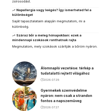
zsírosodást.
Napallergia vagy leégés? Így ismerheted fel a
különbséget
Saját tapasztalataim alapján megmutatom, mi a
különbség.
Száraz bőr a meleg hónapokban: ezek a
mindennapi szokások ronthatnak rajta
Megmutatom, mely szokások szárítják a bőröm nyáron.
Álomnapló vezetése: térkép a
tudatalatti rejtett világához
2026.07.29.
Gyermekek szemvédelme
nyáron: nem csak a strandon
fontos a napszemüveg
2026.07.27.