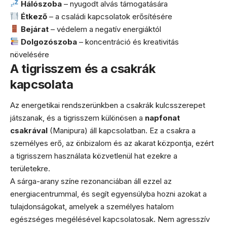
Hálószoba
– nyugodt alvás támogatására
Étkező
– a családi kapcsolatok erősítésére
Bejárat
– védelem a negatív energiáktól
Dolgozószoba
– koncentráció és kreativitás
növelésére
A tigrisszem és a csakrák
kapcsolata
Az energetikai rendszerünkben a csakrák kulcsszerepet
játszanak, és a tigrisszem különösen a
napfonat
csakrával
(Manipura) áll kapcsolatban. Ez a csakra a
személyes erő, az önbizalom és az akarat központja, ezért
a tigrisszem használata közvetlenül hat ezekre a
területekre.
A sárga-arany színe rezonanciában áll ezzel az
energiacentrummal, és segít egyensúlyba hozni azokat a
tulajdonságokat, amelyek a személyes hatalom
egészséges megélésével kapcsolatosak. Nem agresszív