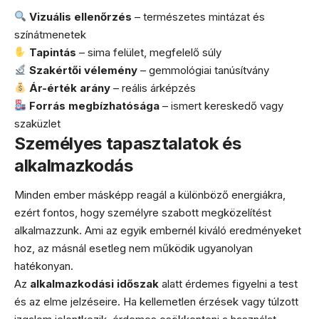
Vizuális ellenőrzés
– természetes mintázat és
színátmenetek
Tapintás
– sima felület, megfelelő súly
Szakértői vélemény
– gemmológiai tanúsítvány
Ár-érték arány
– reális árképzés
Forrás megbízhatósága
– ismert kereskedő vagy
szaküzlet
Személyes tapasztalatok és
alkalmazkodás
Minden ember másképp reagál a különböző energiákra,
ezért fontos, hogy személyre szabott megközelítést
alkalmazzunk. Ami az egyik embernél kiváló eredményeket
hoz, az másnál esetleg nem működik ugyanolyan
hatékonyan.
Az
alkalmazkodási időszak
alatt érdemes figyelni a test
és az elme jelzéseire. Ha kellemetlen érzések vagy túlzott