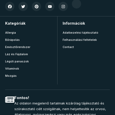
Kategóriák
Információk
Allergia
Adatkezelési tájékoztató
Bőrápolás
Felhasználási feltételek
Emésztőrendszer
Contact
Láz és Fájdalom
Légúti panaszok
Vitaminok
Mozgás
Fontos!
Az oldalon megjelenő tartalmak kizárólag tájékoztató és
szórakoztató célt szolgálnak, nem helyettesítik az orvosi,
állatorvosi, gyógyszerészi vagy más egészségügyi