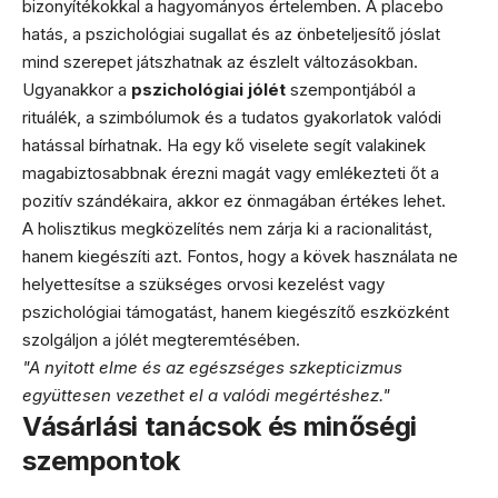
bizonyítékokkal a hagyományos értelemben. A placebo
hatás, a pszichológiai sugallat és az önbeteljesítő jóslat
mind szerepet játszhatnak az észlelt változásokban.
Ugyanakkor a
pszichológiai jólét
szempontjából a
rituálék, a szimbólumok és a tudatos gyakorlatok valódi
hatással bírhatnak. Ha egy kő viselete segít valakinek
magabiztosabbnak érezni magát vagy emlékezteti őt a
pozitív szándékaira, akkor ez önmagában értékes lehet.
A holisztikus megközelítés nem zárja ki a racionalitást,
hanem kiegészíti azt. Fontos, hogy a kövek használata ne
helyettesítse a szükséges orvosi kezelést vagy
pszichológiai támogatást, hanem kiegészítő eszközként
szolgáljon a jólét megteremtésében.
"A nyitott elme és az egészséges szkepticizmus
együttesen vezethet el a valódi megértéshez."
Vásárlási tanácsok és minőségi
szempontok