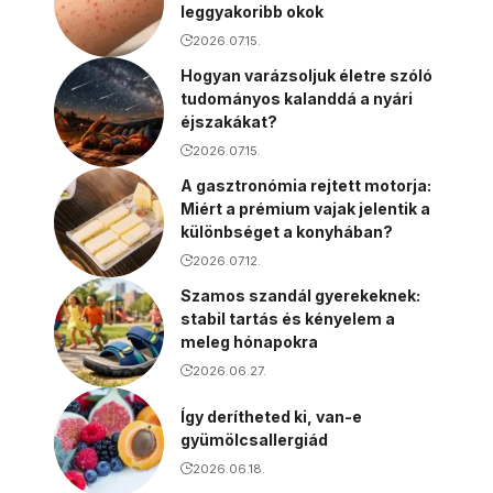
leggyakoribb okok
2026.07.15.
Hogyan varázsoljuk életre szóló
tudományos kalanddá a nyári
éjszakákat?
2026.07.15.
A gasztronómia rejtett motorja:
Miért a prémium vajak jelentik a
különbséget a konyhában?
2026.07.12.
Szamos szandál gyerekeknek:
stabil tartás és kényelem a
meleg hónapokra
2026.06.27.
Így derítheted ki, van-e
gyümölcsallergiád
2026.06.18.