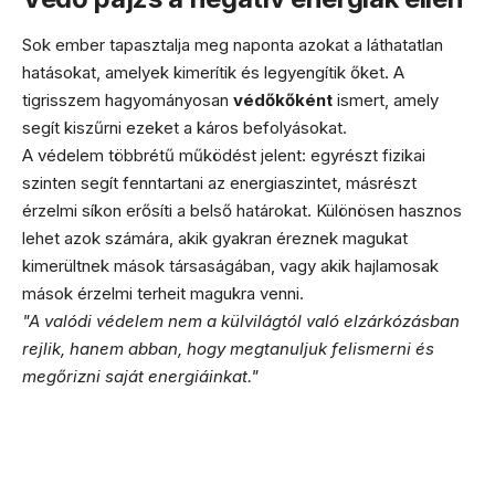
Sok ember tapasztalja meg naponta azokat a láthatatlan
hatásokat, amelyek kimerítik és legyengítik őket. A
tigrisszem hagyományosan
védőkőként
ismert, amely
segít kiszűrni ezeket a káros befolyásokat.
A védelem többrétű működést jelent: egyrészt fizikai
szinten segít fenntartani az energiaszintet, másrészt
érzelmi síkon erősíti a belső határokat. Különösen hasznos
lehet azok számára, akik gyakran éreznek magukat
kimerültnek mások társaságában, vagy akik hajlamosak
mások érzelmi terheit magukra venni.
"A valódi védelem nem a külvilágtól való elzárkózásban
rejlik, hanem abban, hogy megtanuljuk felismerni és
megőrizni saját energiáinkat."