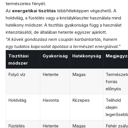
természetes fényét.
Az
energetikai tisztítás
többféleképpen végezhető. A
holdvilág, a füstölés vagy a kristályklaszter használata mind
hatékony módszer. A tisztítás gyakorisága függ a használat
intenzitásától, de általában hetente egyszer ajánlott.
"A kövek gondozása nem csupán karbantartás, hanem
egy tudatos kapcsolat ápolása a természet energiáival."
Tisztítási
Gyakoriság
Hatékonyság
Megjegyz
módszer
Folyó víz
Hetente
Magas
Természet
forrás
előnyös
Holdvilág
Havonta
Közepes
Telihold
idején
legerőseb
Füstölés
Hetente
Magas
Fehér zsál