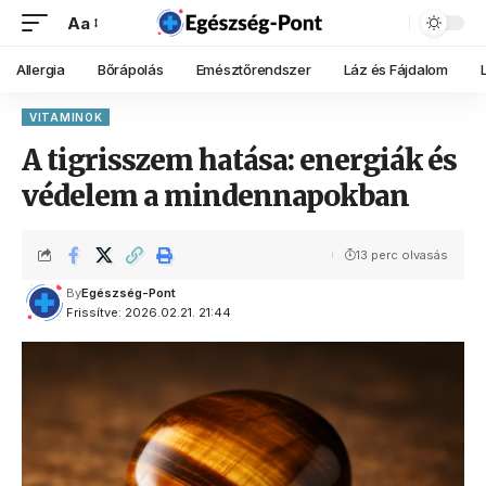
Aa
Allergia
Bőrápolás
Emésztőrendszer
Láz és Fájdalom
VITAMINOK
A tigrisszem hatása: energiák és
védelem a mindennapokban
13 perc olvasás
By
Egészség-Pont
Frissítve: 2026.02.21. 21:44