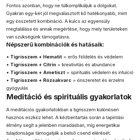
Fontos azonban, hogy ne túlkomplikáljuk a dolgokat.
Gyakran egy-két jól megválasztott kő hatékonyabb, mint
egy összetett kombináció. A kulcs az egyensúly
megtalálása és annak megértése, hogy mely területeken
van szükségünk támogatásra.
Népszerű kombinációk és hatásaik:
•
Tigrisszem + Hematit
= erős földelés és védelem
•
Tigrisszem + Citrin
= kreativitás és abundance
•
Tigrisszem + Ametiszt
= spirituális védelem és intuíció
•
Tigrisszem + Rózsakvarc
= önszeretet és érzelmi
gyógyulás
Meditáció és spirituális gyakorlatok
A meditációs gyakorlatokban a tigrisszem különösen
hasznos eszköz lehet. A kézbentartás során a tapintási
élmény segít a jelenben maradásban, míg energetikai
tulajdonságai támogatják a belső csend elérését.