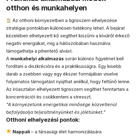
otthon és munkahelyen
Az otthoni környezetben a tigrisszem elhelyezése
stratégiai pontokban különösen hatékony lehet. A bejárat
közelében elhelyezett kő segíthet kiszűrni a kívülről érkező
negatív energiákat, míg a hálószobában használva
támogathatja a pihentető alvást.
A
munkahelyi alkalmazás
során különös figyelmet kell
fordítani a diszkrécióra és a praktikusságra. Egy kisebb
darab a zsebben vagy egy ékszer formájában viselve
folyamatos támogatást nyújthat anélkül, hogy feltűnő lenne.
Az íróasztalon elhelyezett tigrisszem segíthet fenntartani a
koncentrációt és csökkenteni a stresszt.
"A környezetünk energetikai minősége közvetlenül
befolyásolja teljesítményünket és jólétünket."
Otthoni elhelyezési pontok:
Nappali
– a társasági élet harmonizálására