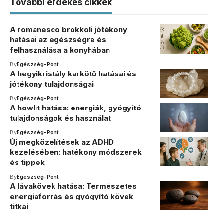
További érdekes cikkek
A romanesco brokkoli jótékony
hatásai az egészségre és
felhasználása a konyhában
By
Egészség-Pont
A hegyikristály karkötő hatásai és
jótékony tulajdonságai
By
Egészség-Pont
A howlit hatása: energiák, gyógyító
tulajdonságok és használat
By
Egészség-Pont
Új megközelítések az ADHD
kezelésében: hatékony módszerek
és tippek
By
Egészség-Pont
A lávakövek hatása: Természetes
energiaforrás és gyógyító kövek
titkai