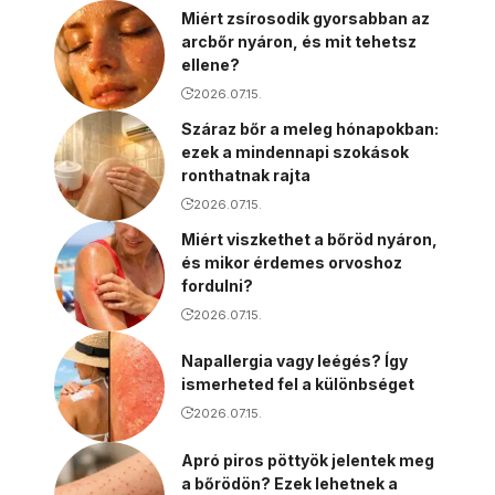
Miért zsírosodik gyorsabban az
arcbőr nyáron, és mit tehetsz
ellene?
2026.07.15.
Száraz bőr a meleg hónapokban:
ezek a mindennapi szokások
ronthatnak rajta
2026.07.15.
Miért viszkethet a bőröd nyáron,
és mikor érdemes orvoshoz
fordulni?
2026.07.15.
Napallergia vagy leégés? Így
ismerheted fel a különbséget
2026.07.15.
Apró piros pöttyök jelentek meg
a bőrödön? Ezek lehetnek a