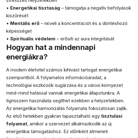
stresszes helyzetekben
•
Energetikai tisztaság
– támogatja a negatív befolyások
kiszűrését
•
Mentális erő
– növeli a koncentrációt és a döntéshozó
képességet
•
Spirituális védelem
– erősíti az aura integritását
Hogyan hat a mindennapi
energiákra?
A modern életvitel számos kihívást tartogat energetikai
szempontból. A folyamatos információáradat, a
technológiai eszközök sugárzása és a városi környezet
mind-mind hatással vannak energetikai állapotunkra. A
tigrisszem használata segíthet ezekben a helyzetekben.
Az energetikai harmonizálás folyamata fokozatosan zajlik.
Az első hetekben gyakran tapasztalható egy
tisztulási
folyamat
, amikor a szervezet alkalmazkodik az új
energetikai támogatáshoz. Ez időnként átmeneti