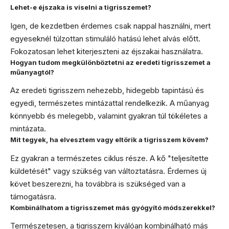
Lehet-e éjszaka is viselni a tigrisszemet?
Igen, de kezdetben érdemes csak nappal használni, mert
egyeseknél túlzottan stimuláló hatású lehet alvás előtt.
Fokozatosan lehet kiterjeszteni az éjszakai használatra.
Hogyan tudom megkülönböztetni az eredeti tigrisszemet a
műanyagtól?
Az eredeti tigrisszem nehezebb, hidegebb tapintású és
egyedi, természetes mintázattal rendelkezik. A műanyag
könnyebb és melegebb, valamint gyakran túl tökéletes a
mintázata.
Mit tegyek, ha elvesztem vagy eltörik a tigrisszem kövem?
Ez gyakran a természetes ciklus része. A kő "teljesítette
küldetését" vagy szükség van változtatásra. Érdemes új
követ beszerezni, ha továbbra is szükséged van a
támogatásra.
Kombinálhatom a tigrisszemet más gyógyító módszerekkel?
Természetesen, a tigrisszem kiválóan kombinálható más