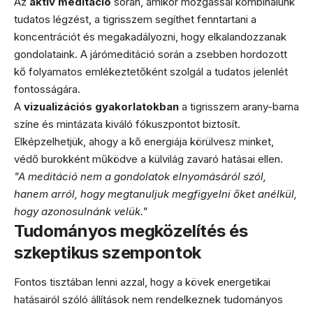
Az
aktív meditáció
során, amikor mozgással kombinálunk
tudatos légzést, a tigrisszem segíthet fenntartani a
koncentrációt és megakadályozni, hogy elkalandozzanak
gondolataink. A járómeditáció során a zsebben hordozott
kő folyamatos emlékeztetőként szolgál a tudatos jelenlét
fontosságára.
A
vizualizációs gyakorlatokban
a tigrisszem arany-barna
színe és mintázata kiváló fókuszpontot biztosít.
Elképzelhetjük, ahogy a kő energiája körülvesz minket,
védő burokként működve a külvilág zavaró hatásai ellen.
"A meditáció nem a gondolatok elnyomásáról szól,
hanem arról, hogy megtanuljuk megfigyelni őket anélkül,
hogy azonosulnánk velük."
Tudományos megközelítés és
szkeptikus szempontok
Fontos tisztában lenni azzal, hogy a kövek energetikai
hatásairól szóló állítások nem rendelkeznek tudományos