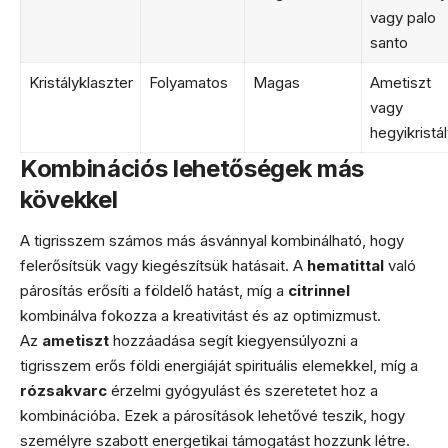
vagy palo
santo
Kristályklaszter
Folyamatos
Magas
Ametiszt
vagy
hegyikristál
Kombinációs lehetőségek más
kövekkel
A tigrisszem számos más ásvánnyal kombinálható, hogy
felerősítsük vagy kiegészítsük hatásait. A
hematittal
való
párosítás erősíti a földelő hatást, míg a
citrinnel
kombinálva fokozza a kreativitást és az optimizmust.
Az
ametiszt
hozzáadása segít kiegyensúlyozni a
tigrisszem erős földi energiáját spirituális elemekkel, míg a
rózsakvarc
érzelmi gyógyulást és szeretetet hoz a
kombinációba. Ezek a párosítások lehetővé teszik, hogy
személyre szabott energetikai támogatást hozzunk létre.