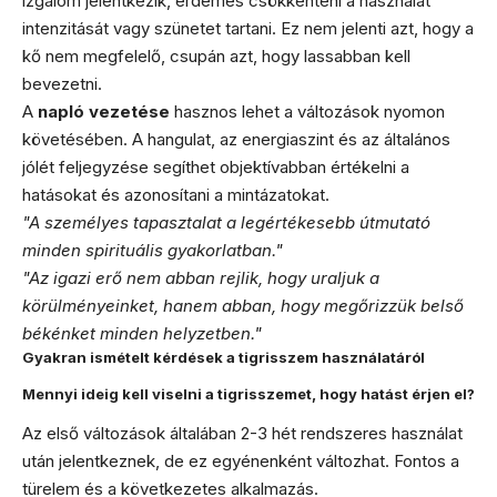
izgalom jelentkezik, érdemes csökkenteni a használat
intenzitását vagy szünetet tartani. Ez nem jelenti azt, hogy a
kő nem megfelelő, csupán azt, hogy lassabban kell
bevezetni.
A
napló vezetése
hasznos lehet a változások nyomon
követésében. A hangulat, az energiaszint és az általános
jólét feljegyzése segíthet objektívabban értékelni a
hatásokat és azonosítani a mintázatokat.
"A személyes tapasztalat a legértékesebb útmutató
minden spirituális gyakorlatban."
"Az igazi erő nem abban rejlik, hogy uraljuk a
körülményeinket, hanem abban, hogy megőrizzük belső
békénket minden helyzetben."
Gyakran ismételt kérdések a tigrisszem használatáról
Mennyi ideig kell viselni a tigrisszemet, hogy hatást érjen el?
Az első változások általában 2-3 hét rendszeres használat
után jelentkeznek, de ez egyénenként változhat. Fontos a
türelem és a következetes alkalmazás.