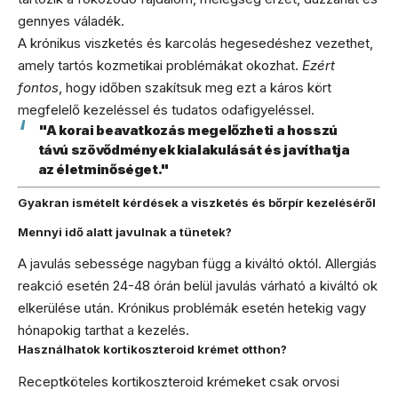
gennyes váladék.
A krónikus viszketés és karcolás hegesedéshez vezethet,
amely tartós kozmetikai problémákat okozhat.
Ezért
fontos
, hogy időben szakítsuk meg ezt a káros kört
megfelelő kezeléssel és tudatos odafigyeléssel.
"A korai beavatkozás megelőzheti a hosszú
távú szövődmények kialakulását és javíthatja
az életminőséget."
Gyakran ismételt kérdések a viszketés és bőrpír kezeléséről
Mennyi idő alatt javulnak a tünetek?
A javulás sebessége nagyban függ a kiváltó októl. Allergiás
reakció esetén 24-48 órán belül javulás várható a kiváltó ok
elkerülése után. Krónikus problémák esetén hetekig vagy
hónapokig tarthat a kezelés.
Használhatok kortikoszteroid krémet otthon?
Receptköteles kortikoszteroid krémeket csak orvosi