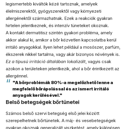
legismertebb kiváltók közé tartoznak, amelyek
élelmiszerektől, gyógyszerektől vagy környezeti
allergénektől származhatnak. Ezek a reakciók gyakran
hirtelen jelentkeznek, és intenzív tüneteket okoznak.
A kontakt dermatitisz szintén gyakori probléma, amely
akkor alakul ki, amikor a bőr közvetlen kapcsolatba kerül
irritáló anyagokkal. Ilyen lehet például a mosószer, parfüm,
ékszerek nikkel tartalma, vagy akár bizonyos növények is.
Ez a típusú irritáció általában lokalizált
, vagyis csak
azokon a területeken jelentkezik, ahol a bőr érintkezett az
allergénnel.
"A bőrproblémák 80%-a megelőzhető lenne a
megfelelő bőrápolással és az ismert irritáló
anyagok kerülésével."
Belső betegségek bőrtünetei
Számos belső szervi betegség első jelei között
szerepelhetnek bőrtünetek. A máj- és vesebetegségek
gyakran okoznak generalizált viszketést, amely különösen