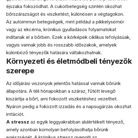
éjszaka fokozódhat. A cukorbetegség szintén okozhat
bőrszárazságot és viszketést, különösen a végtagokon.
Az autoimmun betegségek, mint például a pikkelysömör
vagy az ekcéma, krónikus gyulladásos folyamatokat
indítanak el a bőrben. Ezek a kórképek ciklikus lefolyásúak,
vagyis vannak jobb és rosszabb időszakok, amelyek
különböző tényezők hatására váltakozhatnak.
Környezeti és életmódbeli tényezők
szerepe
Az időjárási viszonyok jelentős hatással vannak bőrünk
állapotára. A téli hónapokban a száraz, fűtött levegő
kiszárítja a bőrt, ami fokozott viszketéshez vezethet.
Nyáron pedig a fokozott izzadás és a napsugárzás okozhat
irritációt.
A stressz
az egyik leggyakrabban alulértékelt tényező,
amely azonban komolyan befolyásolhatja bőrünk
egészségét. A krónikus stressz gyengíti az