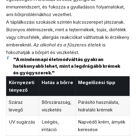
immunrendszert, és fokozza a gyulladásos folyamatokat,
ami bőrproblémákhoz vezethet.
A táplálkozási szokások szintén kulcsszerepet játszanak.
Bizonyos élelmiszerek, mint a tejtermékek, tojás, diófélék
vagy citrusfélék, allergiás reakciókat válthatnak ki érzékeny
embereknél.
Az alkohol és a fűszeres ételek
is
fokozhatják a bőrpírt és viszketést.
"A mindennapi életmódváltás gyakran
hatékonyabb lehet, mint a legdrágább krémek
és gyógyszerek."
Környezeti
Hatás a bőrre
Megelőzési tipp
tényező
Száraz
Bőrszárazság,
Párásító használata,
levegő
viszketés
hidratáló krémek
UV sugárzás
Leégés,
Napvédő krém, árnyék
irritáció
keresése