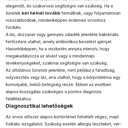
elegendő, és szakorvosi segítségre van szükség. Ha a
tünetek
két hétnél tovább
fennállnak, vagy folyamatosan
rosszabbodnak, mindenképpen érdemes orvoshoz
fordulni.
A láz, duzzanat vagy gennyes váladék jelenléte bakteriális
fertőzésre utalhat, amely antibiotikos kezelést igényel.
Hasonlóképpen, ha a viszketés annyira intenzív, hogy
megakadályozza az alvást vagy a mindennapi
tevékenységeket, szakmai segítségre van szükség.
Az
általános tünetek
jelenléte, mint például a fáradtság,
súlyvesztés vagy láz, arra utalhat, hogy a bőrprobléma egy
komolyabb, belső betegség része. Ebben az esetben
alapos kivizsgálás szükséges a pontos diagnózis
felállításához.
Diagnosztikai lehetőségek
Az orvos először alapos kórtörténet felvételt végez, majd
fizikális vizsgálatot. Szükség esetén allergia teszteket, vér-