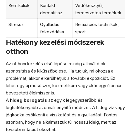
Kemikáliák
Kontakt
Védőkesztyű,
dermatitisz
természetes termékek
Stressz
Gyulladás
Relaxációs technikák,
fokozódása
sport
Hatékony kezelési módszerek
otthon
Az otthoni kezelés első lépése mindig a kiváltó ok
azonosítása és kiküszöbölése. Ha tudjuk, mi okozza a
problémát, akkor elkerülhetjük a további expozíciót. Ez
lehet egy új mosószer, kozmetikum vagy akár egy újonnan
bevezetett élelmiszer is.
A
hideg borogatás
az egyik legegyszerűbb és
leghatékonyabb azonnali enyhítő módszer. A hideg víz vagy
jégkocka csökkenti a viszketést és a gyulladást. Fontos
azonban, hogy ne alkalmazzuk túl hosszú ideig, mert az
további irritációt okozhat.