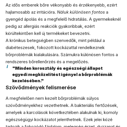
Az idős emberek bőre vékonyabb és érzékenyebb, ezért
hajlamosabb az irritációra.
Náluk különösen fontos
a
gyengéd ápolás és a megfelelő hidratálás. A gyermekeknél
pedig az allergiás reakciók gyakoribbak, ezért
körültekintően kell új termékeket bevezetni.
A krónikus betegségben szenvedők, mint például a
diabéteszesek, fokozott kockázattal rendelkeznek
bőrproblémák kialakulására. Számukra különösen fontos a
rendszeres bőrellenőrzés és a megelőzés.
"Minden korosztály és egészségi állapot
egyedi megközelítést igényel a bőrproblémák
kezelésében."
Szövődmények felismerése
A megfelelően nem kezelt bőrproblémák súlyos
szövődményekhez vezethetnek. A bakteriális fertőzések,
amelyek a karcolások következtében alakulnak ki, komoly
egészségügyi kockázatot jelenthetnek. Ezek jelei közé
tartozik a fokozódó fájdalom, melegség érzet, duzzanat és