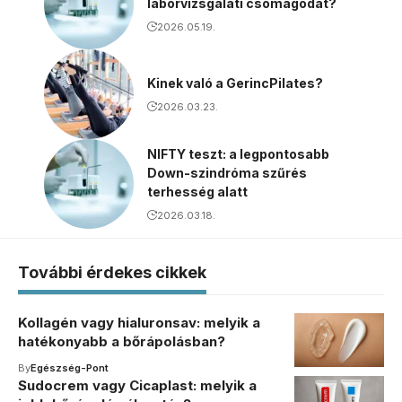
laborvizsgálati csomagodat?
2026.05.19.
Kinek való a GerincPilates?
2026.03.23.
NIFTY teszt: a legpontosabb
Down-szindróma szűrés
terhesség alatt
2026.03.18.
További érdekes cikkek
Kollagén vagy hialuronsav: melyik a
hatékonyabb a bőrápolásban?
By
Egészség-Pont
Sudocrem vagy Cicaplast: melyik a