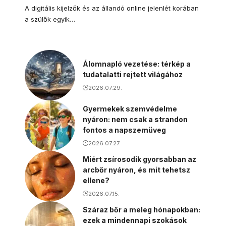
A digitális kijelzők és az állandó online jelenlét korában
a szülők egyik…
Álomnapló vezetése: térkép a
tudatalatti rejtett világához
2026.07.29.
Gyermekek szemvédelme
nyáron: nem csak a strandon
fontos a napszemüveg
2026.07.27.
Miért zsírosodik gyorsabban az
arcbőr nyáron, és mit tehetsz
ellene?
2026.07.15.
Száraz bőr a meleg hónapokban:
ezek a mindennapi szokások