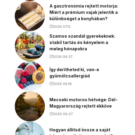
A gasztronómia rejtett motorja:
Miért a prémium vajak jelentik a
különbséget a konyhában?
2026.07.12.
Szamos szandál gyerekeknek:
stabil tartás és kényelem a
meleg hónapokra
2026.06.27.
Így derítheted ki, van-e
gyümölcsallergiád
2026.06.18.
Mecseki motoros hétvége: Dél-
Magyarország rejtett ékköve
2026.06.07.
Hogyan állítsd össze a saját