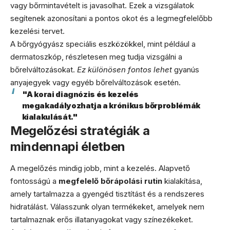
vagy bőrmintavételt is javasolhat. Ezek a vizsgálatok
segítenek azonosítani a pontos okot és a legmegfelelőbb
kezelési tervet.
A bőrgyógyász speciális eszközökkel, mint például a
dermatoszkóp, részletesen meg tudja vizsgálni a
bőrelváltozásokat.
Ez különösen fontos lehet
gyanús
anyajegyek vagy egyéb bőrelváltozások esetén.
"A korai diagnózis és kezelés
megakadályozhatja a krónikus bőrproblémák
kialakulását."
Megelőzési stratégiák a
mindennapi életben
A megelőzés mindig jobb, mint a kezelés. Alapvető
fontosságú a
megfelelő bőrápolási rutin
kialakítása,
amely tartalmazza a gyengéd tisztítást és a rendszeres
hidratálást. Válasszunk olyan termékeket, amelyek nem
tartalmaznak erős illatanyagokat vagy színezékeket.