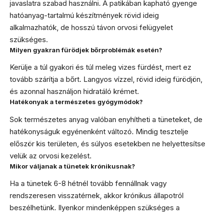
javaslatra szabad használni. A patikában kapható gyenge
hatóanyag-tartalmú készítmények rövid ideig
alkalmazhatók, de hosszú távon orvosi felügyelet
szükséges.
Milyen gyakran fürödjek bőrproblémák esetén?
Kerülje a túl gyakori és túl meleg vizes fürdést, mert ez
tovább szárítja a bőrt. Langyos vízzel, rövid ideig fürödjön,
és azonnal használjon hidratáló krémet.
Hatékonyak a természetes gyógymódok?
Sok természetes anyag valóban enyhítheti a tüneteket, de
hatékonyságuk egyénenként változó. Mindig tesztelje
először kis területen, és súlyos esetekben ne helyettesítse
velük az orvosi kezelést.
Mikor váljanak a tünetek krónikusnak?
Ha a tünetek 6-8 hétnél tovább fennállnak vagy
rendszeresen visszatérnek, akkor krónikus állapotról
beszélhetünk. Ilyenkor mindenképpen szükséges a