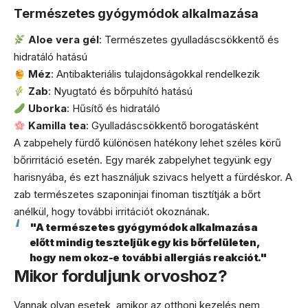
Természetes gyógymódok alkalmazása
Aloe vera gél
: Természetes gyulladáscsökkentő és
hidratáló hatású
Méz
: Antibakteriális tulajdonságokkal rendelkezik
Zab
: Nyugtató és bőrpuhító hatású
Uborka
: Hűsítő és hidratáló
Kamilla tea
: Gyulladáscsökkentő borogatásként
A zabpehely fürdő különösen hatékony lehet széles körű
bőrirritáció esetén. Egy marék zabpelyhet tegyünk egy
harisnyába, és ezt használjuk szivacs helyett a fürdéskor. A
zab természetes szaponinjai finoman tisztítják a bőrt
anélkül, hogy további irritációt okoznának.
"A természetes gyógymódok alkalmazása
előtt mindig teszteljük egy kis bőrfelületen,
hogy nem okoz-e további allergiás reakciót."
Mikor forduljunk orvoshoz?
Vannak olyan esetek, amikor az otthoni kezelés nem