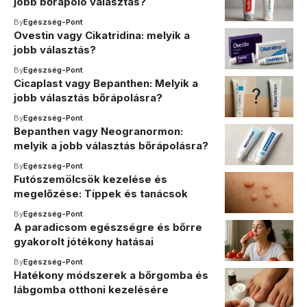
jobb bőrápoló választás?
By
Egészség-Pont
Ovestin vagy Cikatridina: melyik a
jobb választás?
By
Egészség-Pont
Cicaplast vagy Bepanthen: Melyik a
jobb választás bőrápolásra?
By
Egészség-Pont
Bepanthen vagy Neogranormon:
melyik a jobb választás bőrápolásra?
By
Egészség-Pont
Futószemölcsök kezelése és
megelőzése: Tippek és tanácsok
By
Egészség-Pont
A paradicsom egészségre és bőrre
gyakorolt jótékony hatásai
By
Egészség-Pont
Hatékony módszerek a bőrgomba és
lábgomba otthoni kezelésére