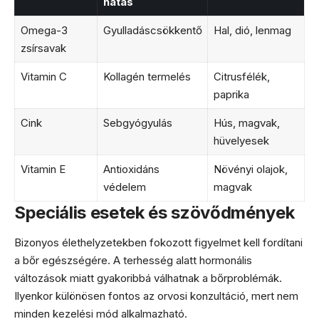
hatás
Omega-3
Gyulladáscsökkentő
Hal, dió, lenmag
zsírsavak
Vitamin C
Kollagén termelés
Citrusfélék,
paprika
Cink
Sebgyógyulás
Hús, magvak,
hüvelyesek
Vitamin E
Antioxidáns
Növényi olajok,
védelem
magvak
Speciális esetek és szövődmények
Bizonyos élethelyzetekben fokozott figyelmet kell fordítani
a bőr egészségére. A terhesség alatt hormonális
változások miatt gyakoribbá válhatnak a bőrproblémák.
Ilyenkor különösen fontos az orvosi konzultáció, mert nem
minden kezelési mód alkalmazható.