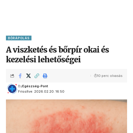
BŐRÁPOLÁS
A viszketés és bőrpír okai és
kezelési lehetőségei
10 perc olvasás
By
Egészség-Pont
Frissítve: 2026.02.20. 16:50