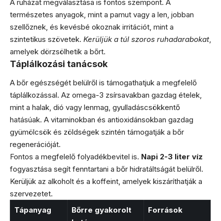
A ruházat megválasztása is fontos szempont. A
természetes anyagok, mint a pamut vagy a len, jobban
szellőznek, és kevésbé okoznak irritációt, mint a
szintetikus szövetek.
Kerüljük a túl szoros ruhadarabokat
,
amelyek dörzsölhetik a bőrt.
Táplálkozási tanácsok
A bőr egészségét belülről is támogathatjuk a megfelelő
táplálkozással. Az omega-3 zsírsavakban gazdag ételek,
mint a halak, dió vagy lenmag, gyulladáscsökkentő
hatásúak. A vitaminokban és antioxidánsokban gazdag
gyümölcsök és zöldségek szintén támogatják a bőr
regenerációját.
Fontos a megfelelő folyadékbevitel is.
Napi 2-3 liter víz
fogyasztása segít fenntartani a bőr hidratáltságát belülről.
Kerüljük az alkoholt és a koffeint, amelyek kiszáríthatják a
szervezetet.
Tápanyag
Bőrre gyakorolt
Források