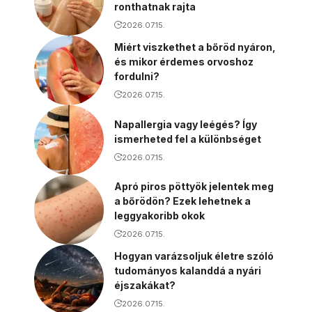
ronthatnak rajta
2026.07.15.
Miért viszkethet a bőröd nyáron,
és mikor érdemes orvoshoz
fordulni?
2026.07.15.
Napallergia vagy leégés? Így
ismerheted fel a különbséget
2026.07.15.
Apró piros pöttyök jelentek meg
a bőrödön? Ezek lehetnek a
leggyakoribb okok
2026.07.15.
Hogyan varázsoljuk életre szóló
tudományos kalanddá a nyári
éjszakákat?
2026.07.15.