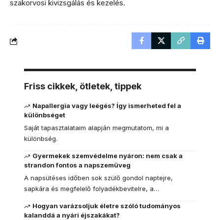
szakorvosi kivizsgálás és kezelés.
Friss cikkek, ötletek, tippek
Napallergia vagy leégés? Így ismerheted fel a
különbséget
Saját tapasztalataim alapján megmutatom, mi a
különbség.
Gyermekek szemvédelme nyáron: nem csak a
strandon fontos a napszemüveg
A napsütéses időben sok szülő gondol naptejre,
sapkára és megfelelő folyadékbevitelre, a…
Hogyan varázsoljuk életre szóló tudományos
kalanddá a nyári éjszakákat?