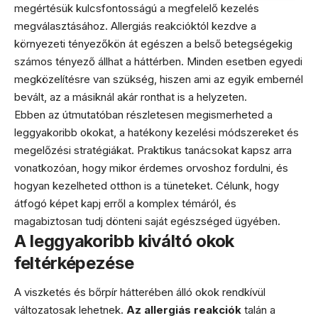
megértésük kulcsfontosságú a megfelelő kezelés
megválasztásához. Allergiás reakcióktól kezdve a
környezeti tényezőkön át egészen a belső betegségekig
számos tényező állhat a háttérben. Minden esetben egyedi
megközelítésre van szükség, hiszen ami az egyik embernél
bevált, az a másiknál akár ronthat is a helyzeten.
Ebben az útmutatóban részletesen megismerheted a
leggyakoribb okokat, a hatékony kezelési módszereket és
megelőzési stratégiákat. Praktikus tanácsokat kapsz arra
vonatkozóan, hogy mikor érdemes orvoshoz fordulni, és
hogyan kezelheted otthon is a tüneteket. Célunk, hogy
átfogó képet kapj erről a komplex témáról, és
magabiztosan tudj dönteni saját egészséged ügyében.
A leggyakoribb kiváltó okok
feltérképezése
A viszketés és bőrpír hátterében álló okok rendkívül
változatosak lehetnek.
Az allergiás reakciók
talán a